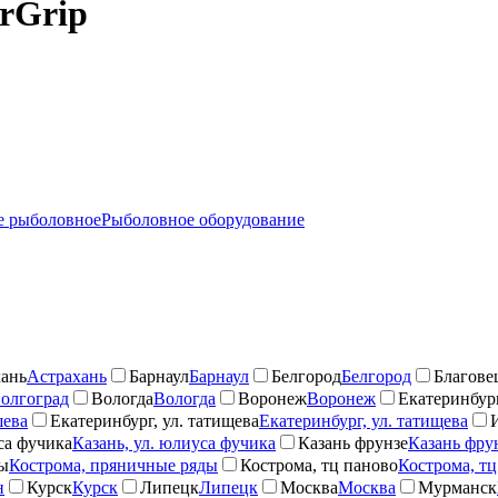
rGrip
 рыболовное
Рыболовное оборудование
ань
Астрахань
Барнаул
Барнаул
Белгород
Белгород
Благове
олгоград
Вологда
Вологда
Воронеж
Воронеж
Екатеринбург
шева
Екатеринбург, ул. татищева
Екатеринбург, ул. татищева
са фучика
Казань, ул. юлиуса фучика
Казань фрунзе
Казань фру
ды
Кострома, пряничные ряды
Кострома, тц паново
Кострома, тц
н
Курск
Курск
Липецк
Липецк
Москва
Москва
Мурманск