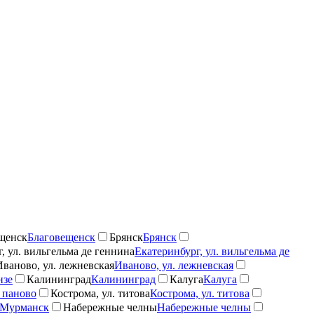
щенск
Благовещенск
Брянск
Брянск
, ул. вильгельма де геннина
Екатеринбург, ул. вильгельма де
Иваново, ул. лежневская
Иваново, ул. лежневская
нзе
Калининград
Калининград
Калуга
Калуга
 паново
Кострома, ул. титова
Кострома, ул. титова
Мурманск
Набережные челны
Набережные челны