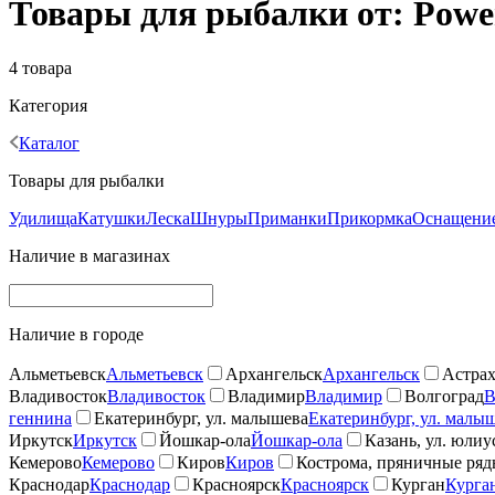
Товары для рыбалки от: Powe
4 товара
Категория
Каталог
Товары для рыбалки
Удилища
Катушки
Леска
Шнуры
Приманки
Прикормка
Оснащение
Наличие в магазинах
Наличие в городе
Альметьевск
Альметьевск
Архангельск
Архангельск
Астрах
Владивосток
Владивосток
Владимир
Владимир
Волгоград
В
геннина
Екатеринбург, ул. малышева
Екатеринбург, ул. малы
Иркутск
Иркутск
Йошкар-ола
Йошкар-ола
Казань, ул. юлиу
Кемерово
Кемерово
Киров
Киров
Кострома, пряничные ря
Краснодар
Краснодар
Красноярск
Красноярск
Курган
Курга