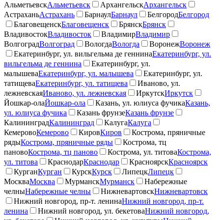
Альметьевск
Альметьевск
Архангельск
Архангельск
Астрахань
Астрахань
Барнаул
Барнаул
Белгород
Белгород
Благовещенск
Благовещенск
Брянск
Брянск
Владивосток
Владивосток
Владимир
Владимир
Волгоград
Волгоград
Вологда
Вологда
Воронеж
Воронеж
Екатеринбург, ул. вильгельма де геннина
Екатеринбург, ул.
вильгельма де геннина
Екатеринбург, ул.
малышева
Екатеринбург, ул. малышева
Екатеринбург, ул.
татищева
Екатеринбург, ул. татищева
Иваново, ул.
лежневская
Иваново, ул. лежневская
Иркутск
Иркутск
Йошкар-ола
Йошкар-ола
Казань, ул. юлиуса фучика
Казань,
ул. юлиуса фучика
Казань фрунзе
Казань фрунзе
Калининград
Калининград
Калуга
Калуга
Кемерово
Кемерово
Киров
Киров
Кострома, пряничные
ряды
Кострома, пряничные ряды
Кострома, тц
паново
Кострома, тц паново
Кострома, ул. титова
Кострома,
ул. титова
Краснодар
Краснодар
Красноярск
Красноярск
Курган
Курган
Курск
Курск
Липецк
Липецк
Москва
Москва
Мурманск
Мурманск
Набережные
челны
Набережные челны
Нижневартовск
Нижневартовск
Нижний новгород, пр-т. ленина
Нижний новгород, пр-т.
ленина
Нижний новгород, ул. бекетова
Нижний новгород,