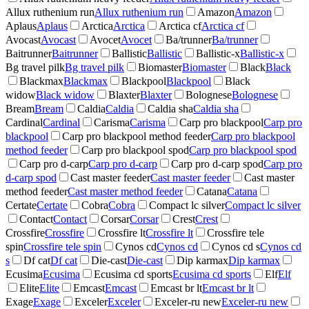
Allux ruthenium run
Allux ruthenium run
Amazon
Amazon
Aplaus
Aplaus
Arctica
Arctica
Arctica cf
Arctica cf
Avocast
Avocast
Avocet
Avocet
Ba/trunner
Ba/trunner
Baitrunner
Baitrunner
Ballistic
Ballistic
Ballistic-x
Ballistic-x
Bg travel pilk
Bg travel pilk
Biomaster
Biomaster
Black
Black
Blackmax
Blackmax
Blackpool
Blackpool
Black
widow
Black widow
Blaxter
Blaxter
Bolognese
Bolognese
Bream
Bream
Caldia
Caldia
Caldia sha
Caldia sha
Cardinal
Cardinal
Carisma
Carisma
Carp pro blackpool
Carp pro
blackpool
Carp pro blackpool method feeder
Carp pro blackpool
method feeder
Carp pro blackpool spod
Carp pro blackpool spod
Carp pro d-carp
Carp pro d-carp
Carp pro d-carp spod
Carp pro
d-carp spod
Cast master feeder
Cast master feeder
Cast master
method feeder
Cast master method feeder
Catana
Catana
Certate
Certate
Cobra
Cobra
Compact lc silver
Compact lc silver
Contact
Contact
Corsar
Corsar
Crest
Crest
Crossfire
Crossfire
Crossfire lt
Crossfire lt
Crossfire tele
spin
Crossfire tele spin
Cynos cd
Cynos cd
Cynos cd s
Cynos cd
s
Df cat
Df cat
Die-cast
Die-cast
Dip karmax
Dip karmax
Ecusima
Ecusima
Ecusima cd sports
Ecusima cd sports
Elf
Elf
Elite
Elite
Emcast
Emcast
Emcast br lt
Emcast br lt
Exage
Exage
Exceler
Exceler
Exceler-ru new
Exceler-ru new