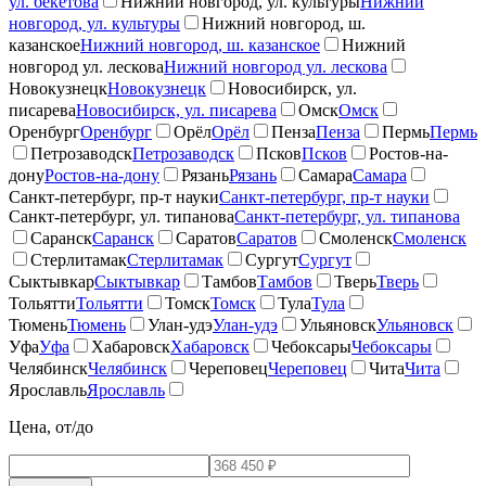
ул. бекетова
Нижний новгород, ул. культуры
Нижний
новгород, ул. культуры
Нижний новгород, ш.
казанское
Нижний новгород, ш. казанское
Нижний
новгород ул. лескова
Нижний новгород ул. лескова
Новокузнецк
Новокузнецк
Новосибирск, ул.
писарева
Новосибирск, ул. писарева
Омск
Омск
Оренбург
Оренбург
Орёл
Орёл
Пенза
Пенза
Пермь
Пермь
Петрозаводск
Петрозаводск
Псков
Псков
Ростов-на-
дону
Ростов-на-дону
Рязань
Рязань
Самара
Самара
Санкт-петербург, пр-т науки
Санкт-петербург, пр-т науки
Санкт-петербург, ул. типанова
Санкт-петербург, ул. типанова
Саранск
Саранск
Саратов
Саратов
Смоленск
Смоленск
Стерлитамак
Стерлитамак
Сургут
Сургут
Сыктывкар
Сыктывкар
Тамбов
Тамбов
Тверь
Тверь
Тольятти
Тольятти
Томск
Томск
Тула
Тула
Тюмень
Тюмень
Улан-удэ
Улан-удэ
Ульяновск
Ульяновск
Уфа
Уфа
Хабаровск
Хабаровск
Чебоксары
Чебоксары
Челябинск
Челябинск
Череповец
Череповец
Чита
Чита
Ярославль
Ярославль
Цена, от/до