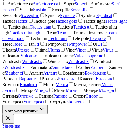
Strikeforce ea
Strikeforce ea
Super
Super
Surf master
Surf
master
Sustain
Sustain
Sweepfile
Sweepfile
Sweepfire
Sweepfire
Symetre
Symetre
Syndicat
Syndicat
Tactics
Tactics
Tactics gold
Tactics gold
Tactics light
Tactics light
Tactics titan
Tactics titan
Tactics tt
Tactics tt
Tactics ultra
light
Tactics ultra light
Team
Team
Team daiwa mode
Team
daiwa mode
Technium
Technium
Tele pole
Tele pole
Tidec
Tidec
Ttf
Ttf
Twinpower
Twinpower
Ul
Ul
Ultegra
Ultegra
Ultima
Ultima
Viper
Viper
Virtus
Virtus
Vulcan-ru
Vulcan-ru
Vulcan supreme
Vulcan supreme
Windcast-s
Windcast-s
Windcast-x
Windcast-x
Windcast-
z
Windcast-z
Zammataro
Zammataro
Zauber
Zauber
Zauber
cf
Zauber cf
Атлант
Атлант
Бомбардир
Бомбардир
Вариант
Вариант
Волгарь
Волгарь
Классик
Классик
Комфорт
Комфорт
Мечта
Мечта
Мечта, летняя
Мечта,
летняя
Микро
Микро
Мини
Мини
Модерн
Модерн
Оптима
Оптима
Рапира
Рапира
Спорт
Спорт
Универсал
Универсал
Фортуна
Фортуна
Материал рукоятки
Удилища