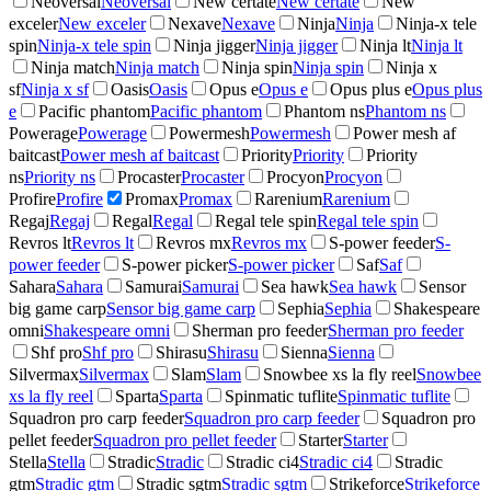
Neoversal
Neoversal
New certate
New certate
New
exceler
New exceler
Nexave
Nexave
Ninja
Ninja
Ninja-x tele
spin
Ninja-x tele spin
Ninja jigger
Ninja jigger
Ninja lt
Ninja lt
Ninja match
Ninja match
Ninja spin
Ninja spin
Ninja x
sf
Ninja x sf
Oasis
Oasis
Opus e
Opus e
Opus plus e
Opus plus
e
Pacific phantom
Pacific phantom
Phantom ns
Phantom ns
Powerage
Powerage
Powermesh
Powermesh
Power mesh af
baitcast
Power mesh af baitcast
Priority
Priority
Priority
ns
Priority ns
Procaster
Procaster
Procyon
Procyon
Profire
Profire
Promax
Promax
Rarenium
Rarenium
Regaj
Regaj
Regal
Regal
Regal tele spin
Regal tele spin
Revros lt
Revros lt
Revros mx
Revros mx
S-power feeder
S-
power feeder
S-power picker
S-power picker
Saf
Saf
Sahara
Sahara
Samurai
Samurai
Sea hawk
Sea hawk
Sensor
big game carp
Sensor big game carp
Sephia
Sephia
Shakespeare
omni
Shakespeare omni
Sherman pro feeder
Sherman pro feeder
Shf pro
Shf pro
Shirasu
Shirasu
Sienna
Sienna
Silvermax
Silvermax
Slam
Slam
Snowbee xs la fly reel
Snowbee
xs la fly reel
Sparta
Sparta
Spinmatic tuflite
Spinmatic tuflite
Squadron pro carp feeder
Squadron pro carp feeder
Squadron pro
pellet feeder
Squadron pro pellet feeder
Starter
Starter
Stella
Stella
Stradic
Stradic
Stradic ci4
Stradic ci4
Stradic
gtm
Stradic gtm
Stradic sgtm
Stradic sgtm
Strikeforce
Strikeforce