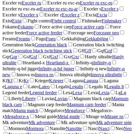
Exceler ru
Exceler ru
Exceler ru exc-ru
Exceler ru exc-ru
Exceler ru exc-ru-ar
Exceler ru exc-ru-ar
Exceler s
Exceler s
Exceler x
Exceler x
Exceler z
Exceler z
Excia
Excia
Exist
Exist
Fight control
Fight control
Fishmaker
Fishmaker
Fokamo
Fokamo
Force active carp
Force active carp
Force
active feeder
Force active feeder
Forceage neo
Forceage neo
Freams
Freams
Fugu
Fugu
Gekkabijing
Gekkabijing
Generation black
Generation black
Generation black twitching
stick
Generation black twitching stick
Gff
Gff
Gqf
Gqf
Gqr
Gqr
Gsf
Gsf
Gxf
Gxf
Gxr
Gxr
Hardy ultralite
Hardy
ultralite
Heartland-x
Heartland-x
Infinity-q
Infinity-q
Infinity-q-bd jigger
Infinity-q-bd jigger
Infinity-q new
Infinity-q
new
Innova ns
Innova ns
Innova ultralight
Innova ultralight
Kf
Kf
Kr
Kr
Krieger
Krieger
Laguna
Laguna
Laguna
e
Laguna e
Lateo
Lateo
Legalis
Legalis
Legalis lt
Legalis lt
Legend feeder
Legend feeder
Lexa
Lexa
Lexia
Lexia
Lg
Lg
Liberty
Liberty
Luvias
Luvias
Magnum black carp
Magnum
black carp
Magnum carp feeder
Magnum carp feeder
Manta
match
Manta match
Megaforce
Megaforce
Megaforce-
x
Megaforce-x
Metal guide
Metal guide
Mirage ns
Mirage ns
Mk adventure
Mk adventure
Mk adventure spin
Mk adventure spin
Mormora
Mormora
Nanolite
Nanolite
Nasci
Nasci
Neo
Neo