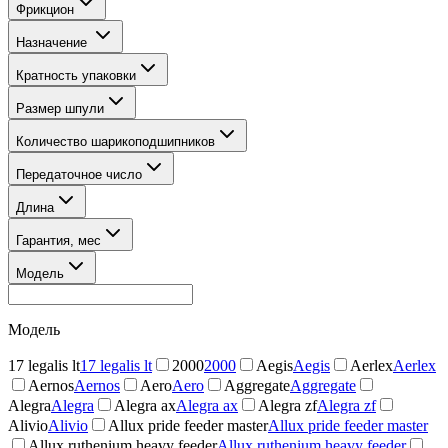
Фрикцион
Назначение
Кратность упаковки
Размер шпули
Количество шарикоподшипников
Передаточное число
Длина
Гарантия, мес
Модель
Модель
17 legalis lt
17 legalis lt
2000
2000
Aegis
Aegis
Aerlex
Aerlex
Aernos
Aernos
Aero
Aero
Aggregate
Aggregate
Alegra
Alegra
Alegra ax
Alegra ax
Alegra zf
Alegra zf
Alivio
Alivio
Allux pride feeder master
Allux pride feeder master
Allux ruthenium heavy feeder
Allux ruthenium heavy feeder