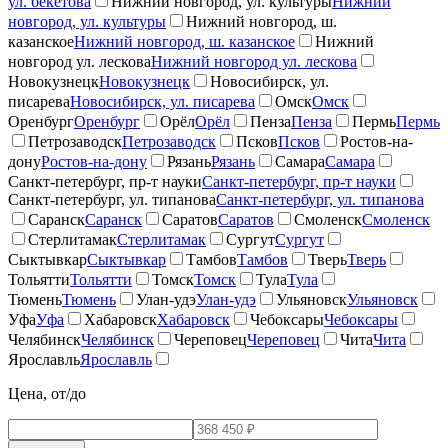
ул. бекетова
Нижний новгород, ул. культуры
Нижний
новгород, ул. культуры
Нижний новгород, ш.
казанское
Нижний новгород, ш. казанское
Нижний
новгород ул. лескова
Нижний новгород ул. лескова
Новокузнецк
Новокузнецк
Новосибирск, ул.
писарева
Новосибирск, ул. писарева
Омск
Омск
Оренбург
Оренбург
Орёл
Орёл
Пенза
Пенза
Пермь
Пермь
Петрозаводск
Петрозаводск
Псков
Псков
Ростов-на-
дону
Ростов-на-дону
Рязань
Рязань
Самара
Самара
Санкт-петербург, пр-т науки
Санкт-петербург, пр-т науки
Санкт-петербург, ул. типанова
Санкт-петербург, ул. типанова
Саранск
Саранск
Саратов
Саратов
Смоленск
Смоленск
Стерлитамак
Стерлитамак
Сургут
Сургут
Сыктывкар
Сыктывкар
Тамбов
Тамбов
Тверь
Тверь
Тольятти
Тольятти
Томск
Томск
Тула
Тула
Тюмень
Тюмень
Улан-удэ
Улан-удэ
Ульяновск
Ульяновск
Уфа
Уфа
Хабаровск
Хабаровск
Чебоксары
Чебоксары
Челябинск
Челябинск
Череповец
Череповец
Чита
Чита
Ярославль
Ярославль
Цена, от/до