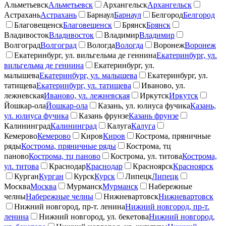
Альметьевск
Альметьевск
Архангельск
Архангельск
Астрахань
Астрахань
Барнаул
Барнаул
Белгород
Белгород
Благовещенск
Благовещенск
Брянск
Брянск
Владивосток
Владивосток
Владимир
Владимир
Волгоград
Волгоград
Вологда
Вологда
Воронеж
Воронеж
Екатеринбург, ул. вильгельма де геннина
Екатеринбург, ул.
вильгельма де геннина
Екатеринбург, ул.
малышева
Екатеринбург, ул. малышева
Екатеринбург, ул.
татищева
Екатеринбург, ул. татищева
Иваново, ул.
лежневская
Иваново, ул. лежневская
Иркутск
Иркутск
Йошкар-ола
Йошкар-ола
Казань, ул. юлиуса фучика
Казань,
ул. юлиуса фучика
Казань фрунзе
Казань фрунзе
Калининград
Калининград
Калуга
Калуга
Кемерово
Кемерово
Киров
Киров
Кострома, пряничные
ряды
Кострома, пряничные ряды
Кострома, тц
паново
Кострома, тц паново
Кострома, ул. титова
Кострома,
ул. титова
Краснодар
Краснодар
Красноярск
Красноярск
Курган
Курган
Курск
Курск
Липецк
Липецк
Москва
Москва
Мурманск
Мурманск
Набережные
челны
Набережные челны
Нижневартовск
Нижневартовск
Нижний новгород, пр-т. ленина
Нижний новгород, пр-т.
ленина
Нижний новгород, ул. бекетова
Нижний новгород,