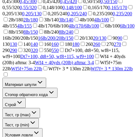
0,45/300
0,45/300
0,45/420
0,45/420
0,50/150
0,50/150
0,55/320
0,55/320
0,148/100
0,148/100
0,165/170
0,165/170
0,205/130
0,205/130
0,205/240
0,205/240
0,235/200
0,235/200
2lb/180
2lb/180
3lb/140
3lb/140
4lb/100
4lb/100
4lb/155
4lb/155
4lb/170/6lb/100
4lb/170/6lb/100
6lb/100
6lb/100
8lb/150
8lb/150
8lb/240
8lb/240
16lb/200/20lb/150
16lb/200/20lb/150
20/130
20/130
90
90
130
130
140
140
160
160
180
180
260
260
270
270
290
290
320
320
550
550
Dt7+100, dt8+50, wf8+115,
wf9+100
Dt7+100, dt8+50, wf8+115, wf9+100
Wf4 + 40yds
(20lb) aftma: 3-4
Wf4 + 40yds (20lb) aftma: 3-4
Wf5f+75m
22lb
Wf5f+75m 22lb
Wf7f+ 3 * 130m 22lb
Wf7f+ 3 * 130m 22lb
Материал шпули
Стопор обратного хода
Строй
Тест, гр (max)
Тест, гр (min)
Условия ловли