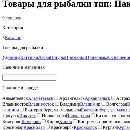
Товары для рыбалки тип: Па
9 товаров
Категория
Каталог
Товары для рыбалки
Удилища
Катушки
Леска
Шнуры
Приманки
Прикормка
Оснащение
Наличие в магазинах
Наличие в городе
Альметьевск
Альметьевск
Архангельск
Архангельск
Астрах
Владивосток
Владивосток
Владимир
Владимир
Волгоград
В
геннина
Екатеринбург, ул. малышева
Екатеринбург, ул. малы
Иркутск
Иркутск
Йошкар-ола
Йошкар-ола
Казань, ул. юлиу
Кемерово
Кемерово
Киров
Киров
Кострома, пряничные ря
Краснодар
Краснодар
Красноярск
Красноярск
Курган
Курга