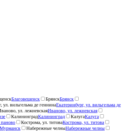
щенск
Благовещенск
Брянск
Брянск
, ул. вильгельма де геннина
Екатеринбург, ул. вильгельма де
Иваново, ул. лежневская
Иваново, ул. лежневская
нзе
Калининград
Калининград
Калуга
Калуга
 паново
Кострома, ул. титова
Кострома, ул. титова
Мурманск
Набережные челны
Набережные челны