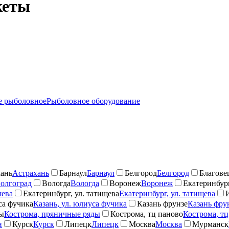
кеты
 рыболовное
Рыболовное оборудование
ань
Астрахань
Барнаул
Барнаул
Белгород
Белгород
Благове
олгоград
Вологда
Вологда
Воронеж
Воронеж
Екатеринбург
шева
Екатеринбург, ул. татищева
Екатеринбург, ул. татищева
са фучика
Казань, ул. юлиуса фучика
Казань фрунзе
Казань фру
ды
Кострома, пряничные ряды
Кострома, тц паново
Кострома, тц
н
Курск
Курск
Липецк
Липецк
Москва
Москва
Мурманск