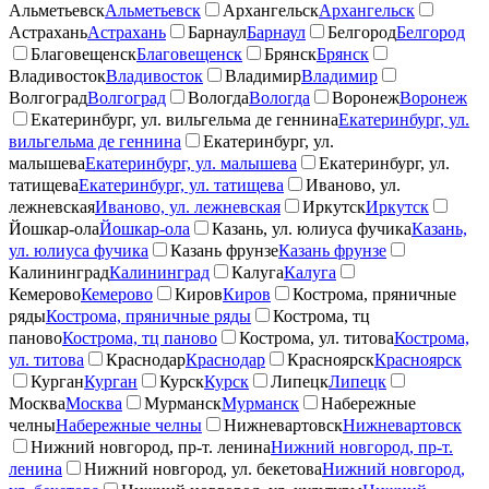
Альметьевск
Альметьевск
Архангельск
Архангельск
Астрахань
Астрахань
Барнаул
Барнаул
Белгород
Белгород
Благовещенск
Благовещенск
Брянск
Брянск
Владивосток
Владивосток
Владимир
Владимир
Волгоград
Волгоград
Вологда
Вологда
Воронеж
Воронеж
Екатеринбург, ул. вильгельма де геннина
Екатеринбург, ул.
вильгельма де геннина
Екатеринбург, ул.
малышева
Екатеринбург, ул. малышева
Екатеринбург, ул.
татищева
Екатеринбург, ул. татищева
Иваново, ул.
лежневская
Иваново, ул. лежневская
Иркутск
Иркутск
Йошкар-ола
Йошкар-ола
Казань, ул. юлиуса фучика
Казань,
ул. юлиуса фучика
Казань фрунзе
Казань фрунзе
Калининград
Калининград
Калуга
Калуга
Кемерово
Кемерово
Киров
Киров
Кострома, пряничные
ряды
Кострома, пряничные ряды
Кострома, тц
паново
Кострома, тц паново
Кострома, ул. титова
Кострома,
ул. титова
Краснодар
Краснодар
Красноярск
Красноярск
Курган
Курган
Курск
Курск
Липецк
Липецк
Москва
Москва
Мурманск
Мурманск
Набережные
челны
Набережные челны
Нижневартовск
Нижневартовск
Нижний новгород, пр-т. ленина
Нижний новгород, пр-т.
ленина
Нижний новгород, ул. бекетова
Нижний новгород,