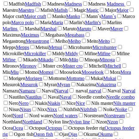
Madfish
Madfish
Madness
Madness
Madness
Madness
Maestro
Maestro
Mafish
Mafish
Magic
Magic
Major
Major
Major craft
Major craft
Manko
Manko
Mann`s
Mann`s
Marco
polo
Marco polo
Maria
Maria
Marlin's
Marlin's
Marlins
Marlins
Marshal
Marshal
Maruto
Maruto
Maver
Maver
Maximus
Maximus
Megabass
Megabass
Megastrong
Megastrong
Meiho
Meiho
Meito
Meito
Mepps
Mepps
Metsui
Metsui
Microhunter
Microhunter
Microkiller
Microkiller
Middy
Middy
Mifine
Mifine
Mifine
Mifine
Mikado
Mikado
Milo
Milo
Minoga
Minoga
Mironov
Mironov
Mister cro
Mister cro
Mitchell
Mitchell
Miu
Miu
Momoi
Momoi
Mooselook
Mooselook
Mora
Mora
Morigen
Morigen
Mottomo
Mottomo
Mukai
Mukai
Musurok
Musurok
Myran
Myran
Nakazima
Nakazima
Namazu
Namazu
Narval
Narval
narval
narval
Narval
Narval
Nautilus
Nautilus
Naval
Naval
Needle combo
Needle combo
Nero
Nero
Niakis
Niakis
Nice
Nice
Nils master
Nils master
Nisus
Nisus
Nixx
Nixx
Nizhfish
Nizhfish
Noike
Noike
Nord
Nord
Nord waters
Nord waters
Norstream
Norstream
Northland
Northland
Nylon line
Nylon line
Nzon
Nzon
Ocea
Ocea
Octopus
Octopus
Octopus feeder rig
Octopus feeder
rig
Ogon fish
Ogon fish
Ojas
Ojas
Okuma
Okuma