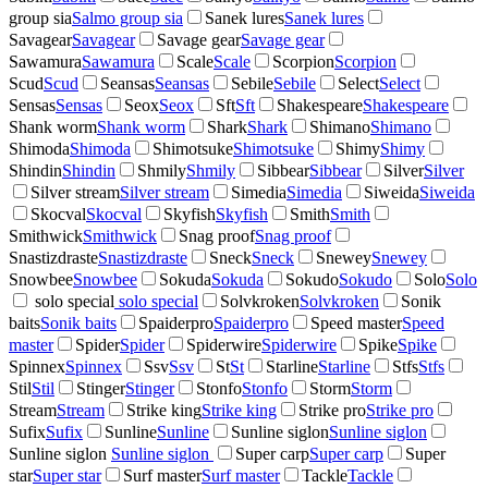
group sia
Salmo group sia
Sanek lures
Sanek lures
Savagear
Savagear
Savage gear
Savage gear
Sawamura
Sawamura
Scale
Scale
Scorpion
Scorpion
Scud
Scud
Seansas
Seansas
Sebile
Sebile
Select
Select
Sensas
Sensas
Seox
Seox
Sft
Sft
Shakespeare
Shakespeare
Shank worm
Shank worm
Shark
Shark
Shimano
Shimano
Shimoda
Shimoda
Shimotsuke
Shimotsuke
Shimy
Shimy
Shindin
Shindin
Shmily
Shmily
Sibbear
Sibbear
Silver
Silver
Silver stream
Silver stream
Simedia
Simedia
Siweida
Siweida
Skocval
Skocval
Skyfish
Skyfish
Smith
Smith
Smithwick
Smithwick
Snag proof
Snag proof
Snastizdraste
Snastizdraste
Sneck
Sneck
Snewey
Snewey
Snowbee
Snowbee
Sokuda
Sokuda
Sokudo
Sokudo
Solo
Solo
solo special
solo special
Solvkroken
Solvkroken
Sonik
baits
Sonik baits
Spaiderpro
Spaiderpro
Speed master
Speed
master
Spider
Spider
Spiderwire
Spiderwire
Spike
Spike
Spinnex
Spinnex
Ssv
Ssv
St
St
Starline
Starline
Stfs
Stfs
Stil
Stil
Stinger
Stinger
Stonfo
Stonfo
Storm
Storm
Stream
Stream
Strike king
Strike king
Strike pro
Strike pro
Sufix
Sufix
Sunline
Sunline
Sunline siglon
Sunline siglon
Sunline siglon
Sunline siglon
Super carp
Super carp
Super
star
Super star
Surf master
Surf master
Tackle
Tackle