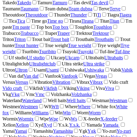
Takedo
Takedo
Tamuro
Tamuro
Tas devil
Tas devil
Taumann
Taumann
Team dubna
Team dubna
Terve
Terve
Theoutdoor
Theoutdoor
Thunder
Thunder
Ti
Ti
Tiagra
Tiagra
Tica
Tica
Time go
Time go
Tirana
Tirana
Titan
Titan
Tm
paste
Tm paste
Top box
Top box
Toughlon
Toughlon
Trabucco
Trabucco
Traper
Traper
Trektour
Trektour
Triton
Triton
Trout bait
Trout bait
Troutbaits
Troutbaits
Trout
hunter
Trout hunter
True weight
True weight
Trye weight
Trye
weight
Tsuribito
Tsuribito
Tsuyoki
Tsuyoki
Tuf-line
Tuf-line
Uf studio
Uf studio
Ukcarp
Ukcarp
Ultrabaits
Ultrabaits
Ultralightclub
Ultralightclub
Ultra strike
Ultra strike
Ultron
Ultron
Usami
Usami
Ushiwaka
Ushiwaka
Vabik
Vabik
Van daf
Van daf
Vanfook
Vanfook
Vegas
Vegas
Versus
Versus
Vibration
Vibration
Vibrax
Vibrax
Vido craft
Vido craft
Vikfish
Vikfish
Viking
Viking
Viva
Viva
Vkg
Vkg
Vmc
Vmc
Volzhanka
Volzhanka
Waterland
Waterland
Well baits
Well baits
Westman
Westman
Westmen
Westmen
Wft
Wft
Where
Where
White fox
White
fox
Williams
Williams
Win
Win
Worm
Worm
Wormix
Wormix
Wpe
Wpe
Ws
Ws
X-feeder
X-feeder
Xelion
Xelion
Xyd
Xyd
Y.s.k.
Y.s.k.
Yamada
Yamada
Yamai
Yamai
Yamashita
Yamashita
Ygk
Ygk
Yo-zuri
Yo-zuri