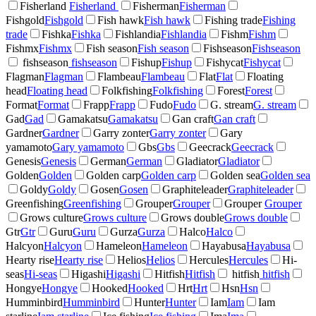
Fisherland
Fisherland
Fisherman
Fisherman
Fishgold
Fishgold
Fish hawk
Fish hawk
Fishing trade
Fishing
trade
Fishka
Fishka
Fishlandia
Fishlandia
Fishm
Fishm
Fishmx
Fishmx
Fish season
Fish season
Fishseason
Fishseason
fishseason
fishseason
Fishup
Fishup
Fishycat
Fishycat
Flagman
Flagman
Flambeau
Flambeau
Flat
Flat
Floating
head
Floating head
Folkfishing
Folkfishing
Forest
Forest
Format
Format
Frapp
Frapp
Fudo
Fudo
G. stream
G. stream
Gad
Gad
Gamakatsu
Gamakatsu
Gan craft
Gan craft
Gardner
Gardner
Garry zonter
Garry zonter
Gary
yamamoto
Gary yamamoto
Gbs
Gbs
Geecrack
Geecrack
Genesis
Genesis
German
German
Gladiator
Gladiator
Golden
Golden
Golden carp
Golden carp
Golden sea
Golden sea
Goldy
Goldy
Gosen
Gosen
Graphiteleader
Graphiteleader
Greenfishing
Greenfishing
Grouper
Grouper
Grouper
Grouper
Grows culture
Grows culture
Grows double
Grows double
Gtr
Gtr
Guru
Guru
Gurza
Gurza
Halco
Halco
Halcyon
Halcyon
Hameleon
Hameleon
Hayabusa
Hayabusa
Hearty rise
Hearty rise
Helios
Helios
Hercules
Hercules
Hi-
seas
Hi-seas
Higashi
Higashi
Hitfish
Hitfish
hitfish
hitfish
Hongye
Hongye
Hooked
Hooked
Hrt
Hrt
Hsn
Hsn
Humminbird
Humminbird
Hunter
Hunter
Iam
Iam
Iam