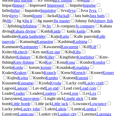
starline
Iam starline
Ice fishing
Ice fishing
Ima
Ima
Impact
Impact
Impressed
Impressed
Impulse
Impulse
Infini
Infini
Inquisitor
Inquisitor
Ivva
Ivva
Ivva
Ivva
Ixtys
Ixtys
Izumi
Izumi
Jackall
Jackall
Jara baits
Jara baits
Jib
Jib
Jig it
Jig it
Jig master
Jig master
Johnny fish
Johnny fish
Jpfishing
Jpfishing
Jrc
Jrc
Js company
Js company
Kahara
diving
Kahara diving
Kaida
Kaida
kaida
kaida
Kaida
baitholder
Kaida baitholder
Kaiju
Kaiju
Kalle paavola
Kalle
paavola
Kamasing
Kamasing
Kashima
Kashima
Kastmaster
Kastmaster
Kawasemi
Kawasemi
Kdf
Kdf
Keitech
Keitech
Ken star
Ken star
Kibs
Kibs
Killalure
Killalure
Killer
Killer
Kingfisher
Kingfisher
Kmv-
fishing
Kmv-fishing
Koi
Koi
Kona
Kona
Kondor
Kondor
Korda
Korda
korum
korum
Kosadaka
Kosadaka
Kraken
Kraken
Kranch
Kranch
Krench
Krench
Kroner
Kroner
Kujira
Kujira
Kumho
Kumho
Kutomi
Kutomi
Kuusamo
Kuusamo
Kyoda
Kyoda
Lacky craft
Lacky craft
Lagoon
Lagoon
Lav-md
Lav-md
Lead core
Lead core
Leader
Leader
Leaders
Leaders
Leon
Leon
Lex
Lex
Linesystem
Linesystem
Linght stick
Linght stick
Little
bomb
Little bomb
Little jack
Little jack
Lowrance
Lowrance
Lucky john
Lucky john
Lukris
Lukris
Lumica
Lumica
Lumicom
Lumicom
Lunker city
Lunker city
Luremax
Luremax