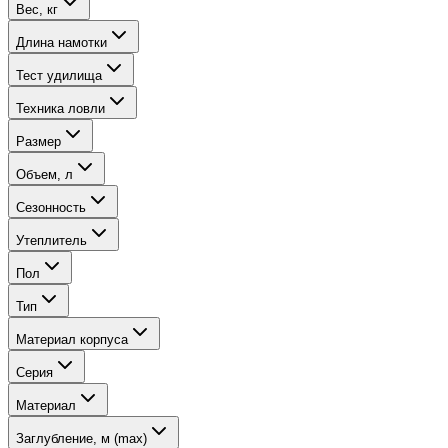
Вес, кг
Длина намотки
Тест удилища
Техника ловли
Размер
Объем, л
Сезонность
Утеплитель
Пол
Тип
Материал корпуса
Серия
Материал
Заглубление, м (max)