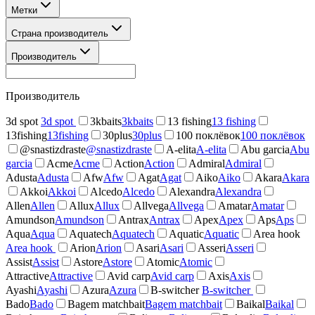
Метки
Страна производитель
Производитель
Производитель
3d spot
3d spot
3kbaits
3kbaits
13 fishing
13 fishing
13fishing
13fishing
30plus
30plus
100 поклёвок
100 поклёвок
@snastizdraste
@snastizdraste
A-elita
A-elita
Abu garcia
Abu
garcia
Acme
Acme
Action
Action
Admiral
Admiral
Adusta
Adusta
Afw
Afw
Agat
Agat
Aiko
Aiko
Akara
Akara
Akkoi
Akkoi
Alcedo
Alcedo
Alexandra
Alexandra
Allen
Allen
Allux
Allux
Allvega
Allvega
Amatar
Amatar
Amundson
Amundson
Antrax
Antrax
Apex
Apex
Aps
Aps
Aqua
Aqua
Aquatech
Aquatech
Aquatic
Aquatic
Area hook
Area hook
Arion
Arion
Asari
Asari
Asseri
Asseri
Assist
Assist
Astore
Astore
Atomic
Atomic
Attractive
Attractive
Avid carp
Avid carp
Axis
Axis
Ayashi
Ayashi
Azura
Azura
B-switcher
B-switcher
Bado
Bado
Bagem matchbait
Bagem matchbait
Baikal
Baikal