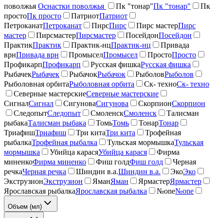
поволжья
Оснастки поволжья
Пк "тонар"
Пк "тонар"
Пк
просто
Пк просто
Патриот
Патриот
Петроканат
Петроканат
Пирс
Пирс
Пирс мастер
Пирс
мастер
Пирсмастер
Пирсмастер
Посейдон
Посейдон
Практик
Практик
Практик-нц
Практик-нц
Привада
врн
Привада врн
Промысел
Промысел
Просто
Просто
Профикарп
Профикарп
Русская фишка
Русская фишка
Рыбачек
Рыбачек
Рыбачок
Рыбачок
Рыболов
Рыболов
Рыболовная орбита
Рыболовная орбита
Ск- техно
Ск- техно
Северные мастерские
Северные мастерские
Сигнал
Сигнал
Сигунова
Сигунова
Скорпион
Скорпион
Следопыт
Следопыт
Смоленск
Смоленск
Талисман
рыбака
Талисман рыбака
Томь
Томь
Тонар
Тонар
Триафиш
Триафиш
Три кита
Три кита
Трофейная
рыбалка
Трофейная рыбалка
Тульская мормышка
Тульская
мормышка
Убийца карася
Убийца карася
Фирма
миненко
Фирма миненко
Фиш голд
Фиш голд
Черная
речка
Черная речка
Шиндин в.а.
Шиндин в.а.
Эко
Эко
Экструзион
Экструзион
Яман
Яман
Ярмастер
Ярмастер
Ярославская рыбалка
Ярославская рыбалка
№one
№one
Объем (мл)