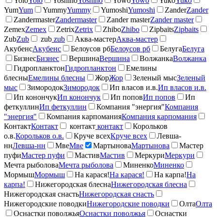
Yolo
Yolo
Yoshino
Yoshino
Yowo
Yowo
Yuko
Yuko
Yum
Yum
Yummy
Yummy
Yumoshi
Yumoshi
Zander
Zander
Zandermaster
Zandermaster
Zander master
Zander master
Zemex
Zemex
Zetrix
Zetrix
Zhibo
Zhibo
Zipbaits
Zipbaits
Zub
Zub
zub
zub
Аква-мастер
Аква-мастер
Акубенс
Акубенс
Белоусов рб
Белоусов рб
Белуга
Белуга
Бизнес
Бизнес
Вершина
Вершина
Волжанка
Волжанка
Гидропланктон
Гидропланктон
Емелины
блесны
Емелины блесны
Жор
Жор
Зеленый мыс
Зеленый
мыс
Зимородок
Зимородок
Ип власов и.в.
Ип власов и.в.
Ип конончук
Ип конончук
Ип попов
Ип попов
Ип
феткуллин
Ип феткуллин
Компания "энергия"
Компания
"энергия"
Компания карпомания
Компания карпомания
Контакт
Контакт
контакт
контакт
Корольков
о.в.
Корольков о.в.
Круче всех
Круче всех
Левша-
нн
Левша-нн
Мве
Мве
Мартынова
Мартынова
Мастер
пуфи
Мастер пуфи
Мастив
Мастив
Меркури
Меркури
Мечта рыболова
Мечта рыболова
Миненко
Миненко
Мормыш
Мормыш
На карася!
На карася!
На карпа!
На
карпа!
Нижегородская блесна
Нижегородская блесна
Нижегородская снасть
Нижегородская снасть
Нижегородские поводки
Нижегородские поводки
Олта
Олта
Оснастки поволжья
Оснастки поволжья
Оснастки