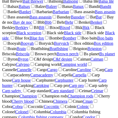
Bait threwer
Bait threwer
Balisong
Balisong
Balsa lite
Balsa lite
Balsax
Balsax
Balzer
Balzer
Banax
Banax
Bandit
Bandit
Bankei
Bankei
Barbarian
Barbarian
Bass assasin
Bass assasin
Bass assassin
Bass assassin
Bassday
Bassday
Bat
Bat
Bay
de noc
Bay de noc
Bbb
Bbb
Behr
Behr
Benkei
Benkei
Berkley
Berkley
Bft
Bft
Bixod
Bixod
Bkk
Bkk
Black
scorpion
Black scorpion
Black side
Black side
Black side
Black
side
Blue fox
Blue fox
Bomber
Bomber
Boo baits
Boo baits
Booyah
Booyah
Borysich
Borysich
Box edition
Box edition
Brain
Brain
Bratfishing
Bratfishing
Brigston
Brigston
Briscola
Briscola
Brown perch
Brown perch
Bs planet
Bs planet
Byron
Byron
C&f design
C&f design
Caiman
Caiman
Calypso
Calypso
Camping world
Camping world
Cannelle
Cannelle
Cargo
Cargo
Caroline
Caroline
Carp
Carp
Carpacademy
Carpacademy
Carpella
Carpella
Carp
house
Carp house
Carphunter
Carphunter
Carp hunter
Carp
hunter
Carpking
Carpking
Carp pro
Carp pro
Carp safety
Carp safety
Carp standard
Carp standard
Ceimar
Ceimar
Champion
Champion
Champion rods
Champion rods
Cherry
blood
Cherry blood
Chimera
Chimera
Cman
Cman
Cobra
Cobra
Coccntiic
Coccntiic
Colmic
Colmic
Colonel
Colonel
Columbia
Columbia
Columbia fishing
company
Columbia fishing company
Condor
Condor