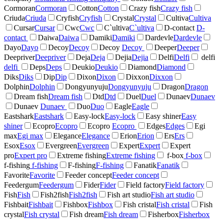
Cormoran
Cormoran
Cotton
Cotton
Crazy fish
Crazy fish
Criuda
Criuda
Cryfish
Cryfish
Crystal
Crystal
Cultiva
Cultiva
Cursar
Cursar
Cwc
Cwc
C`ultiva
C`ultiva
D-contact
D-
contact
Daiwa
Daiwa
Damiki
Damiki
Dardevle
Dardevle
Dayo
Dayo
Decoy
Decoy
Decoy
Decoy
Deeper
Deeper
Deepriver
Deepriver
Deja
Deja
Dejia
Dejia
Delfi
Delfi
delfi
delfi
Deps
Deps
Deukio
Deukio
Diamond
Diamond
Diks
Diks
Dip
Dip
Dixon
Dixon
Dixxon
Dixxon
Dolphin
Dolphin
Dongyunyuju
Dongyunyuju
Dragon
Dragon
Dream fish
Dream fish
Dtd
Dtd
Duel
Duel
Dunaev
Dunaev
Dunaev
Dunaev
Duo
Duo
Eagle
Eagle
Eastshark
Eastshark
Easy-lock
Easy-lock
Easy shiner
Easy
shiner
Ecopro
Ecopro
Ecopro
Ecopro
Edges
Edges
Egi
max
Egi max
Elegance
Elegance
Erion
Erion
Ers
Ers
Esox
Esox
Evergreen
Evergreen
Expert
Expert
Expert
pro
Expert pro
Extreme fishing
Extreme fishing
f-box
f-box
f-fishing
f-fishing
F-fishing
F-fishing
Fanatik
Fanatik
Favorite
Favorite
Feeder concept
Feeder concept
Feedergum
Feedergum
Fider
Fider
Field factory
Field factory
Fish
Fish
Fish2fish
Fish2fish
Fish art studio
Fish art studio
Fishbait
Fishbait
Fishbox
Fishbox
Fish cristal
Fish cristal
Fish
crystal
Fish crystal
Fish dream
Fish dream
Fisherbox
Fisherbox