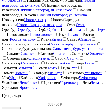
ул. бекетова
Нижний новгород, ул. культуры
Нижний
новгород, ул. культуры
Нижний новгород, ш.
казанское
Нижний новгород, ш. казанское
Нижний
новгород ул. лескова
Нижний новгород ул. лескова
Новокузнецк
Новокузнецк
Новосибирск, ул.
писарева
Новосибирск, ул. писарева
Омск
Омск
Оренбург
Оренбург
Орёл
Орёл
Пенза
Пенза
Пермь
Пермь
Петрозаводск
Петрозаводск
Псков
Псков
Ростов-на-
дону
Ростов-на-дону
Рязань
Рязань
Самара
Самара
Санкт-петербург, пр-т науки
Санкт-петербург, пр-т науки
Санкт-петербург, ул. типанова
Санкт-петербург, ул. типанова
Саранск
Саранск
Саратов
Саратов
Смоленск
Смоленск
Стерлитамак
Стерлитамак
Сургут
Сургут
Сыктывкар
Сыктывкар
Тамбов
Тамбов
Тверь
Тверь
Тольятти
Тольятти
Томск
Томск
Тула
Тула
Тюмень
Тюмень
Улан-удэ
Улан-удэ
Ульяновск
Ульяновск
Уфа
Уфа
Хабаровск
Хабаровск
Чебоксары
Чебоксары
Челябинск
Челябинск
Череповец
Череповец
Чита
Чита
Ярославль
Ярославль
Цена, от/до