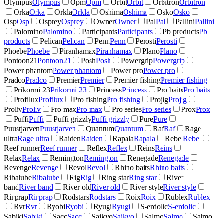
Olympus
Olympus
Opm
Opm
Orbit
Orbit
Orbitron
Orbitron
Orka
Orka
Orkla
Orkla
Oshima
Oshima
Osko
Osko
Osp
Osp
Osprey
Osprey
Owner
Owner
Pal
Pal
Pallini
Pallini
Palomino
Palomino
Participants
Participants
Pb products
Pb
products
Pelican
Pelican
Penn
Penn
Perosti
Perosti
Phoebe
Phoebe
Piranhamax
Piranhamax
Plano
Plano
Pontoon21
Pontoon21
Posh
Posh
Powergrip
Powergrip
Power phantom
Power phantom
Power pro
Power pro
Pradco
Pradco
Premier
Premier
Premier fishing
Premier fishing
Prikormi 23
Prikormi 23
Princess
Princess
Pro baits
Pro baits
Profilux
Profilux
Pro fishing
Pro fishing
Projig
Projig
Proliv
Proliv
Pro max
Pro max
Pro series
Pro series
Prox
Prox
Puffi
Puffi
Puffi grizzly
Puffi grizzly
Pure
Pure
Puustjarven
Puustjarven
Quantum
Quantum
Raf
Raf
Rage
ultra
Rage ultra
Raiden
Raiden
Rapala
Rapala
Rebel
Rebel
Reef runner
Reef runner
Reflex
Reflex
Reins
Reins
Relax
Relax
Remington
Remington
Renegade
Renegade
Revenge
Revenge
Revol
Revol
Rhino baits
Rhino baits
Ribalube
Ribalube
Rig
Rig
Ring star
Ring star
River
band
River band
River old
River old
River style
River style
Riгрrap
Riгрrap
Rodstars
Rodstars
Roix
Roix
Rublex
Rublex
Rvr
Rvr
Ryobi
Ryobi
Ryugi
Ryugi
S-erdolic
S-erdolic
Sabiki
Sabiki
Sacc
Sacc
Saikyo
Saikyo
Salmo
Salmo
Salmo