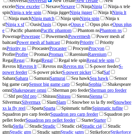
Neoversal
Neoversal
New certate
New certate
New
exceler
New exceler
Nexave
Nexave
Ninja
Ninja
Ninja-x tele
spin
Ninja-x tele spin
Ninja jigger
Ninja jigger
Ninja lt
Ninja lt
Ninja match
Ninja match
Ninja spin
Ninja spin
Ninja x
sf
Ninja x sf
Oasis
Oasis
Opus e
Opus e
Opus plus e
Opus plus
e
Pacific phantom
Pacific phantom
Phantom ns
Phantom ns
Powerage
Powerage
Powermesh
Powermesh
Power mesh af
baitcast
Power mesh af baitcast
Priority
Priority
Priority
ns
Priority ns
Procaster
Procaster
Procyon
Procyon
Profire
Profire
Promax
Promax
Rarenium
Rarenium
Regaj
Regaj
Regal
Regal
Regal tele spin
Regal tele spin
Revros lt
Revros lt
Revros mx
Revros mx
S-power feeder
S-
power feeder
S-power picker
S-power picker
Saf
Saf
Sahara
Sahara
Samurai
Samurai
Sea hawk
Sea hawk
Sensor
big game carp
Sensor big game carp
Sephia
Sephia
Shakespeare
omni
Shakespeare omni
Sherman pro feeder
Sherman pro feeder
Shf pro
Shf pro
Shirasu
Shirasu
Sienna
Sienna
Silvermax
Silvermax
Slam
Slam
Snowbee xs la fly reel
Snowbee
xs la fly reel
Sparta
Sparta
Spinmatic tuflite
Spinmatic tuflite
Squadron pro carp feeder
Squadron pro carp feeder
Squadron pro
pellet feeder
Squadron pro pellet feeder
Starter
Starter
Stella
Stella
Stradic
Stradic
Stradic ci4
Stradic ci4
Stradic
gtm
Stradic gtm
Stradic sgtm
Stradic sgtm
Strikeforce
Strikeforce