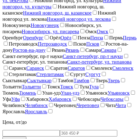
ул. бекетова
Нижний новгород, ул. культуры
Нижний
новгород, ул. культуры
Нижний новгород, ш.
казанское
Нижний новгород, ш. казанское
Нижний
новгород ул. лескова
Нижний новгород ул. лескова
Новокузнецк
Новокузнецк
Новосибирск, ул.
писарева
Новосибирск, ул. писарева
Омск
Омск
Оренбург
Оренбург
Орёл
Орёл
Пенза
Пенза
Пермь
Пермь
Петрозаводск
Петрозаводск
Псков
Псков
Ростов-на-
дону
Ростов-на-дону
Рязань
Рязань
Самара
Самара
Санкт-петербург, пр-т науки
Санкт-петербург, пр-т науки
Санкт-петербург, ул. типанова
Санкт-петербург, ул. типанова
Саранск
Саранск
Саратов
Саратов
Смоленск
Смоленск
Стерлитамак
Стерлитамак
Сургут
Сургут
Сыктывкар
Сыктывкар
Тамбов
Тамбов
Тверь
Тверь
Тольятти
Тольятти
Томск
Томск
Тула
Тула
Тюмень
Тюмень
Улан-удэ
Улан-удэ
Ульяновск
Ульяновск
Уфа
Уфа
Хабаровск
Хабаровск
Чебоксары
Чебоксары
Челябинск
Челябинск
Череповец
Череповец
Чита
Чита
Ярославль
Ярославль
Цена, от/до