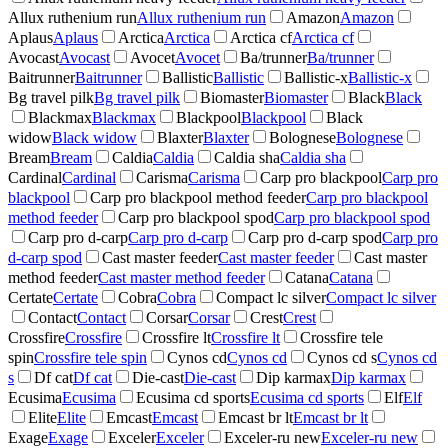
Allux ruthenium run
Allux ruthenium run
Amazon
Amazon
Aplaus
Aplaus
Arctica
Arctica
Arctica cf
Arctica cf
Avocast
Avocast
Avocet
Avocet
Ba/trunner
Ba/trunner
Baitrunner
Baitrunner
Ballistic
Ballistic
Ballistic-x
Ballistic-x
Bg travel pilk
Bg travel pilk
Biomaster
Biomaster
Black
Black
Blackmax
Blackmax
Blackpool
Blackpool
Black
widow
Black widow
Blaxter
Blaxter
Bolognese
Bolognese
Bream
Bream
Caldia
Caldia
Caldia sha
Caldia sha
Cardinal
Cardinal
Carisma
Carisma
Carp pro blackpool
Carp pro
blackpool
Carp pro blackpool method feeder
Carp pro blackpool
method feeder
Carp pro blackpool spod
Carp pro blackpool spod
Carp pro d-carp
Carp pro d-carp
Carp pro d-carp spod
Carp pro
d-carp spod
Cast master feeder
Cast master feeder
Cast master
method feeder
Cast master method feeder
Catana
Catana
Certate
Certate
Cobra
Cobra
Compact lc silver
Compact lc silver
Contact
Contact
Corsar
Corsar
Crest
Crest
Crossfire
Crossfire
Crossfire lt
Crossfire lt
Crossfire tele
spin
Crossfire tele spin
Cynos cd
Cynos cd
Cynos cd s
Cynos cd
s
Df cat
Df cat
Die-cast
Die-cast
Dip karmax
Dip karmax
Ecusima
Ecusima
Ecusima cd sports
Ecusima cd sports
Elf
Elf
Elite
Elite
Emcast
Emcast
Emcast br lt
Emcast br lt
Exage
Exage
Exceler
Exceler
Exceler-ru new
Exceler-ru new