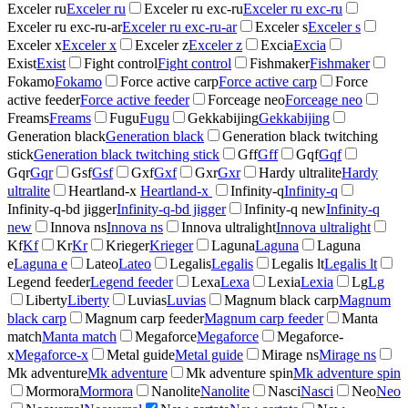
Exceler ru
Exceler ru
Exceler ru exc-ru
Exceler ru exc-ru
Exceler ru exc-ru-ar
Exceler ru exc-ru-ar
Exceler s
Exceler s
Exceler x
Exceler x
Exceler z
Exceler z
Excia
Excia
Exist
Exist
Fight control
Fight control
Fishmaker
Fishmaker
Fokamo
Fokamo
Force active carp
Force active carp
Force
active feeder
Force active feeder
Forceage neo
Forceage neo
Freams
Freams
Fugu
Fugu
Gekkabijing
Gekkabijing
Generation black
Generation black
Generation black twitching
stick
Generation black twitching stick
Gff
Gff
Gqf
Gqf
Gqr
Gqr
Gsf
Gsf
Gxf
Gxf
Gxr
Gxr
Hardy ultralite
Hardy
ultralite
Heartland-x
Heartland-x
Infinity-q
Infinity-q
Infinity-q-bd jigger
Infinity-q-bd jigger
Infinity-q new
Infinity-q
new
Innova ns
Innova ns
Innova ultralight
Innova ultralight
Kf
Kf
Kr
Kr
Krieger
Krieger
Laguna
Laguna
Laguna
e
Laguna e
Lateo
Lateo
Legalis
Legalis
Legalis lt
Legalis lt
Legend feeder
Legend feeder
Lexa
Lexa
Lexia
Lexia
Lg
Lg
Liberty
Liberty
Luvias
Luvias
Magnum black carp
Magnum
black carp
Magnum carp feeder
Magnum carp feeder
Manta
match
Manta match
Megaforce
Megaforce
Megaforce-
x
Megaforce-x
Metal guide
Metal guide
Mirage ns
Mirage ns
Mk adventure
Mk adventure
Mk adventure spin
Mk adventure spin
Mormora
Mormora
Nanolite
Nanolite
Nasci
Nasci
Neo
Neo