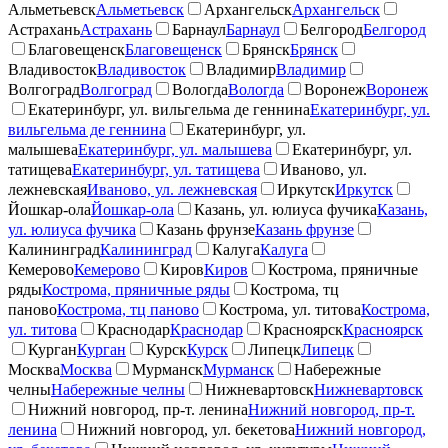
Альметьевск
Альметьевск
Архангельск
Архангельск
Астрахань
Астрахань
Барнаул
Барнаул
Белгород
Белгород
Благовещенск
Благовещенск
Брянск
Брянск
Владивосток
Владивосток
Владимир
Владимир
Волгоград
Волгоград
Вологда
Вологда
Воронеж
Воронеж
Екатеринбург, ул. вильгельма де геннина
Екатеринбург, ул.
вильгельма де геннина
Екатеринбург, ул.
малышева
Екатеринбург, ул. малышева
Екатеринбург, ул.
татищева
Екатеринбург, ул. татищева
Иваново, ул.
лежневская
Иваново, ул. лежневская
Иркутск
Иркутск
Йошкар-ола
Йошкар-ола
Казань, ул. юлиуса фучика
Казань,
ул. юлиуса фучика
Казань фрунзе
Казань фрунзе
Калининград
Калининград
Калуга
Калуга
Кемерово
Кемерово
Киров
Киров
Кострома, пряничные
ряды
Кострома, пряничные ряды
Кострома, тц
паново
Кострома, тц паново
Кострома, ул. титова
Кострома,
ул. титова
Краснодар
Краснодар
Красноярск
Красноярск
Курган
Курган
Курск
Курск
Липецк
Липецк
Москва
Москва
Мурманск
Мурманск
Набережные
челны
Набережные челны
Нижневартовск
Нижневартовск
Нижний новгород, пр-т. ленина
Нижний новгород, пр-т.
ленина
Нижний новгород, ул. бекетова
Нижний новгород,