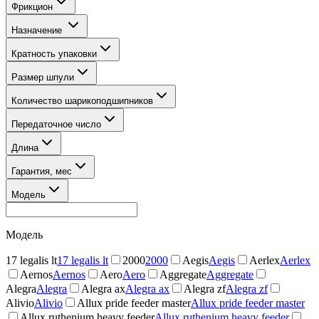
Фрикцион
Назначение
Кратность упаковки
Размер шпули
Количество шарикоподшипников
Передаточное число
Длина
Гарантия, мес
Модель
Модель
17 legalis lt
17 legalis lt
2000
2000
Aegis
Aegis
Aerlex
Aerlex
Aernos
Aernos
Aero
Aero
Aggregate
Aggregate
Alegra
Alegra
Alegra ax
Alegra ax
Alegra zf
Alegra zf
Alivio
Alivio
Allux pride feeder master
Allux pride feeder master
Allux ruthenium heavy feeder
Allux ruthenium heavy feeder