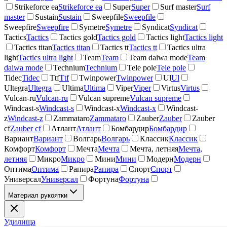
Strikeforce ea
Strikeforce ea
Super
Super
Surf master
Surf
master
Sustain
Sustain
Sweepfile
Sweepfile
Sweepfire
Sweepfire
Symetre
Symetre
Syndicat
Syndicat
Tactics
Tactics
Tactics gold
Tactics gold
Tactics light
Tactics light
Tactics titan
Tactics titan
Tactics tt
Tactics tt
Tactics ultra
light
Tactics ultra light
Team
Team
Team daiwa mode
Team
daiwa mode
Technium
Technium
Tele pole
Tele pole
Tidec
Tidec
Ttf
Ttf
Twinpower
Twinpower
Ul
Ul
Ultegra
Ultegra
Ultima
Ultima
Viper
Viper
Virtus
Virtus
Vulcan-ru
Vulcan-ru
Vulcan supreme
Vulcan supreme
Windcast-s
Windcast-s
Windcast-x
Windcast-x
Windcast-
z
Windcast-z
Zammataro
Zammataro
Zauber
Zauber
Zauber
cf
Zauber cf
Атлант
Атлант
Бомбардир
Бомбардир
Вариант
Вариант
Волгарь
Волгарь
Классик
Классик
Комфорт
Комфорт
Мечта
Мечта
Мечта, летняя
Мечта,
летняя
Микро
Микро
Мини
Мини
Модерн
Модерн
Оптима
Оптима
Рапира
Рапира
Спорт
Спорт
Универсал
Универсал
Фортуна
Фортуна
Материал рукоятки
Удилища