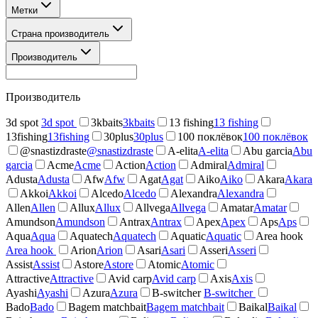
Метки
Страна производитель
Производитель
Производитель
3d spot
3d spot
3kbaits
3kbaits
13 fishing
13 fishing
13fishing
13fishing
30plus
30plus
100 поклёвок
100 поклёвок
@snastizdraste
@snastizdraste
A-elita
A-elita
Abu garcia
Abu
garcia
Acme
Acme
Action
Action
Admiral
Admiral
Adusta
Adusta
Afw
Afw
Agat
Agat
Aiko
Aiko
Akara
Akara
Akkoi
Akkoi
Alcedo
Alcedo
Alexandra
Alexandra
Allen
Allen
Allux
Allux
Allvega
Allvega
Amatar
Amatar
Amundson
Amundson
Antrax
Antrax
Apex
Apex
Aps
Aps
Aqua
Aqua
Aquatech
Aquatech
Aquatic
Aquatic
Area hook
Area hook
Arion
Arion
Asari
Asari
Asseri
Asseri
Assist
Assist
Astore
Astore
Atomic
Atomic
Attractive
Attractive
Avid carp
Avid carp
Axis
Axis
Ayashi
Ayashi
Azura
Azura
B-switcher
B-switcher
Bado
Bado
Bagem matchbait
Bagem matchbait
Baikal
Baikal