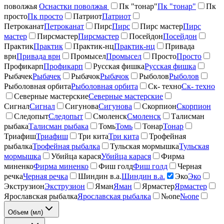
поволжья
Оснастки поволжья
Пк "тонар"
Пк "тонар"
Пк
просто
Пк просто
Патриот
Патриот
Петроканат
Петроканат
Пирс
Пирс
Пирс мастер
Пирс
мастер
Пирсмастер
Пирсмастер
Посейдон
Посейдон
Практик
Практик
Практик-нц
Практик-нц
Привада
врн
Привада врн
Промысел
Промысел
Просто
Просто
Профикарп
Профикарп
Русская фишка
Русская фишка
Рыбачек
Рыбачек
Рыбачок
Рыбачок
Рыболов
Рыболов
Рыболовная орбита
Рыболовная орбита
Ск- техно
Ск- техно
Северные мастерские
Северные мастерские
Сигнал
Сигнал
Сигунова
Сигунова
Скорпион
Скорпион
Следопыт
Следопыт
Смоленск
Смоленск
Талисман
рыбака
Талисман рыбака
Томь
Томь
Тонар
Тонар
Триафиш
Триафиш
Три кита
Три кита
Трофейная
рыбалка
Трофейная рыбалка
Тульская мормышка
Тульская
мормышка
Убийца карася
Убийца карася
Фирма
миненко
Фирма миненко
Фиш голд
Фиш голд
Черная
речка
Черная речка
Шиндин в.а.
Шиндин в.а.
Эко
Эко
Экструзион
Экструзион
Яман
Яман
Ярмастер
Ярмастер
Ярославская рыбалка
Ярославская рыбалка
№one
№one
Объем (мл)