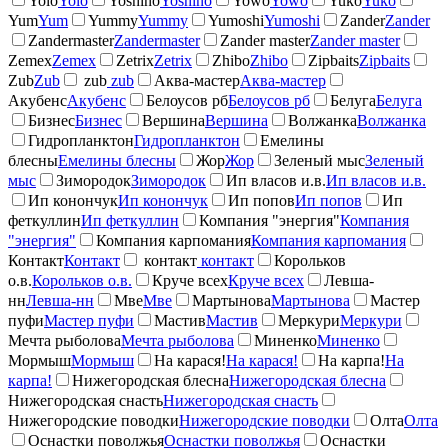
Yolo
Yolo
Yoshino
Yoshino
Yowo
Yowo
Yuko
Yuko
Yum
Yum
Yummy
Yummy
Yumoshi
Yumoshi
Zander
Zander
Zandermaster
Zandermaster
Zander master
Zander master
Zemex
Zemex
Zetrix
Zetrix
Zhibo
Zhibo
Zipbaits
Zipbaits
Zub
Zub
zub
zub
Аква-мастер
Аква-мастер
Акубенс
Акубенс
Белоусов рб
Белоусов рб
Белуга
Белуга
Бизнес
Бизнес
Вершина
Вершина
Волжанка
Волжанка
Гидропланктон
Гидропланктон
Емелины
блесны
Емелины блесны
Жор
Жор
Зеленый мыс
Зеленый
мыс
Зимородок
Зимородок
Ип власов и.в.
Ип власов и.в.
Ип конончук
Ип конончук
Ип попов
Ип попов
Ип
феткуллин
Ип феткуллин
Компания "энергия"
Компания
"энергия"
Компания карпомания
Компания карпомания
Контакт
Контакт
контакт
контакт
Корольков
о.в.
Корольков о.в.
Круче всех
Круче всех
Левша-
нн
Левша-нн
Мве
Мве
Мартынова
Мартынова
Мастер
пуфи
Мастер пуфи
Мастив
Мастив
Меркури
Меркури
Мечта рыболова
Мечта рыболова
Миненко
Миненко
Мормыш
Мормыш
На карася!
На карася!
На карпа!
На
карпа!
Нижегородская блесна
Нижегородская блесна
Нижегородская снасть
Нижегородская снасть
Нижегородские поводки
Нижегородские поводки
Олта
Олта
Оснастки поволжья
Оснастки поволжья
Оснастки