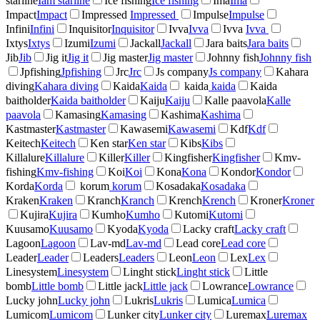
starline
Iam starline
Ice fishing
Ice fishing
Ima
Ima
Impact
Impact
Impressed
Impressed
Impulse
Impulse
Infini
Infini
Inquisitor
Inquisitor
Ivva
Ivva
Ivva
Ivva
Ixtys
Ixtys
Izumi
Izumi
Jackall
Jackall
Jara baits
Jara baits
Jib
Jib
Jig it
Jig it
Jig master
Jig master
Johnny fish
Johnny fish
Jpfishing
Jpfishing
Jrc
Jrc
Js company
Js company
Kahara
diving
Kahara diving
Kaida
Kaida
kaida
kaida
Kaida
baitholder
Kaida baitholder
Kaiju
Kaiju
Kalle paavola
Kalle
paavola
Kamasing
Kamasing
Kashima
Kashima
Kastmaster
Kastmaster
Kawasemi
Kawasemi
Kdf
Kdf
Keitech
Keitech
Ken star
Ken star
Kibs
Kibs
Killalure
Killalure
Killer
Killer
Kingfisher
Kingfisher
Kmv-
fishing
Kmv-fishing
Koi
Koi
Kona
Kona
Kondor
Kondor
Korda
Korda
korum
korum
Kosadaka
Kosadaka
Kraken
Kraken
Kranch
Kranch
Krench
Krench
Kroner
Kroner
Kujira
Kujira
Kumho
Kumho
Kutomi
Kutomi
Kuusamo
Kuusamo
Kyoda
Kyoda
Lacky craft
Lacky craft
Lagoon
Lagoon
Lav-md
Lav-md
Lead core
Lead core
Leader
Leader
Leaders
Leaders
Leon
Leon
Lex
Lex
Linesystem
Linesystem
Linght stick
Linght stick
Little
bomb
Little bomb
Little jack
Little jack
Lowrance
Lowrance
Lucky john
Lucky john
Lukris
Lukris
Lumica
Lumica
Lumicom
Lumicom
Lunker city
Lunker city
Luremax
Luremax