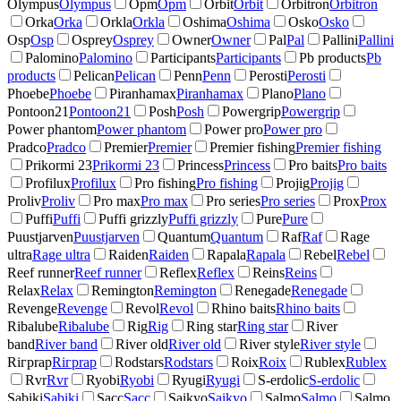
Olympus
Olympus
Opm
Opm
Orbit
Orbit
Orbitron
Orbitron
Orka
Orka
Orkla
Orkla
Oshima
Oshima
Osko
Osko
Osp
Osp
Osprey
Osprey
Owner
Owner
Pal
Pal
Pallini
Pallini
Palomino
Palomino
Participants
Participants
Pb products
Pb
products
Pelican
Pelican
Penn
Penn
Perosti
Perosti
Phoebe
Phoebe
Piranhamax
Piranhamax
Plano
Plano
Pontoon21
Pontoon21
Posh
Posh
Powergrip
Powergrip
Power phantom
Power phantom
Power pro
Power pro
Pradco
Pradco
Premier
Premier
Premier fishing
Premier fishing
Prikormi 23
Prikormi 23
Princess
Princess
Pro baits
Pro baits
Profilux
Profilux
Pro fishing
Pro fishing
Projig
Projig
Proliv
Proliv
Pro max
Pro max
Pro series
Pro series
Prox
Prox
Puffi
Puffi
Puffi grizzly
Puffi grizzly
Pure
Pure
Puustjarven
Puustjarven
Quantum
Quantum
Raf
Raf
Rage
ultra
Rage ultra
Raiden
Raiden
Rapala
Rapala
Rebel
Rebel
Reef runner
Reef runner
Reflex
Reflex
Reins
Reins
Relax
Relax
Remington
Remington
Renegade
Renegade
Revenge
Revenge
Revol
Revol
Rhino baits
Rhino baits
Ribalube
Ribalube
Rig
Rig
Ring star
Ring star
River
band
River band
River old
River old
River style
River style
Riгрrap
Riгрrap
Rodstars
Rodstars
Roix
Roix
Rublex
Rublex
Rvr
Rvr
Ryobi
Ryobi
Ryugi
Ryugi
S-erdolic
S-erdolic
Sabiki
Sabiki
Sacc
Sacc
Saikyo
Saikyo
Salmo
Salmo
Salmo