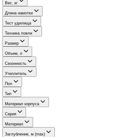
Вес, кг
Длина намотки
Тест удилища
Техника ловли
Размер
Объем, л
Сезонность
Утеплитель
Пол
Тип
Материал корпуса
Серия
Материал
Заглубление, м (max)