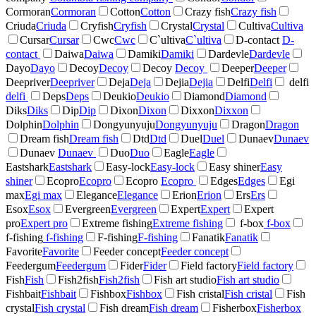
Cormoran
Cormoran
Cotton
Cotton
Crazy fish
Crazy fish
Criuda
Criuda
Cryfish
Cryfish
Crystal
Crystal
Cultiva
Cultiva
Cursar
Cursar
Cwc
Cwc
C`ultiva
C`ultiva
D-contact
D-
contact
Daiwa
Daiwa
Damiki
Damiki
Dardevle
Dardevle
Dayo
Dayo
Decoy
Decoy
Decoy
Decoy
Deeper
Deeper
Deepriver
Deepriver
Deja
Deja
Dejia
Dejia
Delfi
Delfi
delfi
delfi
Deps
Deps
Deukio
Deukio
Diamond
Diamond
Diks
Diks
Dip
Dip
Dixon
Dixon
Dixxon
Dixxon
Dolphin
Dolphin
Dongyunyuju
Dongyunyuju
Dragon
Dragon
Dream fish
Dream fish
Dtd
Dtd
Duel
Duel
Dunaev
Dunaev
Dunaev
Dunaev
Duo
Duo
Eagle
Eagle
Eastshark
Eastshark
Easy-lock
Easy-lock
Easy shiner
Easy
shiner
Ecopro
Ecopro
Ecopro
Ecopro
Edges
Edges
Egi
max
Egi max
Elegance
Elegance
Erion
Erion
Ers
Ers
Esox
Esox
Evergreen
Evergreen
Expert
Expert
Expert
pro
Expert pro
Extreme fishing
Extreme fishing
f-box
f-box
f-fishing
f-fishing
F-fishing
F-fishing
Fanatik
Fanatik
Favorite
Favorite
Feeder concept
Feeder concept
Feedergum
Feedergum
Fider
Fider
Field factory
Field factory
Fish
Fish
Fish2fish
Fish2fish
Fish art studio
Fish art studio
Fishbait
Fishbait
Fishbox
Fishbox
Fish cristal
Fish cristal
Fish
crystal
Fish crystal
Fish dream
Fish dream
Fisherbox
Fisherbox