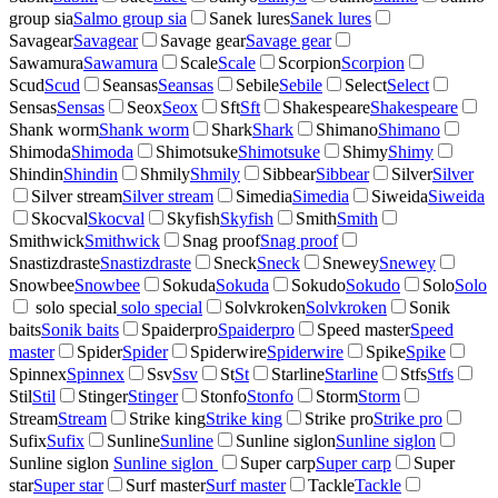
group sia
Salmo group sia
Sanek lures
Sanek lures
Savagear
Savagear
Savage gear
Savage gear
Sawamura
Sawamura
Scale
Scale
Scorpion
Scorpion
Scud
Scud
Seansas
Seansas
Sebile
Sebile
Select
Select
Sensas
Sensas
Seox
Seox
Sft
Sft
Shakespeare
Shakespeare
Shank worm
Shank worm
Shark
Shark
Shimano
Shimano
Shimoda
Shimoda
Shimotsuke
Shimotsuke
Shimy
Shimy
Shindin
Shindin
Shmily
Shmily
Sibbear
Sibbear
Silver
Silver
Silver stream
Silver stream
Simedia
Simedia
Siweida
Siweida
Skocval
Skocval
Skyfish
Skyfish
Smith
Smith
Smithwick
Smithwick
Snag proof
Snag proof
Snastizdraste
Snastizdraste
Sneck
Sneck
Snewey
Snewey
Snowbee
Snowbee
Sokuda
Sokuda
Sokudo
Sokudo
Solo
Solo
solo special
solo special
Solvkroken
Solvkroken
Sonik
baits
Sonik baits
Spaiderpro
Spaiderpro
Speed master
Speed
master
Spider
Spider
Spiderwire
Spiderwire
Spike
Spike
Spinnex
Spinnex
Ssv
Ssv
St
St
Starline
Starline
Stfs
Stfs
Stil
Stil
Stinger
Stinger
Stonfo
Stonfo
Storm
Storm
Stream
Stream
Strike king
Strike king
Strike pro
Strike pro
Sufix
Sufix
Sunline
Sunline
Sunline siglon
Sunline siglon
Sunline siglon
Sunline siglon
Super carp
Super carp
Super
star
Super star
Surf master
Surf master
Tackle
Tackle