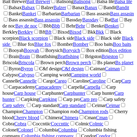
Bait threwer
Bait threwer
Balisong
Balisong
Balsa lite
Balsa lite
Balsax
Balsax
Balzer
Balzer
Banax
Banax
Bandit
Bandit
Bankei
Bankei
Barbarian
Barbarian
Bass assasin
Bass assasin
Bass assassin
Bass assassin
Bassday
Bassday
Bat
Bat
Bay
de noc
Bay de noc
Bbb
Bbb
Behr
Behr
Benkei
Benkei
Berkley
Berkley
Bft
Bft
Bixod
Bixod
Bkk
Bkk
Black
scorpion
Black scorpion
Black side
Black side
Black side
Black
side
Blue fox
Blue fox
Bomber
Bomber
Boo baits
Boo baits
Booyah
Booyah
Borysich
Borysich
Box edition
Box edition
Brain
Brain
Bratfishing
Bratfishing
Brigston
Brigston
Briscola
Briscola
Brown perch
Brown perch
Bs planet
Bs planet
Byron
Byron
C&f design
C&f design
Caiman
Caiman
Calypso
Calypso
Camping world
Camping world
Cannelle
Cannelle
Cargo
Cargo
Caroline
Caroline
Carp
Carp
Carpacademy
Carpacademy
Carpella
Carpella
Carp
house
Carp house
Carphunter
Carphunter
Carp hunter
Carp
hunter
Carpking
Carpking
Carp pro
Carp pro
Carp safety
Carp safety
Carp standard
Carp standard
Ceimar
Ceimar
Champion
Champion
Champion rods
Champion rods
Cherry
blood
Cherry blood
Chimera
Chimera
Cman
Cman
Cobra
Cobra
Coccntiic
Coccntiic
Colmic
Colmic
Colonel
Colonel
Columbia
Columbia
Columbia fishing
company
Columbia fishing company
Condor
Condor