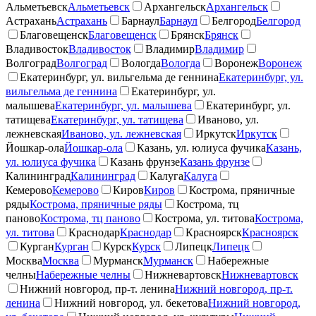
Альметьевск
Альметьевск
Архангельск
Архангельск
Астрахань
Астрахань
Барнаул
Барнаул
Белгород
Белгород
Благовещенск
Благовещенск
Брянск
Брянск
Владивосток
Владивосток
Владимир
Владимир
Волгоград
Волгоград
Вологда
Вологда
Воронеж
Воронеж
Екатеринбург, ул. вильгельма де геннина
Екатеринбург, ул.
вильгельма де геннина
Екатеринбург, ул.
малышева
Екатеринбург, ул. малышева
Екатеринбург, ул.
татищева
Екатеринбург, ул. татищева
Иваново, ул.
лежневская
Иваново, ул. лежневская
Иркутск
Иркутск
Йошкар-ола
Йошкар-ола
Казань, ул. юлиуса фучика
Казань,
ул. юлиуса фучика
Казань фрунзе
Казань фрунзе
Калининград
Калининград
Калуга
Калуга
Кемерово
Кемерово
Киров
Киров
Кострома, пряничные
ряды
Кострома, пряничные ряды
Кострома, тц
паново
Кострома, тц паново
Кострома, ул. титова
Кострома,
ул. титова
Краснодар
Краснодар
Красноярск
Красноярск
Курган
Курган
Курск
Курск
Липецк
Липецк
Москва
Москва
Мурманск
Мурманск
Набережные
челны
Набережные челны
Нижневартовск
Нижневартовск
Нижний новгород, пр-т. ленина
Нижний новгород, пр-т.
ленина
Нижний новгород, ул. бекетова
Нижний новгород,