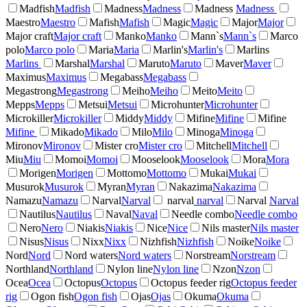
Madfish
Madfish
Madness
Madness
Madness
Madness
Maestro
Maestro
Mafish
Mafish
Magic
Magic
Major
Major
Major craft
Major craft
Manko
Manko
Mann`s
Mann`s
Marco
polo
Marco polo
Maria
Maria
Marlin's
Marlin's
Marlins
Marlins
Marshal
Marshal
Maruto
Maruto
Maver
Maver
Maximus
Maximus
Megabass
Megabass
Megastrong
Megastrong
Meiho
Meiho
Meito
Meito
Mepps
Mepps
Metsui
Metsui
Microhunter
Microhunter
Microkiller
Microkiller
Middy
Middy
Mifine
Mifine
Mifine
Mifine
Mikado
Mikado
Milo
Milo
Minoga
Minoga
Mironov
Mironov
Mister cro
Mister cro
Mitchell
Mitchell
Miu
Miu
Momoi
Momoi
Mooselook
Mooselook
Mora
Mora
Morigen
Morigen
Mottomo
Mottomo
Mukai
Mukai
Musurok
Musurok
Myran
Myran
Nakazima
Nakazima
Namazu
Namazu
Narval
Narval
narval
narval
Narval
Narval
Nautilus
Nautilus
Naval
Naval
Needle combo
Needle combo
Nero
Nero
Niakis
Niakis
Nice
Nice
Nils master
Nils master
Nisus
Nisus
Nixx
Nixx
Nizhfish
Nizhfish
Noike
Noike
Nord
Nord
Nord waters
Nord waters
Norstream
Norstream
Northland
Northland
Nylon line
Nylon line
Nzon
Nzon
Ocea
Ocea
Octopus
Octopus
Octopus feeder rig
Octopus feeder
rig
Ogon fish
Ogon fish
Ojas
Ojas
Okuma
Okuma