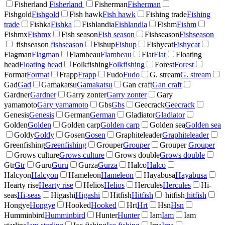
Fisherland
Fisherland
Fisherman
Fisherman
Fishgold
Fishgold
Fish hawk
Fish hawk
Fishing trade
Fishing
trade
Fishka
Fishka
Fishlandia
Fishlandia
Fishm
Fishm
Fishmx
Fishmx
Fish season
Fish season
Fishseason
Fishseason
fishseason
fishseason
Fishup
Fishup
Fishycat
Fishycat
Flagman
Flagman
Flambeau
Flambeau
Flat
Flat
Floating
head
Floating head
Folkfishing
Folkfishing
Forest
Forest
Format
Format
Frapp
Frapp
Fudo
Fudo
G. stream
G. stream
Gad
Gad
Gamakatsu
Gamakatsu
Gan craft
Gan craft
Gardner
Gardner
Garry zonter
Garry zonter
Gary
yamamoto
Gary yamamoto
Gbs
Gbs
Geecrack
Geecrack
Genesis
Genesis
German
German
Gladiator
Gladiator
Golden
Golden
Golden carp
Golden carp
Golden sea
Golden sea
Goldy
Goldy
Gosen
Gosen
Graphiteleader
Graphiteleader
Greenfishing
Greenfishing
Grouper
Grouper
Grouper
Grouper
Grows culture
Grows culture
Grows double
Grows double
Gtr
Gtr
Guru
Guru
Gurza
Gurza
Halco
Halco
Halcyon
Halcyon
Hameleon
Hameleon
Hayabusa
Hayabusa
Hearty rise
Hearty rise
Helios
Helios
Hercules
Hercules
Hi-
seas
Hi-seas
Higashi
Higashi
Hitfish
Hitfish
hitfish
hitfish
Hongye
Hongye
Hooked
Hooked
Hrt
Hrt
Hsn
Hsn
Humminbird
Humminbird
Hunter
Hunter
Iam
Iam
Iam