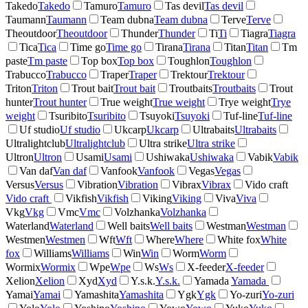
Takedo
Takedo
Tamuro
Tamuro
Tas devil
Tas devil
Taumann
Taumann
Team dubna
Team dubna
Terve
Terve
Theoutdoor
Theoutdoor
Thunder
Thunder
Ti
Ti
Tiagra
Tiagra
Tica
Tica
Time go
Time go
Tirana
Tirana
Titan
Titan
Tm
paste
Tm paste
Top box
Top box
Toughlon
Toughlon
Trabucco
Trabucco
Traper
Traper
Trektour
Trektour
Triton
Triton
Trout bait
Trout bait
Troutbaits
Troutbaits
Trout
hunter
Trout hunter
True weight
True weight
Trye weight
Trye
weight
Tsuribito
Tsuribito
Tsuyoki
Tsuyoki
Tuf-line
Tuf-line
Uf studio
Uf studio
Ukcarp
Ukcarp
Ultrabaits
Ultrabaits
Ultralightclub
Ultralightclub
Ultra strike
Ultra strike
Ultron
Ultron
Usami
Usami
Ushiwaka
Ushiwaka
Vabik
Vabik
Van daf
Van daf
Vanfook
Vanfook
Vegas
Vegas
Versus
Versus
Vibration
Vibration
Vibrax
Vibrax
Vido craft
Vido craft
Vikfish
Vikfish
Viking
Viking
Viva
Viva
Vkg
Vkg
Vmc
Vmc
Volzhanka
Volzhanka
Waterland
Waterland
Well baits
Well baits
Westman
Westman
Westmen
Westmen
Wft
Wft
Where
Where
White fox
White
fox
Williams
Williams
Win
Win
Worm
Worm
Wormix
Wormix
Wpe
Wpe
Ws
Ws
X-feeder
X-feeder
Xelion
Xelion
Xyd
Xyd
Y.s.k.
Y.s.k.
Yamada
Yamada
Yamai
Yamai
Yamashita
Yamashita
Ygk
Ygk
Yo-zuri
Yo-zuri