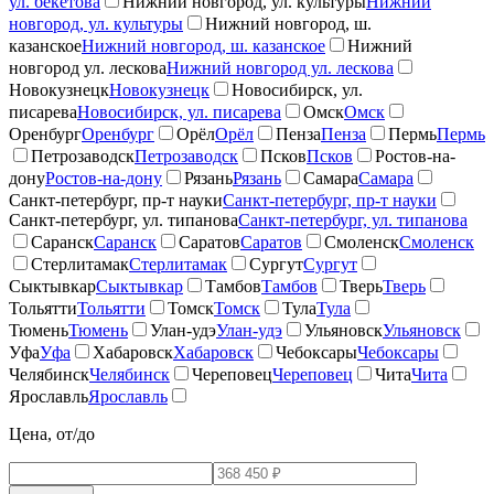
ул. бекетова
Нижний новгород, ул. культуры
Нижний
новгород, ул. культуры
Нижний новгород, ш.
казанское
Нижний новгород, ш. казанское
Нижний
новгород ул. лескова
Нижний новгород ул. лескова
Новокузнецк
Новокузнецк
Новосибирск, ул.
писарева
Новосибирск, ул. писарева
Омск
Омск
Оренбург
Оренбург
Орёл
Орёл
Пенза
Пенза
Пермь
Пермь
Петрозаводск
Петрозаводск
Псков
Псков
Ростов-на-
дону
Ростов-на-дону
Рязань
Рязань
Самара
Самара
Санкт-петербург, пр-т науки
Санкт-петербург, пр-т науки
Санкт-петербург, ул. типанова
Санкт-петербург, ул. типанова
Саранск
Саранск
Саратов
Саратов
Смоленск
Смоленск
Стерлитамак
Стерлитамак
Сургут
Сургут
Сыктывкар
Сыктывкар
Тамбов
Тамбов
Тверь
Тверь
Тольятти
Тольятти
Томск
Томск
Тула
Тула
Тюмень
Тюмень
Улан-удэ
Улан-удэ
Ульяновск
Ульяновск
Уфа
Уфа
Хабаровск
Хабаровск
Чебоксары
Чебоксары
Челябинск
Челябинск
Череповец
Череповец
Чита
Чита
Ярославль
Ярославль
Цена, от/до