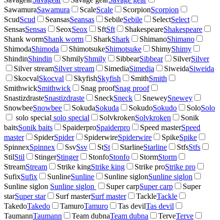
Sawamura
Sawamura
Scale
Scale
Scorpion
Scorpion
Scud
Scud
Seansas
Seansas
Sebile
Sebile
Select
Select
Sensas
Sensas
Seox
Seox
Sft
Sft
Shakespeare
Shakespeare
Shank worm
Shank worm
Shark
Shark
Shimano
Shimano
Shimoda
Shimoda
Shimotsuke
Shimotsuke
Shimy
Shimy
Shindin
Shindin
Shmily
Shmily
Sibbear
Sibbear
Silver
Silver
Silver stream
Silver stream
Simedia
Simedia
Siweida
Siweida
Skocval
Skocval
Skyfish
Skyfish
Smith
Smith
Smithwick
Smithwick
Snag proof
Snag proof
Snastizdraste
Snastizdraste
Sneck
Sneck
Snewey
Snewey
Snowbee
Snowbee
Sokuda
Sokuda
Sokudo
Sokudo
Solo
Solo
solo special
solo special
Solvkroken
Solvkroken
Sonik
baits
Sonik baits
Spaiderpro
Spaiderpro
Speed master
Speed
master
Spider
Spider
Spiderwire
Spiderwire
Spike
Spike
Spinnex
Spinnex
Ssv
Ssv
St
St
Starline
Starline
Stfs
Stfs
Stil
Stil
Stinger
Stinger
Stonfo
Stonfo
Storm
Storm
Stream
Stream
Strike king
Strike king
Strike pro
Strike pro
Sufix
Sufix
Sunline
Sunline
Sunline siglon
Sunline siglon
Sunline siglon
Sunline siglon
Super carp
Super carp
Super
star
Super star
Surf master
Surf master
Tackle
Tackle
Takedo
Takedo
Tamuro
Tamuro
Tas devil
Tas devil
Taumann
Taumann
Team dubna
Team dubna
Terve
Terve