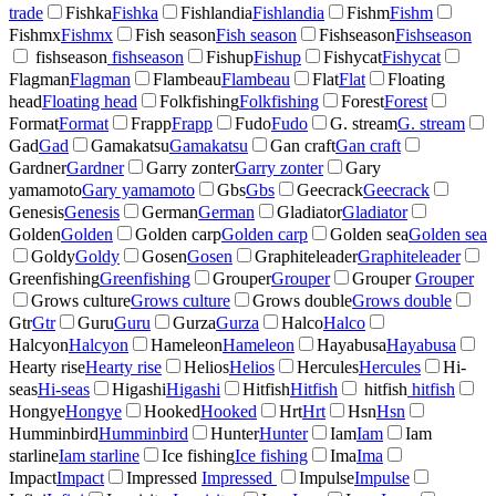
trade
Fishka
Fishka
Fishlandia
Fishlandia
Fishm
Fishm
Fishmx
Fishmx
Fish season
Fish season
Fishseason
Fishseason
fishseason
fishseason
Fishup
Fishup
Fishycat
Fishycat
Flagman
Flagman
Flambeau
Flambeau
Flat
Flat
Floating
head
Floating head
Folkfishing
Folkfishing
Forest
Forest
Format
Format
Frapp
Frapp
Fudo
Fudo
G. stream
G. stream
Gad
Gad
Gamakatsu
Gamakatsu
Gan craft
Gan craft
Gardner
Gardner
Garry zonter
Garry zonter
Gary
yamamoto
Gary yamamoto
Gbs
Gbs
Geecrack
Geecrack
Genesis
Genesis
German
German
Gladiator
Gladiator
Golden
Golden
Golden carp
Golden carp
Golden sea
Golden sea
Goldy
Goldy
Gosen
Gosen
Graphiteleader
Graphiteleader
Greenfishing
Greenfishing
Grouper
Grouper
Grouper
Grouper
Grows culture
Grows culture
Grows double
Grows double
Gtr
Gtr
Guru
Guru
Gurza
Gurza
Halco
Halco
Halcyon
Halcyon
Hameleon
Hameleon
Hayabusa
Hayabusa
Hearty rise
Hearty rise
Helios
Helios
Hercules
Hercules
Hi-
seas
Hi-seas
Higashi
Higashi
Hitfish
Hitfish
hitfish
hitfish
Hongye
Hongye
Hooked
Hooked
Hrt
Hrt
Hsn
Hsn
Humminbird
Humminbird
Hunter
Hunter
Iam
Iam
Iam
starline
Iam starline
Ice fishing
Ice fishing
Ima
Ima
Impact
Impact
Impressed
Impressed
Impulse
Impulse