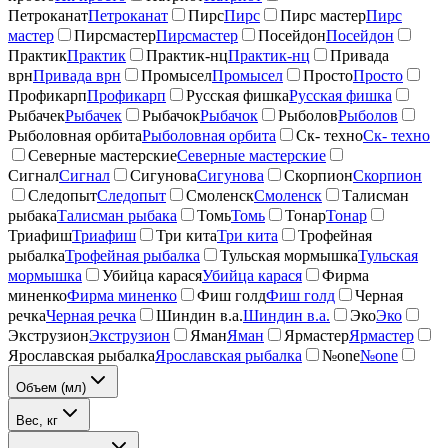
Петроканат
Петроканат
Пирс
Пирс
Пирс мастер
Пирс
мастер
Пирсмастер
Пирсмастер
Посейдон
Посейдон
Практик
Практик
Практик-нц
Практик-нц
Привада
врн
Привада врн
Промысел
Промысел
Просто
Просто
Профикарп
Профикарп
Русская фишка
Русская фишка
Рыбачек
Рыбачек
Рыбачок
Рыбачок
Рыболов
Рыболов
Рыболовная орбита
Рыболовная орбита
Ск- техно
Ск- техно
Северные мастерские
Северные мастерские
Сигнал
Сигнал
Сигунова
Сигунова
Скорпион
Скорпион
Следопыт
Следопыт
Смоленск
Смоленск
Талисман
рыбака
Талисман рыбака
Томь
Томь
Тонар
Тонар
Триафиш
Триафиш
Три кита
Три кита
Трофейная
рыбалка
Трофейная рыбалка
Тульская мормышка
Тульская
мормышка
Убийца карася
Убийца карася
Фирма
миненко
Фирма миненко
Фиш голд
Фиш голд
Черная
речка
Черная речка
Шиндин в.а.
Шиндин в.а.
Эко
Эко
Экструзион
Экструзион
Яман
Яман
Ярмастер
Ярмастер
Ярославская рыбалка
Ярославская рыбалка
№one
№one
Объем (мл)
Вес, кг