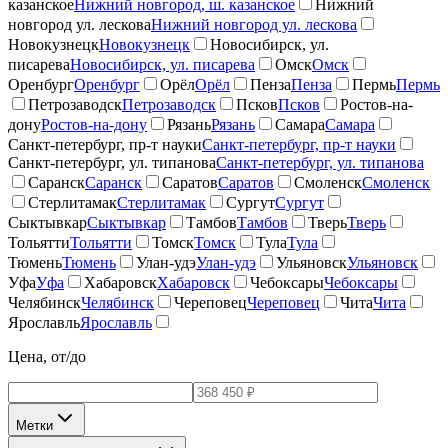
казанское
Нижний новгород, ш. казанское
Нижний
новгород ул. лескова
Нижний новгород ул. лескова
Новокузнецк
Новокузнецк
Новосибирск, ул.
писарева
Новосибирск, ул. писарева
Омск
Омск
Оренбург
Оренбург
Орёл
Орёл
Пенза
Пенза
Пермь
Пермь
Петрозаводск
Петрозаводск
Псков
Псков
Ростов-на-
дону
Ростов-на-дону
Рязань
Рязань
Самара
Самара
Санкт-петербург, пр-т науки
Санкт-петербург, пр-т науки
Санкт-петербург, ул. типанова
Санкт-петербург, ул. типанова
Саранск
Саранск
Саратов
Саратов
Смоленск
Смоленск
Стерлитамак
Стерлитамак
Сургут
Сургут
Сыктывкар
Сыктывкар
Тамбов
Тамбов
Тверь
Тверь
Тольятти
Тольятти
Томск
Томск
Тула
Тула
Тюмень
Тюмень
Улан-удэ
Улан-удэ
Ульяновск
Ульяновск
Уфа
Уфа
Хабаровск
Хабаровск
Чебоксары
Чебоксары
Челябинск
Челябинск
Череповец
Череповец
Чита
Чита
Ярославль
Ярославль
Цена, от/до
Метки