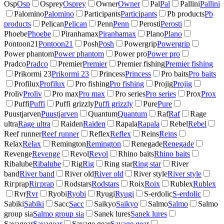
Osp
Osp
Osprey
Osprey
Owner
Owner
Pal
Pal
Pallini
Pallini
Palomino
Palomino
Participants
Participants
Pb products
Pb
products
Pelican
Pelican
Penn
Penn
Perosti
Perosti
Phoebe
Phoebe
Piranhamax
Piranhamax
Plano
Plano
Pontoon21
Pontoon21
Posh
Posh
Powergrip
Powergrip
Power phantom
Power phantom
Power pro
Power pro
Pradco
Pradco
Premier
Premier
Premier fishing
Premier fishing
Prikormi 23
Prikormi 23
Princess
Princess
Pro baits
Pro baits
Profilux
Profilux
Pro fishing
Pro fishing
Projig
Projig
Proliv
Proliv
Pro max
Pro max
Pro series
Pro series
Prox
Prox
Puffi
Puffi
Puffi grizzly
Puffi grizzly
Pure
Pure
Puustjarven
Puustjarven
Quantum
Quantum
Raf
Raf
Rage
ultra
Rage ultra
Raiden
Raiden
Rapala
Rapala
Rebel
Rebel
Reef runner
Reef runner
Reflex
Reflex
Reins
Reins
Relax
Relax
Remington
Remington
Renegade
Renegade
Revenge
Revenge
Revol
Revol
Rhino baits
Rhino baits
Ribalube
Ribalube
Rig
Rig
Ring star
Ring star
River
band
River band
River old
River old
River style
River style
Riгрrap
Riгрrap
Rodstars
Rodstars
Roix
Roix
Rublex
Rublex
Rvr
Rvr
Ryobi
Ryobi
Ryugi
Ryugi
S-erdolic
S-erdolic
Sabiki
Sabiki
Sacc
Sacc
Saikyo
Saikyo
Salmo
Salmo
Salmo
group sia
Salmo group sia
Sanek lures
Sanek lures
Savagear
Savagear
Savage gear
Savage gear