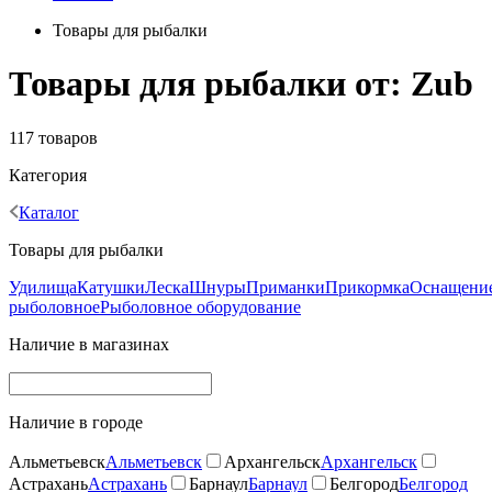
Товары для рыбалки
Товары для рыбалки от: Zub
117 товаров
Категория
Каталог
Товары для рыбалки
Удилища
Катушки
Леска
Шнуры
Приманки
Прикормка
Оснащени
рыболовное
Рыболовное оборудование
Наличие в магазинах
Наличие в городе
Альметьевск
Альметьевск
Архангельск
Архангельск
Астрахань
Астрахань
Барнаул
Барнаул
Белгород
Белгород