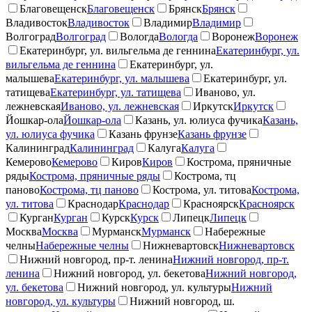
Благовещенск
Благовещенск
Брянск
Брянск
Владивосток
Владивосток
Владимир
Владимир
Волгоград
Волгоград
Вологда
Вологда
Воронеж
Воронеж
Екатеринбург, ул. вильгельма де геннина
Екатеринбург, ул.
вильгельма де геннина
Екатеринбург, ул.
малышева
Екатеринбург, ул. малышева
Екатеринбург, ул.
татищева
Екатеринбург, ул. татищева
Иваново, ул.
лежневская
Иваново, ул. лежневская
Иркутск
Иркутск
Йошкар-ола
Йошкар-ола
Казань, ул. юлиуса фучика
Казань,
ул. юлиуса фучика
Казань фрунзе
Казань фрунзе
Калининград
Калининград
Калуга
Калуга
Кемерово
Кемерово
Киров
Киров
Кострома, пряничные
ряды
Кострома, пряничные ряды
Кострома, тц
паново
Кострома, тц паново
Кострома, ул. титова
Кострома,
ул. титова
Краснодар
Краснодар
Красноярск
Красноярск
Курган
Курган
Курск
Курск
Липецк
Липецк
Москва
Москва
Мурманск
Мурманск
Набережные
челны
Набережные челны
Нижневартовск
Нижневартовск
Нижний новгород, пр-т. ленина
Нижний новгород, пр-т.
ленина
Нижний новгород, ул. бекетова
Нижний новгород,
ул. бекетова
Нижний новгород, ул. культуры
Нижний
новгород, ул. культуры
Нижний новгород, ш.