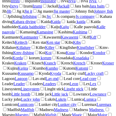
Infini
Infini
Inquisitor
Inquisitor
Ivva
Ivva
Ivva
Ivva
Ixtys
Ixtys
Izumi
Izumi
Jackall
Jackall
Jara baits
Jara baits
Jib
Jib
Jig it
Jig it
Jig master
Jig master
Johnny fish
Johnny fish
Jpfishing
Jpfishing
Jrc
Jrc
Js company
Js company
Kahara
diving
Kahara diving
Kaida
Kaida
kaida
kaida
Kaida
baitholder
Kaida baitholder
Kaiju
Kaiju
Kalle paavola
Kalle
paavola
Kamasing
Kamasing
Kashima
Kashima
Kastmaster
Kastmaster
Kawasemi
Kawasemi
Kdf
Kdf
Keitech
Keitech
Ken star
Ken star
Kibs
Kibs
Killalure
Killalure
Killer
Killer
Kingfisher
Kingfisher
Kmv-
fishing
Kmv-fishing
Koi
Koi
Kona
Kona
Kondor
Kondor
Korda
Korda
korum
korum
Kosadaka
Kosadaka
Kraken
Kraken
Kranch
Kranch
Krench
Krench
Kroner
Kroner
Kujira
Kujira
Kumho
Kumho
Kutomi
Kutomi
Kuusamo
Kuusamo
Kyoda
Kyoda
Lacky craft
Lacky craft
Lagoon
Lagoon
Lav-md
Lav-md
Lead core
Lead core
Leader
Leader
Leaders
Leaders
Leon
Leon
Lex
Lex
Linesystem
Linesystem
Linght stick
Linght stick
Little
bomb
Little bomb
Little jack
Little jack
Lowrance
Lowrance
Lucky john
Lucky john
Lukris
Lukris
Lumica
Lumica
Lumicom
Lumicom
Lunker city
Lunker city
Luremax
Luremax
Madfish
Madfish
Madness
Madness
Madness
Madness
Maestro
Maestro
Mafish
Mafish
Magic
Magic
Major
Major