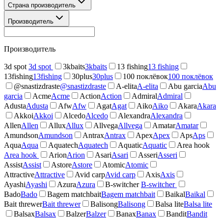
Страна производитель
Производитель
Производитель
3d spot
3d spot
3kbaits
3kbaits
13 fishing
13 fishing
13fishing
13fishing
30plus
30plus
100 поклёвок
100 поклёвок
@snastizdraste
@snastizdraste
A-elita
A-elita
Abu garcia
Abu
garcia
Acme
Acme
Action
Action
Admiral
Admiral
Adusta
Adusta
Afw
Afw
Agat
Agat
Aiko
Aiko
Akara
Akara
Akkoi
Akkoi
Alcedo
Alcedo
Alexandra
Alexandra
Allen
Allen
Allux
Allux
Allvega
Allvega
Amatar
Amatar
Amundson
Amundson
Antrax
Antrax
Apex
Apex
Aps
Aps
Aqua
Aqua
Aquatech
Aquatech
Aquatic
Aquatic
Area hook
Area hook
Arion
Arion
Asari
Asari
Asseri
Asseri
Assist
Assist
Astore
Astore
Atomic
Atomic
Attractive
Attractive
Avid carp
Avid carp
Axis
Axis
Ayashi
Ayashi
Azura
Azura
B-switcher
B-switcher
Bado
Bado
Bagem matchbait
Bagem matchbait
Baikal
Baikal
Bait threwer
Bait threwer
Balisong
Balisong
Balsa lite
Balsa lite
Balsax
Balsax
Balzer
Balzer
Banax
Banax
Bandit
Bandit