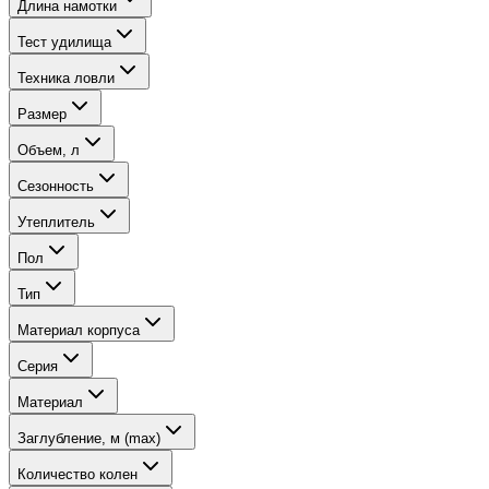
Длина намотки
Тест удилища
Техника ловли
Размер
Объем, л
Сезонность
Утеплитель
Пол
Тип
Материал корпуса
Серия
Материал
Заглубление, м (max)
Количество колен