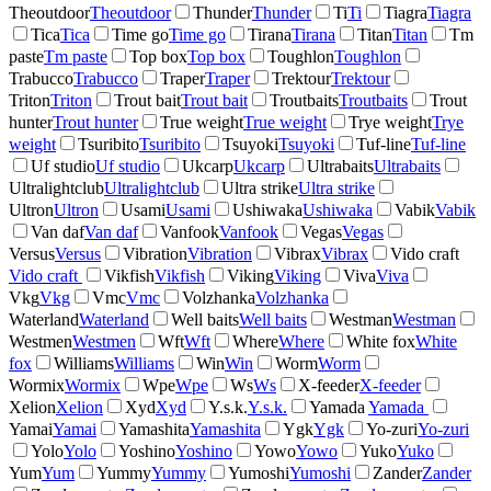
Theoutdoor
Theoutdoor
Thunder
Thunder
Ti
Ti
Tiagra
Tiagra
Tica
Tica
Time go
Time go
Tirana
Tirana
Titan
Titan
Tm
paste
Tm paste
Top box
Top box
Toughlon
Toughlon
Trabucco
Trabucco
Traper
Traper
Trektour
Trektour
Triton
Triton
Trout bait
Trout bait
Troutbaits
Troutbaits
Trout
hunter
Trout hunter
True weight
True weight
Trye weight
Trye
weight
Tsuribito
Tsuribito
Tsuyoki
Tsuyoki
Tuf-line
Tuf-line
Uf studio
Uf studio
Ukcarp
Ukcarp
Ultrabaits
Ultrabaits
Ultralightclub
Ultralightclub
Ultra strike
Ultra strike
Ultron
Ultron
Usami
Usami
Ushiwaka
Ushiwaka
Vabik
Vabik
Van daf
Van daf
Vanfook
Vanfook
Vegas
Vegas
Versus
Versus
Vibration
Vibration
Vibrax
Vibrax
Vido craft
Vido craft
Vikfish
Vikfish
Viking
Viking
Viva
Viva
Vkg
Vkg
Vmc
Vmc
Volzhanka
Volzhanka
Waterland
Waterland
Well baits
Well baits
Westman
Westman
Westmen
Westmen
Wft
Wft
Where
Where
White fox
White
fox
Williams
Williams
Win
Win
Worm
Worm
Wormix
Wormix
Wpe
Wpe
Ws
Ws
X-feeder
X-feeder
Xelion
Xelion
Xyd
Xyd
Y.s.k.
Y.s.k.
Yamada
Yamada
Yamai
Yamai
Yamashita
Yamashita
Ygk
Ygk
Yo-zuri
Yo-zuri
Yolo
Yolo
Yoshino
Yoshino
Yowo
Yowo
Yuko
Yuko
Yum
Yum
Yummy
Yummy
Yumoshi
Yumoshi
Zander
Zander