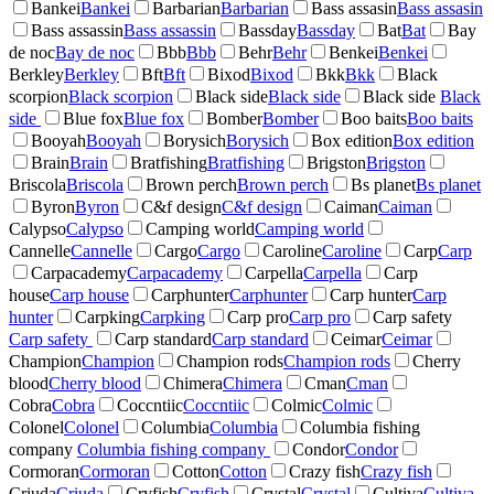
Bankei
Bankei
Barbarian
Barbarian
Bass assasin
Bass assasin
Bass assassin
Bass assassin
Bassday
Bassday
Bat
Bat
Bay
de noc
Bay de noc
Bbb
Bbb
Behr
Behr
Benkei
Benkei
Berkley
Berkley
Bft
Bft
Bixod
Bixod
Bkk
Bkk
Black
scorpion
Black scorpion
Black side
Black side
Black side
Black
side
Blue fox
Blue fox
Bomber
Bomber
Boo baits
Boo baits
Booyah
Booyah
Borysich
Borysich
Box edition
Box edition
Brain
Brain
Bratfishing
Bratfishing
Brigston
Brigston
Briscola
Briscola
Brown perch
Brown perch
Bs planet
Bs planet
Byron
Byron
C&f design
C&f design
Caiman
Caiman
Calypso
Calypso
Camping world
Camping world
Cannelle
Cannelle
Cargo
Cargo
Caroline
Caroline
Carp
Carp
Carpacademy
Carpacademy
Carpella
Carpella
Carp
house
Carp house
Carphunter
Carphunter
Carp hunter
Carp
hunter
Carpking
Carpking
Carp pro
Carp pro
Carp safety
Carp safety
Carp standard
Carp standard
Ceimar
Ceimar
Champion
Champion
Champion rods
Champion rods
Cherry
blood
Cherry blood
Chimera
Chimera
Cman
Cman
Cobra
Cobra
Coccntiic
Coccntiic
Colmic
Colmic
Colonel
Colonel
Columbia
Columbia
Columbia fishing
company
Columbia fishing company
Condor
Condor
Cormoran
Cormoran
Cotton
Cotton
Crazy fish
Crazy fish
Criuda
Criuda
Cryfish
Cryfish
Crystal
Crystal
Cultiva
Cultiva