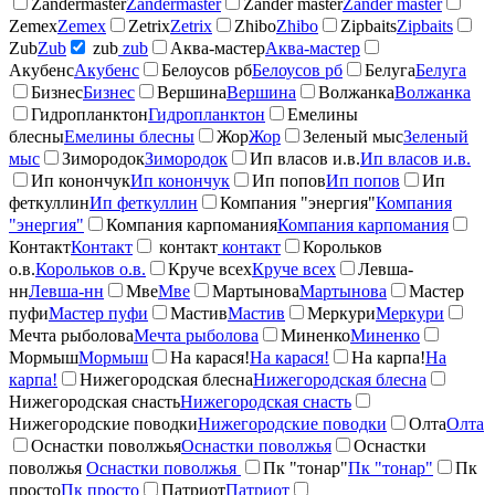
Zandermaster
Zandermaster
Zander master
Zander master
Zemex
Zemex
Zetrix
Zetrix
Zhibo
Zhibo
Zipbaits
Zipbaits
Zub
Zub
zub
zub
Аква-мастер
Аква-мастер
Акубенс
Акубенс
Белоусов рб
Белоусов рб
Белуга
Белуга
Бизнес
Бизнес
Вершина
Вершина
Волжанка
Волжанка
Гидропланктон
Гидропланктон
Емелины
блесны
Емелины блесны
Жор
Жор
Зеленый мыс
Зеленый
мыс
Зимородок
Зимородок
Ип власов и.в.
Ип власов и.в.
Ип конончук
Ип конончук
Ип попов
Ип попов
Ип
феткуллин
Ип феткуллин
Компания "энергия"
Компания
"энергия"
Компания карпомания
Компания карпомания
Контакт
Контакт
контакт
контакт
Корольков
о.в.
Корольков о.в.
Круче всех
Круче всех
Левша-
нн
Левша-нн
Мве
Мве
Мартынова
Мартынова
Мастер
пуфи
Мастер пуфи
Мастив
Мастив
Меркури
Меркури
Мечта рыболова
Мечта рыболова
Миненко
Миненко
Мормыш
Мормыш
На карася!
На карася!
На карпа!
На
карпа!
Нижегородская блесна
Нижегородская блесна
Нижегородская снасть
Нижегородская снасть
Нижегородские поводки
Нижегородские поводки
Олта
Олта
Оснастки поволжья
Оснастки поволжья
Оснастки
поволжья
Оснастки поволжья
Пк "тонар"
Пк "тонар"
Пк
просто
Пк просто
Патриот
Патриот