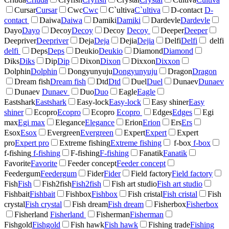
Cursar
Cursar
Cwc
Cwc
C`ultiva
C`ultiva
D-contact
D-
contact
Daiwa
Daiwa
Damiki
Damiki
Dardevle
Dardevle
Dayo
Dayo
Decoy
Decoy
Decoy
Decoy
Deeper
Deeper
Deepriver
Deepriver
Deja
Deja
Dejia
Dejia
Delfi
Delfi
delfi
delfi
Deps
Deps
Deukio
Deukio
Diamond
Diamond
Diks
Diks
Dip
Dip
Dixon
Dixon
Dixxon
Dixxon
Dolphin
Dolphin
Dongyunyuju
Dongyunyuju
Dragon
Dragon
Dream fish
Dream fish
Dtd
Dtd
Duel
Duel
Dunaev
Dunaev
Dunaev
Dunaev
Duo
Duo
Eagle
Eagle
Eastshark
Eastshark
Easy-lock
Easy-lock
Easy shiner
Easy
shiner
Ecopro
Ecopro
Ecopro
Ecopro
Edges
Edges
Egi
max
Egi max
Elegance
Elegance
Erion
Erion
Ers
Ers
Esox
Esox
Evergreen
Evergreen
Expert
Expert
Expert
pro
Expert pro
Extreme fishing
Extreme fishing
f-box
f-box
f-fishing
f-fishing
F-fishing
F-fishing
Fanatik
Fanatik
Favorite
Favorite
Feeder concept
Feeder concept
Feedergum
Feedergum
Fider
Fider
Field factory
Field factory
Fish
Fish
Fish2fish
Fish2fish
Fish art studio
Fish art studio
Fishbait
Fishbait
Fishbox
Fishbox
Fish cristal
Fish cristal
Fish
crystal
Fish crystal
Fish dream
Fish dream
Fisherbox
Fisherbox
Fisherland
Fisherland
Fisherman
Fisherman
Fishgold
Fishgold
Fish hawk
Fish hawk
Fishing trade
Fishing