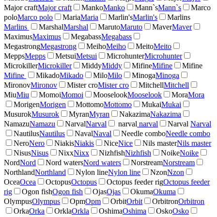
Major craft
Major craft
Manko
Manko
Mann`s
Mann`s
Marco
polo
Marco polo
Maria
Maria
Marlin's
Marlin's
Marlins
Marlins
Marshal
Marshal
Maruto
Maruto
Maver
Maver
Maximus
Maximus
Megabass
Megabass
Megastrong
Megastrong
Meiho
Meiho
Meito
Meito
Mepps
Mepps
Metsui
Metsui
Microhunter
Microhunter
Microkiller
Microkiller
Middy
Middy
Mifine
Mifine
Mifine
Mifine
Mikado
Mikado
Milo
Milo
Minoga
Minoga
Mironov
Mironov
Mister cro
Mister cro
Mitchell
Mitchell
Miu
Miu
Momoi
Momoi
Mooselook
Mooselook
Mora
Mora
Morigen
Morigen
Mottomo
Mottomo
Mukai
Mukai
Musurok
Musurok
Myran
Myran
Nakazima
Nakazima
Namazu
Namazu
Narval
Narval
narval
narval
Narval
Narval
Nautilus
Nautilus
Naval
Naval
Needle combo
Needle combo
Nero
Nero
Niakis
Niakis
Nice
Nice
Nils master
Nils master
Nisus
Nisus
Nixx
Nixx
Nizhfish
Nizhfish
Noike
Noike
Nord
Nord
Nord waters
Nord waters
Norstream
Norstream
Northland
Northland
Nylon line
Nylon line
Nzon
Nzon
Ocea
Ocea
Octopus
Octopus
Octopus feeder rig
Octopus feeder
rig
Ogon fish
Ogon fish
Ojas
Ojas
Okuma
Okuma
Olympus
Olympus
Opm
Opm
Orbit
Orbit
Orbitron
Orbitron
Orka
Orka
Orkla
Orkla
Oshima
Oshima
Osko
Osko