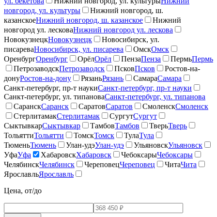
ул. бекетова
Нижний новгород, ул. культуры
Нижний
новгород, ул. культуры
Нижний новгород, ш.
казанское
Нижний новгород, ш. казанское
Нижний
новгород ул. лескова
Нижний новгород ул. лескова
Новокузнецк
Новокузнецк
Новосибирск, ул.
писарева
Новосибирск, ул. писарева
Омск
Омск
Оренбург
Оренбург
Орёл
Орёл
Пенза
Пенза
Пермь
Пермь
Петрозаводск
Петрозаводск
Псков
Псков
Ростов-на-
дону
Ростов-на-дону
Рязань
Рязань
Самара
Самара
Санкт-петербург, пр-т науки
Санкт-петербург, пр-т науки
Санкт-петербург, ул. типанова
Санкт-петербург, ул. типанова
Саранск
Саранск
Саратов
Саратов
Смоленск
Смоленск
Стерлитамак
Стерлитамак
Сургут
Сургут
Сыктывкар
Сыктывкар
Тамбов
Тамбов
Тверь
Тверь
Тольятти
Тольятти
Томск
Томск
Тула
Тула
Тюмень
Тюмень
Улан-удэ
Улан-удэ
Ульяновск
Ульяновск
Уфа
Уфа
Хабаровск
Хабаровск
Чебоксары
Чебоксары
Челябинск
Челябинск
Череповец
Череповец
Чита
Чита
Ярославль
Ярославль
Цена, от/до