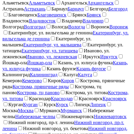
Альметьевск
Альметьевск
Архангельск
Архангельск
Астрахань
Астрахань
Барнаул
Барнаул
Белгород
Белгород
Благовещенск
Благовещенск
Брянск
Брянск
Владивосток
Владивосток
Владимир
Владимир
Волгоград
Волгоград
Вологда
Вологда
Воронеж
Воронеж
Екатеринбург, ул. вильгельма де геннина
Екатеринбург, ул.
вильгельма де геннина
Екатеринбург, ул.
малышева
Екатеринбург, ул. малышева
Екатеринбург, ул.
татищева
Екатеринбург, ул. татищева
Иваново, ул.
лежневская
Иваново, ул. лежневская
Иркутск
Иркутск
Йошкар-ола
Йошкар-ола
Казань, ул. юлиуса фучика
Казань,
ул. юлиуса фучика
Казань фрунзе
Казань фрунзе
Калининград
Калининград
Калуга
Калуга
Кемерово
Кемерово
Киров
Киров
Кострома, пряничные
ряды
Кострома, пряничные ряды
Кострома, тц
паново
Кострома, тц паново
Кострома, ул. титова
Кострома,
ул. титова
Краснодар
Краснодар
Красноярск
Красноярск
Курган
Курган
Курск
Курск
Липецк
Липецк
Москва
Москва
Мурманск
Мурманск
Набережные
челны
Набережные челны
Нижневартовск
Нижневартовск
Нижний новгород, пр-т. ленина
Нижний новгород, пр-т.
ленина
Нижний новгород, ул. бекетова
Нижний новгород,