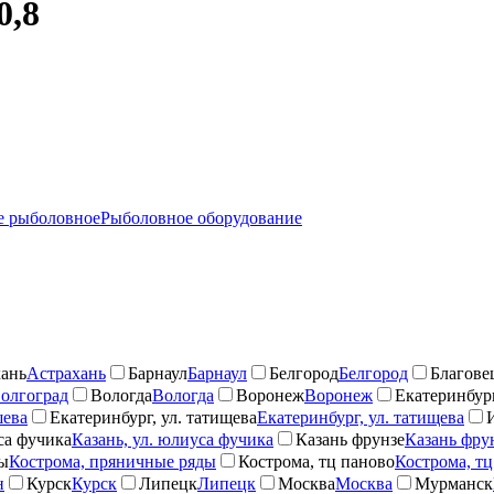
0,8
 рыболовное
Рыболовное оборудование
ань
Астрахань
Барнаул
Барнаул
Белгород
Белгород
Благове
олгоград
Вологда
Вологда
Воронеж
Воронеж
Екатеринбург
шева
Екатеринбург, ул. татищева
Екатеринбург, ул. татищева
са фучика
Казань, ул. юлиуса фучика
Казань фрунзе
Казань фру
ды
Кострома, пряничные ряды
Кострома, тц паново
Кострома, тц
н
Курск
Курск
Липецк
Липецк
Москва
Москва
Мурманск