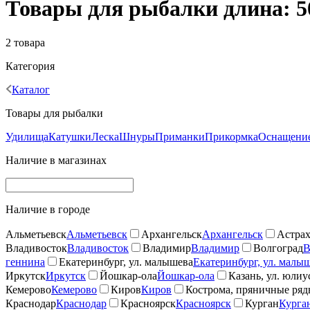
Товары для рыбалки длина: 5
2 товара
Категория
Каталог
Товары для рыбалки
Удилища
Катушки
Леска
Шнуры
Приманки
Прикормка
Оснащение
Наличие в магазинах
Наличие в городе
Альметьевск
Альметьевск
Архангельск
Архангельск
Астрах
Владивосток
Владивосток
Владимир
Владимир
Волгоград
В
геннина
Екатеринбург, ул. малышева
Екатеринбург, ул. малы
Иркутск
Иркутск
Йошкар-ола
Йошкар-ола
Казань, ул. юлиу
Кемерово
Кемерово
Киров
Киров
Кострома, пряничные ря
Краснодар
Краснодар
Красноярск
Красноярск
Курган
Курга