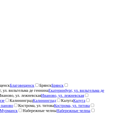
щенск
Благовещенск
Брянск
Брянск
, ул. вильгельма де геннина
Екатеринбург, ул. вильгельма де
Иваново, ул. лежневская
Иваново, ул. лежневская
нзе
Калининград
Калининград
Калуга
Калуга
 паново
Кострома, ул. титова
Кострома, ул. титова
Мурманск
Набережные челны
Набережные челны