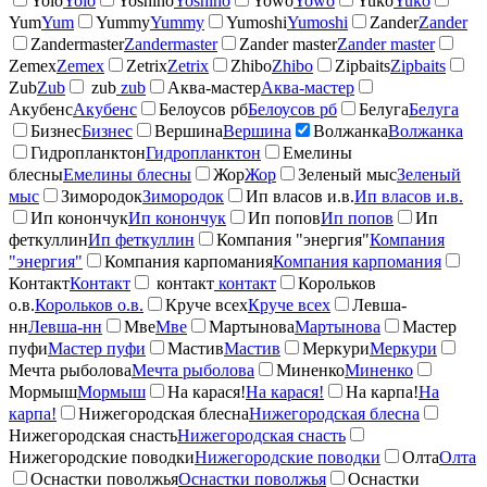
Yolo
Yolo
Yoshino
Yoshino
Yowo
Yowo
Yuko
Yuko
Yum
Yum
Yummy
Yummy
Yumoshi
Yumoshi
Zander
Zander
Zandermaster
Zandermaster
Zander master
Zander master
Zemex
Zemex
Zetrix
Zetrix
Zhibo
Zhibo
Zipbaits
Zipbaits
Zub
Zub
zub
zub
Аква-мастер
Аква-мастер
Акубенс
Акубенс
Белоусов рб
Белоусов рб
Белуга
Белуга
Бизнес
Бизнес
Вершина
Вершина
Волжанка
Волжанка
Гидропланктон
Гидропланктон
Емелины
блесны
Емелины блесны
Жор
Жор
Зеленый мыс
Зеленый
мыс
Зимородок
Зимородок
Ип власов и.в.
Ип власов и.в.
Ип конончук
Ип конончук
Ип попов
Ип попов
Ип
феткуллин
Ип феткуллин
Компания "энергия"
Компания
"энергия"
Компания карпомания
Компания карпомания
Контакт
Контакт
контакт
контакт
Корольков
о.в.
Корольков о.в.
Круче всех
Круче всех
Левша-
нн
Левша-нн
Мве
Мве
Мартынова
Мартынова
Мастер
пуфи
Мастер пуфи
Мастив
Мастив
Меркури
Меркури
Мечта рыболова
Мечта рыболова
Миненко
Миненко
Мормыш
Мормыш
На карася!
На карася!
На карпа!
На
карпа!
Нижегородская блесна
Нижегородская блесна
Нижегородская снасть
Нижегородская снасть
Нижегородские поводки
Нижегородские поводки
Олта
Олта
Оснастки поволжья
Оснастки поволжья
Оснастки