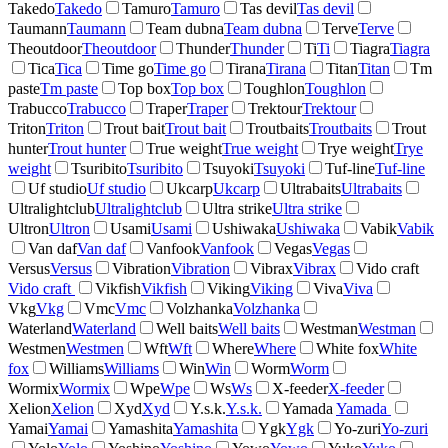
Takedo
Takedo
Tamuro
Tamuro
Tas devil
Tas devil
Taumann
Taumann
Team dubna
Team dubna
Terve
Terve
Theoutdoor
Theoutdoor
Thunder
Thunder
Ti
Ti
Tiagra
Tiagra
Tica
Tica
Time go
Time go
Tirana
Tirana
Titan
Titan
Tm
paste
Tm paste
Top box
Top box
Toughlon
Toughlon
Trabucco
Trabucco
Traper
Traper
Trektour
Trektour
Triton
Triton
Trout bait
Trout bait
Troutbaits
Troutbaits
Trout
hunter
Trout hunter
True weight
True weight
Trye weight
Trye
weight
Tsuribito
Tsuribito
Tsuyoki
Tsuyoki
Tuf-line
Tuf-line
Uf studio
Uf studio
Ukcarp
Ukcarp
Ultrabaits
Ultrabaits
Ultralightclub
Ultralightclub
Ultra strike
Ultra strike
Ultron
Ultron
Usami
Usami
Ushiwaka
Ushiwaka
Vabik
Vabik
Van daf
Van daf
Vanfook
Vanfook
Vegas
Vegas
Versus
Versus
Vibration
Vibration
Vibrax
Vibrax
Vido craft
Vido craft
Vikfish
Vikfish
Viking
Viking
Viva
Viva
Vkg
Vkg
Vmc
Vmc
Volzhanka
Volzhanka
Waterland
Waterland
Well baits
Well baits
Westman
Westman
Westmen
Westmen
Wft
Wft
Where
Where
White fox
White
fox
Williams
Williams
Win
Win
Worm
Worm
Wormix
Wormix
Wpe
Wpe
Ws
Ws
X-feeder
X-feeder
Xelion
Xelion
Xyd
Xyd
Y.s.k.
Y.s.k.
Yamada
Yamada
Yamai
Yamai
Yamashita
Yamashita
Ygk
Ygk
Yo-zuri
Yo-zuri