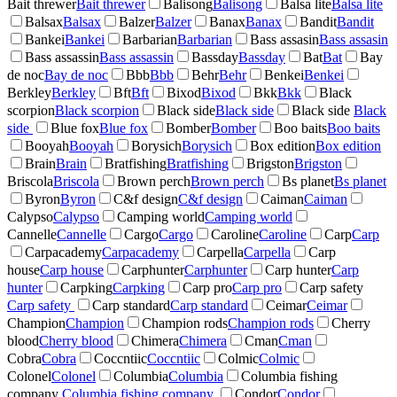
Bait threwer
Bait threwer
Balisong
Balisong
Balsa lite
Balsa lite
Balsax
Balsax
Balzer
Balzer
Banax
Banax
Bandit
Bandit
Bankei
Bankei
Barbarian
Barbarian
Bass assasin
Bass assasin
Bass assassin
Bass assassin
Bassday
Bassday
Bat
Bat
Bay
de noc
Bay de noc
Bbb
Bbb
Behr
Behr
Benkei
Benkei
Berkley
Berkley
Bft
Bft
Bixod
Bixod
Bkk
Bkk
Black
scorpion
Black scorpion
Black side
Black side
Black side
Black
side
Blue fox
Blue fox
Bomber
Bomber
Boo baits
Boo baits
Booyah
Booyah
Borysich
Borysich
Box edition
Box edition
Brain
Brain
Bratfishing
Bratfishing
Brigston
Brigston
Briscola
Briscola
Brown perch
Brown perch
Bs planet
Bs planet
Byron
Byron
C&f design
C&f design
Caiman
Caiman
Calypso
Calypso
Camping world
Camping world
Cannelle
Cannelle
Cargo
Cargo
Caroline
Caroline
Carp
Carp
Carpacademy
Carpacademy
Carpella
Carpella
Carp
house
Carp house
Carphunter
Carphunter
Carp hunter
Carp
hunter
Carpking
Carpking
Carp pro
Carp pro
Carp safety
Carp safety
Carp standard
Carp standard
Ceimar
Ceimar
Champion
Champion
Champion rods
Champion rods
Cherry
blood
Cherry blood
Chimera
Chimera
Cman
Cman
Cobra
Cobra
Coccntiic
Coccntiic
Colmic
Colmic
Colonel
Colonel
Columbia
Columbia
Columbia fishing
company
Columbia fishing company
Condor
Condor