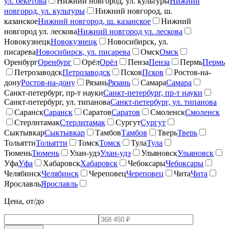
ул. бекетова
Нижний новгород, ул. культуры
Нижний
новгород, ул. культуры
Нижний новгород, ш.
казанское
Нижний новгород, ш. казанское
Нижний
новгород ул. лескова
Нижний новгород ул. лескова
Новокузнецк
Новокузнецк
Новосибирск, ул.
писарева
Новосибирск, ул. писарева
Омск
Омск
Оренбург
Оренбург
Орёл
Орёл
Пенза
Пенза
Пермь
Пермь
Петрозаводск
Петрозаводск
Псков
Псков
Ростов-на-
дону
Ростов-на-дону
Рязань
Рязань
Самара
Самара
Санкт-петербург, пр-т науки
Санкт-петербург, пр-т науки
Санкт-петербург, ул. типанова
Санкт-петербург, ул. типанова
Саранск
Саранск
Саратов
Саратов
Смоленск
Смоленск
Стерлитамак
Стерлитамак
Сургут
Сургут
Сыктывкар
Сыктывкар
Тамбов
Тамбов
Тверь
Тверь
Тольятти
Тольятти
Томск
Томск
Тула
Тула
Тюмень
Тюмень
Улан-удэ
Улан-удэ
Ульяновск
Ульяновск
Уфа
Уфа
Хабаровск
Хабаровск
Чебоксары
Чебоксары
Челябинск
Челябинск
Череповец
Череповец
Чита
Чита
Ярославль
Ярославль
Цена, от/до