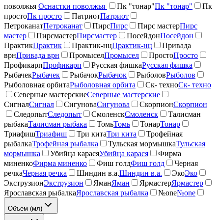
поволжья
Оснастки поволжья
Пк "тонар"
Пк "тонар"
Пк
просто
Пк просто
Патриот
Патриот
Петроканат
Петроканат
Пирс
Пирс
Пирс мастер
Пирс
мастер
Пирсмастер
Пирсмастер
Посейдон
Посейдон
Практик
Практик
Практик-нц
Практик-нц
Привада
врн
Привада врн
Промысел
Промысел
Просто
Просто
Профикарп
Профикарп
Русская фишка
Русская фишка
Рыбачек
Рыбачек
Рыбачок
Рыбачок
Рыболов
Рыболов
Рыболовная орбита
Рыболовная орбита
Ск- техно
Ск- техно
Северные мастерские
Северные мастерские
Сигнал
Сигнал
Сигунова
Сигунова
Скорпион
Скорпион
Следопыт
Следопыт
Смоленск
Смоленск
Талисман
рыбака
Талисман рыбака
Томь
Томь
Тонар
Тонар
Триафиш
Триафиш
Три кита
Три кита
Трофейная
рыбалка
Трофейная рыбалка
Тульская мормышка
Тульская
мормышка
Убийца карася
Убийца карася
Фирма
миненко
Фирма миненко
Фиш голд
Фиш голд
Черная
речка
Черная речка
Шиндин в.а.
Шиндин в.а.
Эко
Эко
Экструзион
Экструзион
Яман
Яман
Ярмастер
Ярмастер
Ярославская рыбалка
Ярославская рыбалка
№one
№one
Объем (мл)