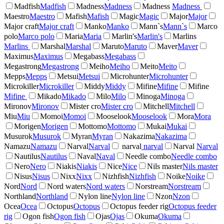
Madfish
Madfish
Madness
Madness
Madness
Madness
Maestro
Maestro
Mafish
Mafish
Magic
Magic
Major
Major
Major craft
Major craft
Manko
Manko
Mann`s
Mann`s
Marco
polo
Marco polo
Maria
Maria
Marlin's
Marlin's
Marlins
Marlins
Marshal
Marshal
Maruto
Maruto
Maver
Maver
Maximus
Maximus
Megabass
Megabass
Megastrong
Megastrong
Meiho
Meiho
Meito
Meito
Mepps
Mepps
Metsui
Metsui
Microhunter
Microhunter
Microkiller
Microkiller
Middy
Middy
Mifine
Mifine
Mifine
Mifine
Mikado
Mikado
Milo
Milo
Minoga
Minoga
Mironov
Mironov
Mister cro
Mister cro
Mitchell
Mitchell
Miu
Miu
Momoi
Momoi
Mooselook
Mooselook
Mora
Mora
Morigen
Morigen
Mottomo
Mottomo
Mukai
Mukai
Musurok
Musurok
Myran
Myran
Nakazima
Nakazima
Namazu
Namazu
Narval
Narval
narval
narval
Narval
Narval
Nautilus
Nautilus
Naval
Naval
Needle combo
Needle combo
Nero
Nero
Niakis
Niakis
Nice
Nice
Nils master
Nils master
Nisus
Nisus
Nixx
Nixx
Nizhfish
Nizhfish
Noike
Noike
Nord
Nord
Nord waters
Nord waters
Norstream
Norstream
Northland
Northland
Nylon line
Nylon line
Nzon
Nzon
Ocea
Ocea
Octopus
Octopus
Octopus feeder rig
Octopus feeder
rig
Ogon fish
Ogon fish
Ojas
Ojas
Okuma
Okuma