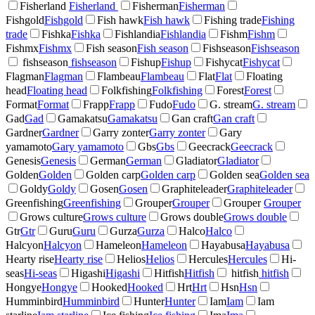
Fisherland
Fisherland
Fisherman
Fisherman
Fishgold
Fishgold
Fish hawk
Fish hawk
Fishing trade
Fishing
trade
Fishka
Fishka
Fishlandia
Fishlandia
Fishm
Fishm
Fishmx
Fishmx
Fish season
Fish season
Fishseason
Fishseason
fishseason
fishseason
Fishup
Fishup
Fishycat
Fishycat
Flagman
Flagman
Flambeau
Flambeau
Flat
Flat
Floating
head
Floating head
Folkfishing
Folkfishing
Forest
Forest
Format
Format
Frapp
Frapp
Fudo
Fudo
G. stream
G. stream
Gad
Gad
Gamakatsu
Gamakatsu
Gan craft
Gan craft
Gardner
Gardner
Garry zonter
Garry zonter
Gary
yamamoto
Gary yamamoto
Gbs
Gbs
Geecrack
Geecrack
Genesis
Genesis
German
German
Gladiator
Gladiator
Golden
Golden
Golden carp
Golden carp
Golden sea
Golden sea
Goldy
Goldy
Gosen
Gosen
Graphiteleader
Graphiteleader
Greenfishing
Greenfishing
Grouper
Grouper
Grouper
Grouper
Grows culture
Grows culture
Grows double
Grows double
Gtr
Gtr
Guru
Guru
Gurza
Gurza
Halco
Halco
Halcyon
Halcyon
Hameleon
Hameleon
Hayabusa
Hayabusa
Hearty rise
Hearty rise
Helios
Helios
Hercules
Hercules
Hi-
seas
Hi-seas
Higashi
Higashi
Hitfish
Hitfish
hitfish
hitfish
Hongye
Hongye
Hooked
Hooked
Hrt
Hrt
Hsn
Hsn
Humminbird
Humminbird
Hunter
Hunter
Iam
Iam
Iam