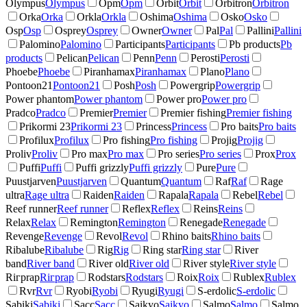
Olympus
Olympus
Opm
Opm
Orbit
Orbit
Orbitron
Orbitron
Orka
Orka
Orkla
Orkla
Oshima
Oshima
Osko
Osko
Osp
Osp
Osprey
Osprey
Owner
Owner
Pal
Pal
Pallini
Pallini
Palomino
Palomino
Participants
Participants
Pb products
Pb
products
Pelican
Pelican
Penn
Penn
Perosti
Perosti
Phoebe
Phoebe
Piranhamax
Piranhamax
Plano
Plano
Pontoon21
Pontoon21
Posh
Posh
Powergrip
Powergrip
Power phantom
Power phantom
Power pro
Power pro
Pradco
Pradco
Premier
Premier
Premier fishing
Premier fishing
Prikormi 23
Prikormi 23
Princess
Princess
Pro baits
Pro baits
Profilux
Profilux
Pro fishing
Pro fishing
Projig
Projig
Proliv
Proliv
Pro max
Pro max
Pro series
Pro series
Prox
Prox
Puffi
Puffi
Puffi grizzly
Puffi grizzly
Pure
Pure
Puustjarven
Puustjarven
Quantum
Quantum
Raf
Raf
Rage
ultra
Rage ultra
Raiden
Raiden
Rapala
Rapala
Rebel
Rebel
Reef runner
Reef runner
Reflex
Reflex
Reins
Reins
Relax
Relax
Remington
Remington
Renegade
Renegade
Revenge
Revenge
Revol
Revol
Rhino baits
Rhino baits
Ribalube
Ribalube
Rig
Rig
Ring star
Ring star
River
band
River band
River old
River old
River style
River style
Riгрrap
Riгрrap
Rodstars
Rodstars
Roix
Roix
Rublex
Rublex
Rvr
Rvr
Ryobi
Ryobi
Ryugi
Ryugi
S-erdolic
S-erdolic
Sabiki
Sabiki
Sacc
Sacc
Saikyo
Saikyo
Salmo
Salmo
Salmo