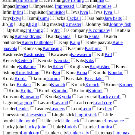
starline
Iam starline
Ice fishing
Ice fishing
Ima
Ima
Impact
Impact
Impressed
Impressed
Impulse
Impulse
Infini
Infini
Inquisitor
Inquisitor
Ivva
Ivva
Ivva
Ivva
Ixtys
Ixtys
Izumi
Izumi
Jackall
Jackall
Jara baits
Jara baits
Jib
Jib
Jig it
Jig it
Jig master
Jig master
Johnny fish
Johnny fish
Jpfishing
Jpfishing
Jrc
Jrc
Js company
Js company
Kahara
diving
Kahara diving
Kaida
Kaida
kaida
kaida
Kaida
baitholder
Kaida baitholder
Kaiju
Kaiju
Kalle paavola
Kalle
paavola
Kamasing
Kamasing
Kashima
Kashima
Kastmaster
Kastmaster
Kawasemi
Kawasemi
Kdf
Kdf
Keitech
Keitech
Ken star
Ken star
Kibs
Kibs
Killalure
Killalure
Killer
Killer
Kingfisher
Kingfisher
Kmv-
fishing
Kmv-fishing
Koi
Koi
Kona
Kona
Kondor
Kondor
Korda
Korda
korum
korum
Kosadaka
Kosadaka
Kraken
Kraken
Kranch
Kranch
Krench
Krench
Kroner
Kroner
Kujira
Kujira
Kumho
Kumho
Kutomi
Kutomi
Kuusamo
Kuusamo
Kyoda
Kyoda
Lacky craft
Lacky craft
Lagoon
Lagoon
Lav-md
Lav-md
Lead core
Lead core
Leader
Leader
Leaders
Leaders
Leon
Leon
Lex
Lex
Linesystem
Linesystem
Linght stick
Linght stick
Little
bomb
Little bomb
Little jack
Little jack
Lowrance
Lowrance
Lucky john
Lucky john
Lukris
Lukris
Lumica
Lumica
Lumicom
Lumicom
Lunker city
Lunker city
Luremax
Luremax