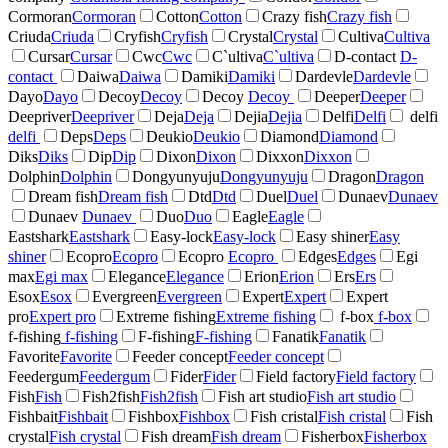
Cormoran
Cormoran
Cotton
Cotton
Crazy fish
Crazy fish
Criuda
Criuda
Cryfish
Cryfish
Crystal
Crystal
Cultiva
Cultiva
Cursar
Cursar
Cwc
Cwc
C`ultiva
C`ultiva
D-contact
D-
contact
Daiwa
Daiwa
Damiki
Damiki
Dardevle
Dardevle
Dayo
Dayo
Decoy
Decoy
Decoy
Decoy
Deeper
Deeper
Deepriver
Deepriver
Deja
Deja
Dejia
Dejia
Delfi
Delfi
delfi
delfi
Deps
Deps
Deukio
Deukio
Diamond
Diamond
Diks
Diks
Dip
Dip
Dixon
Dixon
Dixxon
Dixxon
Dolphin
Dolphin
Dongyunyuju
Dongyunyuju
Dragon
Dragon
Dream fish
Dream fish
Dtd
Dtd
Duel
Duel
Dunaev
Dunaev
Dunaev
Dunaev
Duo
Duo
Eagle
Eagle
Eastshark
Eastshark
Easy-lock
Easy-lock
Easy shiner
Easy
shiner
Ecopro
Ecopro
Ecopro
Ecopro
Edges
Edges
Egi
max
Egi max
Elegance
Elegance
Erion
Erion
Ers
Ers
Esox
Esox
Evergreen
Evergreen
Expert
Expert
Expert
pro
Expert pro
Extreme fishing
Extreme fishing
f-box
f-box
f-fishing
f-fishing
F-fishing
F-fishing
Fanatik
Fanatik
Favorite
Favorite
Feeder concept
Feeder concept
Feedergum
Feedergum
Fider
Fider
Field factory
Field factory
Fish
Fish
Fish2fish
Fish2fish
Fish art studio
Fish art studio
Fishbait
Fishbait
Fishbox
Fishbox
Fish cristal
Fish cristal
Fish
crystal
Fish crystal
Fish dream
Fish dream
Fisherbox
Fisherbox