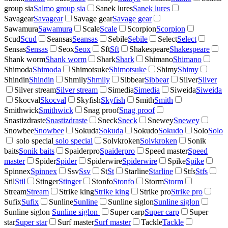
group sia
Salmo group sia
Sanek lures
Sanek lures
Savagear
Savagear
Savage gear
Savage gear
Sawamura
Sawamura
Scale
Scale
Scorpion
Scorpion
Scud
Scud
Seansas
Seansas
Sebile
Sebile
Select
Select
Sensas
Sensas
Seox
Seox
Sft
Sft
Shakespeare
Shakespeare
Shank worm
Shank worm
Shark
Shark
Shimano
Shimano
Shimoda
Shimoda
Shimotsuke
Shimotsuke
Shimy
Shimy
Shindin
Shindin
Shmily
Shmily
Sibbear
Sibbear
Silver
Silver
Silver stream
Silver stream
Simedia
Simedia
Siweida
Siweida
Skocval
Skocval
Skyfish
Skyfish
Smith
Smith
Smithwick
Smithwick
Snag proof
Snag proof
Snastizdraste
Snastizdraste
Sneck
Sneck
Snewey
Snewey
Snowbee
Snowbee
Sokuda
Sokuda
Sokudo
Sokudo
Solo
Solo
solo special
solo special
Solvkroken
Solvkroken
Sonik
baits
Sonik baits
Spaiderpro
Spaiderpro
Speed master
Speed
master
Spider
Spider
Spiderwire
Spiderwire
Spike
Spike
Spinnex
Spinnex
Ssv
Ssv
St
St
Starline
Starline
Stfs
Stfs
Stil
Stil
Stinger
Stinger
Stonfo
Stonfo
Storm
Storm
Stream
Stream
Strike king
Strike king
Strike pro
Strike pro
Sufix
Sufix
Sunline
Sunline
Sunline siglon
Sunline siglon
Sunline siglon
Sunline siglon
Super carp
Super carp
Super
star
Super star
Surf master
Surf master
Tackle
Tackle