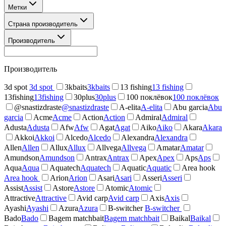
Метки
Страна производитель
Производитель
Производитель
3d spot
3d spot
3kbaits
3kbaits
13 fishing
13 fishing
13fishing
13fishing
30plus
30plus
100 поклёвок
100 поклёвок
@snastizdraste
@snastizdraste
A-elita
A-elita
Abu garcia
Abu
garcia
Acme
Acme
Action
Action
Admiral
Admiral
Adusta
Adusta
Afw
Afw
Agat
Agat
Aiko
Aiko
Akara
Akara
Akkoi
Akkoi
Alcedo
Alcedo
Alexandra
Alexandra
Allen
Allen
Allux
Allux
Allvega
Allvega
Amatar
Amatar
Amundson
Amundson
Antrax
Antrax
Apex
Apex
Aps
Aps
Aqua
Aqua
Aquatech
Aquatech
Aquatic
Aquatic
Area hook
Area hook
Arion
Arion
Asari
Asari
Asseri
Asseri
Assist
Assist
Astore
Astore
Atomic
Atomic
Attractive
Attractive
Avid carp
Avid carp
Axis
Axis
Ayashi
Ayashi
Azura
Azura
B-switcher
B-switcher
Bado
Bado
Bagem matchbait
Bagem matchbait
Baikal
Baikal