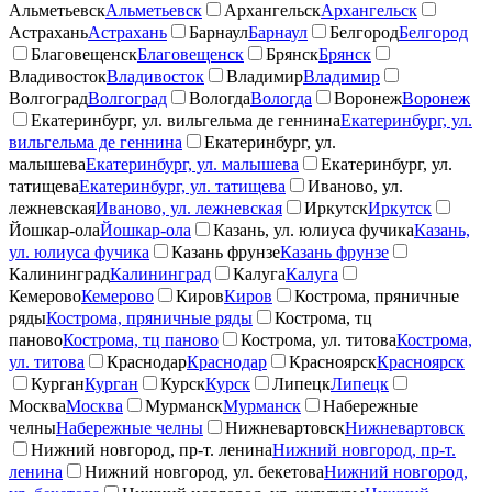
Альметьевск
Альметьевск
Архангельск
Архангельск
Астрахань
Астрахань
Барнаул
Барнаул
Белгород
Белгород
Благовещенск
Благовещенск
Брянск
Брянск
Владивосток
Владивосток
Владимир
Владимир
Волгоград
Волгоград
Вологда
Вологда
Воронеж
Воронеж
Екатеринбург, ул. вильгельма де геннина
Екатеринбург, ул.
вильгельма де геннина
Екатеринбург, ул.
малышева
Екатеринбург, ул. малышева
Екатеринбург, ул.
татищева
Екатеринбург, ул. татищева
Иваново, ул.
лежневская
Иваново, ул. лежневская
Иркутск
Иркутск
Йошкар-ола
Йошкар-ола
Казань, ул. юлиуса фучика
Казань,
ул. юлиуса фучика
Казань фрунзе
Казань фрунзе
Калининград
Калининград
Калуга
Калуга
Кемерово
Кемерово
Киров
Киров
Кострома, пряничные
ряды
Кострома, пряничные ряды
Кострома, тц
паново
Кострома, тц паново
Кострома, ул. титова
Кострома,
ул. титова
Краснодар
Краснодар
Красноярск
Красноярск
Курган
Курган
Курск
Курск
Липецк
Липецк
Москва
Москва
Мурманск
Мурманск
Набережные
челны
Набережные челны
Нижневартовск
Нижневартовск
Нижний новгород, пр-т. ленина
Нижний новгород, пр-т.
ленина
Нижний новгород, ул. бекетова
Нижний новгород,