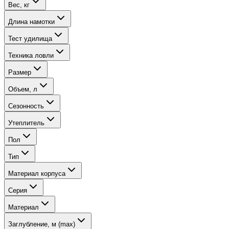
Вес, кг
Длина намотки
Тест удилища
Техника ловли
Размер
Объем, л
Сезонность
Утеплитель
Пол
Тип
Материал корпуса
Серия
Материал
Заглубление, м (max)