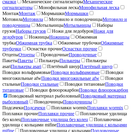
смазки
Механические сигнализаторы
Механические
сигнализаторы
Монофильная леска
Монофильная леска
Монтаж
Монтаж
Мормышки
Мормышки
Мотовила
Мотовила
Мотовило и поводочницы
Мотовило и
поводочницы
Мотыльницы
Мотыльницы
Наборы
грузов
Наборы грузов
Ножи для ледобуров
Ножи для
ледобуров
Ножницы
Ножницы
Обжимная
трубка
Обжимная трубка
Обжимные трубочки
Обжимные
трубочки
Оснастки прочие
Оснастки прочие
Отцепы
Отцепы
Проводочные
Проводочные
Пакеты
Пакеты
Пилькеры
Пилькеры
Пилькеры
asari
Пилькеры asari
Плетёный шнур
Плетёный шнур
Поводки вольфрамовые
Поводки вольфрамовые
Поводки
многожильные afw
Поводки многожильные afw
Поводки
стальные
Поводки стальные
Поводки титановые
Поводки
титановые
Поводки флюорокарбон
Поводки флюорокарбон
Поводковый материал рыболовный
Поводковый материал
рыболовный
Поводочницы
Поводочницы
Подсачеки
Подсачеки
Поплавки wormix
Поплавки wormix
Поплавки прочие
Поплавки прочие
Поплавочные удилища
без колец
Поплавочные удилища без колец
Поплавочные
удилища с кольцами mifine
Поплавочные удилища с кольцами
mifine
Попловочные удилища с кольцами
Попловочные