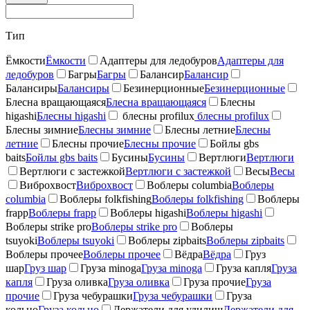
Тип
Ёмкости
Ёмкости
Адаптеры для ледобуров
Адаптеры для
ледобуров
Багры
Багры
Балансир
Балансир
Балансиры
Балансиры
Безинерционные
Безинерционные
Блесна вращающаяся
Блесна вращающаяся
Блесны
higashi
Блесны higashi
блесны profilux
блесны profilux
Блесны зимние
Блесны зимние
Блесны летние
Блесны
летние
Блесны прочие
Блесны прочие
Бойлы gbs
baits
Бойлы gbs baits
Бусины
Бусины
Вертлюги
Вертлюги
Вертлюги с застежкой
Вертлюги с застежкой
Весы
Весы
Виброхвост
Виброхвост
Воблеры columbia
Воблеры
columbia
Воблеры folkfishing
Воблеры folkfishing
Воблеры
frapp
Воблеры frapp
Воблеры higashi
Воблеры higashi
Воблеры strike pro
Воблеры strike pro
Воблеры
tsuyoki
Воблеры tsuyoki
Воблеры zipbaits
Воблеры zipbaits
Воблеры прочее
Воблеры прочее
Вёдра
Вёдра
Груз
шар
Груз шар
Груза minoga
Груза minoga
Груза капля
Груза
капля
Груза оливка
Груза оливка
Груза прочие
Груза
прочие
Груза чебурашки
Груза чебурашки
Груза
кольцо
Груза кольцо
Держатели для удилищ
Держатели для