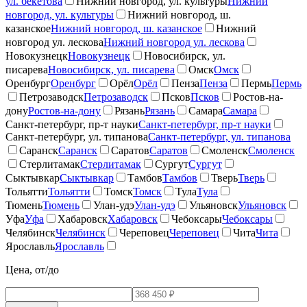
ул. бекетова
Нижний новгород, ул. культуры
Нижний
новгород, ул. культуры
Нижний новгород, ш.
казанское
Нижний новгород, ш. казанское
Нижний
новгород ул. лескова
Нижний новгород ул. лескова
Новокузнецк
Новокузнецк
Новосибирск, ул.
писарева
Новосибирск, ул. писарева
Омск
Омск
Оренбург
Оренбург
Орёл
Орёл
Пенза
Пенза
Пермь
Пермь
Петрозаводск
Петрозаводск
Псков
Псков
Ростов-на-
дону
Ростов-на-дону
Рязань
Рязань
Самара
Самара
Санкт-петербург, пр-т науки
Санкт-петербург, пр-т науки
Санкт-петербург, ул. типанова
Санкт-петербург, ул. типанова
Саранск
Саранск
Саратов
Саратов
Смоленск
Смоленск
Стерлитамак
Стерлитамак
Сургут
Сургут
Сыктывкар
Сыктывкар
Тамбов
Тамбов
Тверь
Тверь
Тольятти
Тольятти
Томск
Томск
Тула
Тула
Тюмень
Тюмень
Улан-удэ
Улан-удэ
Ульяновск
Ульяновск
Уфа
Уфа
Хабаровск
Хабаровск
Чебоксары
Чебоксары
Челябинск
Челябинск
Череповец
Череповец
Чита
Чита
Ярославль
Ярославль
Цена, от/до