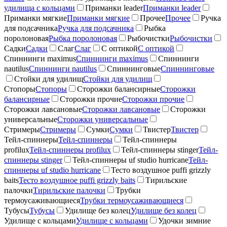
удилища с кольцами
Приманки leader
Приманки leader
Приманки мягкие
Приманки мягкие
Прочее
Прочее
Ручка
для подсачника
Ручка для подсачника
Рыбка
поролоновая
Рыбка поролоновая
Рыбочистки
Рыбочистки
Садки
Садки
Слаг
Слаг
С оптикой
С оптикой
Спиннинги maximus
Спиннинги maximus
Спиннинги
nautilus
Спиннинги nautilus
Спиннинговые
Спиннинговые
Стойки для удилищ
Стойки для удилищ
Стопоры
Стопоры
Сторожки балансирные
Сторожки
балансирные
Сторожки прочие
Сторожки прочие
Сторожки лавсановые
Сторожки лавсановые
Сторожки
универсальные
Сторожки универсальные
Стримеры
Стримеры
Сумки
Сумки
Твистер
Твистер
Тейл-спиннеры
Тейл-спиннеры
Тейл-спиннеры
profilux
Тейл-спиннеры profilux
Тейл-спиннеры stinger
Тейл-
спиннеры stinger
Тейл-спиннеры uf studio hurricane
Тейл-
спиннеры uf studio hurricane
Тесто воздушное puffi grizzly
baits
Тесто воздушное puffi grizzly baits
Тирильские
палочки
Тирильские палочки
Трубки
термоусаживающиеся
Трубки термоусаживающиеся
Тубусы
Тубусы
Удилище без колец
Удилище без колец
Удилище с кольцами
Удилище с кольцами
Удочки зимние