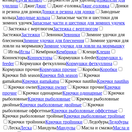
удилищ
Джиг
Джиг
Джиг-головка
Джиг-головка
Донки
и резина для донки
Донки и резина для донки
Заводные
кольца
Заводные кольца
Запасные части и шестики для
зимних удочек
Запасные части и шестики для зимних удочек
Застежка с вертлюгом
Застежка с вертлюгом
Застежки
Застежки
Зевники
Зевники
Зимние удочки для
блеснения
Зимние удочки для блеснения
Зимние удочки для
ловли на мормышку
Зимние удочки для ловли на мормышку
Иглы
Иглы
Кембрики
Кембрики
Клещи
Клещи
Коннекторы
Коннекторы
Кормушки x-feeder
Кормушки x-
feeder
Кормушки феткуллина
Кормушки феткуллина
Кормушки прочие
Кормушки прочие
Коробки
Коробки
Крючки fish season
Крючки fish season
Крючки
gamakatsu
Крючки gamakatsu
Крючки nautilus
Крючки nautilus
Крючки owner
Крючки owner
Крючки прочие
Крючки
прочие
Крючки одинарные
Крючки одинарные
Крючки
рыболовные
Крючки рыболовные
Крючки рыболовные
двойные
Крючки рыболовные двойные
Крючки
рыболовные оффсетные
Крючки рыболовные оффсетные
Крючки рыболовные тройные
Крючки рыболовные тройные
Крючки тройники
Крючки тройники
Ледобуры
Ледобуры
Леска
Леска
Мандулы
Мандулы
Масла и смазки
Масла и