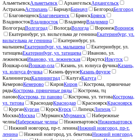
Альметьевск
Альметьевск
Архангельск
Архангельск
Астрахань
Астрахань
Барнаул
Барнаул
Белгород
Белгород
Благовещенск
Благовещенск
Брянск
Брянск
Владивосток
Владивосток
Владимир
Владимир
Волгоград
Волгоград
Вологда
Вологда
Воронеж
Воронеж
Екатеринбург, ул. вильгельма де геннина
Екатеринбург, ул.
вильгельма де геннина
Екатеринбург, ул.
малышева
Екатеринбург, ул. малышева
Екатеринбург, ул.
татищева
Екатеринбург, ул. татищева
Иваново, ул.
лежневская
Иваново, ул. лежневская
Иркутск
Иркутск
Йошкар-ола
Йошкар-ола
Казань, ул. юлиуса фучика
Казань,
ул. юлиуса фучика
Казань фрунзе
Казань фрунзе
Калининград
Калининград
Калуга
Калуга
Кемерово
Кемерово
Киров
Киров
Кострома, пряничные
ряды
Кострома, пряничные ряды
Кострома, тц
паново
Кострома, тц паново
Кострома, ул. титова
Кострома,
ул. титова
Краснодар
Краснодар
Красноярск
Красноярск
Курган
Курган
Курск
Курск
Липецк
Липецк
Москва
Москва
Мурманск
Мурманск
Набережные
челны
Набережные челны
Нижневартовск
Нижневартовск
Нижний новгород, пр-т. ленина
Нижний новгород, пр-т.
ленина
Нижний новгород, ул. бекетова
Нижний новгород,