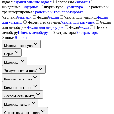
higashi
Удочки зимние higashi
Узловязы
Узловязы
Фидерные
Фидерные
Фурнитура
Фурнитура
Хранение и
транспортировка
Хранение и транспортировка
Черпаки
Черпаки
Чехлы
Чехлы
Чехлы для удилищ
Чехлы
для удилищ
Чехлы для катушек
Чехлы для катушек
Чехлы
для ледобуров
Чехлы для ледобуров
Чехол
Чехол
Шнек к
ледобуру
Шнек к ледобуру
Экстракторы
Экстракторы
Ящики
Ящики
Материал корпуса
Серия
Материал
Заглубление, м (max)
Количество колен
Количество колец
Лесоемкость (мм/м)
Материал шпули
Стопор обратного хода