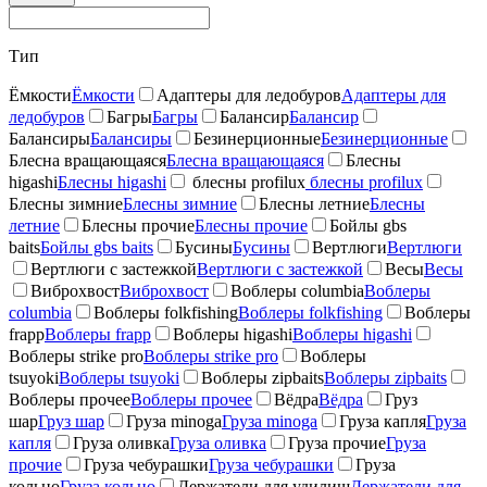
Тип
Ёмкости
Ёмкости
Адаптеры для ледобуров
Адаптеры для
ледобуров
Багры
Багры
Балансир
Балансир
Балансиры
Балансиры
Безинерционные
Безинерционные
Блесна вращающаяся
Блесна вращающаяся
Блесны
higashi
Блесны higashi
блесны profilux
блесны profilux
Блесны зимние
Блесны зимние
Блесны летние
Блесны
летние
Блесны прочие
Блесны прочие
Бойлы gbs
baits
Бойлы gbs baits
Бусины
Бусины
Вертлюги
Вертлюги
Вертлюги с застежкой
Вертлюги с застежкой
Весы
Весы
Виброхвост
Виброхвост
Воблеры columbia
Воблеры
columbia
Воблеры folkfishing
Воблеры folkfishing
Воблеры
frapp
Воблеры frapp
Воблеры higashi
Воблеры higashi
Воблеры strike pro
Воблеры strike pro
Воблеры
tsuyoki
Воблеры tsuyoki
Воблеры zipbaits
Воблеры zipbaits
Воблеры прочее
Воблеры прочее
Вёдра
Вёдра
Груз
шар
Груз шар
Груза minoga
Груза minoga
Груза капля
Груза
капля
Груза оливка
Груза оливка
Груза прочие
Груза
прочие
Груза чебурашки
Груза чебурашки
Груза
кольцо
Груза кольцо
Держатели для удилищ
Держатели для