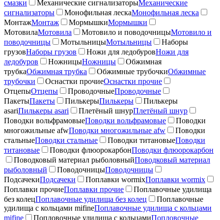
смазки
Механические сигнализаторы
Механические
сигнализаторы
Монофильная леска
Монофильная леска
Монтаж
Монтаж
Мормышки
Мормышки
Мотовила
Мотовила
Мотовило и поводочницы
Мотовило и
поводочницы
Мотыльницы
Мотыльницы
Наборы
грузов
Наборы грузов
Ножи для ледобуров
Ножи для
ледобуров
Ножницы
Ножницы
Обжимная
трубка
Обжимная трубка
Обжимные трубочки
Обжимные
трубочки
Оснастки прочие
Оснастки прочие
Отцепы
Отцепы
Проводочные
Проводочные
Пакеты
Пакеты
Пилькеры
Пилькеры
Пилькеры
asari
Пилькеры asari
Плетёный шнур
Плетёный шнур
Поводки вольфрамовые
Поводки вольфрамовые
Поводки
многожильные afw
Поводки многожильные afw
Поводки
стальные
Поводки стальные
Поводки титановые
Поводки
титановые
Поводки флюорокарбон
Поводки флюорокарбон
Поводковый материал рыболовный
Поводковый материал
рыболовный
Поводочницы
Поводочницы
Подсачеки
Подсачеки
Поплавки wormix
Поплавки wormix
Поплавки прочие
Поплавки прочие
Поплавочные удилища
без колец
Поплавочные удилища без колец
Поплавочные
удилища с кольцами mifine
Поплавочные удилища с кольцами
mifine
Попловочные удилища с кольцами
Попловочные