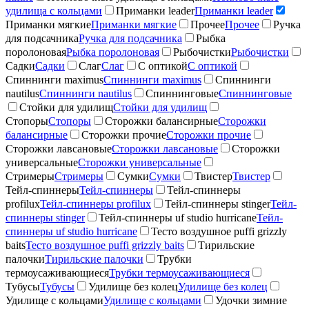
удилища с кольцами
Приманки leader
Приманки leader
Приманки мягкие
Приманки мягкие
Прочее
Прочее
Ручка
для подсачника
Ручка для подсачника
Рыбка
поролоновая
Рыбка поролоновая
Рыбочистки
Рыбочистки
Садки
Садки
Слаг
Слаг
С оптикой
С оптикой
Спиннинги maximus
Спиннинги maximus
Спиннинги
nautilus
Спиннинги nautilus
Спиннинговые
Спиннинговые
Стойки для удилищ
Стойки для удилищ
Стопоры
Стопоры
Сторожки балансирные
Сторожки
балансирные
Сторожки прочие
Сторожки прочие
Сторожки лавсановые
Сторожки лавсановые
Сторожки
универсальные
Сторожки универсальные
Стримеры
Стримеры
Сумки
Сумки
Твистер
Твистер
Тейл-спиннеры
Тейл-спиннеры
Тейл-спиннеры
profilux
Тейл-спиннеры profilux
Тейл-спиннеры stinger
Тейл-
спиннеры stinger
Тейл-спиннеры uf studio hurricane
Тейл-
спиннеры uf studio hurricane
Тесто воздушное puffi grizzly
baits
Тесто воздушное puffi grizzly baits
Тирильские
палочки
Тирильские палочки
Трубки
термоусаживающиеся
Трубки термоусаживающиеся
Тубусы
Тубусы
Удилище без колец
Удилище без колец
Удилище с кольцами
Удилище с кольцами
Удочки зимние