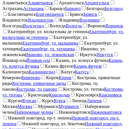
Альметьевск
Альметьевск
Архангельск
Архангельск
Астрахань
Астрахань
Барнаул
Барнаул
Белгород
Белгород
Благовещенск
Благовещенск
Брянск
Брянск
Владивосток
Владивосток
Владимир
Владимир
Волгоград
Волгоград
Вологда
Вологда
Воронеж
Воронеж
Екатеринбург, ул. вильгельма де геннина
Екатеринбург, ул.
вильгельма де геннина
Екатеринбург, ул.
малышева
Екатеринбург, ул. малышева
Екатеринбург, ул.
татищева
Екатеринбург, ул. татищева
Иваново, ул.
лежневская
Иваново, ул. лежневская
Иркутск
Иркутск
Йошкар-ола
Йошкар-ола
Казань, ул. юлиуса фучика
Казань,
ул. юлиуса фучика
Казань фрунзе
Казань фрунзе
Калининград
Калининград
Калуга
Калуга
Кемерово
Кемерово
Киров
Киров
Кострома, пряничные
ряды
Кострома, пряничные ряды
Кострома, тц
паново
Кострома, тц паново
Кострома, ул. титова
Кострома,
ул. титова
Краснодар
Краснодар
Красноярск
Красноярск
Курган
Курган
Курск
Курск
Липецк
Липецк
Москва
Москва
Мурманск
Мурманск
Набережные
челны
Набережные челны
Нижневартовск
Нижневартовск
Нижний новгород, пр-т. ленина
Нижний новгород, пр-т.
ленина
Нижний новгород, ул. бекетова
Нижний новгород,