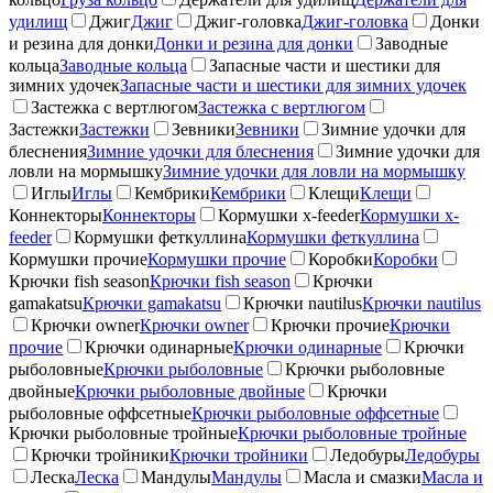
удилищ
Джиг
Джиг
Джиг-головка
Джиг-головка
Донки
и резина для донки
Донки и резина для донки
Заводные
кольца
Заводные кольца
Запасные части и шестики для
зимних удочек
Запасные части и шестики для зимних удочек
Застежка с вертлюгом
Застежка с вертлюгом
Застежки
Застежки
Зевники
Зевники
Зимние удочки для
блеснения
Зимние удочки для блеснения
Зимние удочки для
ловли на мормышку
Зимние удочки для ловли на мормышку
Иглы
Иглы
Кембрики
Кембрики
Клещи
Клещи
Коннекторы
Коннекторы
Кормушки x-feeder
Кормушки x-
feeder
Кормушки феткуллина
Кормушки феткуллина
Кормушки прочие
Кормушки прочие
Коробки
Коробки
Крючки fish season
Крючки fish season
Крючки
gamakatsu
Крючки gamakatsu
Крючки nautilus
Крючки nautilus
Крючки owner
Крючки owner
Крючки прочие
Крючки
прочие
Крючки одинарные
Крючки одинарные
Крючки
рыболовные
Крючки рыболовные
Крючки рыболовные
двойные
Крючки рыболовные двойные
Крючки
рыболовные оффсетные
Крючки рыболовные оффсетные
Крючки рыболовные тройные
Крючки рыболовные тройные
Крючки тройники
Крючки тройники
Ледобуры
Ледобуры
Леска
Леска
Мандулы
Мандулы
Масла и смазки
Масла и