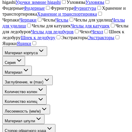
higashi
Удочки зимние higashi
Узловязы
Узловязы
Фидерные
Фидерные
Фурнитура
Фурнитура
Хранение и
транспортировка
Хранение и транспортировка
Черпаки
Черпаки
Чехлы
Чехлы
Чехлы для удилищ
Чехлы
для удилищ
Чехлы для катушек
Чехлы для катушек
Чехлы
для ледобуров
Чехлы для ледобуров
Чехол
Чехол
Шнек к
ледобуру
Шнек к ледобуру
Экстракторы
Экстракторы
Ящики
Ящики
Материал корпуса
Серия
Материал
Заглубление, м (max)
Количество колен
Количество колец
Лесоемкость (мм/м)
Материал шпули
Стопор обратного хода