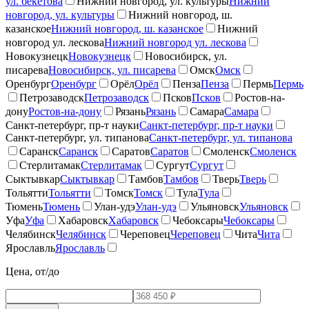
ул. бекетова
Нижний новгород, ул. культуры
Нижний
новгород, ул. культуры
Нижний новгород, ш.
казанское
Нижний новгород, ш. казанское
Нижний
новгород ул. лескова
Нижний новгород ул. лескова
Новокузнецк
Новокузнецк
Новосибирск, ул.
писарева
Новосибирск, ул. писарева
Омск
Омск
Оренбург
Оренбург
Орёл
Орёл
Пенза
Пенза
Пермь
Пермь
Петрозаводск
Петрозаводск
Псков
Псков
Ростов-на-
дону
Ростов-на-дону
Рязань
Рязань
Самара
Самара
Санкт-петербург, пр-т науки
Санкт-петербург, пр-т науки
Санкт-петербург, ул. типанова
Санкт-петербург, ул. типанова
Саранск
Саранск
Саратов
Саратов
Смоленск
Смоленск
Стерлитамак
Стерлитамак
Сургут
Сургут
Сыктывкар
Сыктывкар
Тамбов
Тамбов
Тверь
Тверь
Тольятти
Тольятти
Томск
Томск
Тула
Тула
Тюмень
Тюмень
Улан-удэ
Улан-удэ
Ульяновск
Ульяновск
Уфа
Уфа
Хабаровск
Хабаровск
Чебоксары
Чебоксары
Челябинск
Челябинск
Череповец
Череповец
Чита
Чита
Ярославль
Ярославль
Цена, от/до