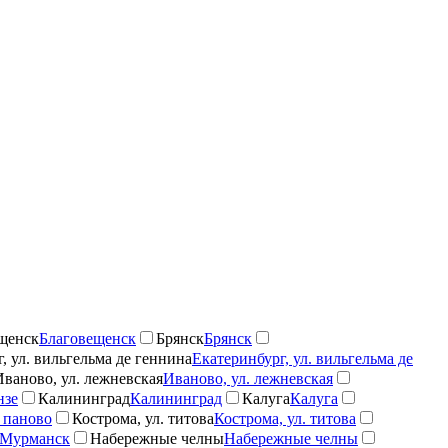
щенск
Благовещенск
Брянск
Брянск
, ул. вильгельма де геннина
Екатеринбург, ул. вильгельма де
Иваново, ул. лежневская
Иваново, ул. лежневская
нзе
Калининград
Калининград
Калуга
Калуга
 паново
Кострома, ул. титова
Кострома, ул. титова
Мурманск
Набережные челны
Набережные челны