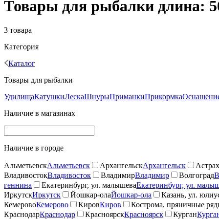
Товары для рыбалки длина: 5
3 товара
Категория
Каталог
Товары для рыбалки
Удилища
Катушки
Леска
Шнуры
Приманки
Прикормка
Оснащение
Наличие в магазинах
Наличие в городе
Альметьевск
Альметьевск
Архангельск
Архангельск
Астрах
Владивосток
Владивосток
Владимир
Владимир
Волгоград
В
геннина
Екатеринбург, ул. малышева
Екатеринбург, ул. малы
Иркутск
Иркутск
Йошкар-ола
Йошкар-ола
Казань, ул. юлиу
Кемерово
Кемерово
Киров
Киров
Кострома, пряничные ря
Краснодар
Краснодар
Красноярск
Красноярск
Курган
Курга