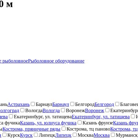
0 м
 рыболовное
Рыболовное оборудование
ань
Астрахань
Барнаул
Барнаул
Белгород
Белгород
Благове
олгоград
Вологда
Вологда
Воронеж
Воронеж
Екатеринбург
шева
Екатеринбург, ул. татищева
Екатеринбург, ул. татищева
са фучика
Казань, ул. юлиуса фучика
Казань фрунзе
Казань фру
ды
Кострома, пряничные ряды
Кострома, тц паново
Кострома, тц
н
Курск
Курск
Липецк
Липецк
Москва
Москва
Мурманск