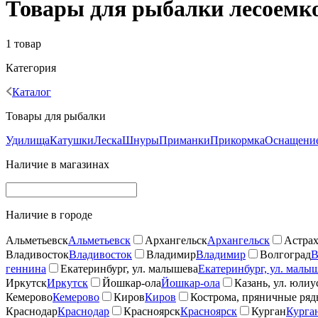
Товары для рыбалки лесоемкос
1 товар
Категория
Каталог
Товары для рыбалки
Удилища
Катушки
Леска
Шнуры
Приманки
Прикормка
Оснащение
Наличие в магазинах
Наличие в городе
Альметьевск
Альметьевск
Архангельск
Архангельск
Астрах
Владивосток
Владивосток
Владимир
Владимир
Волгоград
В
геннина
Екатеринбург, ул. малышева
Екатеринбург, ул. малы
Иркутск
Иркутск
Йошкар-ола
Йошкар-ола
Казань, ул. юлиу
Кемерово
Кемерово
Киров
Киров
Кострома, пряничные ря
Краснодар
Краснодар
Красноярск
Красноярск
Курган
Курга