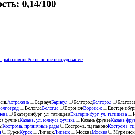
ть: 0,14/100
 рыболовное
Рыболовное оборудование
ань
Астрахань
Барнаул
Барнаул
Белгород
Белгород
Благове
олгоград
Вологда
Вологда
Воронеж
Воронеж
Екатеринбург
шева
Екатеринбург, ул. татищева
Екатеринбург, ул. татищева
са фучика
Казань, ул. юлиуса фучика
Казань фрунзе
Казань фру
ды
Кострома, пряничные ряды
Кострома, тц паново
Кострома, тц
н
Курск
Курск
Липецк
Липецк
Москва
Москва
Мурманск