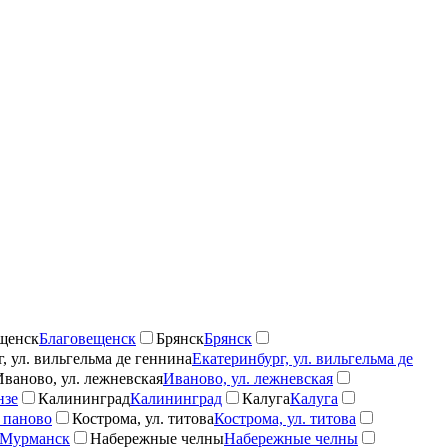
щенск
Благовещенск
Брянск
Брянск
, ул. вильгельма де геннина
Екатеринбург, ул. вильгельма де
Иваново, ул. лежневская
Иваново, ул. лежневская
нзе
Калининград
Калининград
Калуга
Калуга
 паново
Кострома, ул. титова
Кострома, ул. титова
Мурманск
Набережные челны
Набережные челны