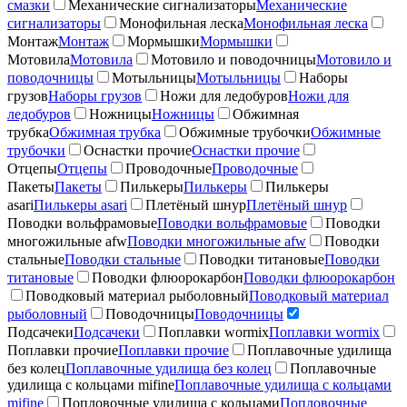
смазки
Механические сигнализаторы
Механические
сигнализаторы
Монофильная леска
Монофильная леска
Монтаж
Монтаж
Мормышки
Мормышки
Мотовила
Мотовила
Мотовило и поводочницы
Мотовило и
поводочницы
Мотыльницы
Мотыльницы
Наборы
грузов
Наборы грузов
Ножи для ледобуров
Ножи для
ледобуров
Ножницы
Ножницы
Обжимная
трубка
Обжимная трубка
Обжимные трубочки
Обжимные
трубочки
Оснастки прочие
Оснастки прочие
Отцепы
Отцепы
Проводочные
Проводочные
Пакеты
Пакеты
Пилькеры
Пилькеры
Пилькеры
asari
Пилькеры asari
Плетёный шнур
Плетёный шнур
Поводки вольфрамовые
Поводки вольфрамовые
Поводки
многожильные afw
Поводки многожильные afw
Поводки
стальные
Поводки стальные
Поводки титановые
Поводки
титановые
Поводки флюорокарбон
Поводки флюорокарбон
Поводковый материал рыболовный
Поводковый материал
рыболовный
Поводочницы
Поводочницы
Подсачеки
Подсачеки
Поплавки wormix
Поплавки wormix
Поплавки прочие
Поплавки прочие
Поплавочные удилища
без колец
Поплавочные удилища без колец
Поплавочные
удилища с кольцами mifine
Поплавочные удилища с кольцами
mifine
Попловочные удилища с кольцами
Попловочные