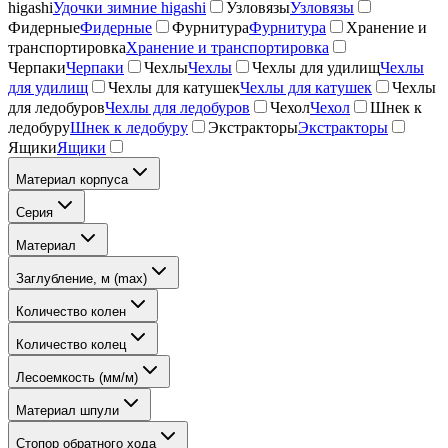
higashi
Удочки зимние higashi
Узловязы
Узловязы
Фидерные
Фидерные
Фурнитура
Фурнитура
Хранение и
транспортировка
Хранение и транспортировка
Черпаки
Черпаки
Чехлы
Чехлы
Чехлы для удилищ
Чехлы
для удилищ
Чехлы для катушек
Чехлы для катушек
Чехлы
для ледобуров
Чехлы для ледобуров
Чехол
Чехол
Шнек к
ледобуру
Шнек к ледобуру
Экстракторы
Экстракторы
Ящики
Ящики
Материал корпуса
Серия
Материал
Заглубление, м (max)
Количество колен
Количество колец
Лесоемкость (мм/м)
Материал шпули
Стопор обратного хода