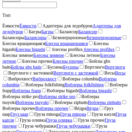
Тип
Ёмкости
Ёмкости
Адаптеры для ледобуров
Адаптеры для
ледобуров
Багры
Багры
Балансир
Балансир
Балансиры
Балансиры
Безинерционные
Безинерционные
Блесна вращающаяся
Блесна вращающаяся
Блесны
higashi
Блесны higashi
блесны profilux
блесны profilux
Блесны зимние
Блесны зимние
Блесны летние
Блесны
летние
Блесны прочие
Блесны прочие
Бойлы gbs
baits
Бойлы gbs baits
Бусины
Бусины
Вертлюги
Вертлюги
Вертлюги с застежкой
Вертлюги с застежкой
Весы
Весы
Виброхвост
Виброхвост
Воблеры columbia
Воблеры
columbia
Воблеры folkfishing
Воблеры folkfishing
Воблеры
frapp
Воблеры frapp
Воблеры higashi
Воблеры higashi
Воблеры strike pro
Воблеры strike pro
Воблеры
tsuyoki
Воблеры tsuyoki
Воблеры zipbaits
Воблеры zipbaits
Воблеры прочее
Воблеры прочее
Вёдра
Вёдра
Груз
шар
Груз шар
Груза minoga
Груза minoga
Груза капля
Груза
капля
Груза оливка
Груза оливка
Груза прочие
Груза
прочие
Груза чебурашки
Груза чебурашки
Груза
кольцо
Груза кольцо
Держатели для удилищ
Держатели для