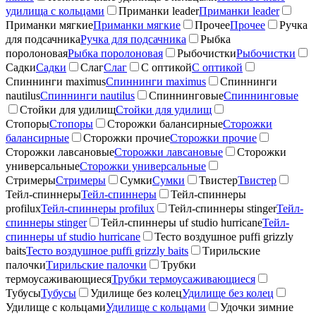
удилища с кольцами
Приманки leader
Приманки leader
Приманки мягкие
Приманки мягкие
Прочее
Прочее
Ручка
для подсачника
Ручка для подсачника
Рыбка
поролоновая
Рыбка поролоновая
Рыбочистки
Рыбочистки
Садки
Садки
Слаг
Слаг
С оптикой
С оптикой
Спиннинги maximus
Спиннинги maximus
Спиннинги
nautilus
Спиннинги nautilus
Спиннинговые
Спиннинговые
Стойки для удилищ
Стойки для удилищ
Стопоры
Стопоры
Сторожки балансирные
Сторожки
балансирные
Сторожки прочие
Сторожки прочие
Сторожки лавсановые
Сторожки лавсановые
Сторожки
универсальные
Сторожки универсальные
Стримеры
Стримеры
Сумки
Сумки
Твистер
Твистер
Тейл-спиннеры
Тейл-спиннеры
Тейл-спиннеры
profilux
Тейл-спиннеры profilux
Тейл-спиннеры stinger
Тейл-
спиннеры stinger
Тейл-спиннеры uf studio hurricane
Тейл-
спиннеры uf studio hurricane
Тесто воздушное puffi grizzly
baits
Тесто воздушное puffi grizzly baits
Тирильские
палочки
Тирильские палочки
Трубки
термоусаживающиеся
Трубки термоусаживающиеся
Тубусы
Тубусы
Удилище без колец
Удилище без колец
Удилище с кольцами
Удилище с кольцами
Удочки зимние