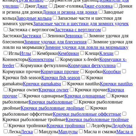
удилищ
Джиг
Джиг
Джиг-головка
Джиг-головка
Донки
и резина для донки
Донки и резина для донки
Заводные
кольца
Заводные кольца
Запасные части и шестики для
зимних удочек
Запасные части и шестики для зимних удочек
Застежка с вертлюгом
Застежка с вертлюгом
Застежки
Застежки
Зевники
Зевники
Зимние удочки для
блеснения
Зимние удочки для блеснения
Зимние удочки для
ловли на мормышку
Зимние удочки для ловли на мормышку
Иглы
Иглы
Кембрики
Кембрики
Клещи
Клещи
Коннекторы
Коннекторы
Кормушки x-feeder
Кормушки x-
feeder
Кормушки феткуллина
Кормушки феткуллина
Кормушки прочие
Кормушки прочие
Коробки
Коробки
Крючки fish season
Крючки fish season
Крючки
gamakatsu
Крючки gamakatsu
Крючки nautilus
Крючки nautilus
Крючки owner
Крючки owner
Крючки прочие
Крючки
прочие
Крючки одинарные
Крючки одинарные
Крючки
рыболовные
Крючки рыболовные
Крючки рыболовные
двойные
Крючки рыболовные двойные
Крючки
рыболовные оффсетные
Крючки рыболовные оффсетные
Крючки рыболовные тройные
Крючки рыболовные тройные
Крючки тройники
Крючки тройники
Ледобуры
Ледобуры
Леска
Леска
Мандулы
Мандулы
Масла и смазки
Масла и