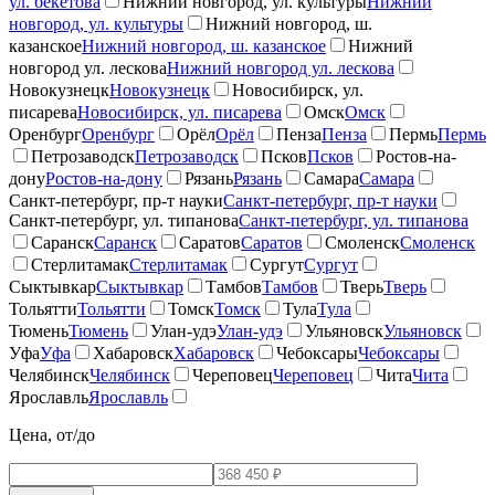
ул. бекетова
Нижний новгород, ул. культуры
Нижний
новгород, ул. культуры
Нижний новгород, ш.
казанское
Нижний новгород, ш. казанское
Нижний
новгород ул. лескова
Нижний новгород ул. лескова
Новокузнецк
Новокузнецк
Новосибирск, ул.
писарева
Новосибирск, ул. писарева
Омск
Омск
Оренбург
Оренбург
Орёл
Орёл
Пенза
Пенза
Пермь
Пермь
Петрозаводск
Петрозаводск
Псков
Псков
Ростов-на-
дону
Ростов-на-дону
Рязань
Рязань
Самара
Самара
Санкт-петербург, пр-т науки
Санкт-петербург, пр-т науки
Санкт-петербург, ул. типанова
Санкт-петербург, ул. типанова
Саранск
Саранск
Саратов
Саратов
Смоленск
Смоленск
Стерлитамак
Стерлитамак
Сургут
Сургут
Сыктывкар
Сыктывкар
Тамбов
Тамбов
Тверь
Тверь
Тольятти
Тольятти
Томск
Томск
Тула
Тула
Тюмень
Тюмень
Улан-удэ
Улан-удэ
Ульяновск
Ульяновск
Уфа
Уфа
Хабаровск
Хабаровск
Чебоксары
Чебоксары
Челябинск
Челябинск
Череповец
Череповец
Чита
Чита
Ярославль
Ярославль
Цена, от/до