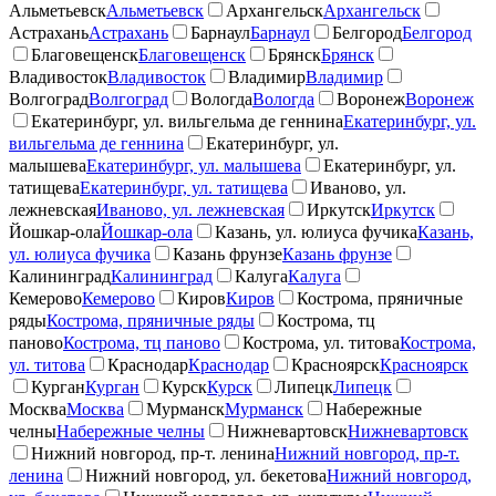
Альметьевск
Альметьевск
Архангельск
Архангельск
Астрахань
Астрахань
Барнаул
Барнаул
Белгород
Белгород
Благовещенск
Благовещенск
Брянск
Брянск
Владивосток
Владивосток
Владимир
Владимир
Волгоград
Волгоград
Вологда
Вологда
Воронеж
Воронеж
Екатеринбург, ул. вильгельма де геннина
Екатеринбург, ул.
вильгельма де геннина
Екатеринбург, ул.
малышева
Екатеринбург, ул. малышева
Екатеринбург, ул.
татищева
Екатеринбург, ул. татищева
Иваново, ул.
лежневская
Иваново, ул. лежневская
Иркутск
Иркутск
Йошкар-ола
Йошкар-ола
Казань, ул. юлиуса фучика
Казань,
ул. юлиуса фучика
Казань фрунзе
Казань фрунзе
Калининград
Калининград
Калуга
Калуга
Кемерово
Кемерово
Киров
Киров
Кострома, пряничные
ряды
Кострома, пряничные ряды
Кострома, тц
паново
Кострома, тц паново
Кострома, ул. титова
Кострома,
ул. титова
Краснодар
Краснодар
Красноярск
Красноярск
Курган
Курган
Курск
Курск
Липецк
Липецк
Москва
Москва
Мурманск
Мурманск
Набережные
челны
Набережные челны
Нижневартовск
Нижневартовск
Нижний новгород, пр-т. ленина
Нижний новгород, пр-т.
ленина
Нижний новгород, ул. бекетова
Нижний новгород,