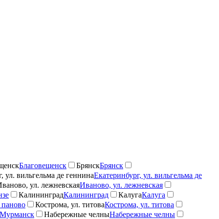
щенск
Благовещенск
Брянск
Брянск
, ул. вильгельма де геннина
Екатеринбург, ул. вильгельма де
Иваново, ул. лежневская
Иваново, ул. лежневская
нзе
Калининград
Калининград
Калуга
Калуга
 паново
Кострома, ул. титова
Кострома, ул. титова
Мурманск
Набережные челны
Набережные челны