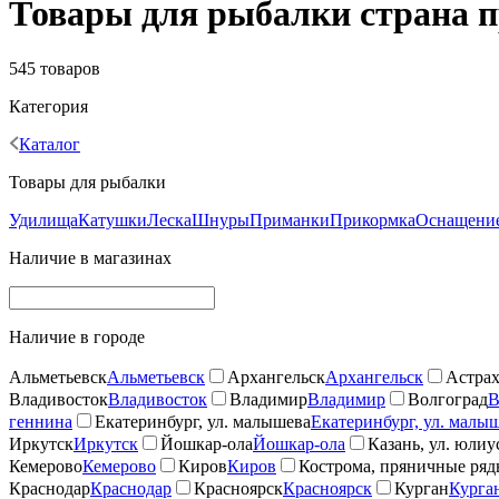
Товары для рыбалки страна
545 товаров
Категория
Каталог
Товары для рыбалки
Удилища
Катушки
Леска
Шнуры
Приманки
Прикормка
Оснащение
Наличие в магазинах
Наличие в городе
Альметьевск
Альметьевск
Архангельск
Архангельск
Астрах
Владивосток
Владивосток
Владимир
Владимир
Волгоград
В
геннина
Екатеринбург, ул. малышева
Екатеринбург, ул. малы
Иркутск
Иркутск
Йошкар-ола
Йошкар-ола
Казань, ул. юлиу
Кемерово
Кемерово
Киров
Киров
Кострома, пряничные ря
Краснодар
Краснодар
Красноярск
Красноярск
Курган
Курга