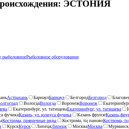
 происхождения: ЭСТОНИЯ
 рыболовное
Рыболовное оборудование
ань
Астрахань
Барнаул
Барнаул
Белгород
Белгород
Благове
олгоград
Вологда
Вологда
Воронеж
Воронеж
Екатеринбург
шева
Екатеринбург, ул. татищева
Екатеринбург, ул. татищева
са фучика
Казань, ул. юлиуса фучика
Казань фрунзе
Казань фру
ды
Кострома, пряничные ряды
Кострома, тц паново
Кострома, тц
н
Курск
Курск
Липецк
Липецк
Москва
Москва
Мурманск