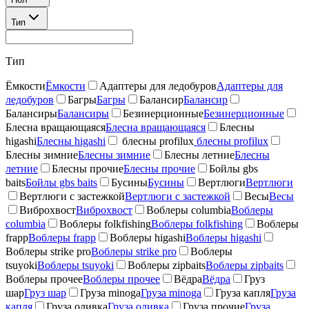
Тип
Тип
Ёмкости
Ёмкости
Адаптеры для ледобуров
Адаптеры для
ледобуров
Багры
Багры
Балансир
Балансир
Балансиры
Балансиры
Безинерционные
Безинерционные
Блесна вращающаяся
Блесна вращающаяся
Блесны
higashi
Блесны higashi
блесны profilux
блесны profilux
Блесны зимние
Блесны зимние
Блесны летние
Блесны
летние
Блесны прочие
Блесны прочие
Бойлы gbs
baits
Бойлы gbs baits
Бусины
Бусины
Вертлюги
Вертлюги
Вертлюги с застежкой
Вертлюги с застежкой
Весы
Весы
Виброхвост
Виброхвост
Воблеры columbia
Воблеры
columbia
Воблеры folkfishing
Воблеры folkfishing
Воблеры
frapp
Воблеры frapp
Воблеры higashi
Воблеры higashi
Воблеры strike pro
Воблеры strike pro
Воблеры
tsuyoki
Воблеры tsuyoki
Воблеры zipbaits
Воблеры zipbaits
Воблеры прочее
Воблеры прочее
Вёдра
Вёдра
Груз
шар
Груз шар
Груза minoga
Груза minoga
Груза капля
Груза
капля
Груза оливка
Груза оливка
Груза прочие
Груза