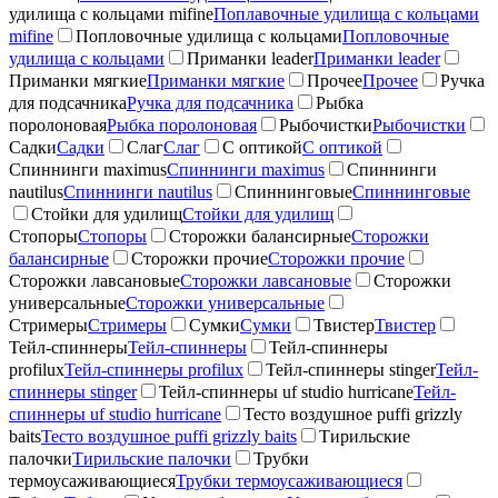
удилища с кольцами mifine
Поплавочные удилища с кольцами
mifine
Попловочные удилища с кольцами
Попловочные
удилища с кольцами
Приманки leader
Приманки leader
Приманки мягкие
Приманки мягкие
Прочее
Прочее
Ручка
для подсачника
Ручка для подсачника
Рыбка
поролоновая
Рыбка поролоновая
Рыбочистки
Рыбочистки
Садки
Садки
Слаг
Слаг
С оптикой
С оптикой
Спиннинги maximus
Спиннинги maximus
Спиннинги
nautilus
Спиннинги nautilus
Спиннинговые
Спиннинговые
Стойки для удилищ
Стойки для удилищ
Стопоры
Стопоры
Сторожки балансирные
Сторожки
балансирные
Сторожки прочие
Сторожки прочие
Сторожки лавсановые
Сторожки лавсановые
Сторожки
универсальные
Сторожки универсальные
Стримеры
Стримеры
Сумки
Сумки
Твистер
Твистер
Тейл-спиннеры
Тейл-спиннеры
Тейл-спиннеры
profilux
Тейл-спиннеры profilux
Тейл-спиннеры stinger
Тейл-
спиннеры stinger
Тейл-спиннеры uf studio hurricane
Тейл-
спиннеры uf studio hurricane
Тесто воздушное puffi grizzly
baits
Тесто воздушное puffi grizzly baits
Тирильские
палочки
Тирильские палочки
Трубки
термоусаживающиеся
Трубки термоусаживающиеся