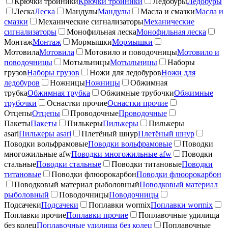
Крючки тройники
Крючки тройники
Ледобуры
Ледобуры
Леска
Леска
Мандулы
Мандулы
Масла и смазки
Масла и
смазки
Механические сигнализаторы
Механические
сигнализаторы
Монофильная леска
Монофильная леска
Монтаж
Монтаж
Мормышки
Мормышки
Мотовила
Мотовила
Мотовило и поводочницы
Мотовило и
поводочницы
Мотыльницы
Мотыльницы
Наборы
грузов
Наборы грузов
Ножи для ледобуров
Ножи для
ледобуров
Ножницы
Ножницы
Обжимная
трубка
Обжимная трубка
Обжимные трубочки
Обжимные
трубочки
Оснастки прочие
Оснастки прочие
Отцепы
Отцепы
Проводочные
Проводочные
Пакеты
Пакеты
Пилькеры
Пилькеры
Пилькеры
asari
Пилькеры asari
Плетёный шнур
Плетёный шнур
Поводки вольфрамовые
Поводки вольфрамовые
Поводки
многожильные afw
Поводки многожильные afw
Поводки
стальные
Поводки стальные
Поводки титановые
Поводки
титановые
Поводки флюорокарбон
Поводки флюорокарбон
Поводковый материал рыболовный
Поводковый материал
рыболовный
Поводочницы
Поводочницы
Подсачеки
Подсачеки
Поплавки wormix
Поплавки wormix
Поплавки прочие
Поплавки прочие
Поплавочные удилища
без колец
Поплавочные удилища без колец
Поплавочные