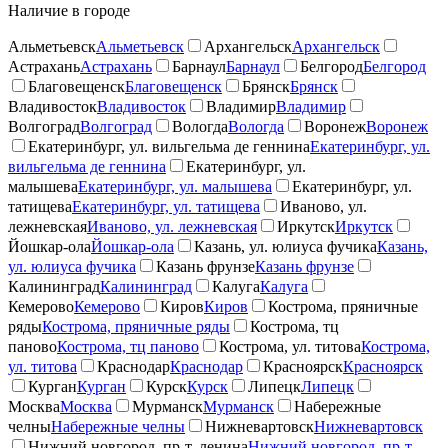
Наличие в городе
Альметьевск
Альметьевск
Архангельск
Архангельск
Астрахань
Астрахань
Барнаул
Барнаул
Белгород
Белгород
Благовещенск
Благовещенск
Брянск
Брянск
Владивосток
Владивосток
Владимир
Владимир
Волгоград
Волгоград
Вологда
Вологда
Воронеж
Воронеж
Екатеринбург, ул. вильгельма де геннина
Екатеринбург, ул.
вильгельма де геннина
Екатеринбург, ул.
малышева
Екатеринбург, ул. малышева
Екатеринбург, ул.
татищева
Екатеринбург, ул. татищева
Иваново, ул.
лежневская
Иваново, ул. лежневская
Иркутск
Иркутск
Йошкар-ола
Йошкар-ола
Казань, ул. юлиуса фучика
Казань,
ул. юлиуса фучика
Казань фрунзе
Казань фрунзе
Калининград
Калининград
Калуга
Калуга
Кемерово
Кемерово
Киров
Киров
Кострома, пряничные
ряды
Кострома, пряничные ряды
Кострома, тц
паново
Кострома, тц паново
Кострома, ул. титова
Кострома,
ул. титова
Краснодар
Краснодар
Красноярск
Красноярск
Курган
Курган
Курск
Курск
Липецк
Липецк
Москва
Москва
Мурманск
Мурманск
Набережные
челны
Набережные челны
Нижневартовск
Нижневартовск
Нижний новгород, пр-т. ленина
Нижний новгород, пр-т.