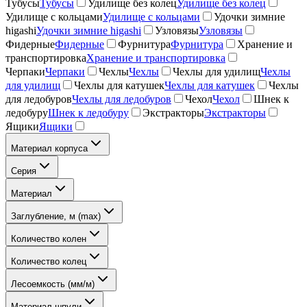
Тубусы
Тубусы
Удилище без колец
Удилище без колец
Удилище с кольцами
Удилище с кольцами
Удочки зимние
higashi
Удочки зимние higashi
Узловязы
Узловязы
Фидерные
Фидерные
Фурнитура
Фурнитура
Хранение и
транспортировка
Хранение и транспортировка
Черпаки
Черпаки
Чехлы
Чехлы
Чехлы для удилищ
Чехлы
для удилищ
Чехлы для катушек
Чехлы для катушек
Чехлы
для ледобуров
Чехлы для ледобуров
Чехол
Чехол
Шнек к
ледобуру
Шнек к ледобуру
Экстракторы
Экстракторы
Ящики
Ящики
Материал корпуса
Серия
Материал
Заглубление, м (max)
Количество колен
Количество колец
Лесоемкость (мм/м)
Материал шпули