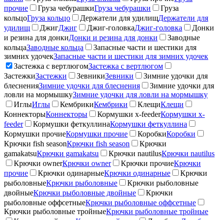
прочие
Груза чебурашки
Груза чебурашки
Груза
кольцо
Груза кольцо
Держатели для удилищ
Держатели для
удилищ
Джиг
Джиг
Джиг-головка
Джиг-головка
Донки
и резина для донки
Донки и резина для донки
Заводные
кольца
Заводные кольца
Запасные части и шестики для
зимних удочек
Запасные части и шестики для зимних удочек
Застежка с вертлюгом
Застежка с вертлюгом
Застежки
Застежки
Зевники
Зевники
Зимние удочки для
блеснения
Зимние удочки для блеснения
Зимние удочки для
ловли на мормышку
Зимние удочки для ловли на мормышку
Иглы
Иглы
Кембрики
Кембрики
Клещи
Клещи
Коннекторы
Коннекторы
Кормушки x-feeder
Кормушки x-
feeder
Кормушки феткуллина
Кормушки феткуллина
Кормушки прочие
Кормушки прочие
Коробки
Коробки
Крючки fish season
Крючки fish season
Крючки
gamakatsu
Крючки gamakatsu
Крючки nautilus
Крючки nautilus
Крючки owner
Крючки owner
Крючки прочие
Крючки
прочие
Крючки одинарные
Крючки одинарные
Крючки
рыболовные
Крючки рыболовные
Крючки рыболовные
двойные
Крючки рыболовные двойные
Крючки
рыболовные оффсетные
Крючки рыболовные оффсетные
Крючки рыболовные тройные
Крючки рыболовные тройные