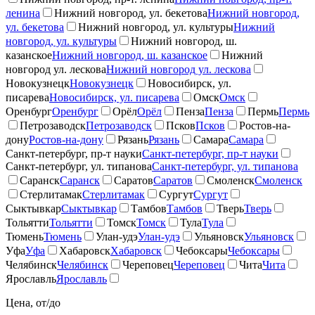
ленина
Нижний новгород, ул. бекетова
Нижний новгород,
ул. бекетова
Нижний новгород, ул. культуры
Нижний
новгород, ул. культуры
Нижний новгород, ш.
казанское
Нижний новгород, ш. казанское
Нижний
новгород ул. лескова
Нижний новгород ул. лескова
Новокузнецк
Новокузнецк
Новосибирск, ул.
писарева
Новосибирск, ул. писарева
Омск
Омск
Оренбург
Оренбург
Орёл
Орёл
Пенза
Пенза
Пермь
Пермь
Петрозаводск
Петрозаводск
Псков
Псков
Ростов-на-
дону
Ростов-на-дону
Рязань
Рязань
Самара
Самара
Санкт-петербург, пр-т науки
Санкт-петербург, пр-т науки
Санкт-петербург, ул. типанова
Санкт-петербург, ул. типанова
Саранск
Саранск
Саратов
Саратов
Смоленск
Смоленск
Стерлитамак
Стерлитамак
Сургут
Сургут
Сыктывкар
Сыктывкар
Тамбов
Тамбов
Тверь
Тверь
Тольятти
Тольятти
Томск
Томск
Тула
Тула
Тюмень
Тюмень
Улан-удэ
Улан-удэ
Ульяновск
Ульяновск
Уфа
Уфа
Хабаровск
Хабаровск
Чебоксары
Чебоксары
Челябинск
Челябинск
Череповец
Череповец
Чита
Чита
Ярославль
Ярославль
Цена, от/до