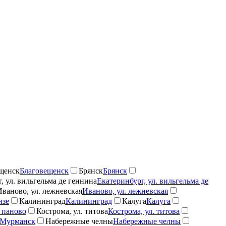
щенск
Благовещенск
Брянск
Брянск
, ул. вильгельма де геннина
Екатеринбург, ул. вильгельма де
Иваново, ул. лежневская
Иваново, ул. лежневская
нзе
Калининград
Калининград
Калуга
Калуга
 паново
Кострома, ул. титова
Кострома, ул. титова
Мурманск
Набережные челны
Набережные челны