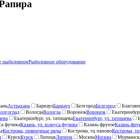
 Рапира
 рыболовное
Рыболовное оборудование
ань
Астрахань
Барнаул
Барнаул
Белгород
Белгород
Благове
олгоград
Вологда
Вологда
Воронеж
Воронеж
Екатеринбург
шева
Екатеринбург, ул. татищева
Екатеринбург, ул. татищева
са фучика
Казань, ул. юлиуса фучика
Казань фрунзе
Казань фру
ды
Кострома, пряничные ряды
Кострома, тц паново
Кострома, тц
н
Курск
Курск
Липецк
Липецк
Москва
Москва
Мурманск