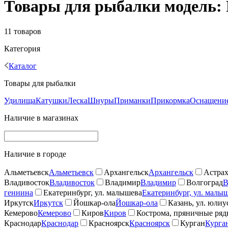
Товары для рыбалки модель:
11 товаров
Категория
Каталог
Товары для рыбалки
Удилища
Катушки
Леска
Шнуры
Приманки
Прикормка
Оснащение
Наличие в магазинах
Наличие в городе
Альметьевск
Альметьевск
Архангельск
Архангельск
Астрах
Владивосток
Владивосток
Владимир
Владимир
Волгоград
В
геннина
Екатеринбург, ул. малышева
Екатеринбург, ул. малы
Иркутск
Иркутск
Йошкар-ола
Йошкар-ола
Казань, ул. юлиу
Кемерово
Кемерово
Киров
Киров
Кострома, пряничные ря
Краснодар
Краснодар
Красноярск
Красноярск
Курган
Курга