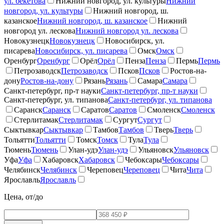
ул. бекетова
Нижний новгород, ул. культуры
Нижний
новгород, ул. культуры
Нижний новгород, ш.
казанское
Нижний новгород, ш. казанское
Нижний
новгород ул. лескова
Нижний новгород ул. лескова
Новокузнецк
Новокузнецк
Новосибирск, ул.
писарева
Новосибирск, ул. писарева
Омск
Омск
Оренбург
Оренбург
Орёл
Орёл
Пенза
Пенза
Пермь
Пермь
Петрозаводск
Петрозаводск
Псков
Псков
Ростов-на-
дону
Ростов-на-дону
Рязань
Рязань
Самара
Самара
Санкт-петербург, пр-т науки
Санкт-петербург, пр-т науки
Санкт-петербург, ул. типанова
Санкт-петербург, ул. типанова
Саранск
Саранск
Саратов
Саратов
Смоленск
Смоленск
Стерлитамак
Стерлитамак
Сургут
Сургут
Сыктывкар
Сыктывкар
Тамбов
Тамбов
Тверь
Тверь
Тольятти
Тольятти
Томск
Томск
Тула
Тула
Тюмень
Тюмень
Улан-удэ
Улан-удэ
Ульяновск
Ульяновск
Уфа
Уфа
Хабаровск
Хабаровск
Чебоксары
Чебоксары
Челябинск
Челябинск
Череповец
Череповец
Чита
Чита
Ярославль
Ярославль
Цена, от/до