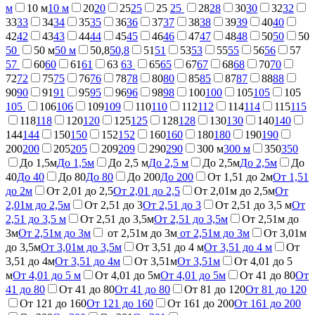
м
10 м
10 м
20
20
25
25
25
25
28
28
30
30
32
32
33
33
34
34
35
35
36
36
37
37
38
38
39
39
40
40
42
42
43
43
44
44
45
45
46
46
47
47
48
48
50
50
50
50
50 м
50 м
50,8
50,8
51
51
53
53
55
55
56
56
57
57
60
60
61
61
63
63
65
65
67
67
68
68
70
70
72
72
75
75
76
76
78
78
80
80
85
85
87
87
88
88
90
90
91
91
95
95
96
96
98
98
100
100
105
105
105
105
106
106
109
109
110
110
112
112
114
114
115
115
118
118
120
120
125
125
128
128
130
130
140
140
144
144
150
150
152
152
160
160
180
180
190
190
200
200
205
205
209
209
290
290
300 м
300 м
350
350
До 1,5м
До 1,5м
До 2,5 м
До 2,5 м
До 2,5м
До 2,5м
До
40
До 40
До 80
До 80
До 200
До 200
От 1,51 до 2м
От 1,51
до 2м
От 2,01 до 2,5
От 2,01 до 2,5
От 2,01м до 2,5м
От
2,01м до 2,5м
От 2,51 до 3
От 2,51 до 3
От 2,51 до 3,5 м
От
2,51 до 3,5 м
От 2,51 до 3,5м
От 2,51 до 3,5м
От 2,51м до
3м
От 2,51м до 3м
от 2,51м до 3м
от 2,51м до 3м
От 3,01м
до 3,5м
От 3,01м до 3,5м
От 3,51 до 4 м
От 3,51 до 4 м
От
3,51 до 4м
От 3,51 до 4м
От 3,51м
От 3,51м
От 4,01 до 5
м
От 4,01 до 5 м
От 4,01 до 5м
От 4,01 до 5м
От 41 до 80
От
41 до 80
От 41 до 80
От 41 до 80
От 81 до 120
От 81 до 120
От 121 до 160
От 121 до 160
От 161 до 200
От 161 до 200