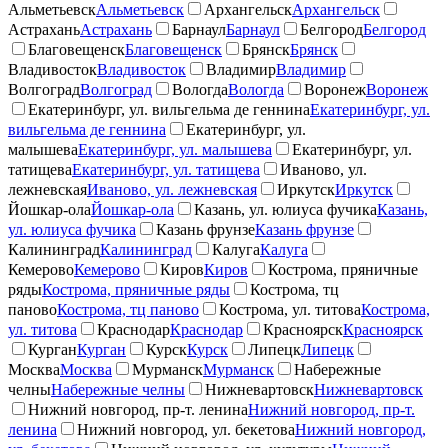
Альметьевск
Альметьевск
Архангельск
Архангельск
Астрахань
Астрахань
Барнаул
Барнаул
Белгород
Белгород
Благовещенск
Благовещенск
Брянск
Брянск
Владивосток
Владивосток
Владимир
Владимир
Волгоград
Волгоград
Вологда
Вологда
Воронеж
Воронеж
Екатеринбург, ул. вильгельма де геннина
Екатеринбург, ул.
вильгельма де геннина
Екатеринбург, ул.
малышева
Екатеринбург, ул. малышева
Екатеринбург, ул.
татищева
Екатеринбург, ул. татищева
Иваново, ул.
лежневская
Иваново, ул. лежневская
Иркутск
Иркутск
Йошкар-ола
Йошкар-ола
Казань, ул. юлиуса фучика
Казань,
ул. юлиуса фучика
Казань фрунзе
Казань фрунзе
Калининград
Калининград
Калуга
Калуга
Кемерово
Кемерово
Киров
Киров
Кострома, пряничные
ряды
Кострома, пряничные ряды
Кострома, тц
паново
Кострома, тц паново
Кострома, ул. титова
Кострома,
ул. титова
Краснодар
Краснодар
Красноярск
Красноярск
Курган
Курган
Курск
Курск
Липецк
Липецк
Москва
Москва
Мурманск
Мурманск
Набережные
челны
Набережные челны
Нижневартовск
Нижневартовск
Нижний новгород, пр-т. ленина
Нижний новгород, пр-т.
ленина
Нижний новгород, ул. бекетова
Нижний новгород,