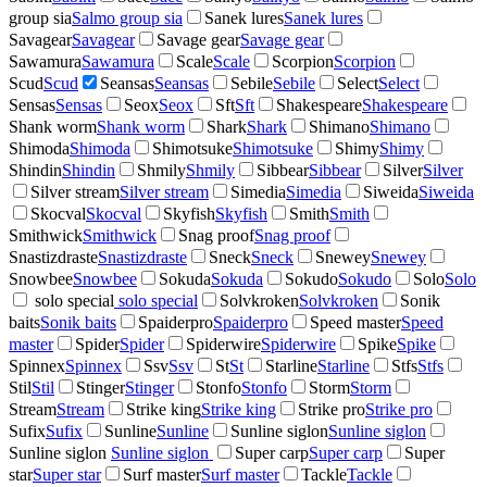
group sia
Salmo group sia
Sanek lures
Sanek lures
Savagear
Savagear
Savage gear
Savage gear
Sawamura
Sawamura
Scale
Scale
Scorpion
Scorpion
Scud
Scud
Seansas
Seansas
Sebile
Sebile
Select
Select
Sensas
Sensas
Seox
Seox
Sft
Sft
Shakespeare
Shakespeare
Shank worm
Shank worm
Shark
Shark
Shimano
Shimano
Shimoda
Shimoda
Shimotsuke
Shimotsuke
Shimy
Shimy
Shindin
Shindin
Shmily
Shmily
Sibbear
Sibbear
Silver
Silver
Silver stream
Silver stream
Simedia
Simedia
Siweida
Siweida
Skocval
Skocval
Skyfish
Skyfish
Smith
Smith
Smithwick
Smithwick
Snag proof
Snag proof
Snastizdraste
Snastizdraste
Sneck
Sneck
Snewey
Snewey
Snowbee
Snowbee
Sokuda
Sokuda
Sokudo
Sokudo
Solo
Solo
solo special
solo special
Solvkroken
Solvkroken
Sonik
baits
Sonik baits
Spaiderpro
Spaiderpro
Speed master
Speed
master
Spider
Spider
Spiderwire
Spiderwire
Spike
Spike
Spinnex
Spinnex
Ssv
Ssv
St
St
Starline
Starline
Stfs
Stfs
Stil
Stil
Stinger
Stinger
Stonfo
Stonfo
Storm
Storm
Stream
Stream
Strike king
Strike king
Strike pro
Strike pro
Sufix
Sufix
Sunline
Sunline
Sunline siglon
Sunline siglon
Sunline siglon
Sunline siglon
Super carp
Super carp
Super
star
Super star
Surf master
Surf master
Tackle
Tackle