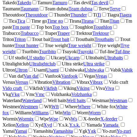
Takedo
Takedo
Tamuro
Tamuro
Tas devil
Tas devil
Taumann
Taumann
Team dubna
Team dubna
Terve
Terve
Theoutdoor
Theoutdoor
Thunder
Thunder
Ti
Ti
Tiagra
Tiagra
Tica
Tica
Time go
Time go
Tirana
Tirana
Titan
Titan
Tm
paste
Tm paste
Top box
Top box
Toughlon
Toughlon
Trabucco
Trabucco
Traper
Traper
Trektour
Trektour
Triton
Triton
Trout bait
Trout bait
Troutbaits
Troutbaits
Trout
hunter
Trout hunter
True weight
True weight
Trye weight
Trye
weight
Tsuribito
Tsuribito
Tsuyoki
Tsuyoki
Tuf-line
Tuf-line
Uf studio
Uf studio
Ukcarp
Ukcarp
Ultrabaits
Ultrabaits
Ultralightclub
Ultralightclub
Ultra strike
Ultra strike
Ultron
Ultron
Usami
Usami
Ushiwaka
Ushiwaka
Vabik
Vabik
Van daf
Van daf
Vanfook
Vanfook
Vegas
Vegas
Versus
Versus
Vibration
Vibration
Vibrax
Vibrax
Vido craft
Vido craft
Vikfish
Vikfish
Viking
Viking
Viva
Viva
Vkg
Vkg
Vmc
Vmc
Volzhanka
Volzhanka
Waterland
Waterland
Well baits
Well baits
Westman
Westman
Westmen
Westmen
Wft
Wft
Where
Where
White fox
White
fox
Williams
Williams
Win
Win
Worm
Worm
Wormix
Wormix
Wpe
Wpe
Ws
Ws
X-feeder
X-feeder
Xelion
Xelion
Xyd
Xyd
Y.s.k.
Y.s.k.
Yamada
Yamada
Yamai
Yamai
Yamashita
Yamashita
Ygk
Ygk
Yo-zuri
Yo-zuri