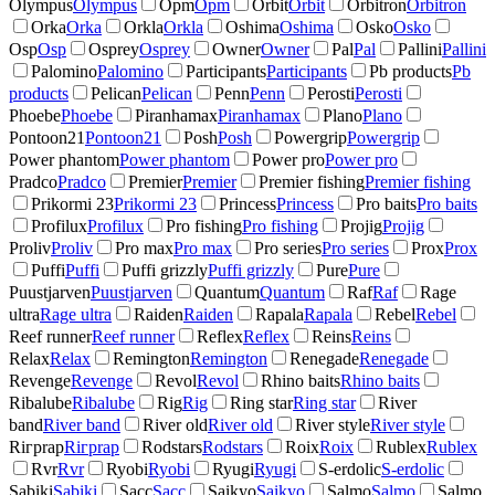
Olympus
Olympus
Opm
Opm
Orbit
Orbit
Orbitron
Orbitron
Orka
Orka
Orkla
Orkla
Oshima
Oshima
Osko
Osko
Osp
Osp
Osprey
Osprey
Owner
Owner
Pal
Pal
Pallini
Pallini
Palomino
Palomino
Participants
Participants
Pb products
Pb
products
Pelican
Pelican
Penn
Penn
Perosti
Perosti
Phoebe
Phoebe
Piranhamax
Piranhamax
Plano
Plano
Pontoon21
Pontoon21
Posh
Posh
Powergrip
Powergrip
Power phantom
Power phantom
Power pro
Power pro
Pradco
Pradco
Premier
Premier
Premier fishing
Premier fishing
Prikormi 23
Prikormi 23
Princess
Princess
Pro baits
Pro baits
Profilux
Profilux
Pro fishing
Pro fishing
Projig
Projig
Proliv
Proliv
Pro max
Pro max
Pro series
Pro series
Prox
Prox
Puffi
Puffi
Puffi grizzly
Puffi grizzly
Pure
Pure
Puustjarven
Puustjarven
Quantum
Quantum
Raf
Raf
Rage
ultra
Rage ultra
Raiden
Raiden
Rapala
Rapala
Rebel
Rebel
Reef runner
Reef runner
Reflex
Reflex
Reins
Reins
Relax
Relax
Remington
Remington
Renegade
Renegade
Revenge
Revenge
Revol
Revol
Rhino baits
Rhino baits
Ribalube
Ribalube
Rig
Rig
Ring star
Ring star
River
band
River band
River old
River old
River style
River style
Riгрrap
Riгрrap
Rodstars
Rodstars
Roix
Roix
Rublex
Rublex
Rvr
Rvr
Ryobi
Ryobi
Ryugi
Ryugi
S-erdolic
S-erdolic
Sabiki
Sabiki
Sacc
Sacc
Saikyo
Saikyo
Salmo
Salmo
Salmo