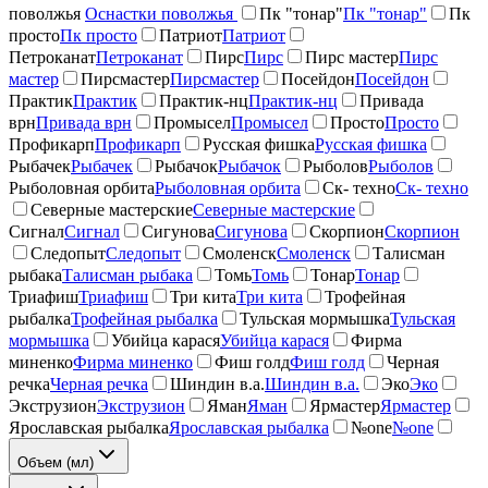
поволжья
Оснастки поволжья
Пк "тонар"
Пк "тонар"
Пк
просто
Пк просто
Патриот
Патриот
Петроканат
Петроканат
Пирс
Пирс
Пирс мастер
Пирс
мастер
Пирсмастер
Пирсмастер
Посейдон
Посейдон
Практик
Практик
Практик-нц
Практик-нц
Привада
врн
Привада врн
Промысел
Промысел
Просто
Просто
Профикарп
Профикарп
Русская фишка
Русская фишка
Рыбачек
Рыбачек
Рыбачок
Рыбачок
Рыболов
Рыболов
Рыболовная орбита
Рыболовная орбита
Ск- техно
Ск- техно
Северные мастерские
Северные мастерские
Сигнал
Сигнал
Сигунова
Сигунова
Скорпион
Скорпион
Следопыт
Следопыт
Смоленск
Смоленск
Талисман
рыбака
Талисман рыбака
Томь
Томь
Тонар
Тонар
Триафиш
Триафиш
Три кита
Три кита
Трофейная
рыбалка
Трофейная рыбалка
Тульская мормышка
Тульская
мормышка
Убийца карася
Убийца карася
Фирма
миненко
Фирма миненко
Фиш голд
Фиш голд
Черная
речка
Черная речка
Шиндин в.а.
Шиндин в.а.
Эко
Эко
Экструзион
Экструзион
Яман
Яман
Ярмастер
Ярмастер
Ярославская рыбалка
Ярославская рыбалка
№one
№one
Объем (мл)