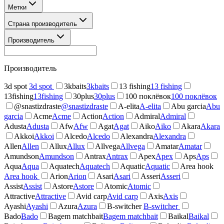
Метки
Страна производитель
Производитель
Производитель
3d spot
3d spot
3kbaits
3kbaits
13 fishing
13 fishing
13fishing
13fishing
30plus
30plus
100 поклёвок
100 поклёвок
@snastizdraste
@snastizdraste
A-elita
A-elita
Abu garcia
Abu
garcia
Acme
Acme
Action
Action
Admiral
Admiral
Adusta
Adusta
Afw
Afw
Agat
Agat
Aiko
Aiko
Akara
Akara
Akkoi
Akkoi
Alcedo
Alcedo
Alexandra
Alexandra
Allen
Allen
Allux
Allux
Allvega
Allvega
Amatar
Amatar
Amundson
Amundson
Antrax
Antrax
Apex
Apex
Aps
Aps
Aqua
Aqua
Aquatech
Aquatech
Aquatic
Aquatic
Area hook
Area hook
Arion
Arion
Asari
Asari
Asseri
Asseri
Assist
Assist
Astore
Astore
Atomic
Atomic
Attractive
Attractive
Avid carp
Avid carp
Axis
Axis
Ayashi
Ayashi
Azura
Azura
B-switcher
B-switcher
Bado
Bado
Bagem matchbait
Bagem matchbait
Baikal
Baikal