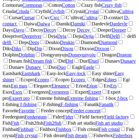
Cormoran
Cormoran
Cotton
Cotton
Crazy fish
Crazy fish
Criuda
Criuda
Cryfish
Cryfish
Crystal
Crystal
Cultiva
Cultiva
Cursar
Cursar
Cwc
Cwc
C`ultiva
C`ultiva
D-contact
D-
contact
Daiwa
Daiwa
Damiki
Damiki
Dardevle
Dardevle
Dayo
Dayo
Decoy
Decoy
Decoy
Decoy
Deeper
Deeper
Deepriver
Deepriver
Deja
Deja
Dejia
Dejia
Delfi
Delfi
delfi
delfi
Deps
Deps
Deukio
Deukio
Diamond
Diamond
Diks
Diks
Dip
Dip
Dixon
Dixon
Dixxon
Dixxon
Dolphin
Dolphin
Dongyunyuju
Dongyunyuju
Dragon
Dragon
Dream fish
Dream fish
Dtd
Dtd
Duel
Duel
Dunaev
Dunaev
Dunaev
Dunaev
Duo
Duo
Eagle
Eagle
Eastshark
Eastshark
Easy-lock
Easy-lock
Easy shiner
Easy
shiner
Ecopro
Ecopro
Ecopro
Ecopro
Edges
Edges
Egi
max
Egi max
Elegance
Elegance
Erion
Erion
Ers
Ers
Esox
Esox
Evergreen
Evergreen
Expert
Expert
Expert
pro
Expert pro
Extreme fishing
Extreme fishing
f-box
f-box
f-fishing
f-fishing
F-fishing
F-fishing
Fanatik
Fanatik
Favorite
Favorite
Feeder concept
Feeder concept
Feedergum
Feedergum
Fider
Fider
Field factory
Field factory
Fish
Fish
Fish2fish
Fish2fish
Fish art studio
Fish art studio
Fishbait
Fishbait
Fishbox
Fishbox
Fish cristal
Fish cristal
Fish
crystal
Fish crystal
Fish dream
Fish dream
Fisherbox
Fisherbox