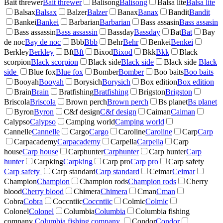
Bait threwer
Bait threwer
Balisong
Balisong
Balsa lite
Balsa lite
Balsax
Balsax
Balzer
Balzer
Banax
Banax
Bandit
Bandit
Bankei
Bankei
Barbarian
Barbarian
Bass assasin
Bass assasin
Bass assassin
Bass assassin
Bassday
Bassday
Bat
Bat
Bay
de noc
Bay de noc
Bbb
Bbb
Behr
Behr
Benkei
Benkei
Berkley
Berkley
Bft
Bft
Bixod
Bixod
Bkk
Bkk
Black
scorpion
Black scorpion
Black side
Black side
Black side
Black
side
Blue fox
Blue fox
Bomber
Bomber
Boo baits
Boo baits
Booyah
Booyah
Borysich
Borysich
Box edition
Box edition
Brain
Brain
Bratfishing
Bratfishing
Brigston
Brigston
Briscola
Briscola
Brown perch
Brown perch
Bs planet
Bs planet
Byron
Byron
C&f design
C&f design
Caiman
Caiman
Calypso
Calypso
Camping world
Camping world
Cannelle
Cannelle
Cargo
Cargo
Caroline
Caroline
Carp
Carp
Carpacademy
Carpacademy
Carpella
Carpella
Carp
house
Carp house
Carphunter
Carphunter
Carp hunter
Carp
hunter
Carpking
Carpking
Carp pro
Carp pro
Carp safety
Carp safety
Carp standard
Carp standard
Ceimar
Ceimar
Champion
Champion
Champion rods
Champion rods
Cherry
blood
Cherry blood
Chimera
Chimera
Cman
Cman
Cobra
Cobra
Coccntiic
Coccntiic
Colmic
Colmic
Colonel
Colonel
Columbia
Columbia
Columbia fishing
company
Columbia fishing company
Condor
Condor