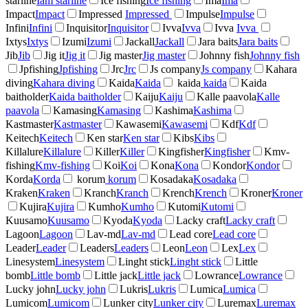
starline
Iam starline
Ice fishing
Ice fishing
Ima
Ima
Impact
Impact
Impressed
Impressed
Impulse
Impulse
Infini
Infini
Inquisitor
Inquisitor
Ivva
Ivva
Ivva
Ivva
Ixtys
Ixtys
Izumi
Izumi
Jackall
Jackall
Jara baits
Jara baits
Jib
Jib
Jig it
Jig it
Jig master
Jig master
Johnny fish
Johnny fish
Jpfishing
Jpfishing
Jrc
Jrc
Js company
Js company
Kahara
diving
Kahara diving
Kaida
Kaida
kaida
kaida
Kaida
baitholder
Kaida baitholder
Kaiju
Kaiju
Kalle paavola
Kalle
paavola
Kamasing
Kamasing
Kashima
Kashima
Kastmaster
Kastmaster
Kawasemi
Kawasemi
Kdf
Kdf
Keitech
Keitech
Ken star
Ken star
Kibs
Kibs
Killalure
Killalure
Killer
Killer
Kingfisher
Kingfisher
Kmv-
fishing
Kmv-fishing
Koi
Koi
Kona
Kona
Kondor
Kondor
Korda
Korda
korum
korum
Kosadaka
Kosadaka
Kraken
Kraken
Kranch
Kranch
Krench
Krench
Kroner
Kroner
Kujira
Kujira
Kumho
Kumho
Kutomi
Kutomi
Kuusamo
Kuusamo
Kyoda
Kyoda
Lacky craft
Lacky craft
Lagoon
Lagoon
Lav-md
Lav-md
Lead core
Lead core
Leader
Leader
Leaders
Leaders
Leon
Leon
Lex
Lex
Linesystem
Linesystem
Linght stick
Linght stick
Little
bomb
Little bomb
Little jack
Little jack
Lowrance
Lowrance
Lucky john
Lucky john
Lukris
Lukris
Lumica
Lumica
Lumicom
Lumicom
Lunker city
Lunker city
Luremax
Luremax