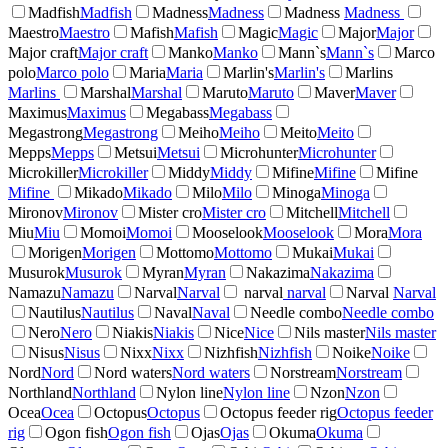
Madfish
Madfish
Madness
Madness
Madness
Madness
Maestro
Maestro
Mafish
Mafish
Magic
Magic
Major
Major
Major craft
Major craft
Manko
Manko
Mann`s
Mann`s
Marco
polo
Marco polo
Maria
Maria
Marlin's
Marlin's
Marlins
Marlins
Marshal
Marshal
Maruto
Maruto
Maver
Maver
Maximus
Maximus
Megabass
Megabass
Megastrong
Megastrong
Meiho
Meiho
Meito
Meito
Mepps
Mepps
Metsui
Metsui
Microhunter
Microhunter
Microkiller
Microkiller
Middy
Middy
Mifine
Mifine
Mifine
Mifine
Mikado
Mikado
Milo
Milo
Minoga
Minoga
Mironov
Mironov
Mister cro
Mister cro
Mitchell
Mitchell
Miu
Miu
Momoi
Momoi
Mooselook
Mooselook
Mora
Mora
Morigen
Morigen
Mottomo
Mottomo
Mukai
Mukai
Musurok
Musurok
Myran
Myran
Nakazima
Nakazima
Namazu
Namazu
Narval
Narval
narval
narval
Narval
Narval
Nautilus
Nautilus
Naval
Naval
Needle combo
Needle combo
Nero
Nero
Niakis
Niakis
Nice
Nice
Nils master
Nils master
Nisus
Nisus
Nixx
Nixx
Nizhfish
Nizhfish
Noike
Noike
Nord
Nord
Nord waters
Nord waters
Norstream
Norstream
Northland
Northland
Nylon line
Nylon line
Nzon
Nzon
Ocea
Ocea
Octopus
Octopus
Octopus feeder rig
Octopus feeder
rig
Ogon fish
Ogon fish
Ojas
Ojas
Okuma
Okuma