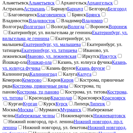
Альметьевск
Альметьевск
Архангельск
Архангельск
Астрахань
Астрахань
Барнаул
Барнаул
Белгород
Белгород
Благовещенск
Благовещенск
Брянск
Брянск
Владивосток
Владивосток
Владимир
Владимир
Волгоград
Волгоград
Вологда
Вологда
Воронеж
Воронеж
Екатеринбург, ул. вильгельма де геннина
Екатеринбург, ул.
вильгельма де геннина
Екатеринбург, ул.
малышева
Екатеринбург, ул. малышева
Екатеринбург, ул.
татищева
Екатеринбург, ул. татищева
Иваново, ул.
лежневская
Иваново, ул. лежневская
Иркутск
Иркутск
Йошкар-ола
Йошкар-ола
Казань, ул. юлиуса фучика
Казань,
ул. юлиуса фучика
Казань фрунзе
Казань фрунзе
Калининград
Калининград
Калуга
Калуга
Кемерово
Кемерово
Киров
Киров
Кострома, пряничные
ряды
Кострома, пряничные ряды
Кострома, тц
паново
Кострома, тц паново
Кострома, ул. титова
Кострома,
ул. титова
Краснодар
Краснодар
Красноярск
Красноярск
Курган
Курган
Курск
Курск
Липецк
Липецк
Москва
Москва
Мурманск
Мурманск
Набережные
челны
Набережные челны
Нижневартовск
Нижневартовск
Нижний новгород, пр-т. ленина
Нижний новгород, пр-т.
ленина
Нижний новгород, ул. бекетова
Нижний новгород,