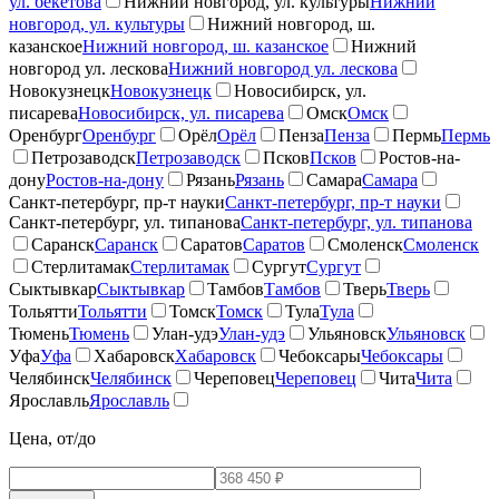
ул. бекетова
Нижний новгород, ул. культуры
Нижний
новгород, ул. культуры
Нижний новгород, ш.
казанское
Нижний новгород, ш. казанское
Нижний
новгород ул. лескова
Нижний новгород ул. лескова
Новокузнецк
Новокузнецк
Новосибирск, ул.
писарева
Новосибирск, ул. писарева
Омск
Омск
Оренбург
Оренбург
Орёл
Орёл
Пенза
Пенза
Пермь
Пермь
Петрозаводск
Петрозаводск
Псков
Псков
Ростов-на-
дону
Ростов-на-дону
Рязань
Рязань
Самара
Самара
Санкт-петербург, пр-т науки
Санкт-петербург, пр-т науки
Санкт-петербург, ул. типанова
Санкт-петербург, ул. типанова
Саранск
Саранск
Саратов
Саратов
Смоленск
Смоленск
Стерлитамак
Стерлитамак
Сургут
Сургут
Сыктывкар
Сыктывкар
Тамбов
Тамбов
Тверь
Тверь
Тольятти
Тольятти
Томск
Томск
Тула
Тула
Тюмень
Тюмень
Улан-удэ
Улан-удэ
Ульяновск
Ульяновск
Уфа
Уфа
Хабаровск
Хабаровск
Чебоксары
Чебоксары
Челябинск
Челябинск
Череповец
Череповец
Чита
Чита
Ярославль
Ярославль
Цена, от/до