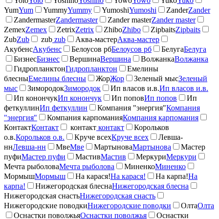
Yolo
Yolo
Yoshino
Yoshino
Yowo
Yowo
Yuko
Yuko
Yum
Yum
Yummy
Yummy
Yumoshi
Yumoshi
Zander
Zander
Zandermaster
Zandermaster
Zander master
Zander master
Zemex
Zemex
Zetrix
Zetrix
Zhibo
Zhibo
Zipbaits
Zipbaits
Zub
Zub
zub
zub
Аква-мастер
Аква-мастер
Акубенс
Акубенс
Белоусов рб
Белоусов рб
Белуга
Белуга
Бизнес
Бизнес
Вершина
Вершина
Волжанка
Волжанка
Гидропланктон
Гидропланктон
Емелины
блесны
Емелины блесны
Жор
Жор
Зеленый мыс
Зеленый
мыс
Зимородок
Зимородок
Ип власов и.в.
Ип власов и.в.
Ип конончук
Ип конончук
Ип попов
Ип попов
Ип
феткуллин
Ип феткуллин
Компания "энергия"
Компания
"энергия"
Компания карпомания
Компания карпомания
Контакт
Контакт
контакт
контакт
Корольков
о.в.
Корольков о.в.
Круче всех
Круче всех
Левша-
нн
Левша-нн
Мве
Мве
Мартынова
Мартынова
Мастер
пуфи
Мастер пуфи
Мастив
Мастив
Меркури
Меркури
Мечта рыболова
Мечта рыболова
Миненко
Миненко
Мормыш
Мормыш
На карася!
На карася!
На карпа!
На
карпа!
Нижегородская блесна
Нижегородская блесна
Нижегородская снасть
Нижегородская снасть
Нижегородские поводки
Нижегородские поводки
Олта
Олта
Оснастки поволжья
Оснастки поволжья
Оснастки