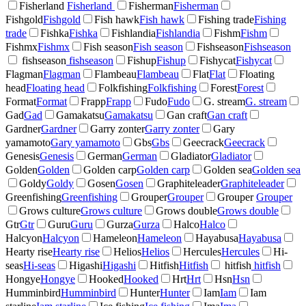
Fisherland
Fisherland
Fisherman
Fisherman
Fishgold
Fishgold
Fish hawk
Fish hawk
Fishing trade
Fishing
trade
Fishka
Fishka
Fishlandia
Fishlandia
Fishm
Fishm
Fishmx
Fishmx
Fish season
Fish season
Fishseason
Fishseason
fishseason
fishseason
Fishup
Fishup
Fishycat
Fishycat
Flagman
Flagman
Flambeau
Flambeau
Flat
Flat
Floating
head
Floating head
Folkfishing
Folkfishing
Forest
Forest
Format
Format
Frapp
Frapp
Fudo
Fudo
G. stream
G. stream
Gad
Gad
Gamakatsu
Gamakatsu
Gan craft
Gan craft
Gardner
Gardner
Garry zonter
Garry zonter
Gary
yamamoto
Gary yamamoto
Gbs
Gbs
Geecrack
Geecrack
Genesis
Genesis
German
German
Gladiator
Gladiator
Golden
Golden
Golden carp
Golden carp
Golden sea
Golden sea
Goldy
Goldy
Gosen
Gosen
Graphiteleader
Graphiteleader
Greenfishing
Greenfishing
Grouper
Grouper
Grouper
Grouper
Grows culture
Grows culture
Grows double
Grows double
Gtr
Gtr
Guru
Guru
Gurza
Gurza
Halco
Halco
Halcyon
Halcyon
Hameleon
Hameleon
Hayabusa
Hayabusa
Hearty rise
Hearty rise
Helios
Helios
Hercules
Hercules
Hi-
seas
Hi-seas
Higashi
Higashi
Hitfish
Hitfish
hitfish
hitfish
Hongye
Hongye
Hooked
Hooked
Hrt
Hrt
Hsn
Hsn
Humminbird
Humminbird
Hunter
Hunter
Iam
Iam
Iam