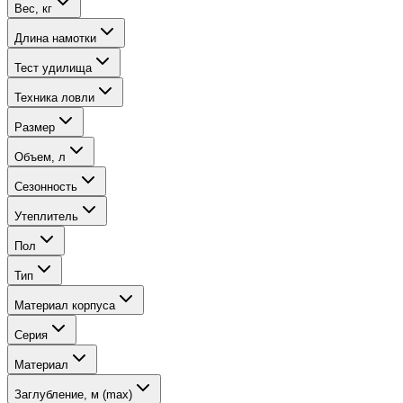
Вес, кг
Длина намотки
Тест удилища
Техника ловли
Размер
Объем, л
Сезонность
Утеплитель
Пол
Тип
Материал корпуса
Серия
Материал
Заглубление, м (max)