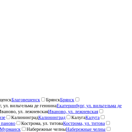
щенск
Благовещенск
Брянск
Брянск
, ул. вильгельма де геннина
Екатеринбург, ул. вильгельма де
Иваново, ул. лежневская
Иваново, ул. лежневская
нзе
Калининград
Калининград
Калуга
Калуга
 паново
Кострома, ул. титова
Кострома, ул. титова
Мурманск
Набережные челны
Набережные челны