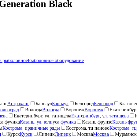
Generation Black
 рыболовное
Рыболовное оборудование
ань
Астрахань
Барнаул
Барнаул
Белгород
Белгород
Благове
олгоград
Вологда
Вологда
Воронеж
Воронеж
Екатеринбург
шева
Екатеринбург, ул. татищева
Екатеринбург, ул. татищева
са фучика
Казань, ул. юлиуса фучика
Казань фрунзе
Казань фру
ды
Кострома, пряничные ряды
Кострома, тц паново
Кострома, тц
н
Курск
Курск
Липецк
Липецк
Москва
Москва
Мурманск