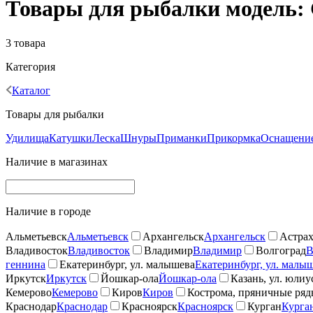
Товары для рыбалки модель: 
3 товара
Категория
Каталог
Товары для рыбалки
Удилища
Катушки
Леска
Шнуры
Приманки
Прикормка
Оснащение
Наличие в магазинах
Наличие в городе
Альметьевск
Альметьевск
Архангельск
Архангельск
Астрах
Владивосток
Владивосток
Владимир
Владимир
Волгоград
В
геннина
Екатеринбург, ул. малышева
Екатеринбург, ул. малы
Иркутск
Иркутск
Йошкар-ола
Йошкар-ола
Казань, ул. юлиу
Кемерово
Кемерово
Киров
Киров
Кострома, пряничные ря
Краснодар
Краснодар
Красноярск
Красноярск
Курган
Курга