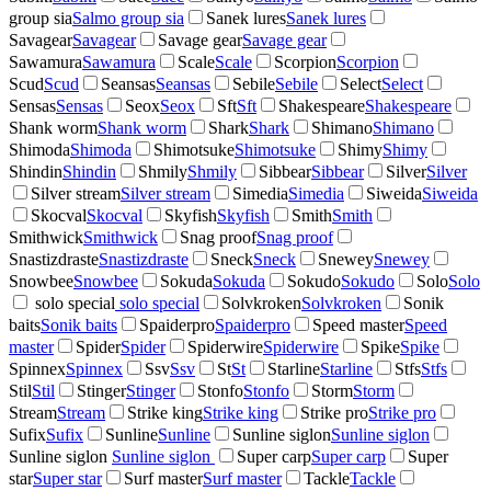
group sia
Salmo group sia
Sanek lures
Sanek lures
Savagear
Savagear
Savage gear
Savage gear
Sawamura
Sawamura
Scale
Scale
Scorpion
Scorpion
Scud
Scud
Seansas
Seansas
Sebile
Sebile
Select
Select
Sensas
Sensas
Seox
Seox
Sft
Sft
Shakespeare
Shakespeare
Shank worm
Shank worm
Shark
Shark
Shimano
Shimano
Shimoda
Shimoda
Shimotsuke
Shimotsuke
Shimy
Shimy
Shindin
Shindin
Shmily
Shmily
Sibbear
Sibbear
Silver
Silver
Silver stream
Silver stream
Simedia
Simedia
Siweida
Siweida
Skocval
Skocval
Skyfish
Skyfish
Smith
Smith
Smithwick
Smithwick
Snag proof
Snag proof
Snastizdraste
Snastizdraste
Sneck
Sneck
Snewey
Snewey
Snowbee
Snowbee
Sokuda
Sokuda
Sokudo
Sokudo
Solo
Solo
solo special
solo special
Solvkroken
Solvkroken
Sonik
baits
Sonik baits
Spaiderpro
Spaiderpro
Speed master
Speed
master
Spider
Spider
Spiderwire
Spiderwire
Spike
Spike
Spinnex
Spinnex
Ssv
Ssv
St
St
Starline
Starline
Stfs
Stfs
Stil
Stil
Stinger
Stinger
Stonfo
Stonfo
Storm
Storm
Stream
Stream
Strike king
Strike king
Strike pro
Strike pro
Sufix
Sufix
Sunline
Sunline
Sunline siglon
Sunline siglon
Sunline siglon
Sunline siglon
Super carp
Super carp
Super
star
Super star
Surf master
Surf master
Tackle
Tackle