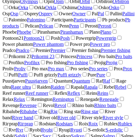
Olympus
Olympus
Opm
Opm
Orbit
Orbit
Orbitron
Orbitron
Orka
Orka
Orkla
Orkla
Oshima
Oshima
Osko
Osko
Osp
Osp
Osprey
Osprey
Owner
Owner
Pal
Pal
Pallini
Pallini
Palomino
Palomino
Participants
Participants
Pb products
Pb
products
Pelican
Pelican
Penn
Penn
Perosti
Perosti
Phoebe
Phoebe
Piranhamax
Piranhamax
Plano
Plano
Pontoon21
Pontoon21
Posh
Posh
Powergrip
Powergrip
Power phantom
Power phantom
Power pro
Power pro
Pradco
Pradco
Premier
Premier
Premier fishing
Premier fishing
Prikormi 23
Prikormi 23
Princess
Princess
Pro baits
Pro baits
Profilux
Profilux
Pro fishing
Pro fishing
Projig
Projig
Proliv
Proliv
Pro max
Pro max
Pro series
Pro series
Prox
Prox
Puffi
Puffi
Puffi grizzly
Puffi grizzly
Pure
Pure
Puustjarven
Puustjarven
Quantum
Quantum
Raf
Raf
Rage
ultra
Rage ultra
Raiden
Raiden
Rapala
Rapala
Rebel
Rebel
Reef runner
Reef runner
Reflex
Reflex
Reins
Reins
Relax
Relax
Remington
Remington
Renegade
Renegade
Revenge
Revenge
Revol
Revol
Rhino baits
Rhino baits
Ribalube
Ribalube
Rig
Rig
Ring star
Ring star
River
band
River band
River old
River old
River style
River style
Riгрrap
Riгрrap
Rodstars
Rodstars
Roix
Roix
Rublex
Rublex
Rvr
Rvr
Ryobi
Ryobi
Ryugi
Ryugi
S-erdolic
S-erdolic
Sabiki
Sabiki
Sacc
Sacc
Saikyo
Saikyo
Salmo
Salmo
Salmo