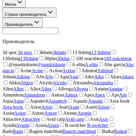
Метки
Страна производитель
Производитель
Производитель
3d spot
3d spot
3kbaits
3kbaits
13 fishing
13 fishing
13fishing
13fishing
30plus
30plus
100 поклёвок
100 поклёвок
@snastizdraste
@snastizdraste
A-elita
A-elita
Abu garcia
Abu
garcia
Acme
Acme
Action
Action
Admiral
Admiral
Adusta
Adusta
Afw
Afw
Agat
Agat
Aiko
Aiko
Akara
Akara
Akkoi
Akkoi
Alcedo
Alcedo
Alexandra
Alexandra
Allen
Allen
Allux
Allux
Allvega
Allvega
Amatar
Amatar
Amundson
Amundson
Antrax
Antrax
Apex
Apex
Aps
Aps
Aqua
Aqua
Aquatech
Aquatech
Aquatic
Aquatic
Area hook
Area hook
Arion
Arion
Asari
Asari
Asseri
Asseri
Assist
Assist
Astore
Astore
Atomic
Atomic
Attractive
Attractive
Avid carp
Avid carp
Axis
Axis
Ayashi
Ayashi
Azura
Azura
B-switcher
B-switcher
Bado
Bado
Bagem matchbait
Bagem matchbait
Baikal
Baikal