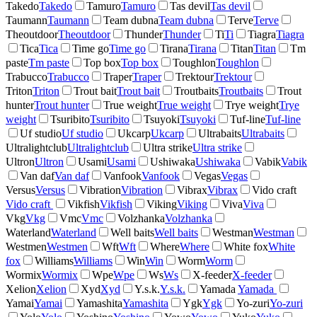
Takedo
Takedo
Tamuro
Tamuro
Tas devil
Tas devil
Taumann
Taumann
Team dubna
Team dubna
Terve
Terve
Theoutdoor
Theoutdoor
Thunder
Thunder
Ti
Ti
Tiagra
Tiagra
Tica
Tica
Time go
Time go
Tirana
Tirana
Titan
Titan
Tm
paste
Tm paste
Top box
Top box
Toughlon
Toughlon
Trabucco
Trabucco
Traper
Traper
Trektour
Trektour
Triton
Triton
Trout bait
Trout bait
Troutbaits
Troutbaits
Trout
hunter
Trout hunter
True weight
True weight
Trye weight
Trye
weight
Tsuribito
Tsuribito
Tsuyoki
Tsuyoki
Tuf-line
Tuf-line
Uf studio
Uf studio
Ukcarp
Ukcarp
Ultrabaits
Ultrabaits
Ultralightclub
Ultralightclub
Ultra strike
Ultra strike
Ultron
Ultron
Usami
Usami
Ushiwaka
Ushiwaka
Vabik
Vabik
Van daf
Van daf
Vanfook
Vanfook
Vegas
Vegas
Versus
Versus
Vibration
Vibration
Vibrax
Vibrax
Vido craft
Vido craft
Vikfish
Vikfish
Viking
Viking
Viva
Viva
Vkg
Vkg
Vmc
Vmc
Volzhanka
Volzhanka
Waterland
Waterland
Well baits
Well baits
Westman
Westman
Westmen
Westmen
Wft
Wft
Where
Where
White fox
White
fox
Williams
Williams
Win
Win
Worm
Worm
Wormix
Wormix
Wpe
Wpe
Ws
Ws
X-feeder
X-feeder
Xelion
Xelion
Xyd
Xyd
Y.s.k.
Y.s.k.
Yamada
Yamada
Yamai
Yamai
Yamashita
Yamashita
Ygk
Ygk
Yo-zuri
Yo-zuri