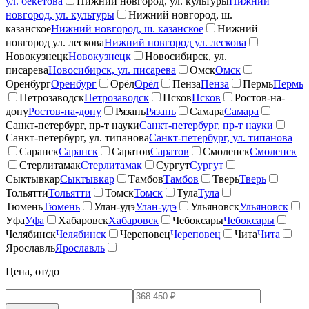
ул. бекетова
Нижний новгород, ул. культуры
Нижний
новгород, ул. культуры
Нижний новгород, ш.
казанское
Нижний новгород, ш. казанское
Нижний
новгород ул. лескова
Нижний новгород ул. лескова
Новокузнецк
Новокузнецк
Новосибирск, ул.
писарева
Новосибирск, ул. писарева
Омск
Омск
Оренбург
Оренбург
Орёл
Орёл
Пенза
Пенза
Пермь
Пермь
Петрозаводск
Петрозаводск
Псков
Псков
Ростов-на-
дону
Ростов-на-дону
Рязань
Рязань
Самара
Самара
Санкт-петербург, пр-т науки
Санкт-петербург, пр-т науки
Санкт-петербург, ул. типанова
Санкт-петербург, ул. типанова
Саранск
Саранск
Саратов
Саратов
Смоленск
Смоленск
Стерлитамак
Стерлитамак
Сургут
Сургут
Сыктывкар
Сыктывкар
Тамбов
Тамбов
Тверь
Тверь
Тольятти
Тольятти
Томск
Томск
Тула
Тула
Тюмень
Тюмень
Улан-удэ
Улан-удэ
Ульяновск
Ульяновск
Уфа
Уфа
Хабаровск
Хабаровск
Чебоксары
Чебоксары
Челябинск
Челябинск
Череповец
Череповец
Чита
Чита
Ярославль
Ярославль
Цена, от/до