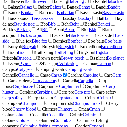
Bait threwer
Bait threwer
Balisong
Balisong
Balsa lite
Balsa lite
Balsax
Balsax
Balzer
Balzer
Banax
Banax
Bandit
Bandit
Bankei
Bankei
Barbarian
Barbarian
Bass assasin
Bass assasin
Bass assassin
Bass assassin
Bassday
Bassday
Bat
Bat
Bay
de noc
Bay de noc
Bbb
Bbb
Behr
Behr
Benkei
Benkei
Berkley
Berkley
Bft
Bft
Bixod
Bixod
Bkk
Bkk
Black
scorpion
Black scorpion
Black side
Black side
Black side
Black
side
Blue fox
Blue fox
Bomber
Bomber
Boo baits
Boo baits
Booyah
Booyah
Borysich
Borysich
Box edition
Box edition
Brain
Brain
Bratfishing
Bratfishing
Brigston
Brigston
Briscola
Briscola
Brown perch
Brown perch
Bs planet
Bs planet
Byron
Byron
C&f design
C&f design
Caiman
Caiman
Calypso
Calypso
Camping world
Camping world
Cannelle
Cannelle
Cargo
Cargo
Caroline
Caroline
Carp
Carp
Carpacademy
Carpacademy
Carpella
Carpella
Carp
house
Carp house
Carphunter
Carphunter
Carp hunter
Carp
hunter
Carpking
Carpking
Carp pro
Carp pro
Carp safety
Carp safety
Carp standard
Carp standard
Ceimar
Ceimar
Champion
Champion
Champion rods
Champion rods
Cherry
blood
Cherry blood
Chimera
Chimera
Cman
Cman
Cobra
Cobra
Coccntiic
Coccntiic
Colmic
Colmic
Colonel
Colonel
Columbia
Columbia
Columbia fishing
company
Columbia fishing company
Condor
Condor