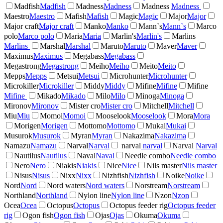
Madfish
Madfish
Madness
Madness
Madness
Madness
Maestro
Maestro
Mafish
Mafish
Magic
Magic
Major
Major
Major craft
Major craft
Manko
Manko
Mann`s
Mann`s
Marco
polo
Marco polo
Maria
Maria
Marlin's
Marlin's
Marlins
Marlins
Marshal
Marshal
Maruto
Maruto
Maver
Maver
Maximus
Maximus
Megabass
Megabass
Megastrong
Megastrong
Meiho
Meiho
Meito
Meito
Mepps
Mepps
Metsui
Metsui
Microhunter
Microhunter
Microkiller
Microkiller
Middy
Middy
Mifine
Mifine
Mifine
Mifine
Mikado
Mikado
Milo
Milo
Minoga
Minoga
Mironov
Mironov
Mister cro
Mister cro
Mitchell
Mitchell
Miu
Miu
Momoi
Momoi
Mooselook
Mooselook
Mora
Mora
Morigen
Morigen
Mottomo
Mottomo
Mukai
Mukai
Musurok
Musurok
Myran
Myran
Nakazima
Nakazima
Namazu
Namazu
Narval
Narval
narval
narval
Narval
Narval
Nautilus
Nautilus
Naval
Naval
Needle combo
Needle combo
Nero
Nero
Niakis
Niakis
Nice
Nice
Nils master
Nils master
Nisus
Nisus
Nixx
Nixx
Nizhfish
Nizhfish
Noike
Noike
Nord
Nord
Nord waters
Nord waters
Norstream
Norstream
Northland
Northland
Nylon line
Nylon line
Nzon
Nzon
Ocea
Ocea
Octopus
Octopus
Octopus feeder rig
Octopus feeder
rig
Ogon fish
Ogon fish
Ojas
Ojas
Okuma
Okuma