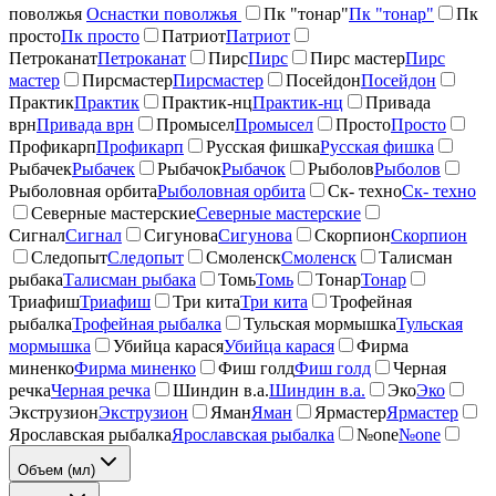
поволжья
Оснастки поволжья
Пк "тонар"
Пк "тонар"
Пк
просто
Пк просто
Патриот
Патриот
Петроканат
Петроканат
Пирс
Пирс
Пирс мастер
Пирс
мастер
Пирсмастер
Пирсмастер
Посейдон
Посейдон
Практик
Практик
Практик-нц
Практик-нц
Привада
врн
Привада врн
Промысел
Промысел
Просто
Просто
Профикарп
Профикарп
Русская фишка
Русская фишка
Рыбачек
Рыбачек
Рыбачок
Рыбачок
Рыболов
Рыболов
Рыболовная орбита
Рыболовная орбита
Ск- техно
Ск- техно
Северные мастерские
Северные мастерские
Сигнал
Сигнал
Сигунова
Сигунова
Скорпион
Скорпион
Следопыт
Следопыт
Смоленск
Смоленск
Талисман
рыбака
Талисман рыбака
Томь
Томь
Тонар
Тонар
Триафиш
Триафиш
Три кита
Три кита
Трофейная
рыбалка
Трофейная рыбалка
Тульская мормышка
Тульская
мормышка
Убийца карася
Убийца карася
Фирма
миненко
Фирма миненко
Фиш голд
Фиш голд
Черная
речка
Черная речка
Шиндин в.а.
Шиндин в.а.
Эко
Эко
Экструзион
Экструзион
Яман
Яман
Ярмастер
Ярмастер
Ярославская рыбалка
Ярославская рыбалка
№one
№one
Объем (мл)