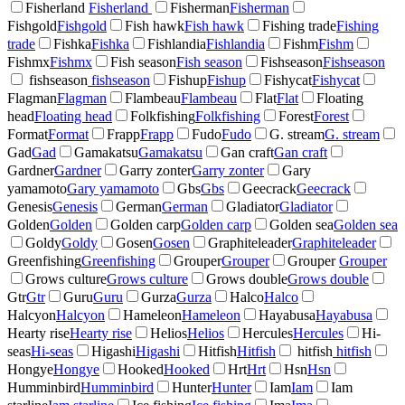
Fisherland
Fisherland
Fisherman
Fisherman
Fishgold
Fishgold
Fish hawk
Fish hawk
Fishing trade
Fishing
trade
Fishka
Fishka
Fishlandia
Fishlandia
Fishm
Fishm
Fishmx
Fishmx
Fish season
Fish season
Fishseason
Fishseason
fishseason
fishseason
Fishup
Fishup
Fishycat
Fishycat
Flagman
Flagman
Flambeau
Flambeau
Flat
Flat
Floating
head
Floating head
Folkfishing
Folkfishing
Forest
Forest
Format
Format
Frapp
Frapp
Fudo
Fudo
G. stream
G. stream
Gad
Gad
Gamakatsu
Gamakatsu
Gan craft
Gan craft
Gardner
Gardner
Garry zonter
Garry zonter
Gary
yamamoto
Gary yamamoto
Gbs
Gbs
Geecrack
Geecrack
Genesis
Genesis
German
German
Gladiator
Gladiator
Golden
Golden
Golden carp
Golden carp
Golden sea
Golden sea
Goldy
Goldy
Gosen
Gosen
Graphiteleader
Graphiteleader
Greenfishing
Greenfishing
Grouper
Grouper
Grouper
Grouper
Grows culture
Grows culture
Grows double
Grows double
Gtr
Gtr
Guru
Guru
Gurza
Gurza
Halco
Halco
Halcyon
Halcyon
Hameleon
Hameleon
Hayabusa
Hayabusa
Hearty rise
Hearty rise
Helios
Helios
Hercules
Hercules
Hi-
seas
Hi-seas
Higashi
Higashi
Hitfish
Hitfish
hitfish
hitfish
Hongye
Hongye
Hooked
Hooked
Hrt
Hrt
Hsn
Hsn
Humminbird
Humminbird
Hunter
Hunter
Iam
Iam
Iam