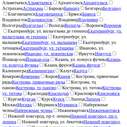
Альметьевск
Альметьевск
Архангельск
Архангельск
Астрахань
Астрахань
Барнаул
Барнаул
Белгород
Белгород
Благовещенск
Благовещенск
Брянск
Брянск
Владивосток
Владивосток
Владимир
Владимир
Волгоград
Волгоград
Вологда
Вологда
Воронеж
Воронеж
Екатеринбург, ул. вильгельма де геннина
Екатеринбург, ул.
вильгельма де геннина
Екатеринбург, ул.
малышева
Екатеринбург, ул. малышева
Екатеринбург, ул.
татищева
Екатеринбург, ул. татищева
Иваново, ул.
лежневская
Иваново, ул. лежневская
Иркутск
Иркутск
Йошкар-ола
Йошкар-ола
Казань, ул. юлиуса фучика
Казань,
ул. юлиуса фучика
Казань фрунзе
Казань фрунзе
Калининград
Калининград
Калуга
Калуга
Кемерово
Кемерово
Киров
Киров
Кострома, пряничные
ряды
Кострома, пряничные ряды
Кострома, тц
паново
Кострома, тц паново
Кострома, ул. титова
Кострома,
ул. титова
Краснодар
Краснодар
Красноярск
Красноярск
Курган
Курган
Курск
Курск
Липецк
Липецк
Москва
Москва
Мурманск
Мурманск
Набережные
челны
Набережные челны
Нижневартовск
Нижневартовск
Нижний новгород, пр-т. ленина
Нижний новгород, пр-т.
ленина
Нижний новгород, ул. бекетова
Нижний новгород,