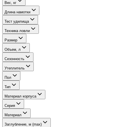
Вес, кг
Длина намотки
Тест удилища
Техника ловли
Размер
Объем, л
Сезонность
Утеплитель
Пол
Тип
Материал корпуса
Серия
Материал
Заглубление, м (max)