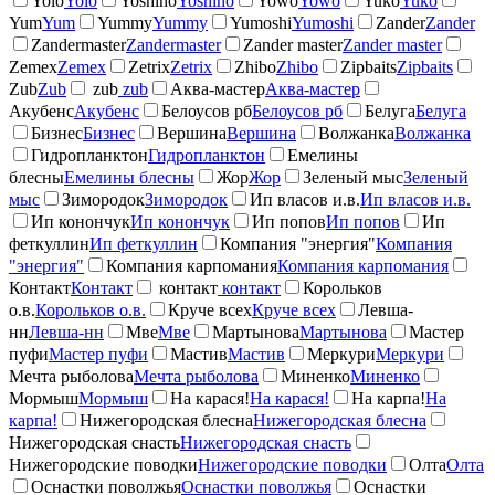
Yolo
Yolo
Yoshino
Yoshino
Yowo
Yowo
Yuko
Yuko
Yum
Yum
Yummy
Yummy
Yumoshi
Yumoshi
Zander
Zander
Zandermaster
Zandermaster
Zander master
Zander master
Zemex
Zemex
Zetrix
Zetrix
Zhibo
Zhibo
Zipbaits
Zipbaits
Zub
Zub
zub
zub
Аква-мастер
Аква-мастер
Акубенс
Акубенс
Белоусов рб
Белоусов рб
Белуга
Белуга
Бизнес
Бизнес
Вершина
Вершина
Волжанка
Волжанка
Гидропланктон
Гидропланктон
Емелины
блесны
Емелины блесны
Жор
Жор
Зеленый мыс
Зеленый
мыс
Зимородок
Зимородок
Ип власов и.в.
Ип власов и.в.
Ип конончук
Ип конончук
Ип попов
Ип попов
Ип
феткуллин
Ип феткуллин
Компания "энергия"
Компания
"энергия"
Компания карпомания
Компания карпомания
Контакт
Контакт
контакт
контакт
Корольков
о.в.
Корольков о.в.
Круче всех
Круче всех
Левша-
нн
Левша-нн
Мве
Мве
Мартынова
Мартынова
Мастер
пуфи
Мастер пуфи
Мастив
Мастив
Меркури
Меркури
Мечта рыболова
Мечта рыболова
Миненко
Миненко
Мормыш
Мормыш
На карася!
На карася!
На карпа!
На
карпа!
Нижегородская блесна
Нижегородская блесна
Нижегородская снасть
Нижегородская снасть
Нижегородские поводки
Нижегородские поводки
Олта
Олта
Оснастки поволжья
Оснастки поволжья
Оснастки