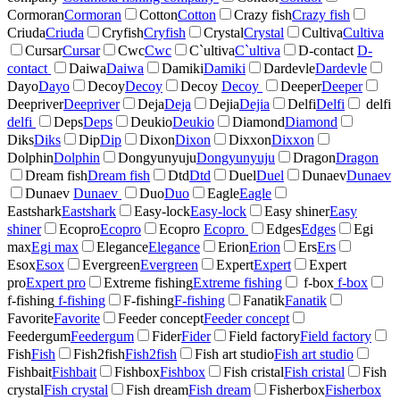
Cormoran
Cormoran
Cotton
Cotton
Crazy fish
Crazy fish
Criuda
Criuda
Cryfish
Cryfish
Crystal
Crystal
Cultiva
Cultiva
Cursar
Cursar
Cwc
Cwc
C`ultiva
C`ultiva
D-contact
D-
contact
Daiwa
Daiwa
Damiki
Damiki
Dardevle
Dardevle
Dayo
Dayo
Decoy
Decoy
Decoy
Decoy
Deeper
Deeper
Deepriver
Deepriver
Deja
Deja
Dejia
Dejia
Delfi
Delfi
delfi
delfi
Deps
Deps
Deukio
Deukio
Diamond
Diamond
Diks
Diks
Dip
Dip
Dixon
Dixon
Dixxon
Dixxon
Dolphin
Dolphin
Dongyunyuju
Dongyunyuju
Dragon
Dragon
Dream fish
Dream fish
Dtd
Dtd
Duel
Duel
Dunaev
Dunaev
Dunaev
Dunaev
Duo
Duo
Eagle
Eagle
Eastshark
Eastshark
Easy-lock
Easy-lock
Easy shiner
Easy
shiner
Ecopro
Ecopro
Ecopro
Ecopro
Edges
Edges
Egi
max
Egi max
Elegance
Elegance
Erion
Erion
Ers
Ers
Esox
Esox
Evergreen
Evergreen
Expert
Expert
Expert
pro
Expert pro
Extreme fishing
Extreme fishing
f-box
f-box
f-fishing
f-fishing
F-fishing
F-fishing
Fanatik
Fanatik
Favorite
Favorite
Feeder concept
Feeder concept
Feedergum
Feedergum
Fider
Fider
Field factory
Field factory
Fish
Fish
Fish2fish
Fish2fish
Fish art studio
Fish art studio
Fishbait
Fishbait
Fishbox
Fishbox
Fish cristal
Fish cristal
Fish
crystal
Fish crystal
Fish dream
Fish dream
Fisherbox
Fisherbox