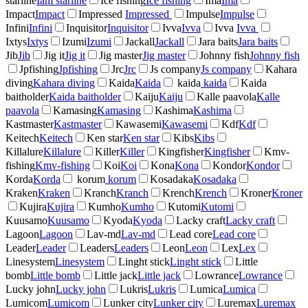
starline
Iam starline
Ice fishing
Ice fishing
Ima
Ima
Impact
Impact
Impressed
Impressed
Impulse
Impulse
Infini
Infini
Inquisitor
Inquisitor
Ivva
Ivva
Ivva
Ivva
Ixtys
Ixtys
Izumi
Izumi
Jackall
Jackall
Jara baits
Jara baits
Jib
Jib
Jig it
Jig it
Jig master
Jig master
Johnny fish
Johnny fish
Jpfishing
Jpfishing
Jrc
Jrc
Js company
Js company
Kahara
diving
Kahara diving
Kaida
Kaida
kaida
kaida
Kaida
baitholder
Kaida baitholder
Kaiju
Kaiju
Kalle paavola
Kalle
paavola
Kamasing
Kamasing
Kashima
Kashima
Kastmaster
Kastmaster
Kawasemi
Kawasemi
Kdf
Kdf
Keitech
Keitech
Ken star
Ken star
Kibs
Kibs
Killalure
Killalure
Killer
Killer
Kingfisher
Kingfisher
Kmv-
fishing
Kmv-fishing
Koi
Koi
Kona
Kona
Kondor
Kondor
Korda
Korda
korum
korum
Kosadaka
Kosadaka
Kraken
Kraken
Kranch
Kranch
Krench
Krench
Kroner
Kroner
Kujira
Kujira
Kumho
Kumho
Kutomi
Kutomi
Kuusamo
Kuusamo
Kyoda
Kyoda
Lacky craft
Lacky craft
Lagoon
Lagoon
Lav-md
Lav-md
Lead core
Lead core
Leader
Leader
Leaders
Leaders
Leon
Leon
Lex
Lex
Linesystem
Linesystem
Linght stick
Linght stick
Little
bomb
Little bomb
Little jack
Little jack
Lowrance
Lowrance
Lucky john
Lucky john
Lukris
Lukris
Lumica
Lumica
Lumicom
Lumicom
Lunker city
Lunker city
Luremax
Luremax