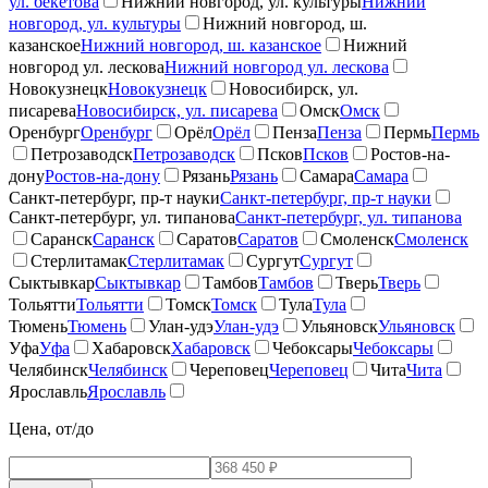
ул. бекетова
Нижний новгород, ул. культуры
Нижний
новгород, ул. культуры
Нижний новгород, ш.
казанское
Нижний новгород, ш. казанское
Нижний
новгород ул. лескова
Нижний новгород ул. лескова
Новокузнецк
Новокузнецк
Новосибирск, ул.
писарева
Новосибирск, ул. писарева
Омск
Омск
Оренбург
Оренбург
Орёл
Орёл
Пенза
Пенза
Пермь
Пермь
Петрозаводск
Петрозаводск
Псков
Псков
Ростов-на-
дону
Ростов-на-дону
Рязань
Рязань
Самара
Самара
Санкт-петербург, пр-т науки
Санкт-петербург, пр-т науки
Санкт-петербург, ул. типанова
Санкт-петербург, ул. типанова
Саранск
Саранск
Саратов
Саратов
Смоленск
Смоленск
Стерлитамак
Стерлитамак
Сургут
Сургут
Сыктывкар
Сыктывкар
Тамбов
Тамбов
Тверь
Тверь
Тольятти
Тольятти
Томск
Томск
Тула
Тула
Тюмень
Тюмень
Улан-удэ
Улан-удэ
Ульяновск
Ульяновск
Уфа
Уфа
Хабаровск
Хабаровск
Чебоксары
Чебоксары
Челябинск
Челябинск
Череповец
Череповец
Чита
Чита
Ярославль
Ярославль
Цена, от/до