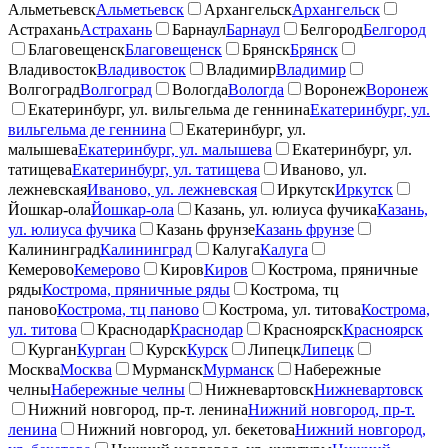
Альметьевск
Альметьевск
Архангельск
Архангельск
Астрахань
Астрахань
Барнаул
Барнаул
Белгород
Белгород
Благовещенск
Благовещенск
Брянск
Брянск
Владивосток
Владивосток
Владимир
Владимир
Волгоград
Волгоград
Вологда
Вологда
Воронеж
Воронеж
Екатеринбург, ул. вильгельма де геннина
Екатеринбург, ул.
вильгельма де геннина
Екатеринбург, ул.
малышева
Екатеринбург, ул. малышева
Екатеринбург, ул.
татищева
Екатеринбург, ул. татищева
Иваново, ул.
лежневская
Иваново, ул. лежневская
Иркутск
Иркутск
Йошкар-ола
Йошкар-ола
Казань, ул. юлиуса фучика
Казань,
ул. юлиуса фучика
Казань фрунзе
Казань фрунзе
Калининград
Калининград
Калуга
Калуга
Кемерово
Кемерово
Киров
Киров
Кострома, пряничные
ряды
Кострома, пряничные ряды
Кострома, тц
паново
Кострома, тц паново
Кострома, ул. титова
Кострома,
ул. титова
Краснодар
Краснодар
Красноярск
Красноярск
Курган
Курган
Курск
Курск
Липецк
Липецк
Москва
Москва
Мурманск
Мурманск
Набережные
челны
Набережные челны
Нижневартовск
Нижневартовск
Нижний новгород, пр-т. ленина
Нижний новгород, пр-т.
ленина
Нижний новгород, ул. бекетова
Нижний новгород,