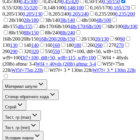
0,45/300
0,45/300
0,45/420
0,45/420
0,50/150
0,50/150
0,55/320
0,55/320
0,148/100
0,148/100
0,165/170
0,165/170
0,205/130
0,205/130
0,205/240
0,205/240
0,235/200
0,235/200
2lb/180
2lb/180
3lb/140
3lb/140
4lb/100
4lb/100
4lb/155
4lb/155
4lb/170/6lb/100
4lb/170/6lb/100
6lb/100
6lb/100
8lb/150
8lb/150
8lb/240
8lb/240
16lb/200/20lb/150
16lb/200/20lb/150
20/130
20/130
90
90
130
130
140
140
160
160
180
180
260
260
270
270
290
290
320
320
550
550
Dt7+100, dt8+50, wf8+115,
wf9+100
Dt7+100, dt8+50, wf8+115, wf9+100
Wf4 + 40yds
(20lb) aftma: 3-4
Wf4 + 40yds (20lb) aftma: 3-4
Wf5f+75m
22lb
Wf5f+75m 22lb
Wf7f+ 3 * 130m 22lb
Wf7f+ 3 * 130m 22lb
Материал шпули
Стопор обратного хода
Строй
Тест, гр (max)
Тест, гр (min)
Условия ловли