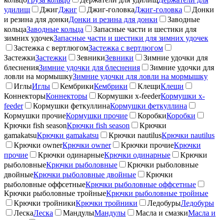
удилищ
Джиг
Джиг
Джиг-головка
Джиг-головка
Донки
и резина для донки
Донки и резина для донки
Заводные
кольца
Заводные кольца
Запасные части и шестики для
зимних удочек
Запасные части и шестики для зимних удочек
Застежка с вертлюгом
Застежка с вертлюгом
Застежки
Застежки
Зевники
Зевники
Зимние удочки для
блеснения
Зимние удочки для блеснения
Зимние удочки для
ловли на мормышку
Зимние удочки для ловли на мормышку
Иглы
Иглы
Кембрики
Кембрики
Клещи
Клещи
Коннекторы
Коннекторы
Кормушки x-feeder
Кормушки x-
feeder
Кормушки феткуллина
Кормушки феткуллина
Кормушки прочие
Кормушки прочие
Коробки
Коробки
Крючки fish season
Крючки fish season
Крючки
gamakatsu
Крючки gamakatsu
Крючки nautilus
Крючки nautilus
Крючки owner
Крючки owner
Крючки прочие
Крючки
прочие
Крючки одинарные
Крючки одинарные
Крючки
рыболовные
Крючки рыболовные
Крючки рыболовные
двойные
Крючки рыболовные двойные
Крючки
рыболовные оффсетные
Крючки рыболовные оффсетные
Крючки рыболовные тройные
Крючки рыболовные тройные
Крючки тройники
Крючки тройники
Ледобуры
Ледобуры
Леска
Леска
Мандулы
Мандулы
Масла и смазки
Масла и