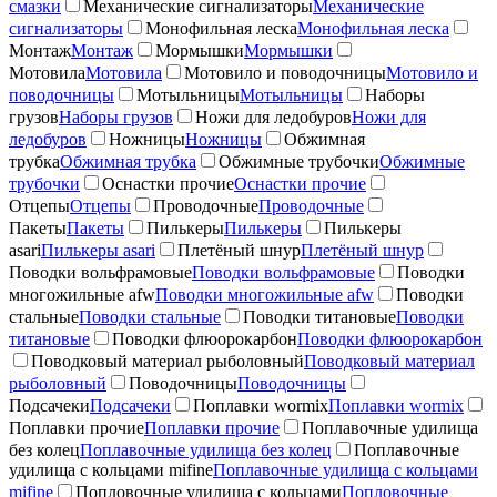
смазки
Механические сигнализаторы
Механические
сигнализаторы
Монофильная леска
Монофильная леска
Монтаж
Монтаж
Мормышки
Мормышки
Мотовила
Мотовила
Мотовило и поводочницы
Мотовило и
поводочницы
Мотыльницы
Мотыльницы
Наборы
грузов
Наборы грузов
Ножи для ледобуров
Ножи для
ледобуров
Ножницы
Ножницы
Обжимная
трубка
Обжимная трубка
Обжимные трубочки
Обжимные
трубочки
Оснастки прочие
Оснастки прочие
Отцепы
Отцепы
Проводочные
Проводочные
Пакеты
Пакеты
Пилькеры
Пилькеры
Пилькеры
asari
Пилькеры asari
Плетёный шнур
Плетёный шнур
Поводки вольфрамовые
Поводки вольфрамовые
Поводки
многожильные afw
Поводки многожильные afw
Поводки
стальные
Поводки стальные
Поводки титановые
Поводки
титановые
Поводки флюорокарбон
Поводки флюорокарбон
Поводковый материал рыболовный
Поводковый материал
рыболовный
Поводочницы
Поводочницы
Подсачеки
Подсачеки
Поплавки wormix
Поплавки wormix
Поплавки прочие
Поплавки прочие
Поплавочные удилища
без колец
Поплавочные удилища без колец
Поплавочные
удилища с кольцами mifine
Поплавочные удилища с кольцами
mifine
Попловочные удилища с кольцами
Попловочные