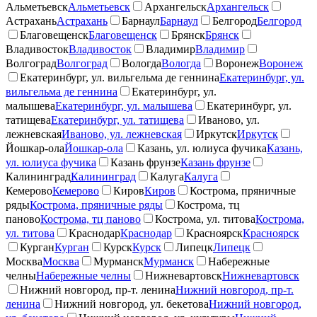
Альметьевск
Альметьевск
Архангельск
Архангельск
Астрахань
Астрахань
Барнаул
Барнаул
Белгород
Белгород
Благовещенск
Благовещенск
Брянск
Брянск
Владивосток
Владивосток
Владимир
Владимир
Волгоград
Волгоград
Вологда
Вологда
Воронеж
Воронеж
Екатеринбург, ул. вильгельма де геннина
Екатеринбург, ул.
вильгельма де геннина
Екатеринбург, ул.
малышева
Екатеринбург, ул. малышева
Екатеринбург, ул.
татищева
Екатеринбург, ул. татищева
Иваново, ул.
лежневская
Иваново, ул. лежневская
Иркутск
Иркутск
Йошкар-ола
Йошкар-ола
Казань, ул. юлиуса фучика
Казань,
ул. юлиуса фучика
Казань фрунзе
Казань фрунзе
Калининград
Калининград
Калуга
Калуга
Кемерово
Кемерово
Киров
Киров
Кострома, пряничные
ряды
Кострома, пряничные ряды
Кострома, тц
паново
Кострома, тц паново
Кострома, ул. титова
Кострома,
ул. титова
Краснодар
Краснодар
Красноярск
Красноярск
Курган
Курган
Курск
Курск
Липецк
Липецк
Москва
Москва
Мурманск
Мурманск
Набережные
челны
Набережные челны
Нижневартовск
Нижневартовск
Нижний новгород, пр-т. ленина
Нижний новгород, пр-т.
ленина
Нижний новгород, ул. бекетова
Нижний новгород,