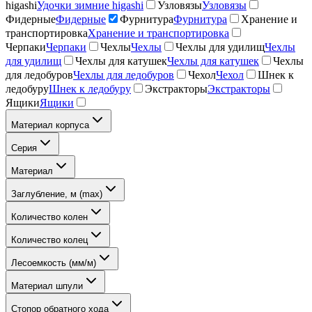
higashi
Удочки зимние higashi
Узловязы
Узловязы
Фидерные
Фидерные
Фурнитура
Фурнитура
Хранение и
транспортировка
Хранение и транспортировка
Черпаки
Черпаки
Чехлы
Чехлы
Чехлы для удилищ
Чехлы
для удилищ
Чехлы для катушек
Чехлы для катушек
Чехлы
для ледобуров
Чехлы для ледобуров
Чехол
Чехол
Шнек к
ледобуру
Шнек к ледобуру
Экстракторы
Экстракторы
Ящики
Ящики
Материал корпуса
Серия
Материал
Заглубление, м (max)
Количество колен
Количество колец
Лесоемкость (мм/м)
Материал шпули
Стопор обратного хода