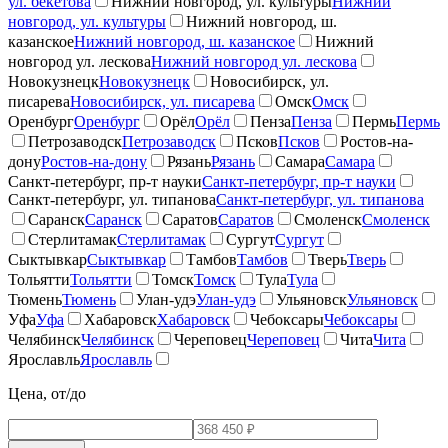
ул. бекетова
Нижний новгород, ул. культуры
Нижний
новгород, ул. культуры
Нижний новгород, ш.
казанское
Нижний новгород, ш. казанское
Нижний
новгород ул. лескова
Нижний новгород ул. лескова
Новокузнецк
Новокузнецк
Новосибирск, ул.
писарева
Новосибирск, ул. писарева
Омск
Омск
Оренбург
Оренбург
Орёл
Орёл
Пенза
Пенза
Пермь
Пермь
Петрозаводск
Петрозаводск
Псков
Псков
Ростов-на-
дону
Ростов-на-дону
Рязань
Рязань
Самара
Самара
Санкт-петербург, пр-т науки
Санкт-петербург, пр-т науки
Санкт-петербург, ул. типанова
Санкт-петербург, ул. типанова
Саранск
Саранск
Саратов
Саратов
Смоленск
Смоленск
Стерлитамак
Стерлитамак
Сургут
Сургут
Сыктывкар
Сыктывкар
Тамбов
Тамбов
Тверь
Тверь
Тольятти
Тольятти
Томск
Томск
Тула
Тула
Тюмень
Тюмень
Улан-удэ
Улан-удэ
Ульяновск
Ульяновск
Уфа
Уфа
Хабаровск
Хабаровск
Чебоксары
Чебоксары
Челябинск
Челябинск
Череповец
Череповец
Чита
Чита
Ярославль
Ярославль
Цена, от/до