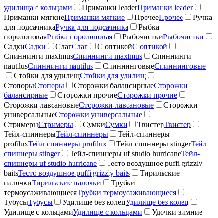
удилища с кольцами
Приманки leader
Приманки leader
Приманки мягкие
Приманки мягкие
Прочее
Прочее
Ручка
для подсачника
Ручка для подсачника
Рыбка
поролоновая
Рыбка поролоновая
Рыбочистки
Рыбочистки
Садки
Садки
Слаг
Слаг
С оптикой
С оптикой
Спиннинги maximus
Спиннинги maximus
Спиннинги
nautilus
Спиннинги nautilus
Спиннинговые
Спиннинговые
Стойки для удилищ
Стойки для удилищ
Стопоры
Стопоры
Сторожки балансирные
Сторожки
балансирные
Сторожки прочие
Сторожки прочие
Сторожки лавсановые
Сторожки лавсановые
Сторожки
универсальные
Сторожки универсальные
Стримеры
Стримеры
Сумки
Сумки
Твистер
Твистер
Тейл-спиннеры
Тейл-спиннеры
Тейл-спиннеры
profilux
Тейл-спиннеры profilux
Тейл-спиннеры stinger
Тейл-
спиннеры stinger
Тейл-спиннеры uf studio hurricane
Тейл-
спиннеры uf studio hurricane
Тесто воздушное puffi grizzly
baits
Тесто воздушное puffi grizzly baits
Тирильские
палочки
Тирильские палочки
Трубки
термоусаживающиеся
Трубки термоусаживающиеся
Тубусы
Тубусы
Удилище без колец
Удилище без колец
Удилище с кольцами
Удилище с кольцами
Удочки зимние