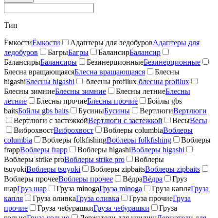
Тип
Ёмкости
Ёмкости
Адаптеры для ледобуров
Адаптеры для
ледобуров
Багры
Багры
Балансир
Балансир
Балансиры
Балансиры
Безинерционные
Безинерционные
Блесна вращающаяся
Блесна вращающаяся
Блесны
higashi
Блесны higashi
блесны profilux
блесны profilux
Блесны зимние
Блесны зимние
Блесны летние
Блесны
летние
Блесны прочие
Блесны прочие
Бойлы gbs
baits
Бойлы gbs baits
Бусины
Бусины
Вертлюги
Вертлюги
Вертлюги с застежкой
Вертлюги с застежкой
Весы
Весы
Виброхвост
Виброхвост
Воблеры columbia
Воблеры
columbia
Воблеры folkfishing
Воблеры folkfishing
Воблеры
frapp
Воблеры frapp
Воблеры higashi
Воблеры higashi
Воблеры strike pro
Воблеры strike pro
Воблеры
tsuyoki
Воблеры tsuyoki
Воблеры zipbaits
Воблеры zipbaits
Воблеры прочее
Воблеры прочее
Вёдра
Вёдра
Груз
шар
Груз шар
Груза minoga
Груза minoga
Груза капля
Груза
капля
Груза оливка
Груза оливка
Груза прочие
Груза
прочие
Груза чебурашки
Груза чебурашки
Груза
кольцо
Груза кольцо
Держатели для удилищ
Держатели для