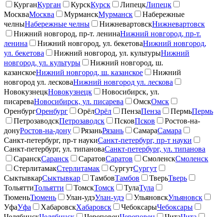
Курган
Курган
Курск
Курск
Липецк
Липецк
Москва
Москва
Мурманск
Мурманск
Набережные
челны
Набережные челны
Нижневартовск
Нижневартовск
Нижний новгород, пр-т. ленина
Нижний новгород, пр-т.
ленина
Нижний новгород, ул. бекетова
Нижний новгород,
ул. бекетова
Нижний новгород, ул. культуры
Нижний
новгород, ул. культуры
Нижний новгород, ш.
казанское
Нижний новгород, ш. казанское
Нижний
новгород ул. лескова
Нижний новгород ул. лескова
Новокузнецк
Новокузнецк
Новосибирск, ул.
писарева
Новосибирск, ул. писарева
Омск
Омск
Оренбург
Оренбург
Орёл
Орёл
Пенза
Пенза
Пермь
Пермь
Петрозаводск
Петрозаводск
Псков
Псков
Ростов-на-
дону
Ростов-на-дону
Рязань
Рязань
Самара
Самара
Санкт-петербург, пр-т науки
Санкт-петербург, пр-т науки
Санкт-петербург, ул. типанова
Санкт-петербург, ул. типанова
Саранск
Саранск
Саратов
Саратов
Смоленск
Смоленск
Стерлитамак
Стерлитамак
Сургут
Сургут
Сыктывкар
Сыктывкар
Тамбов
Тамбов
Тверь
Тверь
Тольятти
Тольятти
Томск
Томск
Тула
Тула
Тюмень
Тюмень
Улан-удэ
Улан-удэ
Ульяновск
Ульяновск
Уфа
Уфа
Хабаровск
Хабаровск
Чебоксары
Чебоксары
Челябинск
Челябинск
Череповец
Череповец
Чита
Чита