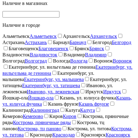
Наличие в магазинах
Наличие в городе
Альметьевск
Альметьевск
Архангельск
Архангельск
Астрахань
Астрахань
Барнаул
Барнаул
Белгород
Белгород
Благовещенск
Благовещенск
Брянск
Брянск
Владивосток
Владивосток
Владимир
Владимир
Волгоград
Волгоград
Вологда
Вологда
Воронеж
Воронеж
Екатеринбург, ул. вильгельма де геннина
Екатеринбург, ул.
вильгельма де геннина
Екатеринбург, ул.
малышева
Екатеринбург, ул. малышева
Екатеринбург, ул.
татищева
Екатеринбург, ул. татищева
Иваново, ул.
лежневская
Иваново, ул. лежневская
Иркутск
Иркутск
Йошкар-ола
Йошкар-ола
Казань, ул. юлиуса фучика
Казань,
ул. юлиуса фучика
Казань фрунзе
Казань фрунзе
Калининград
Калининград
Калуга
Калуга
Кемерово
Кемерово
Киров
Киров
Кострома, пряничные
ряды
Кострома, пряничные ряды
Кострома, тц
паново
Кострома, тц паново
Кострома, ул. титова
Кострома,
ул. титова
Краснодар
Краснодар
Красноярск
Красноярск