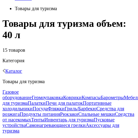
Товары для туризма
Товары для туризма объем:
40 л
15 товаров
Категория
Каталог
Товары для туризма
Газовое
оборудование
Гермоупаковка
Коврики
Компасы
Барометры
Мебел
для туризма
Палатки
Печи для палаток
Портативные
холодильники
Посуда
Фляжки
Гриль/Барбекю
Средства для
розжига
Продукты питания
Рюкзаки
Спальные мешки
Средства
от насекомых
Тенты
Инвентарь для туризма
Пусковые
устройства
Самонагревающиеся грелки
Аксессуары для
туризма