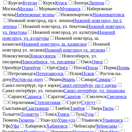
Курган
Курган
Курск
Курск
Липецк
Липецк
Москва
Москва
Мурманск
Мурманск
Набережные
челны
Набережные челны
Нижневартовск
Нижневартовск
Нижний новгород, пр-т. ленина
Нижний новгород, пр-т.
ленина
Нижний новгород, ул. бекетова
Нижний новгород,
ул. бекетова
Нижний новгород, ул. культуры
Нижний
новгород, ул. культуры
Нижний новгород, ш.
казанское
Нижний новгород, ш. казанское
Нижний
новгород ул. лескова
Нижний новгород ул. лескова
Новокузнецк
Новокузнецк
Новосибирск, ул.
писарева
Новосибирск, ул. писарева
Омск
Омск
Оренбург
Оренбург
Орёл
Орёл
Пенза
Пенза
Пермь
Пермь
Петрозаводск
Петрозаводск
Псков
Псков
Ростов-на-
дону
Ростов-на-дону
Рязань
Рязань
Самара
Самара
Санкт-петербург, пр-т науки
Санкт-петербург, пр-т науки
Санкт-петербург, ул. типанова
Санкт-петербург, ул. типанова
Саранск
Саранск
Саратов
Саратов
Смоленск
Смоленск
Стерлитамак
Стерлитамак
Сургут
Сургут
Сыктывкар
Сыктывкар
Тамбов
Тамбов
Тверь
Тверь
Тольятти
Тольятти
Томск
Томск
Тула
Тула
Тюмень
Тюмень
Улан-удэ
Улан-удэ
Ульяновск
Ульяновск
Уфа
Уфа
Хабаровск
Хабаровск
Чебоксары
Чебоксары
Челябинск
Челябинск
Череповец
Череповец
Чита
Чита