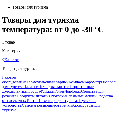
Товары для туризма
Товары для туризма
температура: от 0 до -30 °C
1 товар
Категория
Каталог
Товары для туризма
Газовое
оборудование
Гермоупаковка
Коврики
Компасы
Барометры
Мебел
для туризма
Палатки
Печи для палаток
Портативные
холодильники
Посуда
Фляжки
Гриль/Барбекю
Средства для
розжига
Продукты питания
Рюкзаки
Спальные мешки
Средства
от насекомых
Тенты
Инвентарь для туризма
Пусковые
устройства
Самонагревающиеся грелки
Аксессуары для
туризма