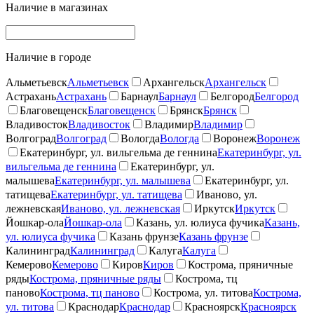
Наличие в магазинах
Наличие в городе
Альметьевск
Альметьевск
Архангельск
Архангельск
Астрахань
Астрахань
Барнаул
Барнаул
Белгород
Белгород
Благовещенск
Благовещенск
Брянск
Брянск
Владивосток
Владивосток
Владимир
Владимир
Волгоград
Волгоград
Вологда
Вологда
Воронеж
Воронеж
Екатеринбург, ул. вильгельма де геннина
Екатеринбург, ул.
вильгельма де геннина
Екатеринбург, ул.
малышева
Екатеринбург, ул. малышева
Екатеринбург, ул.
татищева
Екатеринбург, ул. татищева
Иваново, ул.
лежневская
Иваново, ул. лежневская
Иркутск
Иркутск
Йошкар-ола
Йошкар-ола
Казань, ул. юлиуса фучика
Казань,
ул. юлиуса фучика
Казань фрунзе
Казань фрунзе
Калининград
Калининград
Калуга
Калуга
Кемерово
Кемерово
Киров
Киров
Кострома, пряничные
ряды
Кострома, пряничные ряды
Кострома, тц
паново
Кострома, тц паново
Кострома, ул. титова
Кострома,
ул. титова
Краснодар
Краснодар
Красноярск
Красноярск