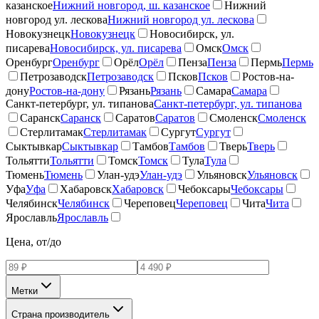
казанское
Нижний новгород, ш. казанское
Нижний
новгород ул. лескова
Нижний новгород ул. лескова
Новокузнецк
Новокузнецк
Новосибирск, ул.
писарева
Новосибирск, ул. писарева
Омск
Омск
Оренбург
Оренбург
Орёл
Орёл
Пенза
Пенза
Пермь
Пермь
Петрозаводск
Петрозаводск
Псков
Псков
Ростов-на-
дону
Ростов-на-дону
Рязань
Рязань
Самара
Самара
Санкт-петербург, ул. типанова
Санкт-петербург, ул. типанова
Саранск
Саранск
Саратов
Саратов
Смоленск
Смоленск
Стерлитамак
Стерлитамак
Сургут
Сургут
Сыктывкар
Сыктывкар
Тамбов
Тамбов
Тверь
Тверь
Тольятти
Тольятти
Томск
Томск
Тула
Тула
Тюмень
Тюмень
Улан-удэ
Улан-удэ
Ульяновск
Ульяновск
Уфа
Уфа
Хабаровск
Хабаровск
Чебоксары
Чебоксары
Челябинск
Челябинск
Череповец
Череповец
Чита
Чита
Ярославль
Ярославль
Цена, от/до
Метки
Страна производитель