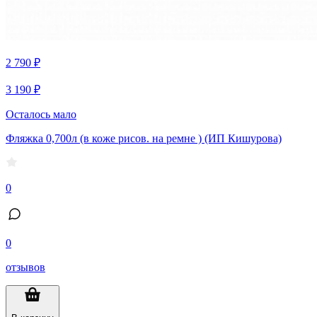
2 790 ₽
3 190 ₽
Осталось мало
Фляжка 0,700л (в коже рисов. на ремне ) (ИП Кишурова)
0
0
отзывов