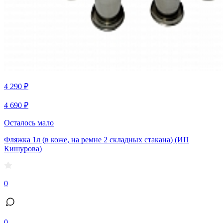
4 290 ₽
4 690 ₽
Осталось мало
Фляжка 1л (в коже, на ремне 2 складных стакана) (ИП
Кишурова)
0
0