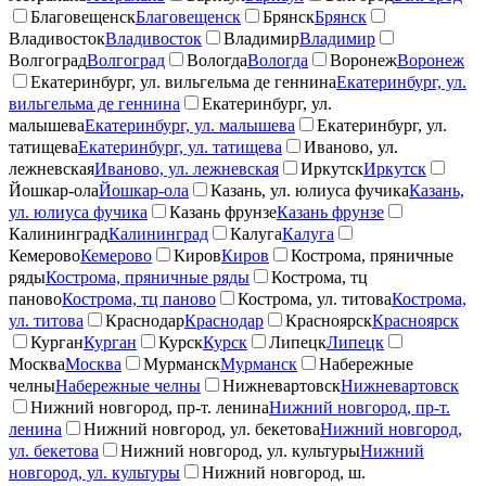
Благовещенск
Благовещенск
Брянск
Брянск
Владивосток
Владивосток
Владимир
Владимир
Волгоград
Волгоград
Вологда
Вологда
Воронеж
Воронеж
Екатеринбург, ул. вильгельма де геннина
Екатеринбург, ул.
вильгельма де геннина
Екатеринбург, ул.
малышева
Екатеринбург, ул. малышева
Екатеринбург, ул.
татищева
Екатеринбург, ул. татищева
Иваново, ул.
лежневская
Иваново, ул. лежневская
Иркутск
Иркутск
Йошкар-ола
Йошкар-ола
Казань, ул. юлиуса фучика
Казань,
ул. юлиуса фучика
Казань фрунзе
Казань фрунзе
Калининград
Калининград
Калуга
Калуга
Кемерово
Кемерово
Киров
Киров
Кострома, пряничные
ряды
Кострома, пряничные ряды
Кострома, тц
паново
Кострома, тц паново
Кострома, ул. титова
Кострома,
ул. титова
Краснодар
Краснодар
Красноярск
Красноярск
Курган
Курган
Курск
Курск
Липецк
Липецк
Москва
Москва
Мурманск
Мурманск
Набережные
челны
Набережные челны
Нижневартовск
Нижневартовск
Нижний новгород, пр-т. ленина
Нижний новгород, пр-т.
ленина
Нижний новгород, ул. бекетова
Нижний новгород,
ул. бекетова
Нижний новгород, ул. культуры
Нижний
новгород, ул. культуры
Нижний новгород, ш.