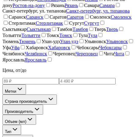
дону
Ростов-на-дону
Рязань
Рязань
Самара
Самара
Санкт-петербург, ул. типанова
Санкт-петербург, ул. типанова
Саранск
Саранск
Саратов
Саратов
Смоленск
Смоленск
Стерлитамак
Стерлитамак
Сургут
Сургут
Сыктывкар
Сыктывкар
Тамбов
Тамбов
Тверь
Тверь
Тольятти
Тольятти
Томск
Томск
Тула
Тула
Тюмень
Тюмень
Улан-удэ
Улан-удэ
Ульяновск
Ульяновск
Уфа
Уфа
Хабаровск
Хабаровск
Чебоксары
Чебоксары
Челябинск
Челябинск
Череповец
Череповец
Чита
Чита
Ярославль
Ярославль
Цена, от/до
Метки
Страна производитель
Производитель
Объем (мл)
Тип