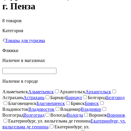
г. Пенза
8 товаров
Категория
Товары для туризма
Фляжки
Наличие в магазинах
Наличие в городе
Альметьевск
Альметьевск
Архангельск
Архангельск
Астрахань
Астрахань
Барнаул
Барнаул
Белгород
Белгород
Благовещенск
Благовещенск
Брянск
Брянск
Владивосток
Владивосток
Владимир
Владимир
Волгоград
Волгоград
Вологда
Вологда
Воронеж
Воронеж
Екатеринбург, ул. вильгельма де геннина
Екатеринбург, ул.
вильгельма де геннина
Екатеринбург, ул.