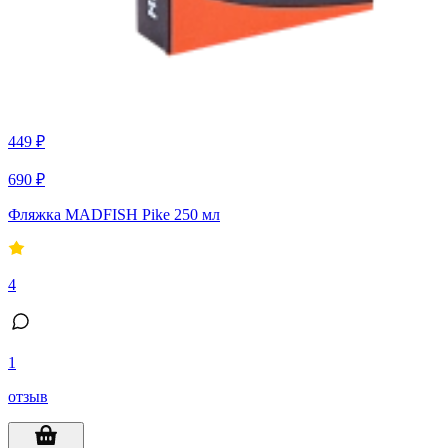
449 ₽
690 ₽
Фляжка MADFISH Pike 250 мл
4
1
отзыв