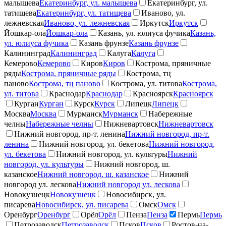
малышева
Екатеринбург, ул. малышева
Екатеринбург, ул.
татищева
Екатеринбург, ул. татищева
Иваново, ул.
лежневская
Иваново, ул. лежневская
Иркутск
Иркутск
Йошкар-ола
Йошкар-ола
Казань, ул. юлиуса фучика
Казань,
ул. юлиуса фучика
Казань фрунзе
Казань фрунзе
Калининград
Калининград
Калуга
Калуга
Кемерово
Кемерово
Киров
Киров
Кострома, пряничные
ряды
Кострома, пряничные ряды
Кострома, тц
паново
Кострома, тц паново
Кострома, ул. титова
Кострома,
ул. титова
Краснодар
Краснодар
Красноярск
Красноярск
Курган
Курган
Курск
Курск
Липецк
Липецк
Москва
Москва
Мурманск
Мурманск
Набережные
челны
Набережные челны
Нижневартовск
Нижневартовск
Нижний новгород, пр-т. ленина
Нижний новгород, пр-т.
ленина
Нижний новгород, ул. бекетова
Нижний новгород,
ул. бекетова
Нижний новгород, ул. культуры
Нижний
новгород, ул. культуры
Нижний новгород, ш.
казанское
Нижний новгород, ш. казанское
Нижний
новгород ул. лескова
Нижний новгород ул. лескова
Новокузнецк
Новокузнецк
Новосибирск, ул.
писарева
Новосибирск, ул. писарева
Омск
Омск
Оренбург
Оренбург
Орёл
Орёл
Пенза
Пенза
Пермь
Пермь
Петрозаводск
Петрозаводск
Псков
Псков
Ростов-на-