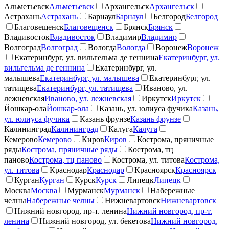
Альметьевск
Альметьевск
Архангельск
Архангельск
Астрахань
Астрахань
Барнаул
Барнаул
Белгород
Белгород
Благовещенск
Благовещенск
Брянск
Брянск
Владивосток
Владивосток
Владимир
Владимир
Волгоград
Волгоград
Вологда
Вологда
Воронеж
Воронеж
Екатеринбург, ул. вильгельма де геннина
Екатеринбург, ул.
вильгельма де геннина
Екатеринбург, ул.
малышева
Екатеринбург, ул. малышева
Екатеринбург, ул.
татищева
Екатеринбург, ул. татищева
Иваново, ул.
лежневская
Иваново, ул. лежневская
Иркутск
Иркутск
Йошкар-ола
Йошкар-ола
Казань, ул. юлиуса фучика
Казань,
ул. юлиуса фучика
Казань фрунзе
Казань фрунзе
Калининград
Калининград
Калуга
Калуга
Кемерово
Кемерово
Киров
Киров
Кострома, пряничные
ряды
Кострома, пряничные ряды
Кострома, тц
паново
Кострома, тц паново
Кострома, ул. титова
Кострома,
ул. титова
Краснодар
Краснодар
Красноярск
Красноярск
Курган
Курган
Курск
Курск
Липецк
Липецк
Москва
Москва
Мурманск
Мурманск
Набережные
челны
Набережные челны
Нижневартовск
Нижневартовск
Нижний новгород, пр-т. ленина
Нижний новгород, пр-т.
ленина
Нижний новгород, ул. бекетова
Нижний новгород,