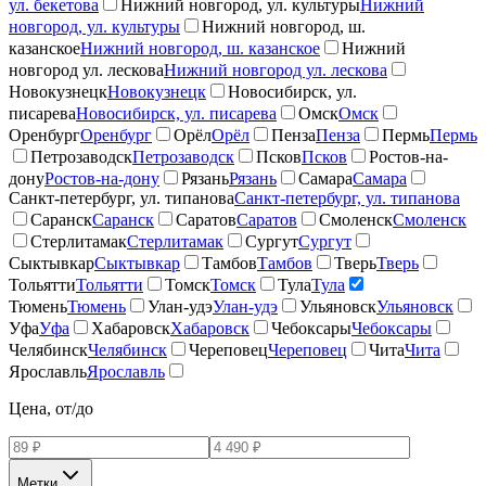
ул. бекетова
Нижний новгород, ул. культуры
Нижний
новгород, ул. культуры
Нижний новгород, ш.
казанское
Нижний новгород, ш. казанское
Нижний
новгород ул. лескова
Нижний новгород ул. лескова
Новокузнецк
Новокузнецк
Новосибирск, ул.
писарева
Новосибирск, ул. писарева
Омск
Омск
Оренбург
Оренбург
Орёл
Орёл
Пенза
Пенза
Пермь
Пермь
Петрозаводск
Петрозаводск
Псков
Псков
Ростов-на-
дону
Ростов-на-дону
Рязань
Рязань
Самара
Самара
Санкт-петербург, ул. типанова
Санкт-петербург, ул. типанова
Саранск
Саранск
Саратов
Саратов
Смоленск
Смоленск
Стерлитамак
Стерлитамак
Сургут
Сургут
Сыктывкар
Сыктывкар
Тамбов
Тамбов
Тверь
Тверь
Тольятти
Тольятти
Томск
Томск
Тула
Тула
Тюмень
Тюмень
Улан-удэ
Улан-удэ
Ульяновск
Ульяновск
Уфа
Уфа
Хабаровск
Хабаровск
Чебоксары
Чебоксары
Челябинск
Челябинск
Череповец
Череповец
Чита
Чита
Ярославль
Ярославль
Цена, от/до
Метки