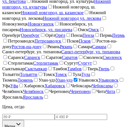
ул. бекетова
Нижний новгород, ул. культуры
Нижний
новгород, ул. культуры
Нижний новгород, ш.
казанское
Нижний новгород, ш. казанское
Нижний
новгород ул. лескова
Нижний новгород ул. лескова
Новокузнецк
Новокузнецк
Новосибирск, ул.
писарева
Новосибирск, ул. писарева
Омск
Омск
Оренбург
Оренбург
Орёл
Орёл
Пенза
Пенза
Пермь
Пермь
Петрозаводск
Петрозаводск
Псков
Псков
Ростов-на-
дону
Ростов-на-дону
Рязань
Рязань
Самара
Самара
Санкт-петербург, ул. типанова
Санкт-петербург, ул. типанова
Саранск
Саранск
Саратов
Саратов
Смоленск
Смоленск
Стерлитамак
Стерлитамак
Сургут
Сургут
Сыктывкар
Сыктывкар
Тамбов
Тамбов
Тверь
Тверь
Тольятти
Тольятти
Томск
Томск
Тула
Тула
Тюмень
Тюмень
Улан-удэ
Улан-удэ
Ульяновск
Ульяновск
Уфа
Уфа
Хабаровск
Хабаровск
Чебоксары
Чебоксары
Челябинск
Челябинск
Череповец
Череповец
Чита
Чита
Ярославль
Ярославль
Цена, от/до
Метки