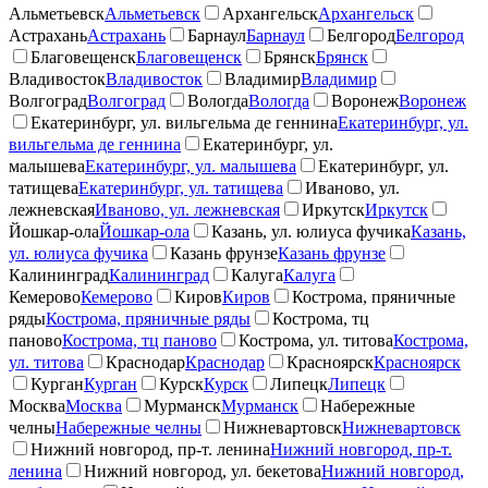
Альметьевск
Альметьевск
Архангельск
Архангельск
Астрахань
Астрахань
Барнаул
Барнаул
Белгород
Белгород
Благовещенск
Благовещенск
Брянск
Брянск
Владивосток
Владивосток
Владимир
Владимир
Волгоград
Волгоград
Вологда
Вологда
Воронеж
Воронеж
Екатеринбург, ул. вильгельма де геннина
Екатеринбург, ул.
вильгельма де геннина
Екатеринбург, ул.
малышева
Екатеринбург, ул. малышева
Екатеринбург, ул.
татищева
Екатеринбург, ул. татищева
Иваново, ул.
лежневская
Иваново, ул. лежневская
Иркутск
Иркутск
Йошкар-ола
Йошкар-ола
Казань, ул. юлиуса фучика
Казань,
ул. юлиуса фучика
Казань фрунзе
Казань фрунзе
Калининград
Калининград
Калуга
Калуга
Кемерово
Кемерово
Киров
Киров
Кострома, пряничные
ряды
Кострома, пряничные ряды
Кострома, тц
паново
Кострома, тц паново
Кострома, ул. титова
Кострома,
ул. титова
Краснодар
Краснодар
Красноярск
Красноярск
Курган
Курган
Курск
Курск
Липецк
Липецк
Москва
Москва
Мурманск
Мурманск
Набережные
челны
Набережные челны
Нижневартовск
Нижневартовск
Нижний новгород, пр-т. ленина
Нижний новгород, пр-т.
ленина
Нижний новгород, ул. бекетова
Нижний новгород,