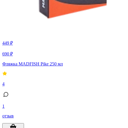
449 ₽
690 ₽
Фляжка MADFISH Pike 250 мл
4
1
отзыв