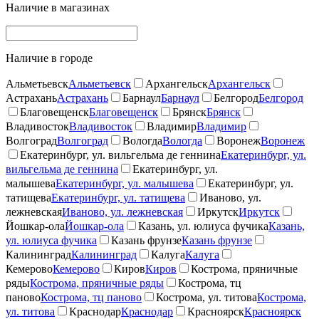
Наличие в магазинах
Наличие в городе
Альметьевск
Альметьевск
Архангельск
Архангельск
Астрахань
Астрахань
Барнаул
Барнаул
Белгород
Белгород
Благовещенск
Благовещенск
Брянск
Брянск
Владивосток
Владивосток
Владимир
Владимир
Волгоград
Волгоград
Вологда
Вологда
Воронеж
Воронеж
Екатеринбург, ул. вильгельма де геннина
Екатеринбург, ул.
вильгельма де геннина
Екатеринбург, ул.
малышева
Екатеринбург, ул. малышева
Екатеринбург, ул.
татищева
Екатеринбург, ул. татищева
Иваново, ул.
лежневская
Иваново, ул. лежневская
Иркутск
Иркутск
Йошкар-ола
Йошкар-ола
Казань, ул. юлиуса фучика
Казань,
ул. юлиуса фучика
Казань фрунзе
Казань фрунзе
Калининград
Калининград
Калуга
Калуга
Кемерово
Кемерово
Киров
Киров
Кострома, пряничные
ряды
Кострома, пряничные ряды
Кострома, тц
паново
Кострома, тц паново
Кострома, ул. титова
Кострома,
ул. титова
Краснодар
Краснодар
Красноярск
Красноярск