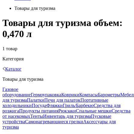
Товары для туризма
Товары для туризма объем:
0,470 л
1 товар
Категория
Каталог
Товары для туризма
Газовое
оборудование
Гермоупаковка
Коврики
Компасы
Барометры
Мебел
для туризма
Палатки
Печи для палаток
Портативные
холодильники
Посуда
Фляжки
Гриль/Барбекю
Средства для
розжига
Продукты питания
Рюкзаки
Спальные мешки
Средства
от насекомых
Тенты
Инвентарь для туризма
Пусковые
устройства
Самонагревающиеся грелки
Аксессуары для
туризма