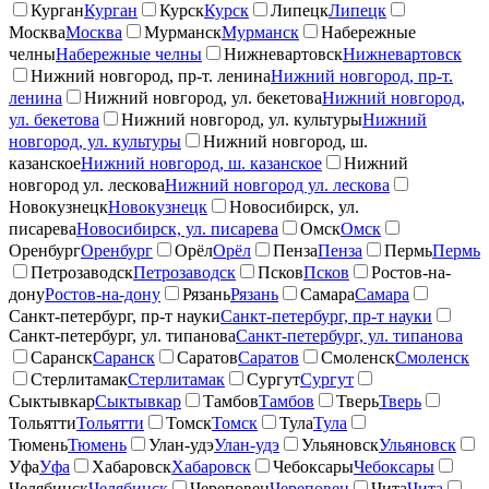
Курган
Курган
Курск
Курск
Липецк
Липецк
Москва
Москва
Мурманск
Мурманск
Набережные
челны
Набережные челны
Нижневартовск
Нижневартовск
Нижний новгород, пр-т. ленина
Нижний новгород, пр-т.
ленина
Нижний новгород, ул. бекетова
Нижний новгород,
ул. бекетова
Нижний новгород, ул. культуры
Нижний
новгород, ул. культуры
Нижний новгород, ш.
казанское
Нижний новгород, ш. казанское
Нижний
новгород ул. лескова
Нижний новгород ул. лескова
Новокузнецк
Новокузнецк
Новосибирск, ул.
писарева
Новосибирск, ул. писарева
Омск
Омск
Оренбург
Оренбург
Орёл
Орёл
Пенза
Пенза
Пермь
Пермь
Петрозаводск
Петрозаводск
Псков
Псков
Ростов-на-
дону
Ростов-на-дону
Рязань
Рязань
Самара
Самара
Санкт-петербург, пр-т науки
Санкт-петербург, пр-т науки
Санкт-петербург, ул. типанова
Санкт-петербург, ул. типанова
Саранск
Саранск
Саратов
Саратов
Смоленск
Смоленск
Стерлитамак
Стерлитамак
Сургут
Сургут
Сыктывкар
Сыктывкар
Тамбов
Тамбов
Тверь
Тверь
Тольятти
Тольятти
Томск
Томск
Тула
Тула
Тюмень
Тюмень
Улан-удэ
Улан-удэ
Ульяновск
Ульяновск
Уфа
Уфа
Хабаровск
Хабаровск
Чебоксары
Чебоксары
Челябинск
Челябинск
Череповец
Череповец
Чита
Чита