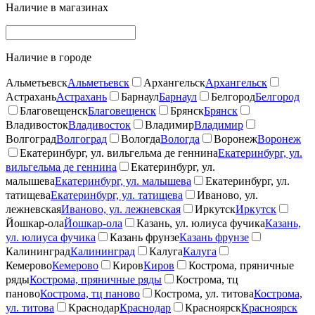
Наличие в магазинах
Наличие в городе
Альметьевск
Альметьевск
Архангельск
Архангельск
Астрахань
Астрахань
Барнаул
Барнаул
Белгород
Белгород
Благовещенск
Благовещенск
Брянск
Брянск
Владивосток
Владивосток
Владимир
Владимир
Волгоград
Волгоград
Вологда
Вологда
Воронеж
Воронеж
Екатеринбург, ул. вильгельма де геннина
Екатеринбург, ул.
вильгельма де геннина
Екатеринбург, ул.
малышева
Екатеринбург, ул. малышева
Екатеринбург, ул.
татищева
Екатеринбург, ул. татищева
Иваново, ул.
лежневская
Иваново, ул. лежневская
Иркутск
Иркутск
Йошкар-ола
Йошкар-ола
Казань, ул. юлиуса фучика
Казань,
ул. юлиуса фучика
Казань фрунзе
Казань фрунзе
Калининград
Калининград
Калуга
Калуга
Кемерово
Кемерово
Киров
Киров
Кострома, пряничные
ряды
Кострома, пряничные ряды
Кострома, тц
паново
Кострома, тц паново
Кострома, ул. титова
Кострома,
ул. титова
Краснодар
Краснодар
Красноярск
Красноярск