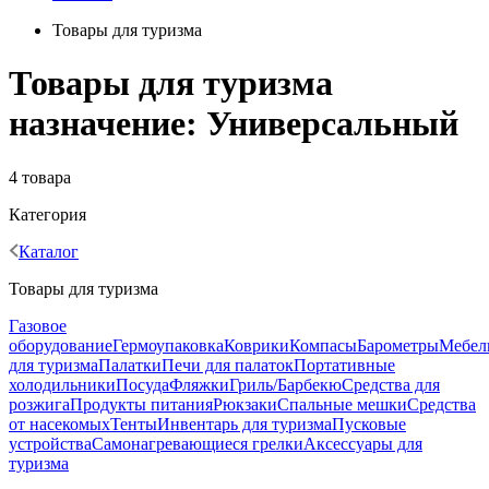
Товары для туризма
Товары для туризма
назначение: Универсальный
4 товара
Категория
Каталог
Товары для туризма
Газовое
оборудование
Гермоупаковка
Коврики
Компасы
Барометры
Мебел
для туризма
Палатки
Печи для палаток
Портативные
холодильники
Посуда
Фляжки
Гриль/Барбекю
Средства для
розжига
Продукты питания
Рюкзаки
Спальные мешки
Средства
от насекомых
Тенты
Инвентарь для туризма
Пусковые
устройства
Самонагревающиеся грелки
Аксессуары для
туризма