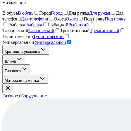
Назначение
В обувь
В обувь
Город
Город
Для ружья
Для ружья
Для
телефона
Для телефона
Охота
Охота
Под печку
Под печку
Рыбалка
Рыбалка
Рыбацкий
Рыбацкий
Тактический
Тактический
Треккинговый
Треккинговый
Туристический
Туристический
Универсальный
Универсальный
Кратность упаковки
Длина
Тип ножа
Материал рукоятки
Газовое оборудование