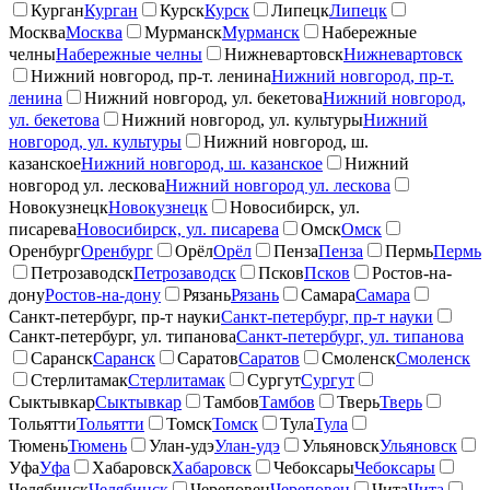
Курган
Курган
Курск
Курск
Липецк
Липецк
Москва
Москва
Мурманск
Мурманск
Набережные
челны
Набережные челны
Нижневартовск
Нижневартовск
Нижний новгород, пр-т. ленина
Нижний новгород, пр-т.
ленина
Нижний новгород, ул. бекетова
Нижний новгород,
ул. бекетова
Нижний новгород, ул. культуры
Нижний
новгород, ул. культуры
Нижний новгород, ш.
казанское
Нижний новгород, ш. казанское
Нижний
новгород ул. лескова
Нижний новгород ул. лескова
Новокузнецк
Новокузнецк
Новосибирск, ул.
писарева
Новосибирск, ул. писарева
Омск
Омск
Оренбург
Оренбург
Орёл
Орёл
Пенза
Пенза
Пермь
Пермь
Петрозаводск
Петрозаводск
Псков
Псков
Ростов-на-
дону
Ростов-на-дону
Рязань
Рязань
Самара
Самара
Санкт-петербург, пр-т науки
Санкт-петербург, пр-т науки
Санкт-петербург, ул. типанова
Санкт-петербург, ул. типанова
Саранск
Саранск
Саратов
Саратов
Смоленск
Смоленск
Стерлитамак
Стерлитамак
Сургут
Сургут
Сыктывкар
Сыктывкар
Тамбов
Тамбов
Тверь
Тверь
Тольятти
Тольятти
Томск
Томск
Тула
Тула
Тюмень
Тюмень
Улан-удэ
Улан-удэ
Ульяновск
Ульяновск
Уфа
Уфа
Хабаровск
Хабаровск
Чебоксары
Чебоксары
Челябинск
Челябинск
Череповец
Череповец
Чита
Чита