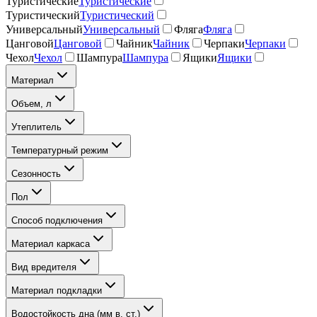
Туристические
Туристические
Туристический
Туристический
Универсальный
Универсальный
Фляга
Фляга
Цанговой
Цанговой
Чайник
Чайник
Черпаки
Черпаки
Чехол
Чехол
Шампура
Шампура
Ящики
Ящики
Материал
Объем, л
Утеплитель
Температурный режим
Сезонность
Пол
Способ подключения
Материал каркаса
Вид вредителя
Материал подкладки
Водостойкость дна (мм в. ст.)