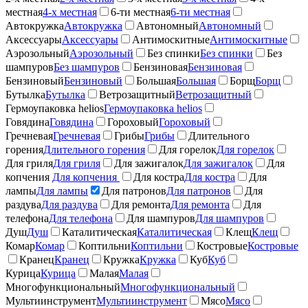
местная
4-х местная
6-ти местная
6-ти местная
Автокружка
Автокружка
Автономный
Автономный
Аксессуары
Аксессуары
Антимоскитные
Антимоскитные
Аэрозольный
Аэрозольный
Без спинки
Без спинки
Без
шампуров
Без шампуров
Бензиновая
Бензиновая
Бензиновый
Бензиновый
Большая
Большая
Борщ
Борщ
Бутылка
Бутылка
Ветрозащитный
Ветрозащитный
Гермоупаковка helios
Гермоупаковка helios
Говядина
Говядина
Гороховый
Гороховый
Гречневая
Гречневая
Грибы
Грибы
Длительного
горения
Длительного горения
Для горелок
Для горелок
Для гриля
Для гриля
Для зажигалок
Для зажигалок
Для
копчения
Для копчения
Для костра
Для костра
Для
лампы
Для лампы
Для патронов
Для патронов
Для
раздува
Для раздува
Для ремонта
Для ремонта
Для
телефона
Для телефона
Для шампуров
Для шампуров
Душ
Душ
Каталитическая
Каталитическая
Клещ
Клещ
Комар
Комар
Коптильни
Коптильни
Костровые
Костровые
Кранец
Кранец
Кружка
Кружка
Куб
Куб
Курица
Курица
Малая
Малая
Многофункциональный
Многофункциональный
Мультиинструмент
Мультиинструмент
Мясо
Мясо