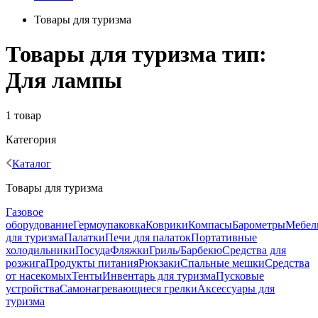
Товары для туризма
Товары для туризма тип:
Для лампы
1 товар
Категория
Каталог
Товары для туризма
Газовое
оборудование
Гермоупаковка
Коврики
Компасы
Барометры
Мебел
для туризма
Палатки
Печи для палаток
Портативные
холодильники
Посуда
Фляжки
Гриль/Барбекю
Средства для
розжига
Продукты питания
Рюкзаки
Спальные мешки
Средства
от насекомых
Тенты
Инвентарь для туризма
Пусковые
устройства
Самонагревающиеся грелки
Аксессуары для
туризма