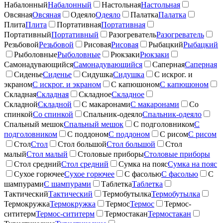
Набалонный
Набалонный
Настольная
Настольная
Овсяная
Овсяная
Одеяло
Одеяло
Палатка
Палатка
Плита
Плита
Портативная
Портативная
Портативный
Портативный
Разогреватель
Разогреватель
Резьбовой
Резьбовой
Рисовая
Рисовая
Рыбацкий
Рыбацкий
Рыболовные
Рыболовные
Рюкзаки
Рюкзаки
Самонадувающийся
Самонадувающийся
Саперная
Саперная
Сиденье
Сиденье
Сидушка
Сидушка
С искрог. и
экраном
С искрог. и экраном
С капюшоном
С капюшоном
Складная
Складная
Складное
Складное
Складной
Складной
С макаронами
С макаронами
Со
спинкой
Со спинкой
Спальник-одеяло
Спальник-одеяло
Спальный мешок
Спальный мешок
С подголовником
С
подголовником
С поддоном
С поддоном
С рисом
С рисом
Стол
Стол
Стол большой
Стол большой
Стол
малый
Стол малый
Столовые приборы
Столовые приборы
Стол средний
Стол средний
Сумка на пояс
Сумка на пояс
Сухое горючее
Сухое горючее
С фасолью
С фасолью
С
шампурами
С шампурами
Таблетка
Таблетка
Тактический
Тактический
Термобутылка
Термобутылка
Термокружка
Термокружка
Термос
Термос
Термос-
сититерм
Термос-сититерм
Термостакан
Термостакан