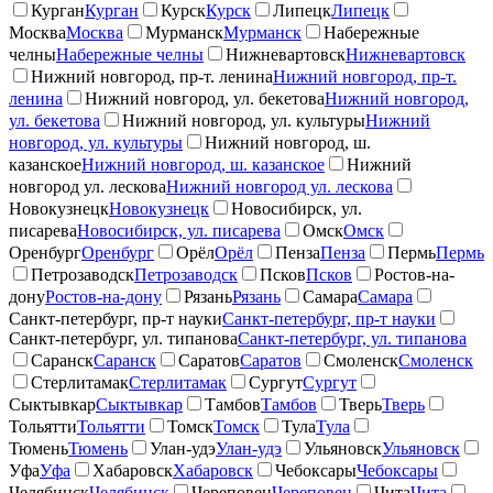
Курган
Курган
Курск
Курск
Липецк
Липецк
Москва
Москва
Мурманск
Мурманск
Набережные
челны
Набережные челны
Нижневартовск
Нижневартовск
Нижний новгород, пр-т. ленина
Нижний новгород, пр-т.
ленина
Нижний новгород, ул. бекетова
Нижний новгород,
ул. бекетова
Нижний новгород, ул. культуры
Нижний
новгород, ул. культуры
Нижний новгород, ш.
казанское
Нижний новгород, ш. казанское
Нижний
новгород ул. лескова
Нижний новгород ул. лескова
Новокузнецк
Новокузнецк
Новосибирск, ул.
писарева
Новосибирск, ул. писарева
Омск
Омск
Оренбург
Оренбург
Орёл
Орёл
Пенза
Пенза
Пермь
Пермь
Петрозаводск
Петрозаводск
Псков
Псков
Ростов-на-
дону
Ростов-на-дону
Рязань
Рязань
Самара
Самара
Санкт-петербург, пр-т науки
Санкт-петербург, пр-т науки
Санкт-петербург, ул. типанова
Санкт-петербург, ул. типанова
Саранск
Саранск
Саратов
Саратов
Смоленск
Смоленск
Стерлитамак
Стерлитамак
Сургут
Сургут
Сыктывкар
Сыктывкар
Тамбов
Тамбов
Тверь
Тверь
Тольятти
Тольятти
Томск
Томск
Тула
Тула
Тюмень
Тюмень
Улан-удэ
Улан-удэ
Ульяновск
Ульяновск
Уфа
Уфа
Хабаровск
Хабаровск
Чебоксары
Чебоксары
Челябинск
Челябинск
Череповец
Череповец
Чита
Чита