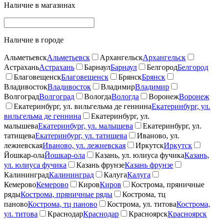
Наличие в магазинах
Наличие в городе
Альметьевск
Альметьевск
Архангельск
Архангельск
Астрахань
Астрахань
Барнаул
Барнаул
Белгород
Белгород
Благовещенск
Благовещенск
Брянск
Брянск
Владивосток
Владивосток
Владимир
Владимир
Волгоград
Волгоград
Вологда
Вологда
Воронеж
Воронеж
Екатеринбург, ул. вильгельма де геннина
Екатеринбург, ул.
вильгельма де геннина
Екатеринбург, ул.
малышева
Екатеринбург, ул. малышева
Екатеринбург, ул.
татищева
Екатеринбург, ул. татищева
Иваново, ул.
лежневская
Иваново, ул. лежневская
Иркутск
Иркутск
Йошкар-ола
Йошкар-ола
Казань, ул. юлиуса фучика
Казань,
ул. юлиуса фучика
Казань фрунзе
Казань фрунзе
Калининград
Калининград
Калуга
Калуга
Кемерово
Кемерово
Киров
Киров
Кострома, пряничные
ряды
Кострома, пряничные ряды
Кострома, тц
паново
Кострома, тц паново
Кострома, ул. титова
Кострома,
ул. титова
Краснодар
Краснодар
Красноярск
Красноярск