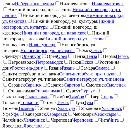
челны
Набережные челны
Нижневартовск
Нижневартовск
Нижний новгород, пр-т. ленина
Нижний новгород, пр-т.
ленина
Нижний новгород, ул. бекетова
Нижний новгород,
ул. бекетова
Нижний новгород, ул. культуры
Нижний
новгород, ул. культуры
Нижний новгород, ш.
казанское
Нижний новгород, ш. казанское
Нижний
новгород ул. лескова
Нижний новгород ул. лескова
Новокузнецк
Новокузнецк
Новосибирск, ул.
писарева
Новосибирск, ул. писарева
Омск
Омск
Оренбург
Оренбург
Орёл
Орёл
Пенза
Пенза
Пермь
Пермь
Петрозаводск
Петрозаводск
Псков
Псков
Ростов-на-
дону
Ростов-на-дону
Рязань
Рязань
Самара
Самара
Санкт-петербург, пр-т науки
Санкт-петербург, пр-т науки
Санкт-петербург, ул. типанова
Санкт-петербург, ул. типанова
Саранск
Саранск
Саратов
Саратов
Смоленск
Смоленск
Стерлитамак
Стерлитамак
Сургут
Сургут
Сыктывкар
Сыктывкар
Тамбов
Тамбов
Тверь
Тверь
Тольятти
Тольятти
Томск
Томск
Тула
Тула
Тюмень
Тюмень
Улан-удэ
Улан-удэ
Ульяновск
Ульяновск
Уфа
Уфа
Хабаровск
Хабаровск
Чебоксары
Чебоксары
Челябинск
Челябинск
Череповец
Череповец
Чита
Чита
Ярославль
Ярославль