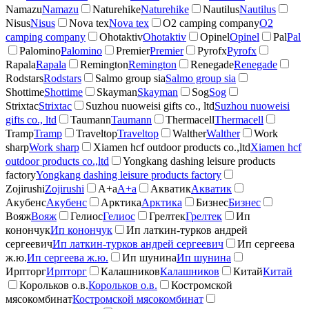
Namazu
Namazu
Naturehike
Naturehike
Nautilus
Nautilus
Nisus
Nisus
Nova tex
Nova tex
O2 camping company
O2
camping company
Ohotaktiv
Ohotaktiv
Opinel
Opinel
Pal
Pal
Palomino
Palomino
Premier
Premier
Pyrofx
Pyrofx
Rapala
Rapala
Remington
Remington
Renegade
Renegade
Rodstars
Rodstars
Salmo group sia
Salmo group sia
Shottime
Shottime
Skayman
Skayman
Sog
Sog
Strixtac
Strixtac
Suzhou nuoweisi gifts co., ltd
Suzhou nuoweisi
gifts co., ltd
Taumann
Taumann
Thermacell
Thermacell
Tramp
Tramp
Traveltop
Traveltop
Walther
Walther
Work
sharp
Work sharp
Xiamen hcf outdoor products co.,ltd
Xiamen hcf
outdoor products co.,ltd
Yongkang dashing leisure products
factory
Yongkang dashing leisure products factory
Zojirushi
Zojirushi
А+а
А+а
Акватик
Акватик
Акубенс
Акубенс
Арктика
Арктика
Бизнес
Бизнес
Вояж
Вояж
Гелиос
Гелиос
Грелтек
Грелтек
Ип
конончук
Ип конончук
Ип латкин-турков андрей
сергеевич
Ип латкин-турков андрей сергеевич
Ип сергеева
ж.ю.
Ип сергеева ж.ю.
Ип шунина
Ип шунина
Ирпторг
Ирпторг
Калашников
Калашников
Китай
Китай
Корольков о.в.
Корольков о.в.
Костромской
мясокомбинат
Костромской мясокомбинат