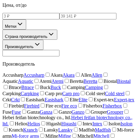
Цена, от/до
Метки
Страна производитель
Производитель
Производитель
Accusharp
Accusharp
Akara
Akara
Allen
Allen
Aquatic
Aquatic
Atemi
Atemi
Beretta
Beretta
Biostal
Biostal
Btrace
Btrace
Buck
Buck
Camping
Camping
Carpking
Carpking
Carp pro
Carp pro
Cold steel
Cold steel
Crkt
Crkt
Eastshark
Eastshark
Elite
Elite
Expert-tex
Expert-tex
Firebird
Firebird
Fire eco
Fire eco
Fisherbox
Fisherbox
Fuse
Fuse
Ganza
Ganza
Ganzo
Ganzo
Grouper
Grouper
Hebei feifan biotechnology co., ltd.
Hebei feifan biotechnology co.,
ltd.
Helios
Helios
Higashi
Higashi
Intex
Intex
Isolon
Isolon
Kranch
Kranch
Lansky
Lansky
Madfish
Madfish
Mi-force
arms
Mi-force arms
Mifine
Mifine
Mitchell
Mitchell