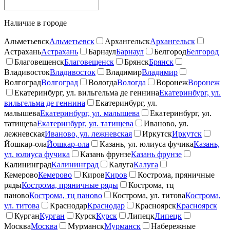
Наличие в городе
Альметьевск
Альметьевск
Архангельск
Архангельск
Астрахань
Астрахань
Барнаул
Барнаул
Белгород
Белгород
Благовещенск
Благовещенск
Брянск
Брянск
Владивосток
Владивосток
Владимир
Владимир
Волгоград
Волгоград
Вологда
Вологда
Воронеж
Воронеж
Екатеринбург, ул. вильгельма де геннина
Екатеринбург, ул.
вильгельма де геннина
Екатеринбург, ул.
малышева
Екатеринбург, ул. малышева
Екатеринбург, ул.
татищева
Екатеринбург, ул. татищева
Иваново, ул.
лежневская
Иваново, ул. лежневская
Иркутск
Иркутск
Йошкар-ола
Йошкар-ола
Казань, ул. юлиуса фучика
Казань,
ул. юлиуса фучика
Казань фрунзе
Казань фрунзе
Калининград
Калининград
Калуга
Калуга
Кемерово
Кемерово
Киров
Киров
Кострома, пряничные
ряды
Кострома, пряничные ряды
Кострома, тц
паново
Кострома, тц паново
Кострома, ул. титова
Кострома,
ул. титова
Краснодар
Краснодар
Красноярск
Красноярск
Курган
Курган
Курск
Курск
Липецк
Липецк
Москва
Москва
Мурманск
Мурманск
Набережные