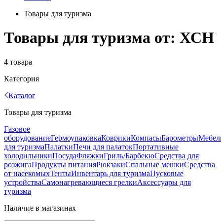
Товары для туризма
Товары для туризма от: ХСН
4 товара
Категория
Каталог
Товары для туризма
Газовое
оборудование
Гермоупаковка
Коврики
Компасы
Барометры
Мебел
для туризма
Палатки
Печи для палаток
Портативные
холодильники
Посуда
Фляжки
Гриль/Барбекю
Средства для
розжига
Продукты питания
Рюкзаки
Спальные мешки
Средства
от насекомых
Тенты
Инвентарь для туризма
Пусковые
устройства
Самонагревающиеся грелки
Аксессуары для
туризма
Наличие в магазинах