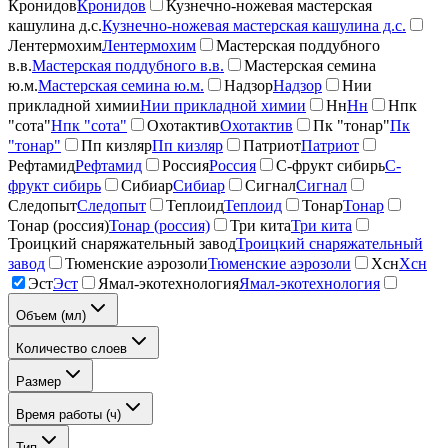
Кронидов
Кронидов
Кузнечно-ножевая мастерская
кашулина д.с.
Кузнечно-ножевая мастерская кашулина д.с.
Лентермохим
Лентермохим
Мастерская поддубного
в.в.
Мастерская поддубного в.в.
Мастерская семина
ю.м.
Мастерская семина ю.м.
Надзор
Надзор
Нии
прикладной химии
Нии прикладной химии
Нн
Нн
Нпк
"сота"
Нпк "сота"
Охотактив
Охотактив
Пк "тонар"
Пк
"тонар"
Пп кизляр
Пп кизляр
Патриот
Патриот
Рефтамид
Рефтамид
Россия
Россия
С-фрукт сибирь
С-
фрукт сибирь
Сибиар
Сибиар
Сигнал
Сигнал
Следопыт
Следопыт
Теплоид
Теплоид
Тонар
Тонар
Тонар (россия)
Тонар (россия)
Три кита
Три кита
Троицкий снаряжательный завод
Троицкий снаряжательный
завод
Тюменские аэрозоли
Тюменские аэрозоли
Хсн
Хсн
Эст
Эст
Ямал-экотехнология
Ямал-экотехнология
Объем (мл)
Количество слоев
Размер
Время работы (ч)
Тип