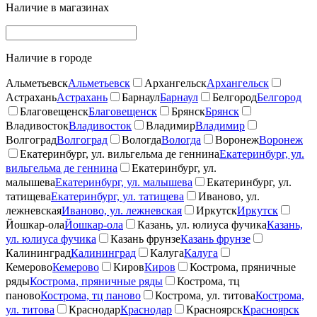
Наличие в магазинах
Наличие в городе
Альметьевск
Альметьевск
Архангельск
Архангельск
Астрахань
Астрахань
Барнаул
Барнаул
Белгород
Белгород
Благовещенск
Благовещенск
Брянск
Брянск
Владивосток
Владивосток
Владимир
Владимир
Волгоград
Волгоград
Вологда
Вологда
Воронеж
Воронеж
Екатеринбург, ул. вильгельма де геннина
Екатеринбург, ул.
вильгельма де геннина
Екатеринбург, ул.
малышева
Екатеринбург, ул. малышева
Екатеринбург, ул.
татищева
Екатеринбург, ул. татищева
Иваново, ул.
лежневская
Иваново, ул. лежневская
Иркутск
Иркутск
Йошкар-ола
Йошкар-ола
Казань, ул. юлиуса фучика
Казань,
ул. юлиуса фучика
Казань фрунзе
Казань фрунзе
Калининград
Калининград
Калуга
Калуга
Кемерово
Кемерово
Киров
Киров
Кострома, пряничные
ряды
Кострома, пряничные ряды
Кострома, тц
паново
Кострома, тц паново
Кострома, ул. титова
Кострома,
ул. титова
Краснодар
Краснодар
Красноярск
Красноярск