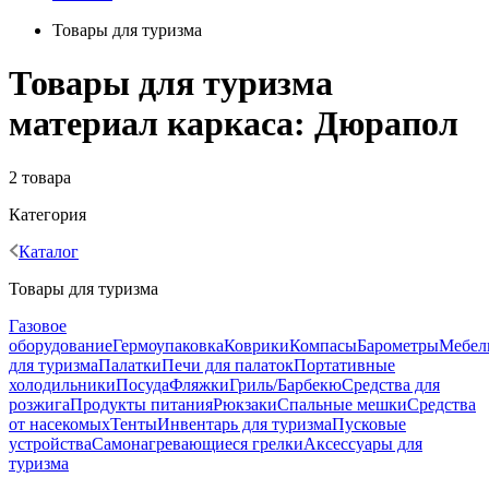
Товары для туризма
Товары для туризма
материал каркаса: Дюрапол
2 товара
Категория
Каталог
Товары для туризма
Газовое
оборудование
Гермоупаковка
Коврики
Компасы
Барометры
Мебел
для туризма
Палатки
Печи для палаток
Портативные
холодильники
Посуда
Фляжки
Гриль/Барбекю
Средства для
розжига
Продукты питания
Рюкзаки
Спальные мешки
Средства
от насекомых
Тенты
Инвентарь для туризма
Пусковые
устройства
Самонагревающиеся грелки
Аксессуары для
туризма