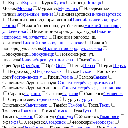
Курган
Курган
Курск
Курск
Липецк
Липецк
Москва
Москва
Мурманск
Мурманск
Набережные
челны
Набережные челны
Нижневартовск
Нижневартовск
Нижний новгород, пр-т. ленина
Нижний новгород, пр-т.
ленина
Нижний новгород, ул. бекетова
Нижний новгород,
ул. бекетова
Нижний новгород, ул. культуры
Нижний
новгород, ул. культуры
Нижний новгород, ш.
казанское
Нижний новгород, ш. казанское
Нижний
новгород ул. лескова
Нижний новгород ул. лескова
Новокузнецк
Новокузнецк
Новосибирск, ул.
писарева
Новосибирск, ул. писарева
Омск
Омск
Оренбург
Оренбург
Орёл
Орёл
Пенза
Пенза
Пермь
Пермь
Петрозаводск
Петрозаводск
Псков
Псков
Ростов-на-
дону
Ростов-на-дону
Рязань
Рязань
Самара
Самара
Санкт-петербург, пр-т науки
Санкт-петербург, пр-т науки
Санкт-петербург, ул. типанова
Санкт-петербург, ул. типанова
Саранск
Саранск
Саратов
Саратов
Смоленск
Смоленск
Стерлитамак
Стерлитамак
Сургут
Сургут
Сыктывкар
Сыктывкар
Тамбов
Тамбов
Тверь
Тверь
Тольятти
Тольятти
Томск
Томск
Тула
Тула
Тюмень
Тюмень
Улан-удэ
Улан-удэ
Ульяновск
Ульяновск
Уфа
Уфа
Хабаровск
Хабаровск
Чебоксары
Чебоксары
Челябинск
Челябинск
Череповец
Череповец
Чита
Чита