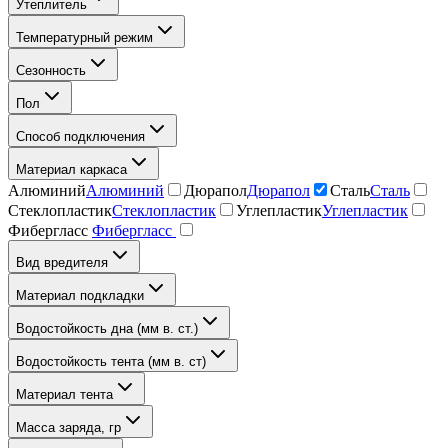
Утеплитель
Температурный режим
Сезонность
Пол
Способ подключения
Материал каркаса
Алюминий
Алюминий
Дюрапол
Дюрапол
Сталь
Сталь
Стеклопластик
Стеклопластик
Углепластик
Углепластик
Фибергласс
Фибергласс
Вид вредителя
Материал подкладки
Водостойкость дна (мм в. ст.)
Водостойкость тента (мм в. ст)
Материал тента
Масса заряда, гр