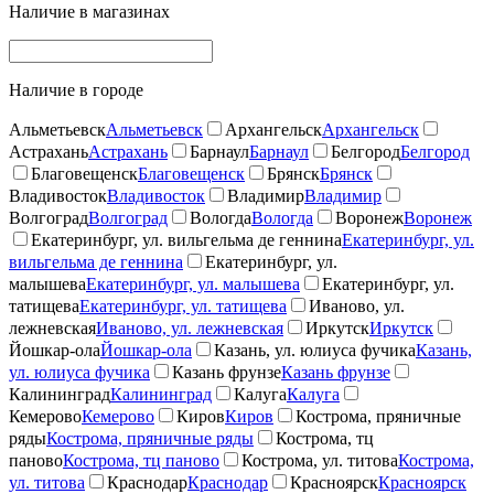
Наличие в магазинах
Наличие в городе
Альметьевск
Альметьевск
Архангельск
Архангельск
Астрахань
Астрахань
Барнаул
Барнаул
Белгород
Белгород
Благовещенск
Благовещенск
Брянск
Брянск
Владивосток
Владивосток
Владимир
Владимир
Волгоград
Волгоград
Вологда
Вологда
Воронеж
Воронеж
Екатеринбург, ул. вильгельма де геннина
Екатеринбург, ул.
вильгельма де геннина
Екатеринбург, ул.
малышева
Екатеринбург, ул. малышева
Екатеринбург, ул.
татищева
Екатеринбург, ул. татищева
Иваново, ул.
лежневская
Иваново, ул. лежневская
Иркутск
Иркутск
Йошкар-ола
Йошкар-ола
Казань, ул. юлиуса фучика
Казань,
ул. юлиуса фучика
Казань фрунзе
Казань фрунзе
Калининград
Калининград
Калуга
Калуга
Кемерово
Кемерово
Киров
Киров
Кострома, пряничные
ряды
Кострома, пряничные ряды
Кострома, тц
паново
Кострома, тц паново
Кострома, ул. титова
Кострома,
ул. титова
Краснодар
Краснодар
Красноярск
Красноярск