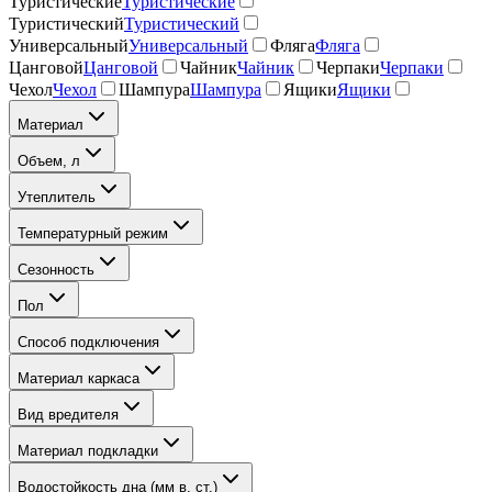
Туристические
Туристические
Туристический
Туристический
Универсальный
Универсальный
Фляга
Фляга
Цанговой
Цанговой
Чайник
Чайник
Черпаки
Черпаки
Чехол
Чехол
Шампура
Шампура
Ящики
Ящики
Материал
Объем, л
Утеплитель
Температурный режим
Сезонность
Пол
Способ подключения
Материал каркаса
Вид вредителя
Материал подкладки
Водостойкость дна (мм в. ст.)