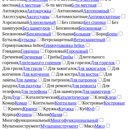
местная
4-х местная
6-ти местная
6-ти местная
Автокружка
Автокружка
Автономный
Автономный
Аксессуары
Аксессуары
Антимоскитные
Антимоскитные
Аэрозольный
Аэрозольный
Без спинки
Без спинки
Без
шампуров
Без шампуров
Бензиновая
Бензиновая
Бензиновый
Бензиновый
Большая
Большая
Борщ
Борщ
Бутылка
Бутылка
Ветрозащитный
Ветрозащитный
Гермоупаковка helios
Гермоупаковка helios
Говядина
Говядина
Гороховый
Гороховый
Гречневая
Гречневая
Грибы
Грибы
Длительного
горения
Длительного горения
Для горелок
Для горелок
Для гриля
Для гриля
Для зажигалок
Для зажигалок
Для
копчения
Для копчения
Для костра
Для костра
Для
лампы
Для лампы
Для патронов
Для патронов
Для
раздува
Для раздува
Для ремонта
Для ремонта
Для
телефона
Для телефона
Для шампуров
Для шампуров
Душ
Душ
Каталитическая
Каталитическая
Клещ
Клещ
Комар
Комар
Коптильни
Коптильни
Костровые
Костровые
Кранец
Кранец
Кружка
Кружка
Куб
Куб
Курица
Курица
Малая
Малая
Многофункциональный
Многофункциональный
Мультиинструмент
Мультиинструмент
Мясо
Мясо