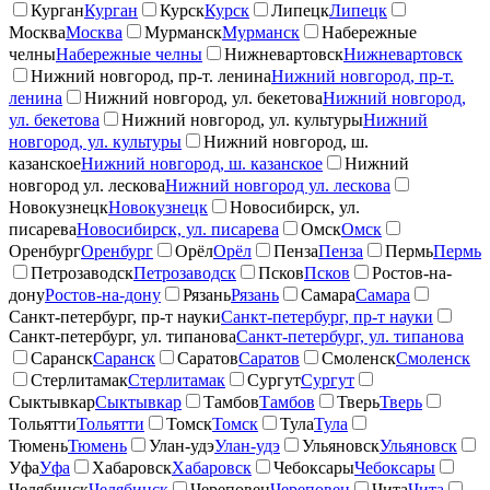
Курган
Курган
Курск
Курск
Липецк
Липецк
Москва
Москва
Мурманск
Мурманск
Набережные
челны
Набережные челны
Нижневартовск
Нижневартовск
Нижний новгород, пр-т. ленина
Нижний новгород, пр-т.
ленина
Нижний новгород, ул. бекетова
Нижний новгород,
ул. бекетова
Нижний новгород, ул. культуры
Нижний
новгород, ул. культуры
Нижний новгород, ш.
казанское
Нижний новгород, ш. казанское
Нижний
новгород ул. лескова
Нижний новгород ул. лескова
Новокузнецк
Новокузнецк
Новосибирск, ул.
писарева
Новосибирск, ул. писарева
Омск
Омск
Оренбург
Оренбург
Орёл
Орёл
Пенза
Пенза
Пермь
Пермь
Петрозаводск
Петрозаводск
Псков
Псков
Ростов-на-
дону
Ростов-на-дону
Рязань
Рязань
Самара
Самара
Санкт-петербург, пр-т науки
Санкт-петербург, пр-т науки
Санкт-петербург, ул. типанова
Санкт-петербург, ул. типанова
Саранск
Саранск
Саратов
Саратов
Смоленск
Смоленск
Стерлитамак
Стерлитамак
Сургут
Сургут
Сыктывкар
Сыктывкар
Тамбов
Тамбов
Тверь
Тверь
Тольятти
Тольятти
Томск
Томск
Тула
Тула
Тюмень
Тюмень
Улан-удэ
Улан-удэ
Ульяновск
Ульяновск
Уфа
Уфа
Хабаровск
Хабаровск
Чебоксары
Чебоксары
Челябинск
Челябинск
Череповец
Череповец
Чита
Чита