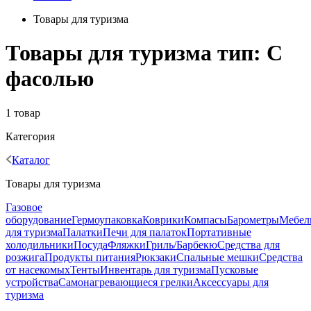
Товары для туризма
Товары для туризма тип: С
фасолью
1 товар
Категория
Каталог
Товары для туризма
Газовое
оборудование
Гермоупаковка
Коврики
Компасы
Барометры
Мебел
для туризма
Палатки
Печи для палаток
Портативные
холодильники
Посуда
Фляжки
Гриль/Барбекю
Средства для
розжига
Продукты питания
Рюкзаки
Спальные мешки
Средства
от насекомых
Тенты
Инвентарь для туризма
Пусковые
устройства
Самонагревающиеся грелки
Аксессуары для
туризма