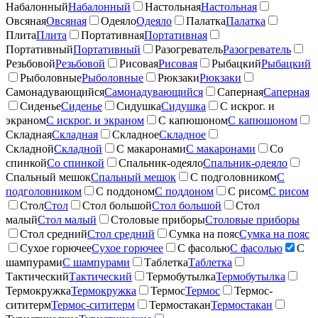
Набалонный
Набалонный
Настольная
Настольная
Овсяная
Овсяная
Одеяло
Одеяло
Палатка
Палатка
Плита
Плита
Портативная
Портативная
Портативный
Портативный
Разогреватель
Разогреватель
Резьбовой
Резьбовой
Рисовая
Рисовая
Рыбацкий
Рыбацкий
Рыболовные
Рыболовные
Рюкзаки
Рюкзаки
Самонадувающийся
Самонадувающийся
Саперная
Саперная
Сиденье
Сиденье
Сидушка
Сидушка
С искрог. и
экраном
С искрог. и экраном
С капюшоном
С капюшоном
Складная
Складная
Складное
Складное
Складной
Складной
С макаронами
С макаронами
Со
спинкой
Со спинкой
Спальник-одеяло
Спальник-одеяло
Спальный мешок
Спальный мешок
С подголовником
С
подголовником
С поддоном
С поддоном
С рисом
С рисом
Стол
Стол
Стол большой
Стол большой
Стол
малый
Стол малый
Столовые приборы
Столовые приборы
Стол средний
Стол средний
Сумка на пояс
Сумка на пояс
Сухое горючее
Сухое горючее
С фасолью
С фасолью
С
шампурами
С шампурами
Таблетка
Таблетка
Тактический
Тактический
Термобутылка
Термобутылка
Термокружка
Термокружка
Термос
Термос
Термос-
сититерм
Термос-сититерм
Термостакан
Термостакан