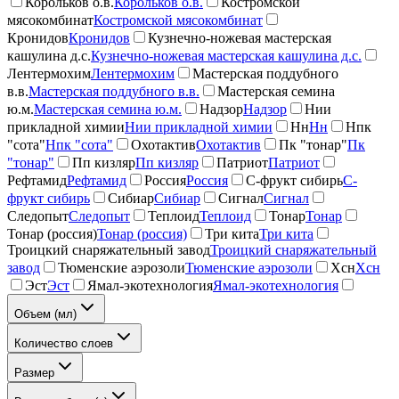
Корольков о.в.
Корольков о.в.
Костромской
мясокомбинат
Костромской мясокомбинат
Кронидов
Кронидов
Кузнечно-ножевая мастерская
кашулина д.с.
Кузнечно-ножевая мастерская кашулина д.с.
Лентермохим
Лентермохим
Мастерская поддубного
в.в.
Мастерская поддубного в.в.
Мастерская семина
ю.м.
Мастерская семина ю.м.
Надзор
Надзор
Нии
прикладной химии
Нии прикладной химии
Нн
Нн
Нпк
"сота"
Нпк "сота"
Охотактив
Охотактив
Пк "тонар"
Пк
"тонар"
Пп кизляр
Пп кизляр
Патриот
Патриот
Рефтамид
Рефтамид
Россия
Россия
С-фрукт сибирь
С-
фрукт сибирь
Сибиар
Сибиар
Сигнал
Сигнал
Следопыт
Следопыт
Теплоид
Теплоид
Тонар
Тонар
Тонар (россия)
Тонар (россия)
Три кита
Три кита
Троицкий снаряжательный завод
Троицкий снаряжательный
завод
Тюменские аэрозоли
Тюменские аэрозоли
Хсн
Хсн
Эст
Эст
Ямал-экотехнология
Ямал-экотехнология
Объем (мл)
Количество слоев
Размер