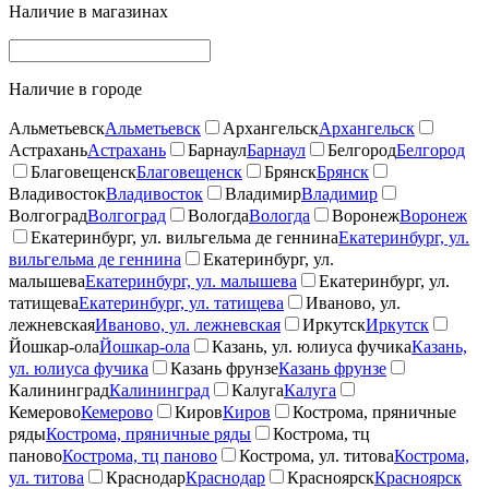
Наличие в магазинах
Наличие в городе
Альметьевск
Альметьевск
Архангельск
Архангельск
Астрахань
Астрахань
Барнаул
Барнаул
Белгород
Белгород
Благовещенск
Благовещенск
Брянск
Брянск
Владивосток
Владивосток
Владимир
Владимир
Волгоград
Волгоград
Вологда
Вологда
Воронеж
Воронеж
Екатеринбург, ул. вильгельма де геннина
Екатеринбург, ул.
вильгельма де геннина
Екатеринбург, ул.
малышева
Екатеринбург, ул. малышева
Екатеринбург, ул.
татищева
Екатеринбург, ул. татищева
Иваново, ул.
лежневская
Иваново, ул. лежневская
Иркутск
Иркутск
Йошкар-ола
Йошкар-ола
Казань, ул. юлиуса фучика
Казань,
ул. юлиуса фучика
Казань фрунзе
Казань фрунзе
Калининград
Калининград
Калуга
Калуга
Кемерово
Кемерово
Киров
Киров
Кострома, пряничные
ряды
Кострома, пряничные ряды
Кострома, тц
паново
Кострома, тц паново
Кострома, ул. титова
Кострома,
ул. титова
Краснодар
Краснодар
Красноярск
Красноярск