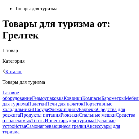
Товары для туризма
Товары для туризма от:
Грелтек
1 товар
Категория
Каталог
Товары для туризма
Газовое
оборудование
Гермоупаковка
Коврики
Компасы
Барометры
Мебел
для туризма
Палатки
Печи для палаток
Портативные
холодильники
Посуда
Фляжки
Гриль/Барбекю
Средства для
розжига
Продукты питания
Рюкзаки
Спальные мешки
Средства
от насекомых
Тенты
Инвентарь для туризма
Пусковые
устройства
Самонагревающиеся грелки
Аксессуары для
туризма