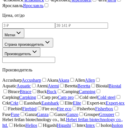
Ярославль
Ярославль
Цена, от/до
Метки
Страна производитель
Производитель
Производитель
Accusharp
Accusharp
Akara
Akara
Allen
Allen
Aquatic
Aquatic
Atemi
Atemi
Beretta
Beretta
Biostal
Biostal
Btrace
Btrace
Buck
Buck
Camping
Camping
Carpking
Carpking
Carp pro
Carp pro
Cold steel
Cold steel
Crkt
Crkt
Eastshark
Eastshark
Elite
Elite
Expert-tex
Expert-tex
Firebird
Firebird
Fire eco
Fire eco
Fisherbox
Fisherbox
Fuse
Fuse
Ganza
Ganza
Ganzo
Ganzo
Grouper
Grouper
Hebei feifan biotechnology co., ltd.
Hebei feifan biotechnology co.,
ltd.
Helios
Helios
Higashi
Higashi
Intex
Intex
Isolon
Isolon