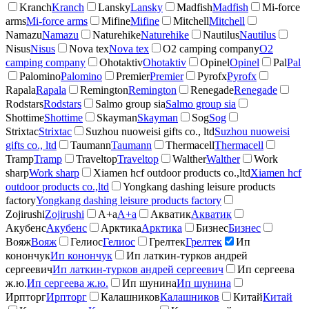
Kranch
Kranch
Lansky
Lansky
Madfish
Madfish
Mi-force
arms
Mi-force arms
Mifine
Mifine
Mitchell
Mitchell
Namazu
Namazu
Naturehike
Naturehike
Nautilus
Nautilus
Nisus
Nisus
Nova tex
Nova tex
O2 camping company
O2
camping company
Ohotaktiv
Ohotaktiv
Opinel
Opinel
Pal
Pal
Palomino
Palomino
Premier
Premier
Pyrofx
Pyrofx
Rapala
Rapala
Remington
Remington
Renegade
Renegade
Rodstars
Rodstars
Salmo group sia
Salmo group sia
Shottime
Shottime
Skayman
Skayman
Sog
Sog
Strixtac
Strixtac
Suzhou nuoweisi gifts co., ltd
Suzhou nuoweisi
gifts co., ltd
Taumann
Taumann
Thermacell
Thermacell
Tramp
Tramp
Traveltop
Traveltop
Walther
Walther
Work
sharp
Work sharp
Xiamen hcf outdoor products co.,ltd
Xiamen hcf
outdoor products co.,ltd
Yongkang dashing leisure products
factory
Yongkang dashing leisure products factory
Zojirushi
Zojirushi
А+а
А+а
Акватик
Акватик
Акубенс
Акубенс
Арктика
Арктика
Бизнес
Бизнес
Вояж
Вояж
Гелиос
Гелиос
Грелтек
Грелтек
Ип
конончук
Ип конончук
Ип латкин-турков андрей
сергеевич
Ип латкин-турков андрей сергеевич
Ип сергеева
ж.ю.
Ип сергеева ж.ю.
Ип шунина
Ип шунина
Ирпторг
Ирпторг
Калашников
Калашников
Китай
Китай