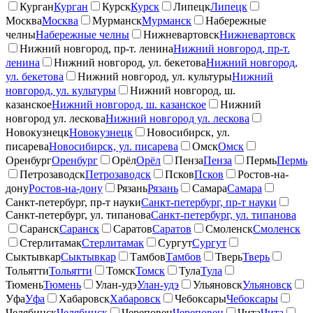
Курган
Курган
Курск
Курск
Липецк
Липецк
Москва
Москва
Мурманск
Мурманск
Набережные
челны
Набережные челны
Нижневартовск
Нижневартовск
Нижний новгород, пр-т. ленина
Нижний новгород, пр-т.
ленина
Нижний новгород, ул. бекетова
Нижний новгород,
ул. бекетова
Нижний новгород, ул. культуры
Нижний
новгород, ул. культуры
Нижний новгород, ш.
казанское
Нижний новгород, ш. казанское
Нижний
новгород ул. лескова
Нижний новгород ул. лескова
Новокузнецк
Новокузнецк
Новосибирск, ул.
писарева
Новосибирск, ул. писарева
Омск
Омск
Оренбург
Оренбург
Орёл
Орёл
Пенза
Пенза
Пермь
Пермь
Петрозаводск
Петрозаводск
Псков
Псков
Ростов-на-
дону
Ростов-на-дону
Рязань
Рязань
Самара
Самара
Санкт-петербург, пр-т науки
Санкт-петербург, пр-т науки
Санкт-петербург, ул. типанова
Санкт-петербург, ул. типанова
Саранск
Саранск
Саратов
Саратов
Смоленск
Смоленск
Стерлитамак
Стерлитамак
Сургут
Сургут
Сыктывкар
Сыктывкар
Тамбов
Тамбов
Тверь
Тверь
Тольятти
Тольятти
Томск
Томск
Тула
Тула
Тюмень
Тюмень
Улан-удэ
Улан-удэ
Ульяновск
Ульяновск
Уфа
Уфа
Хабаровск
Хабаровск
Чебоксары
Чебоксары
Челябинск
Челябинск
Череповец
Череповец
Чита
Чита