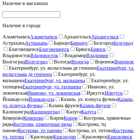
Наличие в магазинах
Наличие в городе
Альметьевск
Альметьевск
Архангельск
Архангельск
Астрахань
Астрахань
Барнаул
Барнаул
Белгород
Белгород
Благовещенск
Благовещенск
Брянск
Брянск
Владивосток
Владивосток
Владимир
Владимир
Волгоград
Волгоград
Вологда
Вологда
Воронеж
Воронеж
Екатеринбург, ул. вильгельма де геннина
Екатеринбург, ул.
вильгельма де геннина
Екатеринбург, ул.
малышева
Екатеринбург, ул. малышева
Екатеринбург, ул.
татищева
Екатеринбург, ул. татищева
Иваново, ул.
лежневская
Иваново, ул. лежневская
Иркутск
Иркутск
Йошкар-ола
Йошкар-ола
Казань, ул. юлиуса фучика
Казань,
ул. юлиуса фучика
Казань фрунзе
Казань фрунзе
Калининград
Калининград
Калуга
Калуга
Кемерово
Кемерово
Киров
Киров
Кострома, пряничные
ряды
Кострома, пряничные ряды
Кострома, тц
паново
Кострома, тц паново
Кострома, ул. титова
Кострома,
ул. титова
Краснодар
Краснодар
Красноярск
Красноярск