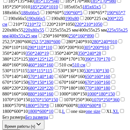
185*135*940
185*135*940
185*170*980
185*170*980
185*250*1010
185*250*1010
185х65х5
185х65х5
188х66х5
188х66х5
190*60*5
190*60*5
190*65*7
190*65*7
190х66х5
190х66х5
190х80
190х80
200*225 см
200*225
см
210*72
210*72
220*210*1050
220*210*1050
220х80х55
220х80х55
225х55х25 мм/400х55х25 мм
225х55х25
мм/400х55х25 мм
250*160*890
250*160*890
252,5*280*600
252,5*280*600
280*240*910
280*240*910
290*110*110
290*110*110
305*200*910
305*200*910
350*240*19
350*240*19
350*240*28
350*240*28
380*125*125
380*125*125
390*170*170
390*170*170
460*160*160
460*160*160
510 см
510 см
530*115*115
530*115*115
530*130*130
530*130*130
570*140*140
570*140*140
650*160*160
650*160*160
670*150*150
670*150*150
670*160*160
670*160*160
680*220*220
680*220*220
770*180*180
770*180*180
880*160*160
880*160*160
1000*180*150
1000*180*150
1070*150*150
1070*150*150
1070*250*360
1070*250*360
1800*570*8
1800*570*8
1800*600*8
1800*600*8
1800*600*10
1800*600*10
L
L
one size
one size
XL
XL
Без размера
Без размера
Время работы (ч)