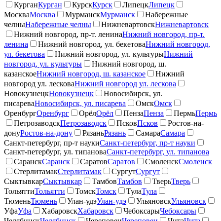
Курган
Курган
Курск
Курск
Липецк
Липецк
Москва
Москва
Мурманск
Мурманск
Набережные
челны
Набережные челны
Нижневартовск
Нижневартовск
Нижний новгород, пр-т. ленина
Нижний новгород, пр-т.
ленина
Нижний новгород, ул. бекетова
Нижний новгород,
ул. бекетова
Нижний новгород, ул. культуры
Нижний
новгород, ул. культуры
Нижний новгород, ш.
казанское
Нижний новгород, ш. казанское
Нижний
новгород ул. лескова
Нижний новгород ул. лескова
Новокузнецк
Новокузнецк
Новосибирск, ул.
писарева
Новосибирск, ул. писарева
Омск
Омск
Оренбург
Оренбург
Орёл
Орёл
Пенза
Пенза
Пермь
Пермь
Петрозаводск
Петрозаводск
Псков
Псков
Ростов-на-
дону
Ростов-на-дону
Рязань
Рязань
Самара
Самара
Санкт-петербург, пр-т науки
Санкт-петербург, пр-т науки
Санкт-петербург, ул. типанова
Санкт-петербург, ул. типанова
Саранск
Саранск
Саратов
Саратов
Смоленск
Смоленск
Стерлитамак
Стерлитамак
Сургут
Сургут
Сыктывкар
Сыктывкар
Тамбов
Тамбов
Тверь
Тверь
Тольятти
Тольятти
Томск
Томск
Тула
Тула
Тюмень
Тюмень
Улан-удэ
Улан-удэ
Ульяновск
Ульяновск
Уфа
Уфа
Хабаровск
Хабаровск
Чебоксары
Чебоксары
Челябинск
Челябинск
Череповец
Череповец
Чита
Чита