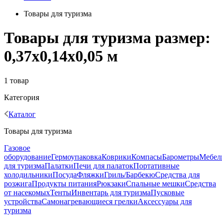
Товары для туризма
Товары для туризма размер:
0,37х0,14х0,05 м
1 товар
Категория
Каталог
Товары для туризма
Газовое
оборудование
Гермоупаковка
Коврики
Компасы
Барометры
Мебел
для туризма
Палатки
Печи для палаток
Портативные
холодильники
Посуда
Фляжки
Гриль/Барбекю
Средства для
розжига
Продукты питания
Рюкзаки
Спальные мешки
Средства
от насекомых
Тенты
Инвентарь для туризма
Пусковые
устройства
Самонагревающиеся грелки
Аксессуары для
туризма