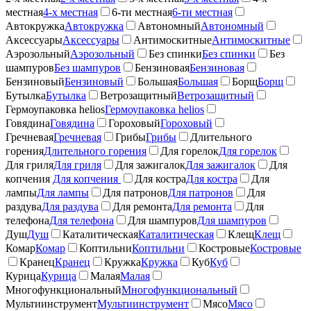
местная
4-х местная
6-ти местная
6-ти местная
Автокружка
Автокружка
Автономный
Автономный
Аксессуары
Аксессуары
Антимоскитные
Антимоскитные
Аэрозольный
Аэрозольный
Без спинки
Без спинки
Без
шампуров
Без шампуров
Бензиновая
Бензиновая
Бензиновый
Бензиновый
Большая
Большая
Борщ
Борщ
Бутылка
Бутылка
Ветрозащитный
Ветрозащитный
Гермоупаковка helios
Гермоупаковка helios
Говядина
Говядина
Гороховый
Гороховый
Гречневая
Гречневая
Грибы
Грибы
Длительного
горения
Длительного горения
Для горелок
Для горелок
Для гриля
Для гриля
Для зажигалок
Для зажигалок
Для
копчения
Для копчения
Для костра
Для костра
Для
лампы
Для лампы
Для патронов
Для патронов
Для
раздува
Для раздува
Для ремонта
Для ремонта
Для
телефона
Для телефона
Для шампуров
Для шампуров
Душ
Душ
Каталитическая
Каталитическая
Клещ
Клещ
Комар
Комар
Коптильни
Коптильни
Костровые
Костровые
Кранец
Кранец
Кружка
Кружка
Куб
Куб
Курица
Курица
Малая
Малая
Многофункциональный
Многофункциональный
Мультиинструмент
Мультиинструмент
Мясо
Мясо