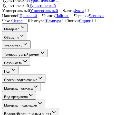
Туристические
Туристические
Туристический
Туристический
Универсальный
Универсальный
Фляга
Фляга
Цанговой
Цанговой
Чайник
Чайник
Черпаки
Черпаки
Чехол
Чехол
Шампура
Шампура
Ящики
Ящики
Материал
Объем, л
Утеплитель
Температурный режим
Сезонность
Пол
Способ подключения
Материал каркаса
Вид вредителя
Материал подкладки
Водостойкость дна (мм в. ст.)