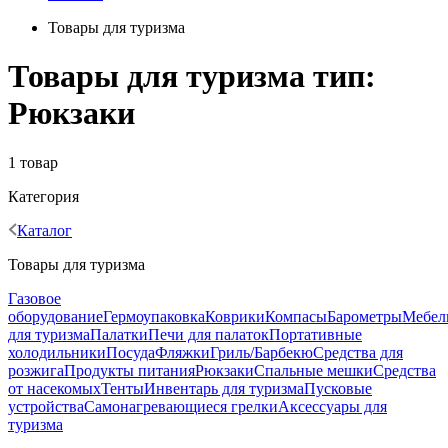
Товары для туризма
Товары для туризма тип:
Рюкзаки
1 товар
Категория
Каталог
Товары для туризма
Газовое
оборудование
Гермоупаковка
Коврики
Компасы
Барометры
Мебел
для туризма
Палатки
Печи для палаток
Портативные
холодильники
Посуда
Фляжки
Гриль/Барбекю
Средства для
розжига
Продукты питания
Рюкзаки
Спальные мешки
Средства
от насекомых
Тенты
Инвентарь для туризма
Пусковые
устройства
Самонагревающиеся грелки
Аксессуары для
туризма