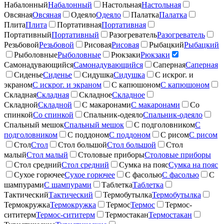
Набалонный
Набалонный
Настольная
Настольная
Овсяная
Овсяная
Одеяло
Одеяло
Палатка
Палатка
Плита
Плита
Портативная
Портативная
Портативный
Портативный
Разогреватель
Разогреватель
Резьбовой
Резьбовой
Рисовая
Рисовая
Рыбацкий
Рыбацкий
Рыболовные
Рыболовные
Рюкзаки
Рюкзаки
Самонадувающийся
Самонадувающийся
Саперная
Саперная
Сиденье
Сиденье
Сидушка
Сидушка
С искрог. и
экраном
С искрог. и экраном
С капюшоном
С капюшоном
Складная
Складная
Складное
Складное
Складной
Складной
С макаронами
С макаронами
Со
спинкой
Со спинкой
Спальник-одеяло
Спальник-одеяло
Спальный мешок
Спальный мешок
С подголовником
С
подголовником
С поддоном
С поддоном
С рисом
С рисом
Стол
Стол
Стол большой
Стол большой
Стол
малый
Стол малый
Столовые приборы
Столовые приборы
Стол средний
Стол средний
Сумка на пояс
Сумка на пояс
Сухое горючее
Сухое горючее
С фасолью
С фасолью
С
шампурами
С шампурами
Таблетка
Таблетка
Тактический
Тактический
Термобутылка
Термобутылка
Термокружка
Термокружка
Термос
Термос
Термос-
сититерм
Термос-сититерм
Термостакан
Термостакан