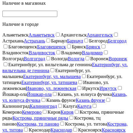
Наличие в магазинах
Наличие в городе
Альметьевск
Альметьевск
Архангельск
Архангельск
Астрахань
Астрахань
Барнаул
Барнаул
Белгород
Белгород
Благовещенск
Благовещенск
Брянск
Брянск
Владивосток
Владивосток
Владимир
Владимир
Волгоград
Волгоград
Вологда
Вологда
Воронеж
Воронеж
Екатеринбург, ул. вильгельма де геннина
Екатеринбург, ул.
вильгельма де геннина
Екатеринбург, ул.
малышева
Екатеринбург, ул. малышева
Екатеринбург, ул.
татищева
Екатеринбург, ул. татищева
Иваново, ул.
лежневская
Иваново, ул. лежневская
Иркутск
Иркутск
Йошкар-ола
Йошкар-ола
Казань, ул. юлиуса фучика
Казань,
ул. юлиуса фучика
Казань фрунзе
Казань фрунзе
Калининград
Калининград
Калуга
Калуга
Кемерово
Кемерово
Киров
Киров
Кострома, пряничные
ряды
Кострома, пряничные ряды
Кострома, тц
паново
Кострома, тц паново
Кострома, ул. титова
Кострома,
ул. титова
Краснодар
Краснодар
Красноярск
Красноярск