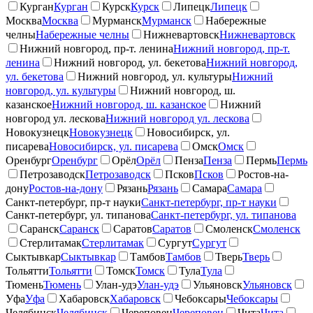
Курган
Курган
Курск
Курск
Липецк
Липецк
Москва
Москва
Мурманск
Мурманск
Набережные
челны
Набережные челны
Нижневартовск
Нижневартовск
Нижний новгород, пр-т. ленина
Нижний новгород, пр-т.
ленина
Нижний новгород, ул. бекетова
Нижний новгород,
ул. бекетова
Нижний новгород, ул. культуры
Нижний
новгород, ул. культуры
Нижний новгород, ш.
казанское
Нижний новгород, ш. казанское
Нижний
новгород ул. лескова
Нижний новгород ул. лескова
Новокузнецк
Новокузнецк
Новосибирск, ул.
писарева
Новосибирск, ул. писарева
Омск
Омск
Оренбург
Оренбург
Орёл
Орёл
Пенза
Пенза
Пермь
Пермь
Петрозаводск
Петрозаводск
Псков
Псков
Ростов-на-
дону
Ростов-на-дону
Рязань
Рязань
Самара
Самара
Санкт-петербург, пр-т науки
Санкт-петербург, пр-т науки
Санкт-петербург, ул. типанова
Санкт-петербург, ул. типанова
Саранск
Саранск
Саратов
Саратов
Смоленск
Смоленск
Стерлитамак
Стерлитамак
Сургут
Сургут
Сыктывкар
Сыктывкар
Тамбов
Тамбов
Тверь
Тверь
Тольятти
Тольятти
Томск
Томск
Тула
Тула
Тюмень
Тюмень
Улан-удэ
Улан-удэ
Ульяновск
Ульяновск
Уфа
Уфа
Хабаровск
Хабаровск
Чебоксары
Чебоксары
Челябинск
Челябинск
Череповец
Череповец
Чита
Чита