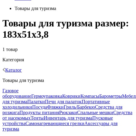
Товары для туризма
Товары для туризма размер:
183х51х3,8
1 товар
Категория
Каталог
Товары для туризма
Газовое
оборудование
Гермоупаковка
Коврики
Компасы
Барометры
Мебел
для туризма
Палатки
Печи для палаток
Портативные
холодильники
Посуда
Фляжки
Гриль/Барбекю
Средства для
розжига
Продукты питания
Рюкзаки
Спальные мешки
Средства
от насекомых
Тенты
Инвентарь для туризма
Пусковые
устройства
Самонагревающиеся грелки
Аксессуары для
туризма