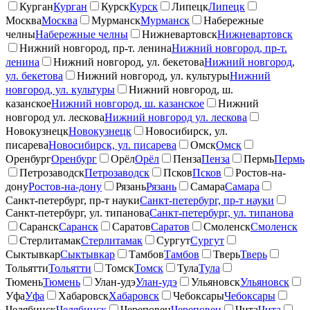
Курган
Курган
Курск
Курск
Липецк
Липецк
Москва
Москва
Мурманск
Мурманск
Набережные
челны
Набережные челны
Нижневартовск
Нижневартовск
Нижний новгород, пр-т. ленина
Нижний новгород, пр-т.
ленина
Нижний новгород, ул. бекетова
Нижний новгород,
ул. бекетова
Нижний новгород, ул. культуры
Нижний
новгород, ул. культуры
Нижний новгород, ш.
казанское
Нижний новгород, ш. казанское
Нижний
новгород ул. лескова
Нижний новгород ул. лескова
Новокузнецк
Новокузнецк
Новосибирск, ул.
писарева
Новосибирск, ул. писарева
Омск
Омск
Оренбург
Оренбург
Орёл
Орёл
Пенза
Пенза
Пермь
Пермь
Петрозаводск
Петрозаводск
Псков
Псков
Ростов-на-
дону
Ростов-на-дону
Рязань
Рязань
Самара
Самара
Санкт-петербург, пр-т науки
Санкт-петербург, пр-т науки
Санкт-петербург, ул. типанова
Санкт-петербург, ул. типанова
Саранск
Саранск
Саратов
Саратов
Смоленск
Смоленск
Стерлитамак
Стерлитамак
Сургут
Сургут
Сыктывкар
Сыктывкар
Тамбов
Тамбов
Тверь
Тверь
Тольятти
Тольятти
Томск
Томск
Тула
Тула
Тюмень
Тюмень
Улан-удэ
Улан-удэ
Ульяновск
Ульяновск
Уфа
Уфа
Хабаровск
Хабаровск
Чебоксары
Чебоксары
Челябинск
Челябинск
Череповец
Череповец
Чита
Чита