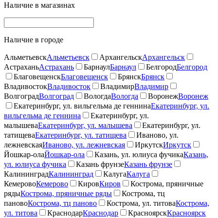
Наличие в магазинах
Наличие в городе
Альметьевск
Альметьевск
Архангельск
Архангельск
Астрахань
Астрахань
Барнаул
Барнаул
Белгород
Белгород
Благовещенск
Благовещенск
Брянск
Брянск
Владивосток
Владивосток
Владимир
Владимир
Волгоград
Волгоград
Вологда
Вологда
Воронеж
Воронеж
Екатеринбург, ул. вильгельма де геннина
Екатеринбург, ул.
вильгельма де геннина
Екатеринбург, ул.
малышева
Екатеринбург, ул. малышева
Екатеринбург, ул.
татищева
Екатеринбург, ул. татищева
Иваново, ул.
лежневская
Иваново, ул. лежневская
Иркутск
Иркутск
Йошкар-ола
Йошкар-ола
Казань, ул. юлиуса фучика
Казань,
ул. юлиуса фучика
Казань фрунзе
Казань фрунзе
Калининград
Калининград
Калуга
Калуга
Кемерово
Кемерово
Киров
Киров
Кострома, пряничные
ряды
Кострома, пряничные ряды
Кострома, тц
паново
Кострома, тц паново
Кострома, ул. титова
Кострома,
ул. титова
Краснодар
Краснодар
Красноярск
Красноярск