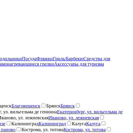
лодильники
Посуда
Фляжки
Гриль/Барбекю
Средства для
амонагревающиеся грелки
Аксессуары для туризма
щенск
Благовещенск
Брянск
Брянск
, ул. вильгельма де геннина
Екатеринбург, ул. вильгельма де
Иваново, ул. лежневская
Иваново, ул. лежневская
нзе
Калининград
Калининград
Калуга
Калуга
 паново
Кострома, ул. титова
Кострома, ул. титова