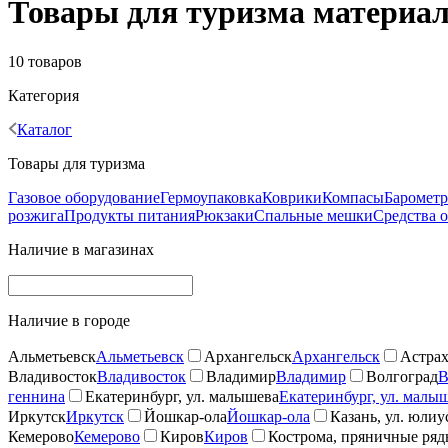
Товары для туризма материал
10 товаров
Категория
Каталог
Товары для туризма
Газовое оборудование
Гермоупаковка
Коврики
Компасы
Баромет
розжига
Продукты питания
Рюкзаки
Спальные мешки
Средства 
Наличие в магазинах
Наличие в городе
Альметьевск
Альметьевск
Архангельск
Архангельск
Астрах
Владивосток
Владивосток
Владимир
Владимир
Волгоград
В
геннина
Екатеринбург, ул. малышева
Екатеринбург, ул. малы
Иркутск
Иркутск
Йошкар-ола
Йошкар-ола
Казань, ул. юлиу
Кемерово
Кемерово
Киров
Киров
Кострома, пряничные ря