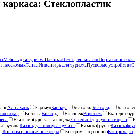
 каркаса: Стеклопластик
ры
Мебель для туризма
Палатки
Печи для палаток
Портативные хо
от насекомых
Тенты
Инвентарь для туризма
Пусковые устройства
С
ань
Астрахань
Барнаул
Барнаул
Белгород
Белгород
Благове
олгоград
Вологда
Вологда
Воронеж
Воронеж
Екатеринбург
шева
Екатеринбург, ул. татищева
Екатеринбург, ул. татищева
са фучика
Казань, ул. юлиуса фучика
Казань фрунзе
Казань фру
ды
Кострома, пряничные ряды
Кострома, тц паново
Кострома, тц