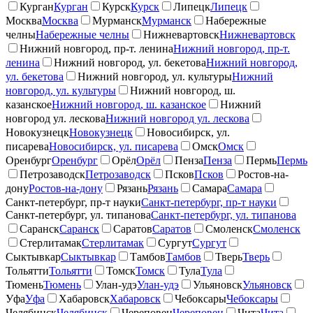
Курган
Курган
Курск
Курск
Липецк
Липецк
Москва
Москва
Мурманск
Мурманск
Набережные
челны
Набережные челны
Нижневартовск
Нижневартовск
Нижний новгород, пр-т. ленина
Нижний новгород, пр-т.
ленина
Нижний новгород, ул. бекетова
Нижний новгород,
ул. бекетова
Нижний новгород, ул. культуры
Нижний
новгород, ул. культуры
Нижний новгород, ш.
казанское
Нижний новгород, ш. казанское
Нижний
новгород ул. лескова
Нижний новгород ул. лескова
Новокузнецк
Новокузнецк
Новосибирск, ул.
писарева
Новосибирск, ул. писарева
Омск
Омск
Оренбург
Оренбург
Орёл
Орёл
Пенза
Пенза
Пермь
Пермь
Петрозаводск
Петрозаводск
Псков
Псков
Ростов-на-
дону
Ростов-на-дону
Рязань
Рязань
Самара
Самара
Санкт-петербург, пр-т науки
Санкт-петербург, пр-т науки
Санкт-петербург, ул. типанова
Санкт-петербург, ул. типанова
Саранск
Саранск
Саратов
Саратов
Смоленск
Смоленск
Стерлитамак
Стерлитамак
Сургут
Сургут
Сыктывкар
Сыктывкар
Тамбов
Тамбов
Тверь
Тверь
Тольятти
Тольятти
Томск
Томск
Тула
Тула
Тюмень
Тюмень
Улан-удэ
Улан-удэ
Ульяновск
Ульяновск
Уфа
Уфа
Хабаровск
Хабаровск
Чебоксары
Чебоксары
Челябинск
Челябинск
Череповец
Череповец
Чита
Чита