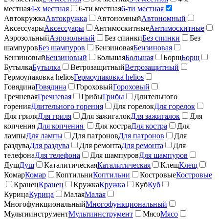
местная
4-х местная
6-ти местная
6-ти местная
Автокружка
Автокружка
Автономный
Автономный
Аксессуары
Аксессуары
Антимоскитные
Антимоскитные
Аэрозольный
Аэрозольный
Без спинки
Без спинки
Без
шампуров
Без шампуров
Бензиновая
Бензиновая
Бензиновый
Бензиновый
Большая
Большая
Борщ
Борщ
Бутылка
Бутылка
Ветрозащитный
Ветрозащитный
Гермоупаковка helios
Гермоупаковка helios
Говядина
Говядина
Гороховый
Гороховый
Гречневая
Гречневая
Грибы
Грибы
Длительного
горения
Длительного горения
Для горелок
Для горелок
Для гриля
Для гриля
Для зажигалок
Для зажигалок
Для
копчения
Для копчения
Для костра
Для костра
Для
лампы
Для лампы
Для патронов
Для патронов
Для
раздува
Для раздува
Для ремонта
Для ремонта
Для
телефона
Для телефона
Для шампуров
Для шампуров
Душ
Душ
Каталитическая
Каталитическая
Клещ
Клещ
Комар
Комар
Коптильни
Коптильни
Костровые
Костровые
Кранец
Кранец
Кружка
Кружка
Куб
Куб
Курица
Курица
Малая
Малая
Многофункциональный
Многофункциональный
Мультиинструмент
Мультиинструмент
Мясо
Мясо