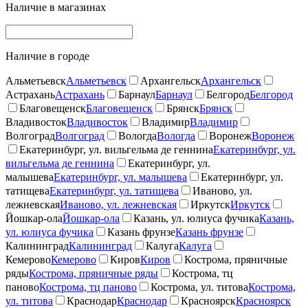
Наличие в магазинах
Наличие в городе
Альметьевск
Альметьевск
Архангельск
Архангельск
Астрахань
Астрахань
Барнаул
Барнаул
Белгород
Белгород
Благовещенск
Благовещенск
Брянск
Брянск
Владивосток
Владивосток
Владимир
Владимир
Волгоград
Волгоград
Вологда
Вологда
Воронеж
Воронеж
Екатеринбург, ул. вильгельма де геннина
Екатеринбург, ул.
вильгельма де геннина
Екатеринбург, ул.
малышева
Екатеринбург, ул. малышева
Екатеринбург, ул.
татищева
Екатеринбург, ул. татищева
Иваново, ул.
лежневская
Иваново, ул. лежневская
Иркутск
Иркутск
Йошкар-ола
Йошкар-ола
Казань, ул. юлиуса фучика
Казань,
ул. юлиуса фучика
Казань фрунзе
Казань фрунзе
Калининград
Калининград
Калуга
Калуга
Кемерово
Кемерово
Киров
Киров
Кострома, пряничные
ряды
Кострома, пряничные ряды
Кострома, тц
паново
Кострома, тц паново
Кострома, ул. титова
Кострома,
ул. титова
Краснодар
Краснодар
Красноярск
Красноярск