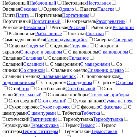
Набалонный
Набалонный
Настольная
Настольная
Овсяная
Овсяная
Одеяло
Одеяло
Палатка
Палатка
Плита
Плита
Портативная
Портативная
Портативный
Портативный
Разогреватель
Разогреватель
Резьбовой
Резьбовой
Рисовая
Рисовая
Рыбацкий
Рыбацкий
Рыболовные
Рыболовные
Рюкзаки
Рюкзаки
Самонадувающийся
Самонадувающийся
Саперная
Саперная
Сиденье
Сиденье
Сидушка
Сидушка
С искрог. и
экраном
С искрог. и экраном
С капюшоном
С капюшоном
Складная
Складная
Складное
Складное
Складной
Складной
С макаронами
С макаронами
Со
спинкой
Со спинкой
Спальник-одеяло
Спальник-одеяло
Спальный мешок
Спальный мешок
С подголовником
С
подголовником
С поддоном
С поддоном
С рисом
С рисом
Стол
Стол
Стол большой
Стол большой
Стол
малый
Стол малый
Столовые приборы
Столовые приборы
Стол средний
Стол средний
Сумка на пояс
Сумка на пояс
Сухое горючее
Сухое горючее
С фасолью
С фасолью
С
шампурами
С шампурами
Таблетка
Таблетка
Тактический
Тактический
Термобутылка
Термобутылка
Термокружка
Термокружка
Термос
Термос
Термос-
сититерм
Термос-сититерм
Термостакан
Термостакан