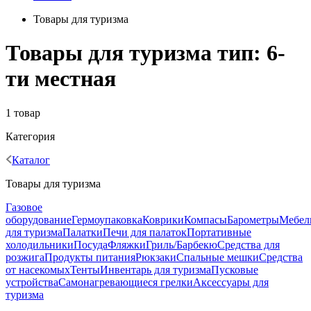
Товары для туризма
Товары для туризма тип: 6-
ти местная
1 товар
Категория
Каталог
Товары для туризма
Газовое
оборудование
Гермоупаковка
Коврики
Компасы
Барометры
Мебел
для туризма
Палатки
Печи для палаток
Портативные
холодильники
Посуда
Фляжки
Гриль/Барбекю
Средства для
розжига
Продукты питания
Рюкзаки
Спальные мешки
Средства
от насекомых
Тенты
Инвентарь для туризма
Пусковые
устройства
Самонагревающиеся грелки
Аксессуары для
туризма