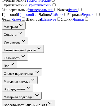
Туристические
Туристические
Туристический
Туристический
Универсальный
Универсальный
Фляга
Фляга
Цанговой
Цанговой
Чайник
Чайник
Черпаки
Черпаки
Чехол
Чехол
Шампура
Шампура
Ящики
Ящики
Материал
Объем, л
Утеплитель
Температурный режим
Сезонность
Пол
Способ подключения
Материал каркаса
Вид вредителя
Материал подкладки
Водостойкость дна (мм в. ст.)