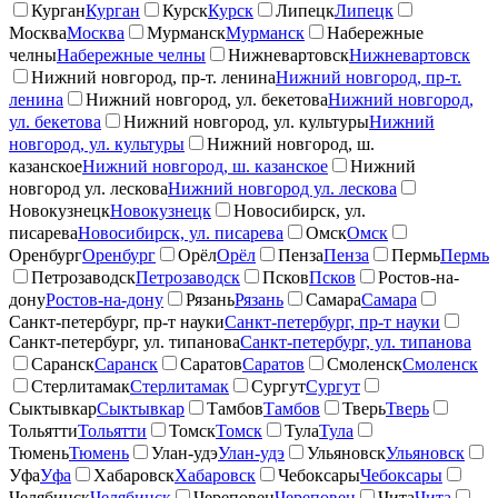
Курган
Курган
Курск
Курск
Липецк
Липецк
Москва
Москва
Мурманск
Мурманск
Набережные
челны
Набережные челны
Нижневартовск
Нижневартовск
Нижний новгород, пр-т. ленина
Нижний новгород, пр-т.
ленина
Нижний новгород, ул. бекетова
Нижний новгород,
ул. бекетова
Нижний новгород, ул. культуры
Нижний
новгород, ул. культуры
Нижний новгород, ш.
казанское
Нижний новгород, ш. казанское
Нижний
новгород ул. лескова
Нижний новгород ул. лескова
Новокузнецк
Новокузнецк
Новосибирск, ул.
писарева
Новосибирск, ул. писарева
Омск
Омск
Оренбург
Оренбург
Орёл
Орёл
Пенза
Пенза
Пермь
Пермь
Петрозаводск
Петрозаводск
Псков
Псков
Ростов-на-
дону
Ростов-на-дону
Рязань
Рязань
Самара
Самара
Санкт-петербург, пр-т науки
Санкт-петербург, пр-т науки
Санкт-петербург, ул. типанова
Санкт-петербург, ул. типанова
Саранск
Саранск
Саратов
Саратов
Смоленск
Смоленск
Стерлитамак
Стерлитамак
Сургут
Сургут
Сыктывкар
Сыктывкар
Тамбов
Тамбов
Тверь
Тверь
Тольятти
Тольятти
Томск
Томск
Тула
Тула
Тюмень
Тюмень
Улан-удэ
Улан-удэ
Ульяновск
Ульяновск
Уфа
Уфа
Хабаровск
Хабаровск
Чебоксары
Чебоксары
Челябинск
Челябинск
Череповец
Череповец
Чита
Чита