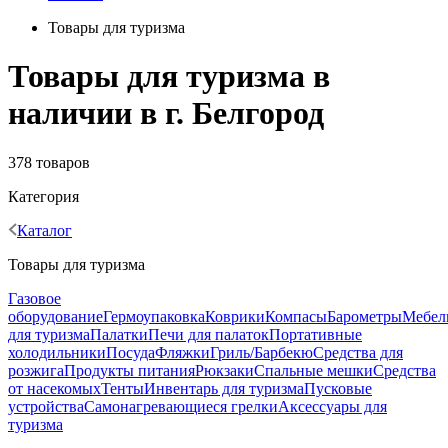
Товары для туризма
Товары для туризма в
наличии в г. Белгород
378 товаров
Категория
Каталог
Товары для туризма
Газовое
оборудование
Гермоупаковка
Коврики
Компасы
Барометры
Мебел
для туризма
Палатки
Печи для палаток
Портативные
холодильники
Посуда
Фляжки
Гриль/Барбекю
Средства для
розжига
Продукты питания
Рюкзаки
Спальные мешки
Средства
от насекомых
Тенты
Инвентарь для туризма
Пусковые
устройства
Самонагревающиеся грелки
Аксессуары для
туризма