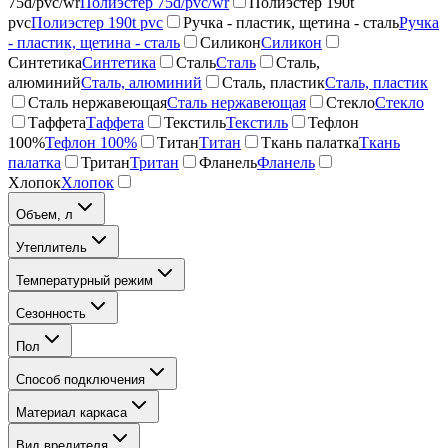
75d/pvc/wr
Полиэстер 75d/pvc/wr
Полиэстер 190t
pvc
Полиэстер 190t pvc
Ручка - пластик, щетина - сталь
Ручка
- пластик, щетина - сталь
Силикон
Силикон
Синтетика
Синтетика
Сталь
Сталь
Сталь,
алюминий
Сталь, алюминий
Сталь, пластик
Сталь, пластик
Сталь нержавеющая
Сталь нержавеющая
Стекло
Стекло
Таффета
Таффета
Текстиль
Текстиль
Тефлон
100%
Тефлон 100%
Титан
Титан
Ткань палатка
Ткань
палатка
Тритан
Тритан
Фланель
Фланель
Хлопок
Хлопок
Объем, л
Утеплитель
Температурный режим
Сезонность
Пол
Способ подключения
Материал каркаса
Вид вредителя