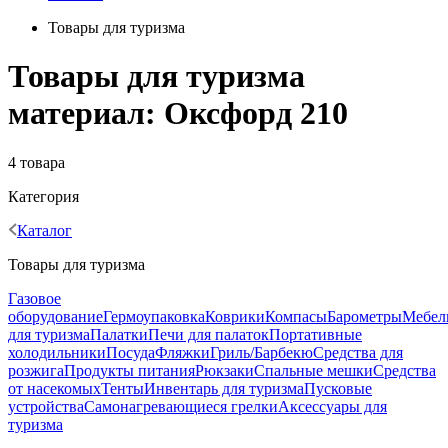
Товары для туризма
Товары для туризма
материал: Оксфорд 210
4 товара
Категория
Каталог
Товары для туризма
Газовое
оборудование
Гермоупаковка
Коврики
Компасы
Барометры
Мебел
для туризма
Палатки
Печи для палаток
Портативные
холодильники
Посуда
Фляжки
Гриль/Барбекю
Средства для
розжига
Продукты питания
Рюкзаки
Спальные мешки
Средства
от насекомых
Тенты
Инвентарь для туризма
Пусковые
устройства
Самонагревающиеся грелки
Аксессуары для
туризма