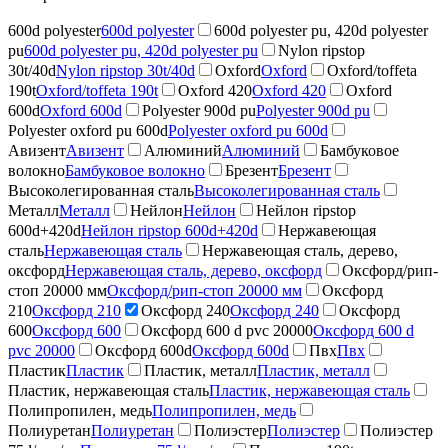
600d polyester
600d polyester
600d polyester pu, 420d polyester
pu
600d polyester pu, 420d polyester pu
Nylon ripstop
30t/40d
Nylon ripstop 30t/40d
Oxford
Oxford
Oxford/toffeta
190t
Oxford/toffeta 190t
Oxford 420
Oxford 420
Oxford
600d
Oxford 600d
Polyester 900d pu
Polyester 900d pu
Polyester oxford pu 600d
Polyester oxford pu 600d
Авизент
Авизент
Алюминий
Алюминий
Бамбуковое
волокно
Бамбуковое волокно
Брезент
Брезент
Высоколегированная сталь
Высоколегированная сталь
Металл
Металл
Нейлон
Нейлон
Нейлон ripstop
600d+420d
Нейлон ripstop 600d+420d
Нержавеющая
сталь
Нержавеющая сталь
Нержавеющая сталь, дерево,
оксфорд
Нержавеющая сталь, дерево, оксфорд
Оксфорд/рип-
стоп 20000 мм
Оксфорд/рип-стоп 20000 мм
Оксфорд
210
Оксфорд 210
Оксфорд 240
Оксфорд 240
Оксфорд
600
Оксфорд 600
Оксфорд 600 d pvc 20000
Оксфорд 600 d
pvc 20000
Оксфорд 600d
Оксфорд 600d
Пвх
Пвх
Пластик
Пластик
Пластик, металл
Пластик, металл
Пластик, нержавеющая сталь
Пластик, нержавеющая сталь
Полипропилен, медь
Полипропилен, медь
Полиуретан
Полиуретан
Полиэстер
Полиэстер
Полиэстер