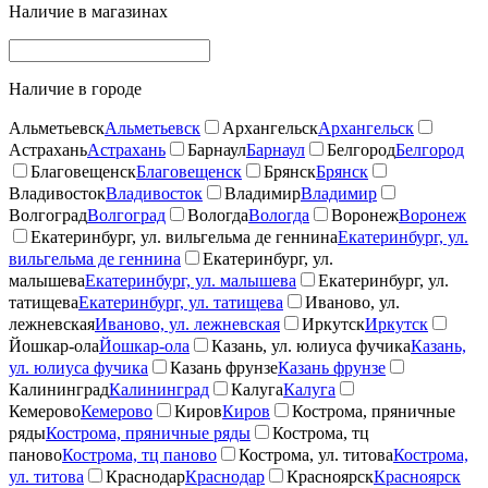
Наличие в магазинах
Наличие в городе
Альметьевск
Альметьевск
Архангельск
Архангельск
Астрахань
Астрахань
Барнаул
Барнаул
Белгород
Белгород
Благовещенск
Благовещенск
Брянск
Брянск
Владивосток
Владивосток
Владимир
Владимир
Волгоград
Волгоград
Вологда
Вологда
Воронеж
Воронеж
Екатеринбург, ул. вильгельма де геннина
Екатеринбург, ул.
вильгельма де геннина
Екатеринбург, ул.
малышева
Екатеринбург, ул. малышева
Екатеринбург, ул.
татищева
Екатеринбург, ул. татищева
Иваново, ул.
лежневская
Иваново, ул. лежневская
Иркутск
Иркутск
Йошкар-ола
Йошкар-ола
Казань, ул. юлиуса фучика
Казань,
ул. юлиуса фучика
Казань фрунзе
Казань фрунзе
Калининград
Калининград
Калуга
Калуга
Кемерово
Кемерово
Киров
Киров
Кострома, пряничные
ряды
Кострома, пряничные ряды
Кострома, тц
паново
Кострома, тц паново
Кострома, ул. титова
Кострома,
ул. титова
Краснодар
Краснодар
Красноярск
Красноярск