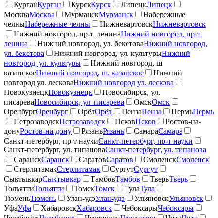
Курган
Курган
Курск
Курск
Липецк
Липецк
Москва
Москва
Мурманск
Мурманск
Набережные
челны
Набережные челны
Нижневартовск
Нижневартовск
Нижний новгород, пр-т. ленина
Нижний новгород, пр-т.
ленина
Нижний новгород, ул. бекетова
Нижний новгород,
ул. бекетова
Нижний новгород, ул. культуры
Нижний
новгород, ул. культуры
Нижний новгород, ш.
казанское
Нижний новгород, ш. казанское
Нижний
новгород ул. лескова
Нижний новгород ул. лескова
Новокузнецк
Новокузнецк
Новосибирск, ул.
писарева
Новосибирск, ул. писарева
Омск
Омск
Оренбург
Оренбург
Орёл
Орёл
Пенза
Пенза
Пермь
Пермь
Петрозаводск
Петрозаводск
Псков
Псков
Ростов-на-
дону
Ростов-на-дону
Рязань
Рязань
Самара
Самара
Санкт-петербург, пр-т науки
Санкт-петербург, пр-т науки
Санкт-петербург, ул. типанова
Санкт-петербург, ул. типанова
Саранск
Саранск
Саратов
Саратов
Смоленск
Смоленск
Стерлитамак
Стерлитамак
Сургут
Сургут
Сыктывкар
Сыктывкар
Тамбов
Тамбов
Тверь
Тверь
Тольятти
Тольятти
Томск
Томск
Тула
Тула
Тюмень
Тюмень
Улан-удэ
Улан-удэ
Ульяновск
Ульяновск
Уфа
Уфа
Хабаровск
Хабаровск
Чебоксары
Чебоксары
Челябинск
Челябинск
Череповец
Череповец
Чита
Чита