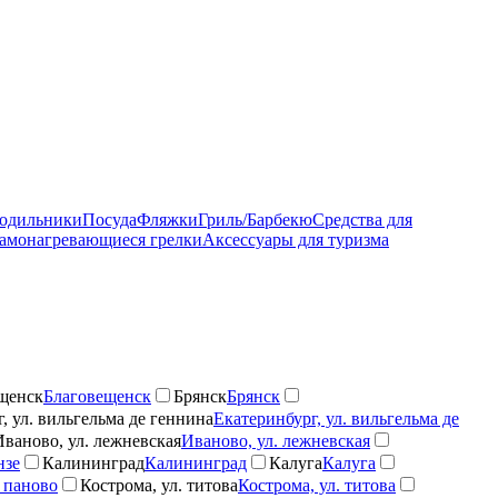
лодильники
Посуда
Фляжки
Гриль/Барбекю
Средства для
амонагревающиеся грелки
Аксессуары для туризма
щенск
Благовещенск
Брянск
Брянск
, ул. вильгельма де геннина
Екатеринбург, ул. вильгельма де
Иваново, ул. лежневская
Иваново, ул. лежневская
нзе
Калининград
Калининград
Калуга
Калуга
 паново
Кострома, ул. титова
Кострома, ул. титова