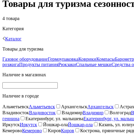
Товары для туризма сезоннос
4 товара
Категория
Каталог
Товары для туризма
Газовое оборудование
Гермоупаковка
Коврики
Компасы
Баромет
розжига
Продукты питания
Рюкзаки
Спальные мешки
Средства 
Наличие в магазинах
Наличие в городе
Альметьевск
Альметьевск
Архангельск
Архангельск
Астрах
Владивосток
Владивосток
Владимир
Владимир
Волгоград
В
геннина
Екатеринбург, ул. малышева
Екатеринбург, ул. малы
Иркутск
Иркутск
Йошкар-ола
Йошкар-ола
Казань, ул. юлиу
Кемерово
Кемерово
Киров
Киров
Кострома, пряничные ря