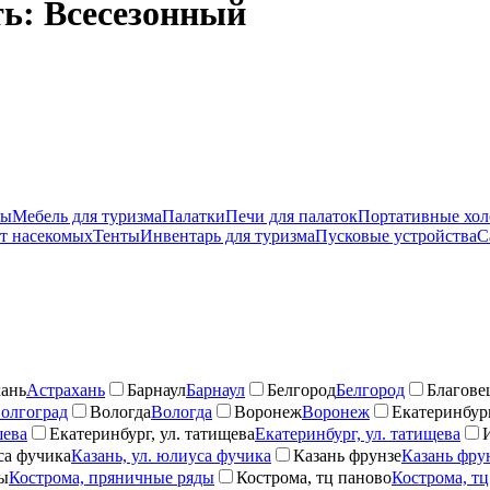
ть: Всесезонный
ры
Мебель для туризма
Палатки
Печи для палаток
Портативные хо
от насекомых
Тенты
Инвентарь для туризма
Пусковые устройства
С
ань
Астрахань
Барнаул
Барнаул
Белгород
Белгород
Благове
олгоград
Вологда
Вологда
Воронеж
Воронеж
Екатеринбург
шева
Екатеринбург, ул. татищева
Екатеринбург, ул. татищева
са фучика
Казань, ул. юлиуса фучика
Казань фрунзе
Казань фру
ды
Кострома, пряничные ряды
Кострома, тц паново
Кострома, тц