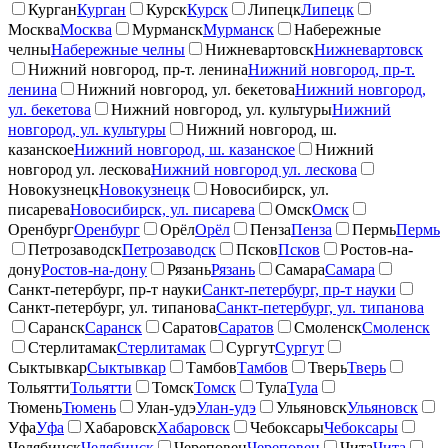
Курган
Курган
Курск
Курск
Липецк
Липецк
Москва
Москва
Мурманск
Мурманск
Набережные
челны
Набережные челны
Нижневартовск
Нижневартовск
Нижний новгород, пр-т. ленина
Нижний новгород, пр-т.
ленина
Нижний новгород, ул. бекетова
Нижний новгород,
ул. бекетова
Нижний новгород, ул. культуры
Нижний
новгород, ул. культуры
Нижний новгород, ш.
казанское
Нижний новгород, ш. казанское
Нижний
новгород ул. лескова
Нижний новгород ул. лескова
Новокузнецк
Новокузнецк
Новосибирск, ул.
писарева
Новосибирск, ул. писарева
Омск
Омск
Оренбург
Оренбург
Орёл
Орёл
Пенза
Пенза
Пермь
Пермь
Петрозаводск
Петрозаводск
Псков
Псков
Ростов-на-
дону
Ростов-на-дону
Рязань
Рязань
Самара
Самара
Санкт-петербург, пр-т науки
Санкт-петербург, пр-т науки
Санкт-петербург, ул. типанова
Санкт-петербург, ул. типанова
Саранск
Саранск
Саратов
Саратов
Смоленск
Смоленск
Стерлитамак
Стерлитамак
Сургут
Сургут
Сыктывкар
Сыктывкар
Тамбов
Тамбов
Тверь
Тверь
Тольятти
Тольятти
Томск
Томск
Тула
Тула
Тюмень
Тюмень
Улан-удэ
Улан-удэ
Ульяновск
Ульяновск
Уфа
Уфа
Хабаровск
Хабаровск
Чебоксары
Чебоксары
Челябинск
Челябинск
Череповец
Череповец
Чита
Чита