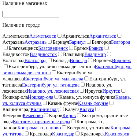
Наличие в магазинах
Наличие в городе
Альметьевск
Альметьевск
Архангельск
Архангельск
Астрахань
Астрахань
Барнаул
Барнаул
Белгород
Белгород
Благовещенск
Благовещенск
Брянск
Брянск
Владивосток
Владивосток
Владимир
Владимир
Волгоград
Волгоград
Вологда
Вологда
Воронеж
Воронеж
Екатеринбург, ул. вильгельма де геннина
Екатеринбург, ул.
вильгельма де геннина
Екатеринбург, ул.
малышева
Екатеринбург, ул. малышева
Екатеринбург, ул.
татищева
Екатеринбург, ул. татищева
Иваново, ул.
лежневская
Иваново, ул. лежневская
Иркутск
Иркутск
Йошкар-ола
Йошкар-ола
Казань, ул. юлиуса фучика
Казань,
ул. юлиуса фучика
Казань фрунзе
Казань фрунзе
Калининград
Калининград
Калуга
Калуга
Кемерово
Кемерово
Киров
Киров
Кострома, пряничные
ряды
Кострома, пряничные ряды
Кострома, тц
паново
Кострома, тц паново
Кострома, ул. титова
Кострома,
ул. титова
Краснодар
Краснодар
Красноярск
Красноярск