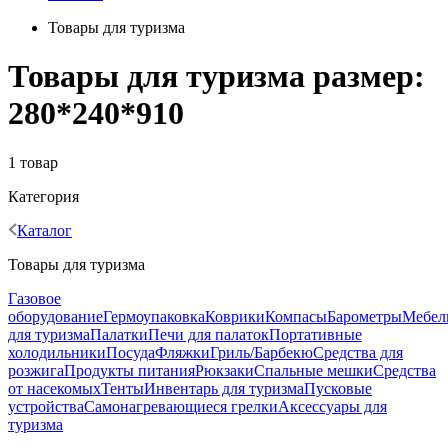
Товары для туризма
Товары для туризма размер:
280*240*910
1 товар
Категория
Каталог
Товары для туризма
Газовое
оборудование
Гермоупаковка
Коврики
Компасы
Барометры
Мебел
для туризма
Палатки
Печи для палаток
Портативные
холодильники
Посуда
Фляжки
Гриль/Барбекю
Средства для
розжига
Продукты питания
Рюкзаки
Спальные мешки
Средства
от насекомых
Тенты
Инвентарь для туризма
Пусковые
устройства
Самонагревающиеся грелки
Аксессуары для
туризма