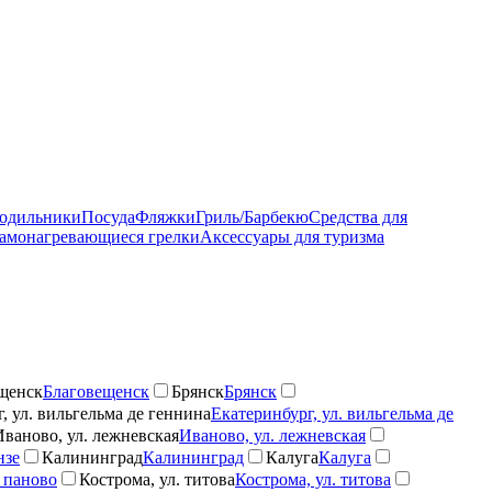
лодильники
Посуда
Фляжки
Гриль/Барбекю
Средства для
амонагревающиеся грелки
Аксессуары для туризма
щенск
Благовещенск
Брянск
Брянск
, ул. вильгельма де геннина
Екатеринбург, ул. вильгельма де
Иваново, ул. лежневская
Иваново, ул. лежневская
нзе
Калининград
Калининград
Калуга
Калуга
 паново
Кострома, ул. титова
Кострома, ул. титова