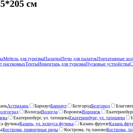
5*205 см
ры
Мебель для туризма
Палатки
Печи для палаток
Портативные хо
от насекомых
Тенты
Инвентарь для туризма
Пусковые устройства
С
ань
Астрахань
Барнаул
Барнаул
Белгород
Белгород
Благове
олгоград
Вологда
Вологда
Воронеж
Воронеж
Екатеринбург
шева
Екатеринбург, ул. татищева
Екатеринбург, ул. татищева
са фучика
Казань, ул. юлиуса фучика
Казань фрунзе
Казань фру
ды
Кострома, пряничные ряды
Кострома, тц паново
Кострома, тц