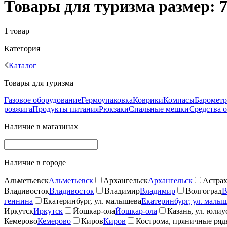
Товары для туризма размер: 7
1 товар
Категория
Каталог
Товары для туризма
Газовое оборудование
Гермоупаковка
Коврики
Компасы
Баромет
розжига
Продукты питания
Рюкзаки
Спальные мешки
Средства 
Наличие в магазинах
Наличие в городе
Альметьевск
Альметьевск
Архангельск
Архангельск
Астрах
Владивосток
Владивосток
Владимир
Владимир
Волгоград
В
геннина
Екатеринбург, ул. малышева
Екатеринбург, ул. малы
Иркутск
Иркутск
Йошкар-ола
Йошкар-ола
Казань, ул. юлиу
Кемерово
Кемерово
Киров
Киров
Кострома, пряничные ря