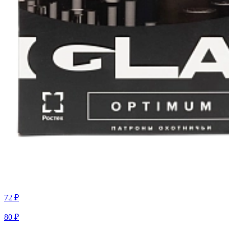
72 ₽
80 ₽