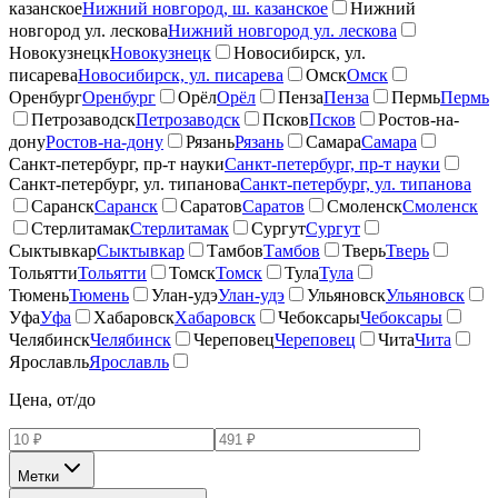
казанское
Нижний новгород, ш. казанское
Нижний
новгород ул. лескова
Нижний новгород ул. лескова
Новокузнецк
Новокузнецк
Новосибирск, ул.
писарева
Новосибирск, ул. писарева
Омск
Омск
Оренбург
Оренбург
Орёл
Орёл
Пенза
Пенза
Пермь
Пермь
Петрозаводск
Петрозаводск
Псков
Псков
Ростов-на-
дону
Ростов-на-дону
Рязань
Рязань
Самара
Самара
Санкт-петербург, пр-т науки
Санкт-петербург, пр-т науки
Санкт-петербург, ул. типанова
Санкт-петербург, ул. типанова
Саранск
Саранск
Саратов
Саратов
Смоленск
Смоленск
Стерлитамак
Стерлитамак
Сургут
Сургут
Сыктывкар
Сыктывкар
Тамбов
Тамбов
Тверь
Тверь
Тольятти
Тольятти
Томск
Томск
Тула
Тула
Тюмень
Тюмень
Улан-удэ
Улан-удэ
Ульяновск
Ульяновск
Уфа
Уфа
Хабаровск
Хабаровск
Чебоксары
Чебоксары
Челябинск
Челябинск
Череповец
Череповец
Чита
Чита
Ярославль
Ярославль
Цена, от/до
Метки