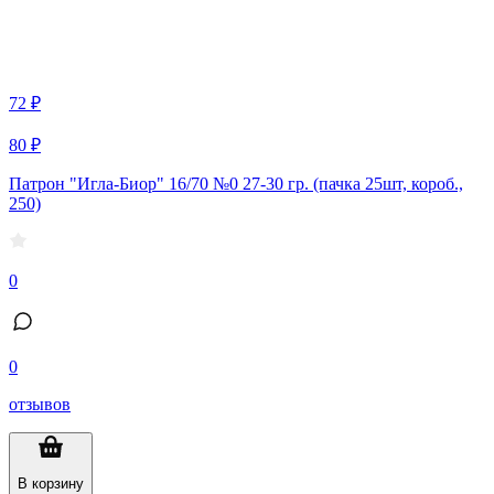
72 ₽
80 ₽
Патрон "Игла-Биор" 16/70 №0 27-30 гр. (пачка 25шт, короб.,
250)
0
0
отзывов
В корзину