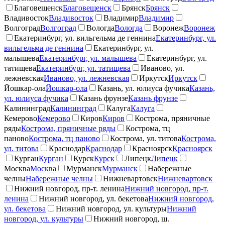
Благовещенск
Благовещенск
Брянск
Брянск
Владивосток
Владивосток
Владимир
Владимир
Волгоград
Волгоград
Вологда
Вологда
Воронеж
Воронеж
Екатеринбург, ул. вильгельма де геннина
Екатеринбург, ул.
вильгельма де геннина
Екатеринбург, ул.
малышева
Екатеринбург, ул. малышева
Екатеринбург, ул.
татищева
Екатеринбург, ул. татищева
Иваново, ул.
лежневская
Иваново, ул. лежневская
Иркутск
Иркутск
Йошкар-ола
Йошкар-ола
Казань, ул. юлиуса фучика
Казань,
ул. юлиуса фучика
Казань фрунзе
Казань фрунзе
Калининград
Калининград
Калуга
Калуга
Кемерово
Кемерово
Киров
Киров
Кострома, пряничные
ряды
Кострома, пряничные ряды
Кострома, тц
паново
Кострома, тц паново
Кострома, ул. титова
Кострома,
ул. титова
Краснодар
Краснодар
Красноярск
Красноярск
Курган
Курган
Курск
Курск
Липецк
Липецк
Москва
Москва
Мурманск
Мурманск
Набережные
челны
Набережные челны
Нижневартовск
Нижневартовск
Нижний новгород, пр-т. ленина
Нижний новгород, пр-т.
ленина
Нижний новгород, ул. бекетова
Нижний новгород,
ул. бекетова
Нижний новгород, ул. культуры
Нижний
новгород, ул. культуры
Нижний новгород, ш.