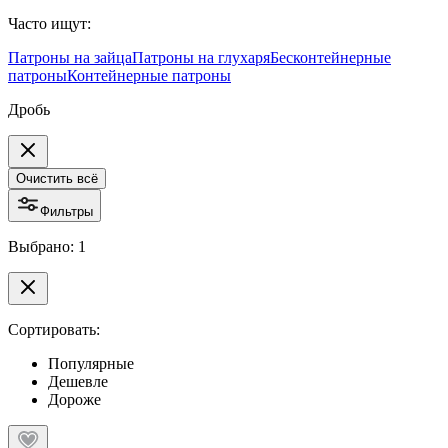
Часто ищут:
Патроны на зайца
Патроны на глухаря
Бесконтейнерные
патроны
Контейнерные патроны
Дробь
Очистить всё
Фильтры
Выбрано: 1
Сортировать:
Популярные
Дешевле
Дороже