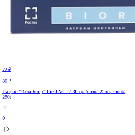
72 ₽
80 ₽
Патрон "Игла-Биор" 16/70 №1 27-30 гр. (пачка 25шт, короб.,
250)
0