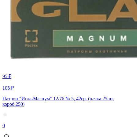
95 ₽
105 ₽
Патрон "Игла-Магнум" 12/76 № 5, 42гр. (пачка 25шт,
короб.250)
0