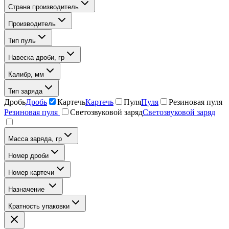
Страна производитель
Производитель
Тип пуль
Навеска дроби, гр
Калибр, мм
Тип заряда
Дробь
Дробь
Картечь
Картечь
Пуля
Пуля
Резиновая пуля
Резиновая пуля
Светозвуковой заряд
Светозвуковой заряд
Масса заряда, гр
Номер дроби
Номер картечи
Назначение
Кратность упаковки