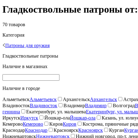
Гладкоствольные патроны от
70 товаров
Категория
Патроны для оружия
Гладкоствольные патроны
Наличие в магазинах
Наличие в городе
Альметьевск
Альметьевск
Архангельск
Архангельск
Астрах
Владивосток
Владивосток
Владимир
Владимир
Волгоград
В
геннина
Екатеринбург, ул. малышева
Екатеринбург, ул. малы
Иркутск
Иркутск
Йошкар-ола
Йошкар-ола
Казань, ул. юлиу
Кемерово
Кемерово
Киров
Киров
Кострома, пряничные ря
Краснодар
Краснодар
Красноярск
Красноярск
Курган
Курга
Нижневартовск
Нижневартовск
Нижний новгород, пр-т. лен