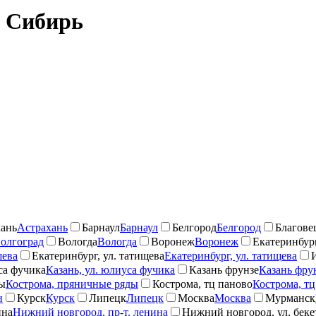
: Сибирь
ань
Астрахань
Барнаул
Барнаул
Белгород
Белгород
Благове
олгоград
Вологда
Вологда
Воронеж
Воронеж
Екатеринбург
шева
Екатеринбург, ул. татищева
Екатеринбург, ул. татищева
са фучика
Казань, ул. юлиуса фучика
Казань фрунзе
Казань фру
ды
Кострома, пряничные ряды
Кострома, тц паново
Кострома, тц
н
Курск
Курск
Липецк
Липецк
Москва
Москва
Мурманск
ина
Нижний новгород, пр-т. ленина
Нижний новгород, ул. беке